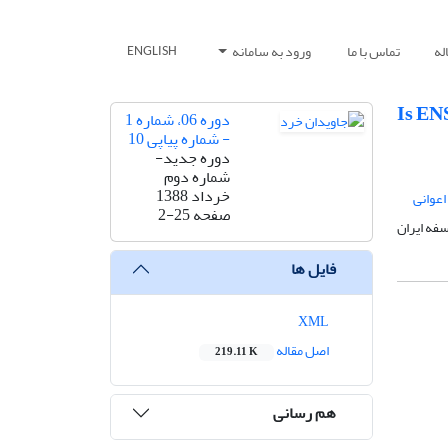
له
تماس با ما
ورود به سامانه
ENGLISH
Is EN
دوره 06، شماره 1
- شماره پیاپی 10
دوره جدید-
شماره دوم
خرداد 1388
اعوانی
صفحه
2-25
ه ایران
فایل ها
XML
اصل مقاله
219.11 K
هم رسانی