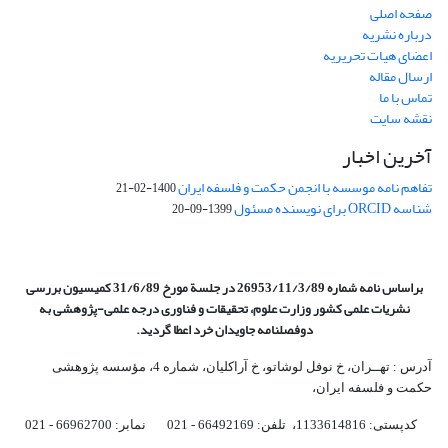
صفحه اصلی
درباره نشریه
اعضای هیات تحریریه
ارسال مقاله
تماس با ما
نقشه سایت
آخرین اخبار
تفاهم نامه موسسه با انجمن حکمت و فلسفه ایران
1400-02-21
شناسه ORCID برای نویسنده مسئول
1399-09-20
براساس نامه شماره 26953/11/3/89 در جلسة مورخ 31/6/89 کمیسیون
بررسی
نشریات علمی کشور وزارت علوم، تحقیقات و فناوری درجه علمی‌-پژوهشی
به
دوفصلنامه جاویدان خرد اعطا گردید.
آدرس : تهــران، خ نوفل لوشاتو، خ آراکلیان، شماره 4،‌ مؤسسه پژوهشی
حکمت و فلسفه ایران،‌
کدپستی: 1133614816، تلفن: 66492169 - 021 نمابر: 66962700 - 021