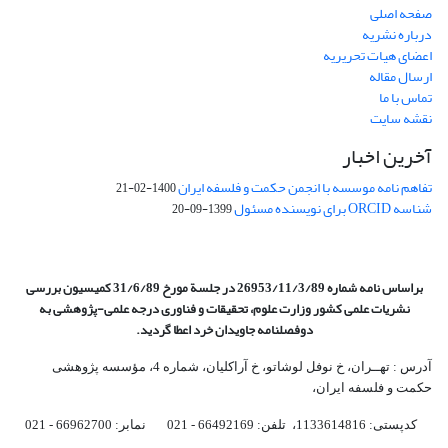
صفحه اصلی
درباره نشریه
اعضای هیات تحریریه
ارسال مقاله
تماس با ما
نقشه سایت
آخرین اخبار
تفاهم نامه موسسه با انجمن حکمت و فلسفه ایران
1400-02-21
شناسه ORCID برای نویسنده مسئول
1399-09-20
براساس نامه شماره 26953/11/3/89 در جلسة مورخ 31/6/89 کمیسیون
بررسی
نشریات علمی کشور وزارت علوم، تحقیقات و فناوری درجه علمی‌-پژوهشی
به
دوفصلنامه جاویدان خرد اعطا گردید.
آدرس : تهــران، خ نوفل لوشاتو، خ آراکلیان، شماره 4،‌ مؤسسه پژوهشی
حکمت و فلسفه ایران،‌
کدپستی: 1133614816، تلفن: 66492169 - 021 نمابر: 66962700 - 021