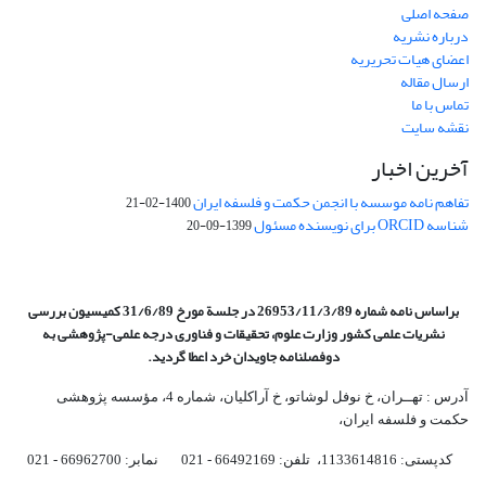
صفحه اصلی
درباره نشریه
اعضای هیات تحریریه
ارسال مقاله
تماس با ما
نقشه سایت
آخرین اخبار
تفاهم نامه موسسه با انجمن حکمت و فلسفه ایران
1400-02-21
شناسه ORCID برای نویسنده مسئول
1399-09-20
براساس نامه شماره 26953/11/3/89 در جلسة مورخ 31/6/89 کمیسیون
بررسی
نشریات علمی کشور وزارت علوم، تحقیقات و فناوری درجه علمی‌-پژوهشی
به
دوفصلنامه جاویدان خرد اعطا گردید.
آدرس : تهــران، خ نوفل لوشاتو، خ آراکلیان، شماره 4،‌ مؤسسه پژوهشی
حکمت و فلسفه ایران،‌
کدپستی: 1133614816، تلفن: 66492169 - 021 نمابر: 66962700 - 021