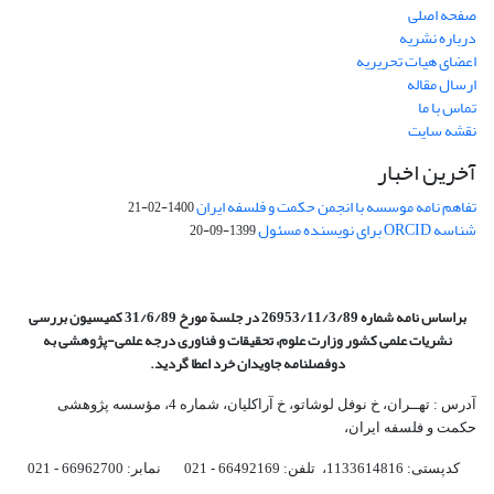
صفحه اصلی
درباره نشریه
اعضای هیات تحریریه
ارسال مقاله
تماس با ما
نقشه سایت
آخرین اخبار
تفاهم نامه موسسه با انجمن حکمت و فلسفه ایران
1400-02-21
شناسه ORCID برای نویسنده مسئول
1399-09-20
براساس نامه شماره 26953/11/3/89 در جلسة مورخ 31/6/89 کمیسیون
بررسی
نشریات علمی کشور وزارت علوم، تحقیقات و فناوری درجه علمی‌-پژوهشی
به
دوفصلنامه جاویدان خرد اعطا گردید.
آدرس : تهــران، خ نوفل لوشاتو، خ آراکلیان، شماره 4،‌ مؤسسه پژوهشی
حکمت و فلسفه ایران،‌
کدپستی: 1133614816، تلفن: 66492169 - 021 نمابر: 66962700 - 021