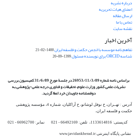
درباره نشریه
اعضای هیات تحریریه
ارسال مقاله
تماس با ما
نقشه سایت
آخرین اخبار
تفاهم نامه موسسه با انجمن حکمت و فلسفه ایران
1400-02-21
شناسه ORCID برای نویسنده مسئول
1399-09-20
براساس نامه شماره 26953/11/3/89 در جلسة مورخ 31/6/89 کمیسیون
بررسی
نشریات علمی کشور وزارت علوم، تحقیقات و فناوری درجه علمی‌-پژوهشی
به
دوفصلنامه جاویدان خرد اعطا گردید.
آدرس : تهــران، خ نوفل لوشاتو، خ آراکلیان، شماره 4،‌ مؤسسه پژوهشی
حکمت و فلسفه ایران،‌
کدپستی: 1133614816، تلفن: 66492169 - 021 نمابر: 66962700 - 021
نشانی پایگاه اینترنتی:www.javidankherad.ir