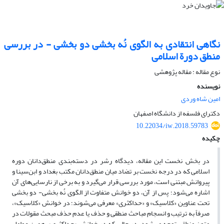
نگاهی انتقادی به الگوی نُه بخشی دو بخشی - در بررسی
منطق دورة اسلامی
نوع مقاله : مقاله پژوهشی
نویسنده
امین شاه وردی
دکترای فلسفه از دانشگاه اصفهان
10.22034/iw.2018.59783
چکیده
در بخش نخست این مقاله، دیدگاه رشر در دسته‌بندی منطق‌دانان دوره‌
اسلامی که در درجه نخست بر تضاد میان منطق‌دانان مکتب بغداد و ابن‌سینا و
پیروانش مبتنی است، مورد بررسی قرار می‌گیرد و به برخی از نارسایی‌های آن
اشاره می‌شود؛ پس از آن، دو خوانش متفاوت از الگوی نُه بخشی- دو بخشی
تحت عناوین «کلاسیک» و «حداکثری» معرفی می‌شوند؛ در خوانش «کلاسیک»،
صرفاً به ترتیب و انسجام مباحث منطقی و حذف یا عدم حذف مبحث مقولات در
متون منطقی توجه می‌شود، در حالی که در خوانش «حداکثری»، همین عوامل