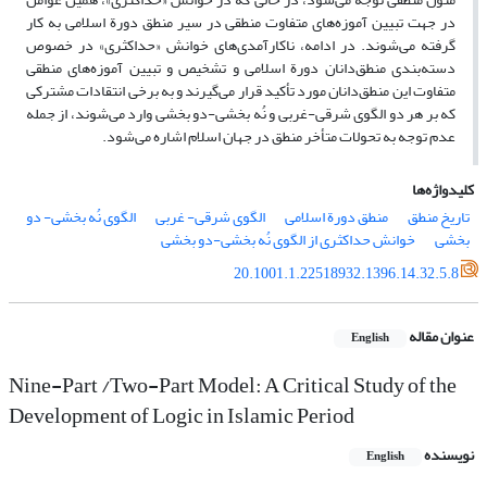
در جهت تبیین آموزه‌های متفاوت منطقی در سیر منطق دورة اسلامی به کار
گرفته‌ می‌شوند. در ادامه، ناکارآمدی‌های خوانش «حداکثری» در خصوص
دسته‌بندی منطق‌دانان دورة اسلامی و تشخیص و تبیین آموزه‌های منطقی
متفاوت این منطق‌دانان مورد تأکید قرار می‌گیرند و به برخی انتقادات مشترکی
که بر هر دو الگوی شرقی-غربی و نُه بخشی-دو بخشی وارد می‌شوند، از جمله
عدم توجه به تحولات متأخر منطق در جهان اسلام اشاره می‌شود.
کلیدواژه‌ها
تاریخ منطق
منطق دورة اسلامی
الگوی شرقی- غربی
الگوی نُه بخشی- دو
بخشی
خوانش حداکثری از الگوی نُه بخشی-دو بخشی
20.1001.1.22518932.1396.14.32.5.8
عنوان مقاله
English
Nine-Part /Two-Part Model: A Critical Study of the
Development of Logic in Islamic Period
نویسنده
English