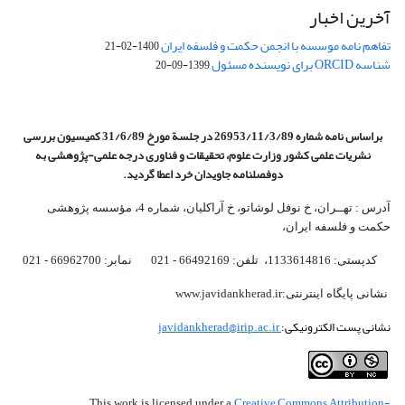
آخرین اخبار
تفاهم نامه موسسه با انجمن حکمت و فلسفه ایران
1400-02-21
شناسه ORCID برای نویسنده مسئول
1399-09-20
براساس نامه شماره 26953/11/3/89 در جلسة مورخ 31/6/89 کمیسیون
بررسی
نشریات علمی کشور وزارت علوم، تحقیقات و فناوری درجه علمی‌-پژوهشی
به
دوفصلنامه جاویدان خرد اعطا گردید.
آدرس : تهــران، خ نوفل لوشاتو، خ آراکلیان، شماره 4،‌ مؤسسه پژوهشی
حکمت و فلسفه ایران،‌
کدپستی: 1133614816، تلفن: 66492169 - 021 نمابر: 66962700 - 021
نشانی پایگاه اینترنتی:www.javidankherad.ir
نشانی پست الکترونیکی:
javidankherad@irip.ac.ir
Creative Commons Attribution-
This work is licensed under a