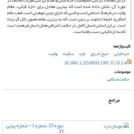
در این مقاله با بررسی خصوصیات خرّه کیانی و نقد و بررسی نظریات مختلف در
مورد آن، نشان داده شده ‌است که بهترین معادل برای «خرّه کیانی»، مقام
ولایت در فرهنگ اسلامی است و کسی که دارای چنین موهبتی است، قطب عالم
امکان و خلیفة خداوند بر زمین است که به برترین مقام معنوی نائل گردیده
‌است. بر این اساس انسان کامل در حکمت اشراقی همان انسان فرهمند است
که به خرّه کیانی دست یافته است.
کلیدواژه‌ها
خرّه کیانی
شیخ اشراق
فرّه
سکینه
ولایت
20.1001.1.22518932.1397.15.33.2.4
موضوعات
حکمت اسلامی
مراجع
دوره 15، شماره 1 - شماره پیاپی
33