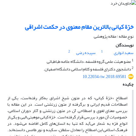
خرّة کیانی بالاترین مقام معنوی در حکمت اشراقی
نوع مقاله : مقاله پژوهشی
نویسندگان
2
1
سعید انواری
سپیده رضی
1
عضو هیئت علمی گروه فلسفه، دانشگاه علامه طباطبائی
2
دانشجوی دکترای فلسفه و کلام اسلامی دانشگاه اصفهان.
10.22034/iw.2018.69581
چکیده
اصطلاح «خرّۀ کیانی» که در متون شیخ اشراق به‌کار رفته‌است، یکی از
اصطلاحات قدیم ایرانی و برگرفته از متون زرتشتی است. در این مقاله با
بررسی معنای لغوی و اصطلاحی آن در متون زرتشتی و آثار دوران اسلامی،
خصوصیات آن مورد بررسی قرار گرفته است. خرّة کیانی موهبتی الهی و یکی از
انواع فرّه به شمار می‌آید که تنها به انسان‌های کامل افاضه می‌شود. در
فرهنگ اسلامی این اصطلاح را معادل سلطان، سکینه و نور طامس دانسته‌اند.