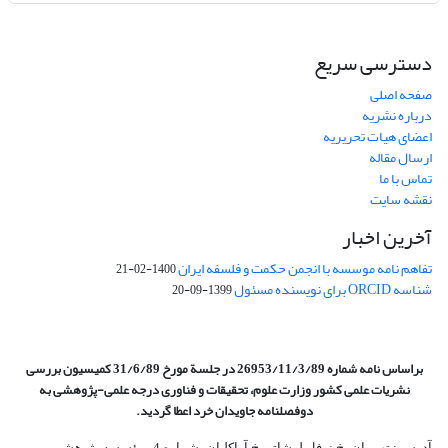
دسترسی سریع
صفحه اصلی
درباره نشریه
اعضای هیات تحریریه
ارسال مقاله
تماس با ما
نقشه سایت
آخرین اخبار
تفاهم نامه موسسه با انجمن حکمت و فلسفه ایران
1400-02-21
شناسه ORCID برای نویسنده مسئول
1399-09-20
براساس نامه شماره 26953/11/3/89 در جلسة مورخ 31/6/89 کمیسیون
بررسی
نشریات علمی کشور وزارت علوم، تحقیقات و فناوری درجه علمی‌-پژوهشی
به
دوفصلنامه جاویدان خرد اعطا گردید.
آدرس : تهــران، خ نوفل لوشاتو، خ آراکلیان، شماره 4،‌ مؤسسه پژوهشی