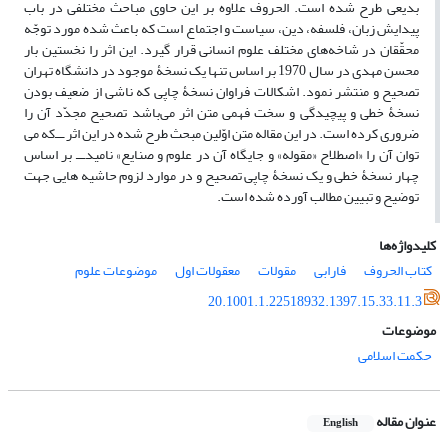
بدیعی طرح شده‌ است. الحروف علاوه بر این حاوی مباحث مختلفی در باب
پیدایش زبان، فلسفه، دین، سیاست و اجتماع است که باعث شده مورد توجّه
محقّقان در شاخه‌های مختلف علوم انسانی قرار گیرد. این اثر را نخستین بار
محسن مهدی در سال 1970 بر اساس تنها یک نسخۀ موجود در دانشگاه تهران
تصحیح و منتشر نمود. اشکالات فراوان نسخۀ چاپی که ناشی از ضعیف بودن
نسخۀ خطی و پیچیدگی و سخت فهمی متن اثر می‌باشد تصحیح مجدّد آن را
ضروری کرده است. در این مقاله متن اوّلین مبحث طرح شده در این اثر ـــ‌که می
توان آن را «اصطلاح «مقوله» و جایگاه آن در علوم و صنایع» نامید‌ـــ بر اساس
چهار نسخۀ خطی و یک نسخۀ چاپی تصحیح و در موارد لزوم حاشیه هایی جهت
توضیح و تبیین مطالب آورده شده است.
کلیدواژه‌ها
کتاب الحروف
فارابی
مقولات
معقولات اول
موضوعات علوم
20.1001.1.22518932.1397.15.33.11.3
موضوعات
حکمت اسلامی
عنوان مقاله
English