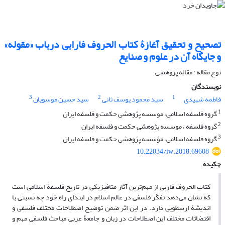
تصحیح و تحقیق آغازۀ کتاب الحروف فارابی درباب «مقوله»
و جایگاه آن در علوم و صنایع
نوع مقاله : مقاله پژوهشی
نویسندگان
3
2
1
فاطمه شهیدی
سید محمود یوسف ثانی
سید حسین موسویان
1
گروه فلسفه اسلامی، موسسه پژوهشی حکمت و فلسفه ایران
2
گروه فلسفه ، موسسه پژوهشی حکمت و فلسفه ایران
3
گروه فلسفه اسلامی، مؤسسه پژوهشی حکمت و فلسفه ایران
10.22034/iw.2018.69608
چکیده
کتاب الحروف فاربی از مهم‌ترین آثار متافیزیکی در تاریخ فلسفۀ اسلامی است
که نشان می‌دهد تفکّر فلسفی در عالم اسلام در ابتدای راه خود چه نسبتی با
اندیشۀ ارسطویی دارد. در این اثر ضمن توضیح اصطلاحات مختلف فلسفی و
اقتضائات مختلف این اصطلاحات در زبان و جامعۀ عربی مباحث فلسفی مهم و