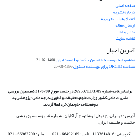
صفحه اصلی
درباره نشریه
اعضای هیات تحریریه
ارسال مقاله
تماس با ما
نقشه سایت
آخرین اخبار
تفاهم نامه موسسه با انجمن حکمت و فلسفه ایران
1400-02-21
شناسه ORCID برای نویسنده مسئول
1399-09-20
براساس نامه شماره 26953/11/3/89 در جلسة مورخ 31/6/89 کمیسیون
بررسی
نشریات علمی کشور وزارت علوم، تحقیقات و فناوری درجه علمی‌-پژوهشی
به
دوفصلنامه جاویدان خرد اعطا گردید.
آدرس : تهــران، خ نوفل لوشاتو، خ آراکلیان، شماره 4،‌ مؤسسه پژوهشی
حکمت و فلسفه ایران،‌
کدپستی: 1133614816، تلفن: 66492169 - 021 نمابر: 66962700 - 021