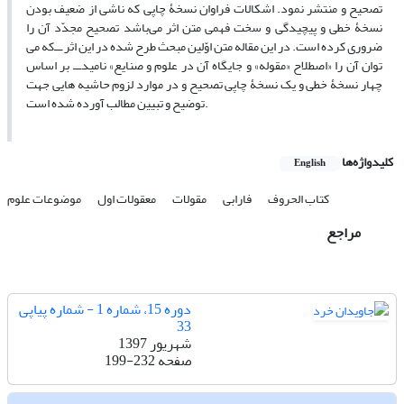
تصحیح و منتشر نمود. اشکالات فراوان نسخۀ چاپی که ناشی از ضعیف بودن
نسخۀ خطی و پیچیدگی و سخت فهمی متن اثر می‌باشد تصحیح مجدّد آن را
ضروری کرده است. در این مقاله متن اوّلین مبحث طرح شده در این اثر ـــ‌که می
توان آن را «اصطلاح «مقوله» و جایگاه آن در علوم و صنایع» نامید‌ـــ بر اساس
چهار نسخۀ خطی و یک نسخۀ چاپی تصحیح و در موارد لزوم حاشیه هایی جهت
توضیح و تبیین مطالب آورده شده است.
کلیدواژه‌ها
English
کتاب الحروف
فارابی
مقولات
معقولات اول
موضوعات علوم
مراجع
دوره 15، شماره 1 - شماره پیاپی
33
شهریور 1397
صفحه
199-232