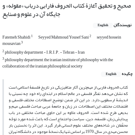
صحیح و تحقیق آغازۀ کتاب الحروف فارابی درباب «مقوله» و
جایگاه آن در علوم و صنایع
نویسندگان
English
1
2
Fatemeh Shahidi
Seyyed Mahmoud Yousef Sani
seyyed hossein
3
mousavian
2
philosophy department - I.R.I.P. - Tehran - Iran
3
philosophy department, the iranian institute of philosophy with the
collaboration of the iranian philosophical society
چکیده
English
کتاب الحروف فاربی از مهم‌ترین آثار متافیزیکی در تاریخ فلسفۀ اسلامی است
که نشان می‌دهد تفکّر فلسفی در عالم اسلام در ابتدای راه خود چه نسبتی با
اندیشۀ ارسطویی دارد. در این اثر ضمن توضیح اصطلاحات مختلف فلسفی و
اقتضائات مختلف این اصطلاحات در زبان و جامعۀ عربی مباحث فلسفی مهم و
بدیعی طرح شده‌ است. الحروف علاوه بر این حاوی مباحث مختلفی در باب
پیدایش زبان، فلسفه، دین، سیاست و اجتماع است که باعث شده مورد توجّه
محقّقان در شاخه‌های مختلف علوم انسانی قرار گیرد. این اثر را نخستین بار
محسن مهدی در سال 1970 بر اساس تنها یک نسخۀ موجود در دانشگاه تهران