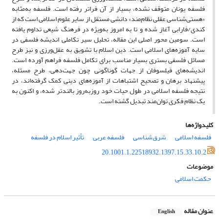
فلسفه یونان متوقف نشده، بسیار از آن فراتر رفته است. فلسفه به‌مثابه
«هستی‌شناسی عقلی نظام‌مند» دانشی مستقل از سایر علوم اسلامی است که از
کندی/فارابی آغاز شده و تا به امروز به‌ویژه در فرهنگ شیعی تداوم یافته
است. سومین محور اصلی این مقاله، تحلیل سیر تکاملی اندیشه فلسفی در
سایه آموزه‌های اسلامی است. دین اسلام با تشویق به عقل‌ورزی و نیز طرح
مسائل فلسفی بستری بسیار مناسب برای تکامل فلسفه فراهم آورده است.
اندیشه‌های فیلسوفان از جهات گوناگونی چون جهت‌دهی، طرح مسئله،
پیشنهاد برهان و تصحیح اشتباهات از آموزه‌های دینی کمک گرفته‌اند، در
نتیجه فلسفه اسلامی در طول حیات خود روزبه‌روز بالندتر شده، و اکنون به
یک نظام فکری توان‌مند تبدیل گشته است.
کلیدواژه‌ها
فلسفه اسلامی
شرق‌شناسی
فلسفه عربی
تأثیر اسلام در فلسفه
20.1001.1.22518932.1397.15.33.10.2
موضوعات
حکمت اسلامی
عنوان مقاله
English