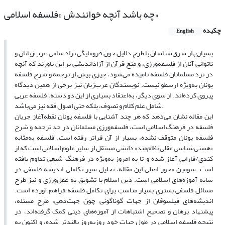
چه باشد آنچه خوانندش «فلسفه اسلامی»
چکیده
English
بسیاری از شرق‌شناسان با طرح دلایل چون فرومایگی نژاد سامی عرب‌زبانان و
ناتوانی آنان از فلسفه‌ورزی، و منع قرآن از آزاداندیشی بر این باورند که آنچه
در نزد مسلمانان فلسفه نامیده می‌شود، چیزی بیش از ترجمه و شرح فلسفه
یونان به‌ویژه ارسطو نیست. نویسندگان عرب‌زبان نیز برخی از همین دیدگاه
پیروی کرده‌اند. از سوی دیگر، به‌اعتقاد بسیاری از این دو دسته، فلسفه عربی
شامل علم کلام و تصوف، بلکه حتی اصول فقه نیز می‌باشد.
این مقاله نشان می‌دهد که هر چند آشنایی با فلسفه یونان نقطه‌آغاز جریان
فلسفه در فرهنگ اسلامی است، فلسفه‌ورزی مسلمانان در حد ترجمه و شرح
فلسفه یونان متوقف نشده، بسیار از آن فراتر رفته است. فلسفه به‌مثابه
«هستی‌شناسی عقلی نظام‌مند» دانشی مستقل از سایر علوم اسلامی است که از
کندی/فارابی آغاز شده و تا به امروز به‌ویژه در فرهنگ شیعی تداوم یافته
است. سومین محور اصلی این مقاله، تحلیل سیر تکاملی اندیشه فلسفی در
سایه آموزه‌های اسلامی است. دین اسلام با تشویق به عقل‌ورزی و نیز طرح
مسائل فلسفی بستری بسیار مناسب برای تکامل فلسفه فراهم آورده است.
اندیشه‌های فیلسوفان از جهات گوناگونی چون جهت‌دهی، طرح مسئله،
پیشنهاد برهان و تصحیح اشتباهات از آموزه‌های دینی کمک گرفته‌اند، در
نتیجه فلسفه اسلامی در طول حیات خود روزبه‌روز بالندتر شده، و اکنون به