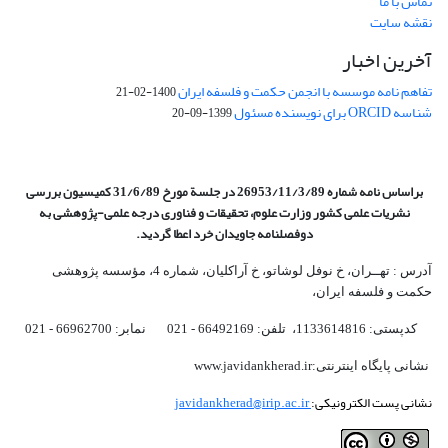
تماس با ما
نقشه سایت
آخرین اخبار
تفاهم نامه موسسه با انجمن حکمت و فلسفه ایران
1400-02-21
شناسه ORCID برای نویسنده مسئول
1399-09-20
براساس نامه شماره 26953/11/3/89 در جلسة مورخ 31/6/89 کمیسیون
بررسی
نشریات علمی کشور وزارت علوم، تحقیقات و فناوری درجه علمی‌-پژوهشی
به
دوفصلنامه جاویدان خرد اعطا گردید.
آدرس : تهــران، خ نوفل لوشاتو، خ آراکلیان، شماره 4،‌ مؤسسه پژوهشی
حکمت و فلسفه ایران،‌
کدپستی: 1133614816، تلفن: 66492169 - 021 نمابر: 66962700 - 021
نشانی پایگاه اینترنتی:www.javidankherad.ir
نشانی پست الکترونیکی:
javidankherad@irip.ac.ir