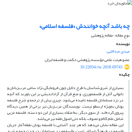
چه باشد آنچه خوانندش «فلسفه اسلامی»
نوع مقاله : مقاله پژوهشی
نویسنده
مهدی عبداللهی
عضو هیئت علمی مؤسسه پژوهشی حکمت و فلسفه ایران
10.22034/iw.2018.69743
چکیده
بسیاری از شرق‌شناسان با طرح دلایل چون فرومایگی نژاد سامی عرب‌زبانان و
ناتوانی آنان از فلسفه‌ورزی، و منع قرآن از آزاداندیشی بر این باورند که آنچه
در نزد مسلمانان فلسفه نامیده می‌شود، چیزی بیش از ترجمه و شرح فلسفه
یونان به‌ویژه ارسطو نیست. نویسندگان عرب‌زبان نیز برخی از همین دیدگاه
پیروی کرده‌اند. از سوی دیگر، به‌اعتقاد بسیاری از این دو دسته، فلسفه عربی
شامل علم کلام و تصوف، بلکه حتی اصول فقه نیز می‌باشد.
این مقاله نشان می‌دهد که هر چند آشنایی با فلسفه یونان نقطه‌آغاز جریان
فلسفه در فرهنگ اسلامی است، فلسفه‌ورزی مسلمانان در حد ترجمه و شرح