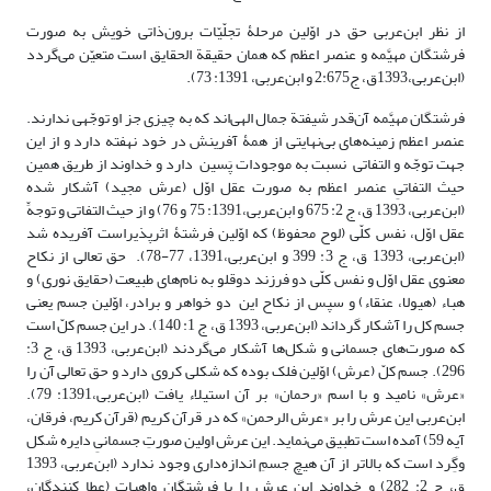
از نظر ابن‌عربی حق در اوّلین مرحلۀ تجلّیّات برون‌ذاتی خویش به صورت
فرشتگان مهیَّمه و عنصر اعظم که همان حقیقة الحقایق است متعیّن می‌گردد
(ابن‌عربی،1393ق، ج2:675 و ابن‌عربی، 1391: 73).
فرشتگان مهیَّمه آن‌قدر شیفتة جمال الهی‌اند که به چیزی جز او توجّهی ندارند.
عنصر اعظم زمینه‌های بی‌نهایتی از همۀ آفرینش در خود نهفته دارد و از این
جهت توجّه و التفاتی نسبت به موجودات پَسین دارد و خداوند از طریق همین
حیث التفاتیِ عنصر اعظم به صورت عقل اوّل (عرش مجید) آشکار شده
(ابن‌عربی، 1393 ق، ج 2: 675 و ابن‌عربی،1391: 75 و 76) و از حیث التفاتی و توجهِّ
عقل اوّل، نفس کلّی (لوح محفوظ) که اوّلین فرشتۀ اثرپذیراست آفریده شد
(ابن‌عربی، 1393 ق، ج 3: 399 و ابن‌عربی،1391، 77-78). حق تعالی از نکاح
معنوی عقل اوّل و نفس کلّی دو فرزند دوقلو به نام‌های طبیعت (حقایق نوری) و
هباء (هیولا، عنقاء) و سپس از نکاح این دو خواهر و برادر، اوّلین جسم یعنی
جسم کل را آشکار گرداند (ابن‌عربی، 1393 ق، ج 1: 140). در این جسم کلّ است
که صورت‌های جسمانی و شکل‌ها آشکار می‌گردند (ابن‌عربی، 1393 ق، ج 3:
296). جسم کلّ (عرش) اوّلین فلک بوده که شکلی کروی دارد و حق تعالی آن را
«عرش» نامید و با اسم «رحمان» بر آن استیلاء یافت (ابن‌عربی،1391: 79).
ابن‌عربی این عرش را بر «عرش الرحمن» که در قرآن کریم (قرآن کریم، فرقان،
آیه 59) آمده است تطبیق می‌نماید. این عرش اولین صورتِ جسمانیِ دایره شکل
وگِرد است که بالاتر از آن هیچ جسمِ اندازه‌داری وجود ندارد (ابن‌عربی، 1393
ق، ج 2: 282) و خداوند این عرش را با فرشتگان واهبات (عطا کنندگان،