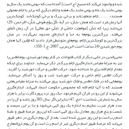
شده و وانمود می‌کند که مسیح (ع) است] آمده است که «یومی مانند یک سال و
یومی مانند یک ماه و یومی مانند یک هفته و ایّام دیگری که برابر با ایّام معمولی
هستند». ........ایّام متفاوت‌اند و برخی بزرگ و برخی کوچک‌اند. کوچک‌ترین
آنها زمانِ فرد است که همان «شأن» در آیة «کُلَّ یَوْمٍ هُوَ فی‌ شَأْن» (الرحمن، 29)
می‌باشد زیرا که شأن [موقعیّت خاصّی از تجلّی حق تعالی] در آن زمان اتّفاق
می‌افتد. بزرگ‌ترین یوم‌ها به حدّ و اندازه‌ای محدود نمی‌گردد. در میان
بزرگ‌ترین و کوچک‌ترین ایّام، یوم‌های متوسّطی قرار دادند که اوّلین آنها همان
یوم خورشیدی (24 ساعت) است (ابن‌عربی، 2007، ج 1: 350).
محیی‌الدین در جایی دیگر از کتاب
فتوحات
در کنار یوم خورشیدی، یوم اطلس را
نیز به منزلۀ مقیاس اندازه‌‌گیری ایّام بزرگ‌تر ذکر می‌نماید. خداوند برای اینکه
مقدار ایّام الله برای ما شناخته شود، حرکت اطلس و حرکت خورشید را آفرید.
حرکت اطلس ایّام خاص و حرکت خورشید شب و روز را آشکار می‌نماید.
یوم‌هایی که در فلک اطلس و فلک خورشید بروز می‌کنند به منزلة مقیاس‌هایی
هستند که با آنها ایّام الله که مخصوص حکومت اسماء الهی‌اند، اندازه‌گیری
می‌شوند از این رو در قرآن کریم فرمود «یک روز نزد پروردگارت برابر با هزار
سال به شمارش شماست» (حج، 47) بنابراین اگر سال 365 روز باشد و آن را در
عدد هزار ضرب نماییم به اندازه یک روز الهی می‌شود و بنا بر این سیصد و
شصت و پنج هزار روز معادل یک روز الهی است که این روز عرصۀ ظهور و غلبۀ
اسم رب است و این روز سپری شده است. بعد از آن یوم دیگری در دهر ظهور
می‌یابد که عرصۀ ظهور اسم دیگری غیر از اسم ربّ است و آن یوم ذی‌المعارج