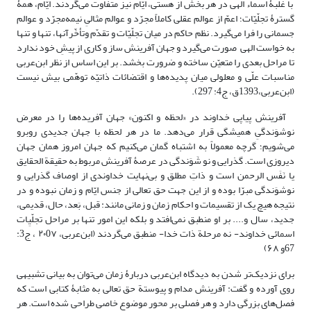
با غلبۀ اسماء الهی در هر بخش از هستی، ایّام نیز متفاوت می‌گردند. ایّام، همۀ
گسترۀ تجلّیّات؛ اعمّ از عوالم عقلی کاملاً مجرّد و عوالم مثالیِ نیمه‌مجرّد و عوالم
جسمانی را فرا می‌گیرد. نظم حاکم در میان تجلّیّات و تقدّم وتأخّرآنها، تنها و تنها
به خواست الهی صورت می‌گیرد و جهان آفرینش ساز و کاری از پیشِ خود ندارد
تا مراحل بعدی را متعیّن ساخته و ضرورت بخشد. بر این اساس از نظر ابن‌عربی
مناسبات علّی و معلولی میان پدیده‌ها و اقتضائات ذاتیّه توهّمی بیش نیست
(ابن‌عربی،1393ق، ج4: 297).
آفرینش پیاپی خداوند در «لحظه و اکنون» جهان آفریده‌ها را در معرض
نوشوَندگیِ همیشگی قرار می‌دهد. ما در هر لحظه با جهان جدیدی روبرو
می‌شویم؛ گرچه معمولاً به اشتباه گمان می‌کنیم که جهان امروز همان جهان
دیروزی است. گذرایی و نو شَوَندگی در عرصۀ آفرینش مربوط به حقیقة الحقایق
یا نَفَس الرحمن است و ذاتِ مطلق و بی‌نهایت خداوندی از اوصاف گذرایی و
نوشوَندگی مبرّا بوده و از این جهت حق تعالی از جنس ایّام و زمان نبوده و در
نتیجه هیچ یک از تقسیمات و احکام زمان و زمانی مانند: قبل، بَعد، حال، قدیمی،
جدید، سال و.... بر او منطبق نمی‌افتد و بلکه این امور تنها بر مراحل تجلّیِات
اسمائی خداوند- نه مرحلة ذات خدا- منطبق می‌گردند (ابن‌عربی، ۲۰0۷ ، ج3:
67و ۶۸)
برای نزدیک‌تر شدن به دیدگاه ابن‌عربی دربارۀ زمان می‌توان به بیانی تشبیهی
روی آورده و گفت: آفرینش مدام و پیوستة حق تعالی به مثابۀ کتابی است که
فصل‌های بزرگی دارد و هر فصلی بر محور موضوع خاصی طراحی شده است. هر