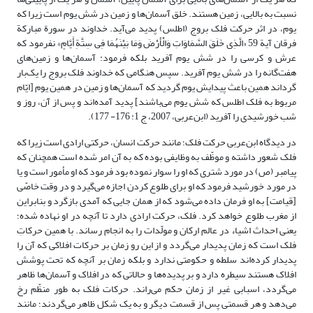
نسبت به بالایی، زمین هستند. خلق آسمان‌ها و زمین در شش یوم است زیرا که
یوم، در اثر حرکت فلک بروج (اطلس) پدید می‌آید. خداوند در سورة مبارکة
فرقان آیة 59 «الَّذِی خَلَقَ السَّمَاوَاتِ وَالْأَرْضَ وَمَا بَیْنَهُمَا فِی سِتَّةِ أَیَّامٍ» نفرمود که
عرش و کرسی را در شش یوم آفرید بلکه فرمود: آسمان‌ها و زمین‌های
هفت‌گانه را در شش یوم آفرید. سپس هنگامی که خداوند فلک بروج را یک‌بار
گرداند همین باعث پیدایش یوم گردید که آسمان‌ها و زمین در همین یوم [ایّام
مربوط به فلک اطلس که شش یوم می‌باشند] پدید آمده‌اند و پس از آن، روز و
شب خورشیدی را آفرید (ابن‌عربی، 2007، ج 1: 176- 177).
در دیدگاه ابن‌عربی حرکت فلک؛ مانند حرکت انسان، حرکتی ارادی است زیرا که
فلک شعور داشته و موظّف به وظایفی بوده که به آن امر شده است همچنان که
پیامبر (ص) در مورد شتری که او را سوار نموده بود فرمود که او مأمور است و یا
در مورد خورشید فرمود که او برای طلوع کردن اجازه می‌گیرد و در وقت خاصّی
[قیامت] به او فرمان داده می‌شود که از همان جایی که آمدی بازگرد و بنابراین
از مغرب طلوع خواهد کرد. فلک، حرکت ارادی دارد تا آنچه در او نهاده شده؛
یعنی احداث اشیاء در عالم ارکان و مولّدات را به انجام رساند. با همین حرکاتِ
فلک است که زمان پدیدار می‌گردد و از این رو زمان بر حرکات افلاکی که آن را
پدیدار کرده‌اند سلطه و حکومتی ندارد و بلکه زمان بر آنچه که تحت پوشش
افلاک هستند سیطره دارد و بر پدیده‌ها و حالاتی که در افلاک و آسمان‌ها ظاهر
می‌گردد، اسبابی غیر از زمان حکم می‌راند. حرکات فلک به طور منظّم رخ
می‌دهد و هر قسمتی پس از قسمت دیگر و به یک شکل ظاهر می‌گردند؛ مانند