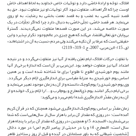
افلاک، توجّه و ارادة خاصّی دارد و توجّهات خاص خداوند به لحاظ اهداف خاصّ
اوست چرا که اگر اهداف، متفاوت نبود آثار توجّهات او نیز متفاوت نبود. حق به
قصد تنبیه کسی، به غضب و به قصد نعمت‌ بخشی به رضایت، به او روی
می‌نماید. هر قصد خاصّی، تجلّی خاصّی به دنبال دارد چرا که اگر تجلّیّات در یک
صورت خلاصه می‌شد، در این صورت قصدها متفاوت نمی‌گردیدند. گسترۀ
بی‌پایان حق تعالی اقتضاء می‌کند که هیچ چیزی در عالم وجود تکرار نپذیرد و این
حقیقتی است که عرفا بر آن تکیه می‌کنند ولی مردم «نسبت به آن در اشتباه‌اند»
(ق، 15)؛ (ابن‌عربی، 2007، ج 1: 319- 2119)
با تفاوت حرکات افلاک، ایام تعیّن یافته از آنها نیز متفاوت می‌گردد و در نتیجه
امتداد آنها نیز متفاوت خواهد بود. ابن‌عربی بر آن است که اندازة برخی از آنها
مانند یوم خورشیدی (طلوع تا طلوع) برای ما شناخته شده است و بر همین
اساس یوم خورشیدی به منزلۀ مقیاسی برای اندازه‌گیری ایّام دیگر می‌گردد.
وی یوم خورشیدی را یوم کوچک دانسته و از آن به زمان موجود تعبیر می‌نماید و
برخی ایام دیگر (مانند یوم ذی‌المعارج و یوم‌الرب و...) را ایّام بزرگ خوانده و از
آن به زمان مقدَّر (اندازه‌گیری شده) نام می‌برد و می‌گوید:
زمان مقدَّر بر اساس یوم کوچک اندازه‌گیری می‌شود همچنان که در قرآن کریم
آمده است: «در روزی که مقدار آن برابر با هزار سال از سال‌هایی است که شما
برمی‌شمارید» (السجده، 5) و همچنین «در روزی که مقدار آن برابر با پنجاه هزار
سال است» (المعارج، 4) و یا در حدیثی از پیامبر اکرم (ص) در مورد دجّال
[شخصیت شیطانی که به باور مسلمانان در آینده و قبل از روز رستاخیز ظاهر