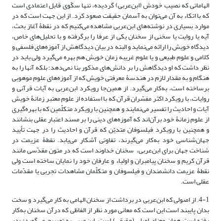
الهاماتی که نصیب خودش (ابن‌عربی) گردیده، تنها سکّوی قابل اعتمادی است
که با اتکاء به آن می‌توان به آسمان حقیقت صعود کرد. از این جهت است که در
موارد بسیاری در نوشته‌های ابن‌عربی مشاهده می‌کنیم که در نقطۀ آغاز بحث،
آیه یا روایت یا سخنی از سخنان یکی از عرفا را برگرفته و با تحلیل‌های خاص،
دیدگاه خویش را ارائه می‌نماید و البته در بیان دیدگاهش از آموزه‌های فلسفی و
کلامی و علوم طبیعی و یا علوم غریبه زمان خویش هم بهره می‌گیرد ولی باید در
نظر داشت که او دیدگاهش را بر دانش‌های مذکور بنا نمی‌دهد؛ بلکه آنها را به
هنگام و به مقدار لازم در هندسۀ معرفتی خویش که از آموزه‌های علوم موهوبی
برساخته است، به‌کار می‌گیرد. از همین‌جا رویکرد ابن‌عربی به آیات قرآنی و
روایات، با رویکرد اکثر مفسّران قرآن که با استفاده از علوم معتبر زمانۀ خویش
آیات و احادیث را تفسیر می‌نمایند و همچنین با رویکرد متکلّمین که با بهره‌گیری
از علوم زمانۀ خود برآن‌اند که آموزه‌های دینی را بر مسند اعتبار عقلی بنشانند
و همچنین با رویکرد فیلسوفان متدیّن که قرآن و احادیث را در جهت تأیید
جهان‌شناسی خود به‌کار می‌گیرند، تفاوتی آشکار می‌یابد. نقطۀ عزیمت در
شناخت جهان برای ابن‌عربی، سخنان خداوند است که در متون مقدّسی مانند
قرآن کریم و سخنان پیامبران و اولیاء و عارفان خود را نمایان ساخته است ولی
نقطۀ عزیمت دانشمندان و فیلسوفان و متکلّمان مشاهدات تجربی یا مقدّمات
عقلی است.
4-1. از اصولی که ابن‌عربی در برداشت از سخنان الهامی به کار می‌گیرد و سخت
بدان پایبند است این است که معانی مورد نظر از الفاظی که درآن سخنان به‌کار
رفته است همان معنای اصلی (حقیقی) است. ابن‌عربی به تصریح می‌گوید: «در