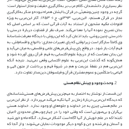
نظر بسیاری از دانشمندان، کلام عرب بر به‌کارگیری حقیقت و مَجاز استوار است؛
گرچه در وجود چنین وضعیتّی در قرآن با ایشان همراه نبوده و منکر به‌کارگیری
مَجاز در قرآن هستم». (ابن‌عربی، ۱۳۹۳ق، ج ۱: ۲۵۳). آثار ابن‌عربی به ویژه
فتوحات مکیه
مشحون از استناد به آیات قرآنی است که بر اساس اصلی که
بدان تصریح نموده آنها را معنا می‌کند. صرف نظر از قضاوت دربارة درستی یا
نادرستی چنین روشی، باید اذعان کرد که این روش با دیدگاه معرفت‌شناسانة
وی کاملاً سازگار است زیرا وقتی که پای تعبیرات مجازی؛ با انواع و اقسام‌اش، به
فهم آیات باز شود، در واقع پای پیش‌فرض‌های علمی و فلسفی به میان می‌آید و
این بدان معناست که از دریچۀ علوم اکتسابی به فهم قرآن روی آورده شود و
همان‌گونه که گذشت ابن‌عربی به علوم اکتسابی وقعی نمی‌نهد. نتیجه آنکه
ابن‌عربی هم در نقطۀ عزیمت و هم در شیوۀ فهم و برداشت از متون الهی و
الهامی با متکلّمین و عموم مفسّران قرآن و فیلسوفان دین‌مدار تفاوت دارد.
وحدت وجود و چینش نظام هستی
این قسمت از نوشتار به اختصار به مهم‌ترین پیش‌فرض‌های هستی‌شناسانه‌ای
که دیدگاه ابن‌عربی دربارة زمان بر آنها تکیه می‌کند می‌پردازد. از نظر ابن‌عربی
در عالم هستی چیزی به جز خداوند و جلوه‌های او وجود ندارد. خداوند هستیِ
بی‌کران و بی‌صورتی است که وقتی خود را در چهارچوب‌های محدودی (اعیان
ثابته) که در علم خویش از آنها آگاه است آشکار می‌سازد، آنگاه ماه و خورشید
و آسمان و فرشته و جن و کوه و دیگر موجودات نمایان می‌شوند؛ و از آنجا که