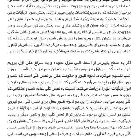
دنیا، اعراض، عناصر، زمین و موجودات مشهود، بخشِ روز تجلّیّات هستند و
برخی از ملائکه که به مدیریّت افلاک پایین می‌پردازند، بخش سوم تجلّیّات یعنی
سُدفه ( نه تاریک ونه روشن) را تشکیل می‌دهند. بدین‌سان نه تنها تمامی دهر
و بلکه اجزاء آن که همان ایّام باشند دارای سه بخش مذکور می‌گردند و هر
موجودی در جهان هستی از ظاهری و باطنی و محدودۀ میان ظاهر و باطن تشکیل
می‌شود؛ به عنوان مثال روح و عقل آدمی بخش شب و خیال او بخش سُدفه (نه
روز و نه شب) و بدن او بخش روز او محسوب می‌گردد. اکنون اقسامی از ایّام را
که ابن‌عربی در کتاب
فتوحات
و رسالة
ایام الشأن
خود آورده از نظر می‌گذرانیم.
اگر به سطح پایین‌تر از اسماء الهی تنزّل نموده و به سراغ عقل اوّل برویم
درمی‌یابیم که عقل اوّل نیز یوم خاصّی دارد که این یوم نیز به دو قسمت روز و
شب تقسیم می‌گردد. نحوۀ ظهور و حکومت عقل بر نفس کلّی است که شب و
روز عقل اوّل را پدید می‌آورد. هنگامی که عقل اوّل، روی به حق تعالی دارد و
انوار تجلّیّات حق را دریافت می‌کند، نسبت به نفس کلّی قطعۀ شب و هنگامی که
روی به نفس نموده تا انوار دریافتی را به نفس انتقال دهد، قطعۀ روز برای نفس
کلّی پدید می‌آید. خداوند از این دو نحوۀ ظهورِ عقل برای نفس کلّی، دو نیروی
علمی و عملی در نفس پدید می‌آورد. همچنین خداوند از این دو قوّة علمی و
عملی در نفس، برای موجودات پایین‌تر از نفس کلّی، روز و شبی دیگر را پدید
می‌آورد. «شب» در این مرحله از قوّۀ علمی نفس کلّی برخاسته و آن همان چیزی
است که جهان غیب یا معنا و یا معقول نامیده می‌شود و «روز» از قوّۀ عملی نفس
کلّی برمی‌خیزد که آن را عالم شهادت و حرف [سخن] و محسوس می‌نامند. این