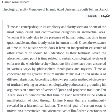
Hamid reza Hashemi
Theologhy,Faculty Membero of Islamic Azad University,South Tehran Branch
چکیده
English
Time as a concept despite its simplicity and clarity seems to be one of the
most complicated and controversial categories in intellectual area.
Whether it is only due to the presence of human being that time turns
questionable and thus it only exists in human mind? Given the existence
of time in the outside world does it have an independent existence of
other creature or should be understood as their features? Given the
aforementioned point is time related to certain cosmological levels or it
embraces the whole hierarchy? Questions like these have been answered
in various ways by philosophers, theologians and mystics. Time as
conceived by the greatest Muslim mystic Muhy al-Din Ibn Arabi is of
different depiction. According to his own particular method of discovery
of truth and relying on certain ontological hypotheses and grounding his
arguments on a number of verses of Quran and prophetic traditions, Ibn
Arabi seeks to demonstrate that time or Dahr (eternity) is the endless
manifestation of God through Divine Names that are continuously
revealed in a hierarchical fashion. The chief goal of current essay is
providing a “descriptive-analytic narrative” of Ibn Arabi’s view focusing