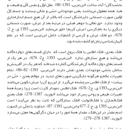
بخشندگان) آباد ساخت (ابن‌عربی، 1391: 80). عقل اوّل و نفس کلّی و طبیعت و
هباء همه معقول می‌باشند یعنی موجوداتی حسّی و مثالی نیستند و جسم کلّ
اوّلین صورت جسمانی دایره‌شکل است که بالاتر از آن هیچ جسم اندازه‌داری
وجود ندارد. حق تعالی با جوهر هبایی در مرتبة بعد از عرش، صورت جسمانی
دیگری را به نام کرسی (عرش کریم) خلق می‌نماید (ابن‌عربی، 1393 ق، ج 2:
676). دو فلک عرش و کرسی از کشفیّات خاصّ ابن‌عربی است که در علم
کیهان‌شناسی زمان او کشف نشده بود.
فلک بعدی، فلک اطلس یا فلک بروج است که دارای قسمت‌های دوازده‌گانه
می‌باشد و هیچ ستاره‌ای ندارد (ابن‌عربی، 1393، ج2: 676). در هر یک از
قسمت‌های دوازده‌گانه آن فرشتگانی گمارده شده‌اند که هر یک در آفرینش و
سامان بخشی موجودات بَعدی نقش دارند (ابن‌عربی، 1391: 82-86). تمام
‌تغییرات عالم و هرگونه جایگزینی صورت‌های جدید در عوالم بعدی - حتّی در
بهشت- از فلک اطلس سرچشمه می‌گیرد. از این رو آن را عرش تکوین می‌نامند
(ابن‌عربی،1393 ق، ج2: 676). فلک اطلس نمودار کثرت است زیرا زمینۀ همۀ
تغییرات طبیعی و روحیِ پس از خود می‌باشد (ابوزید، 1387: 278). فلک بعدی
فلک‌المنازل یا فلک‌الثوابت (فلک ستارگانی که ثابت به نظر می‌آیند) است
(ابن‌عربی، 1393 ق، ج 2: 677 و ابن‌عربی، 1391: 87). خداوند با تجلّی در کسوتِ
اسم مقدِّر در این فلک، مقدار همۀ امور را در جهان دگرگونی‌ها معیّن می‌سازد
(ابوزید، 1387: 278- 279).
چهار فلک عرش و کرسی و اطلس و منازل از جنس عناصر چهارگانۀ مادّی