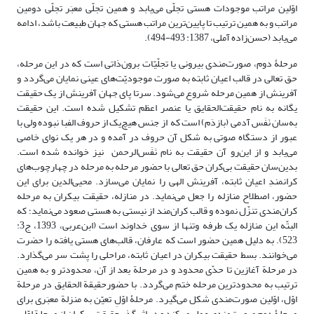
اوّلین مراتب موجودات هستی تجلّی می‌یابد و همین تجلّی معبَر تجلّی دومین
مراتب و به همین ترتیب تا پایین‌ترین مراتب هستی که جهان طبیعت باشد، ادامه
می‌یابد (حسن‌زاده آملی، 1387: 493-494).
مرحلۀ دوم، صورت‌مندی بیرونی یا تجلّیّات برون‌ذاتی است که در این مرحله،
حق تعالی در قالب اعیان ثابته به صورت موجودیّت‌های عینی نمایان می‌گردد و
آفرینش از همین مرحله شروع می‌شود. سرتا پای جهان آفرینش از یک حقیقت
یگانه به نام حقیقت‌الحقایق یا عنصر اعظم تشکیل شده است. این حقیقت
به‌سان نَفَس آدمی (بازدَم) است که از جنس هیچ‌یک از حروف الفبا نبوده ولی با
عبور از دستگاه صوتی به شکل آن حروف در آمده و در هر یک نوای خاصی
می‌یابد و از این‌رو آن حقیقت به نام نَفَس‌الرحمن نیز خوانده شده است.
بدین‌سان حقیقت بی‌کران حق تعالی با حضور مرحله به مرحله در چهارچوب‌های
کرانمندِ اعیان ثابته، آفرینش الهی را نمایان می‌سازد. محیی‌الدین برای این
حضور، اصطلاح منازله را جعل می‌نماید. در منازله، حقیقت بیکران به مرحله
کران‌مندی تنزّل نموده و قالب کران‌مند از نیستی به هستی صعود می‌نماید؛ که
البتّه این منازله یک طرفه وتنها از سوی خداوند است (ابن‌عربی، 1393، ج3:
523). به دلیل همین حضور است که عارفان، قالب‌های هستی یافته را حضرت
می‌خوانند. بسط حقیقت بیکران در اعیان ثابته، مراحلی را پشت سر می‌گذارد.
در مرحلة آغازین تا حدّی محدود و در مرحلة بعد از آن، محدودتر و به همین
ترتیب به محدود‌ترین مرحله ختم می‌گردد. با حضورحقیقة الحقایق در مرحلة
اوّل، اوّلین صورت‌مندی شکل می‌گیرد. مرحلۀ اوّلِ تعیّن به منزلة معبَری برای
مرحلۀ دومِ صورت‌مندی عمل می‌کند و در اثر گذرِ حقیقت بیکران از مرحلة اوّل،