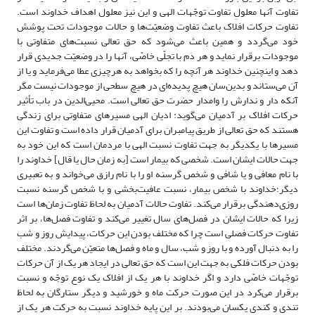
تفاوت آنها معلولِ تفاوت توجّهات الهی و این نیز معلول اهداف خداوند است.
تفاوت حرکات افلاک باعث تفاوت وضعیّت‌ها و حالات موجودات تحت پوشش
خود می‌گردد و همین باعث می‌شود که حق تعالی نسبت‌های متفاوتی با
موجودات برقرار نماید و هر دَم با تجلّی خاصّی، آنها را در وضعیّت جدیدی قرار
دهد و اینچنین خداوند هر آنچه را که بخواهد به هرچیزی عطا می‌فرماید و یا از
آن می‌ستاند و بدین‌سان هیچ پدیده‌ای در هیچ سطحی از موجودات نیست مگر
آنکه دار و ندارش را وامدار حضرت حق تعالی است. محیی‌الدین در باب تأثیر
حرکات افلاک بر آدمیان می‌گوید: ادیان الهی مسیرهای متفاوتی برای زندگی
هستند که حق تعالی از طریق پیامبران برای آدمیان قرار داده است و تفاوت این
مسیرها با یکدیگر به جهت تفاوت نسبت الهی با مردمان است که این خود به
جهت حالات ایشان است. شخصی که بیمار است [به زمان حال یا قال] خداوند را
با نام معافی و یا شافی و شخص گرسنه او را با نام رازق می‌خواند و به تعبیری
دیگر؛خداوند با شخص بیمار، نسبت عافیت‌بخشی و با شخص گرسنه نسبت
روزی‌دهندگی برقرار می‌کند. تفاوت حالات آدمیان به لحاظ تفاوت زمان‌ها است
زیرا که حالات ایشان در فصل‌های سال تغییر می‌کند و تفاوت فصل‌ها، بر اثر
تفاوت حرکات فصلی است چرا که مختلف بودن این حرکات، پیدایش روز و شب
را به دنبال آورده و با روز و شب، سال و ماه و فصل‌ها متعیّن می‌گردند. مختلف
بودن حرکات فلکی به جهت این است که حق تعالی در ایجاد هر یک از آن حرکات
توجّهات خاصّی دارد و اگر خداوند با هر یک از افلاک یک نوع توجّه و نسبت
برقرار می‌کرد در این صورت حرکت ماه و خورشید و دیگر ستارگان به لحاظ
تندی و کندی یکسان می‌بودند. بر این پایه خداوند نسبت به حرکت هر یک از