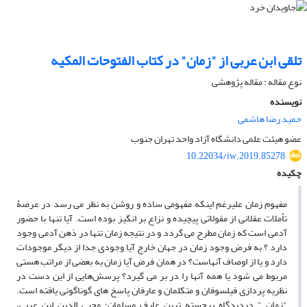
تلقی ابن عربی از "زمان" در کتاب الفتوحات المکیه
نوع مقاله : مقاله پژوهشی
نویسنده
حمید رضا هاشمی
عضو هیئت علمی دانشگاه آزاد واحد تهران جنوب
10.22034/iw.2019.85278
چکیده
مفهوم زمان علیرغم اینکه مفهومی ساده و روشن به نظر می رسد در عرصۀ
تأملات عقلانی از مقولاتی پیچیده و نزاع بر انگیز بوده است. آیا تنها با حضور
آدمی است که زمان مطرح می گردد و در نتیجه زمان تنها در ذهن آدمی وجود
دارد ؟ به فرض وجود زمان در جهان خارج آیا وجودی جدا از دیگر موجودات
دارد و یا از اوصاف آنهاست؟ در همان فرض آیا زمان به بعضی از مراتب هستی
مربوط می شود یا همه آنها را در بر می گیرد؟ پرسش‌هایی از این دست در
نظریه پردازی فیلسوفان و متکلمان و عارفان پاسخ های گوناگونی یافته است.
"زمان " دردیدگاه برجسته ترین عارف مسلمان؛ محیی الدین ابن عربی،