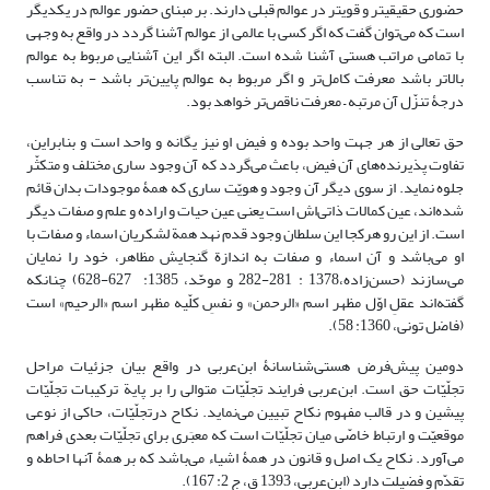
حضوری حقیقی­تر و قوی­تر در عوالم قبلی دارند. بر مبنای حضور عوالم در یکدیگر
است که می‌توان گفت که اگر کسی با عالمی از عوالم آشنا گردد در واقع به وجهی
با تمامی مراتب هستی آشنا شده است. البته اگر این آشنایی مربوط به عوالم
بالاتر باشد معرفت کامل‌تر و اگر مربوط به عوالم پایین‌تر باشد - به تناسب
درجۀ تنزّل آن مرتبه – معرفت ناقص‌تر خواهد بود.
حق تعالی از هر جهت واحد بوده و فیض او نیز یگانه و واحد است و بنابراین،
تفاوت پذیرنده‌های آن فیض، باعث می‌گردد که آن وجود ساری مختلف و متکثّر
جلوه نماید. از سوی دیگر آن وجود و هویّت ساری که همۀ موجودات بدان قائم
شده‌اند، عین کمالات ذاتی‌اش است یعنی عین حیات و اراده و علم و صفات دیگر
است. از این رو هرکجا این سلطان وجود قدم نهد همة لشکریان اسماء و صفات با
او می‌باشد و آن اسماء و صفات به اندازة گنجایش مظاهر، خود را نمایان
می‌سازند (حسن‌زاده،1378 : 281-282 و موحّد، 1385: 627-628) چنانکه
گفته‌اند عقلِ اوّل مظهر اسم «الرحمن» و نفسِ کلّیه مظهر اسم «الرحیم» است
(فاضل تونی، 1360: 58).
دومین پیش‌فرض هستی‌شناسانۀ ابن‌عربی در واقع بیان جزئیات مراحل
تجلّیّات حق است. ابن‌عربی فرایند تجلّیّات متوالی را بر پایة ترکیبات تجلّیّات
پیشین و در قالب مفهوم نکاح تبیین می‌نماید. نکاح درتجلّیّات، حاکی از نوعی
موقعیّت و ارتباط خاصّی میان تجلّیّات است که معبَری برای تجلّیّات بعدی فراهم
می‌آورد. نکاح یک اصل و قانون در همۀ اشیاء می‌باشد که بر همۀ آنها احاطه و
تقدّم و فضیلت دارد (ابن‌عربی، 1393 ق، ج 2: 167).