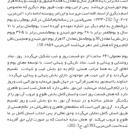
است که برابر با پنجاه هزار سال و معادل با هجده میلیون و دویست و پنجاه هزار
یوم خورشیدی می‌باشد. پس از این یوم، نوبت ظهور یوم دیگری که مخصوص
اسم دیگری از اسماء الله است می‌رسد و این امر پیوسته ادامه دارد ( ابن‌عربی،
۲۰۰۷، ج5: 232-۲۳۳). محیی‌الدین در رساله
ایام الشأن
در کنار یوم‌الرب و یوم
ذی‌المعارج به ایام دیگر نیز اشاره نموده و آورده است: یوم‌المثل برابر با ۷۰
سال و یوم‌القمر برابر با ۲۸ یوم خورشیدی و یوم‌الشمس برابر با ۳۶۵ ویوم
زحل تقریباً معادل 30 و یوم‌الحمَل معادل ۱۲ هزار یوم خورشیدی و همچنین باقی
ایّام بروج که همان عُمر دهر می‌باشند (ابن‌عربی، ۱۹۵۹: 18).
یوم معمولی (۲۴ ساعت) از دو قسمت روز و شب تشکیل می‌گردد. روز، نمادِ
روشنایی و پیدایی و شب، نماد تاریکی و پنهانی است. با توسعه معنای یوم و
اطلاق آن به همة مراتب هستی، ایّام به دو بخش غیب و شهادت تقسیم
می‌گردند و از این جهت هر موجودی دارای بخشِ پنهانی و پیدایی می‌گردد.
خداوند با اسم نور –به تعبیر قرآنی- در جهان ظهور می‌نماید و نور الهی شب و روز
را در ایّام الهی ایجاد می‌نماید. این نور، باطنی دارد که همان شب است و ظاهری
دارد که همان قسمت روز است و انسان کامل بخش طلوع و غروب آن نور را از
یکدیگر متمایز ساخته و در نتیجه آن نور، به دو بخش شب و روز تقسیم
می‌گردد. آری نور الهی است که سلطه‌های ظاهری و باطنی‌اش در عالم هستی از
طریق انسان کامل نمایان می‌گردد وحق‌ تعالی از پسِ حجاب انسان کامل بر ما
طلوع و غروب می‌کند. او همان سایه خداست که بر صورت ازلی حق آفریده
شده است (ابن‌عربی،1393ق، ج3: 202).