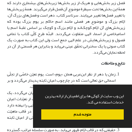
فصل زیر بخش‌هایی و هریک از زیر بخش‌ها زیربخش‌های بیشماری دارند که
همۀ این بخش‌ها تحت سیطرة موضوع آن فصل قرار می‌گیرند. همة زیربخش‌ها
با تغییر فصل‌ها تغییر می‌یابند. سرتاسر کتاب، دهر است و فصل‌های بزرگ آن،
ایّام بزرگ و موضوع هر فصلی مانند اسمِ حاکم بر یومِ بزرگ بوده که
زیربخش‌های آن ایّام کوچک‌اند و ایّام بزرگ و کوچک بر اساس غلبۀ اسم یا
اسامیخاصی از اسماء الهی متفاوت می‌گردند. البتّه طرح کلّی کتاب با تمامی
فصول و زیربخش‌هایش در علم الهی جمع است ولی این کتاب به صورت یک
کتاب صوتی یا یک سخنرانی تحقّق عینی می‌یابد و بنابراین هر قسمتی از آن در
لحظه نمایان می‌گردد.
نتایج و ملاحظات
زمان یا دهر از نظر ابن‌عربی همان «یوم» است. یوم تعیّن خاصّی از تجلّی
اسمائی حق تعالی است که در چارچوب اعیان ثابته پدیدار می‌گردد و بر
این اساس زمان چیزی جز تجلّیّات بی‌پایان حق تعالی نیست.
هر آنچه که از حق‌تعالی در همة عرصه‌‌های تجلّیّات نمایان می‌گردد، یک
این وب سایت از کوکی ها برای اطمینان از ارائه بهترین
حقیقت بیش نیست که در ذات خود متعیّن به هیچ‌یک از تعیّنات اعیان
خدمات استفاده می کند.
ثابته نمی‌باشد. حقیقة الحقایق که در خود همه اسماء الهی را نهفته دارد
در صورتی که اسم یا اسامی خاصی در آن غلبه یابد، در قالب ماهیّت
متوجه شدم
خاصی یا یوم خاصّی آشکار شده و در چارچوب ماهیّتی از اعیان ثابته
موجودیّت می‌یابد.
حقیقتی که در قالب ایّام ظهور می‌یابد، به صورت سلسله مراتب، گسترده