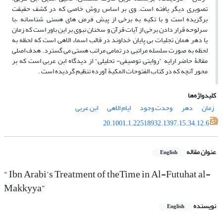
تصویری دیگر یافته است. وی بر اساس روش خاصی که در کشف حقیقت
برگزیده است و با تکیه به برخی از پیش فرض های هستی شناسانه ،با
سرلوحه قرار دادن برخی از آیات قرآن و سخنان نبوی بر این باور است که زمان
یا دهر همان تجلیات بی پایان خداوند در قالب اسماء الاهی است که لحظه به
لحظه به صورت سلسله مراتبی در تمامی مراتب هستی می گسترد. هدف اصلی
مقالۀ حاضر ارایه "روایتی توصیفی- تحلیلی" از دیدگاه ابن عربی است که بر
محور آنچه که در کتاب الفتوحات المکیة آورده تنظیم گردیده است .
کلیدواژه‌ها
زمان
دهر
وحدت وجود
ایام الاهی
ابن عربی
20.1001.1.22518932.1397.15.34.12.6
عنوان مقاله
English
“ Ibn Arabi’s Treatment of theTime in Al-Futuhat al-
Makkyya”
نویسنده
English