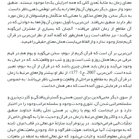
معنای زمان به مثابۀ بُعدی کمّی ‌که همه اجزایش یک‌جا موجود نیستند، منطبق
نمود و از سوی دیگر نمی‌توان آن واژه‌ها را به یک امر توهّمی ذهنی ناظر دانست.
به دیگر سخن، واژه‌های مذکور با معنایی که متکلّمان و فیلسوفان از زمان مورد
نظر دارند منطبق نمی‌افتد. ابن‌عربی با تأویل نمودن آن واژه‌ها به حوادثی که در
آن مقاطع از زمان اتفاق می‌افتد- آنچنان که بسیاری از مفسّران این‌گونه
می‌کنند- نیز مخالف است زیرا همان‌طور که گفته آمد از نظر ابن‌عربی در قرآن
کریم مَجاز وجود ندارد و از الفاظ می‌بایست همان معنای حقیقی را فهمید.
ابن‌عربی بر آن است که قرآن کریم از «یوم» سخن می‌گوید و یوم هم در فهم
عرفی عرب‌ها همان روز و شب است و روز و شب دو واقعیّت‌اند که در جهان به
وجود می‌آیند و زمان باید همان چیزی باشد که در قرآن از آن به «یوم» تعبیر
شده است. (ابن‌عربی، 2007، ج1: 177). از نظر او بیشتر واژه‌های مرتبط با زمان
در قرآن کریم به مقاطع و مراحلی از واقعیّت و هستی ناظر می‌باشد؛ به خصوص
اینکه در فرمایش نبوی آمده است که دهر همان خداست.
از سوی دیگر محیی‌الدین برای تبیین هستی و گسترش‌یافتگی و کثرت‌پذیری و
سلسله‌مراتبی شدنِ آن، تئوری وحدت وجود و سلسله مراتب وجود را در اختیار
دارد و در اینجاست که یوم یا زمان، بر هستیِ تجلّی یافتۀ خداوند منطبق
می‌گردد و اکثر واژه‌های مرتبط با زمان در قرآن و حدیث، ما را به گونه‌ای خاص از
تجلّیّات الهی فرا‌می‌خوانند. در پرتو فرآیند منازلۀ حق تعالی در قالب اعیان ثابته
که به موجودیّت آنها می‌انجامد، هویّت فقرآلود و خلاء وجودی ماهیّت‌های جهان
آفرینش معلوم گشته و اثبات می‌شود که حق تعالی لحظه به لحظه در ماهیّات