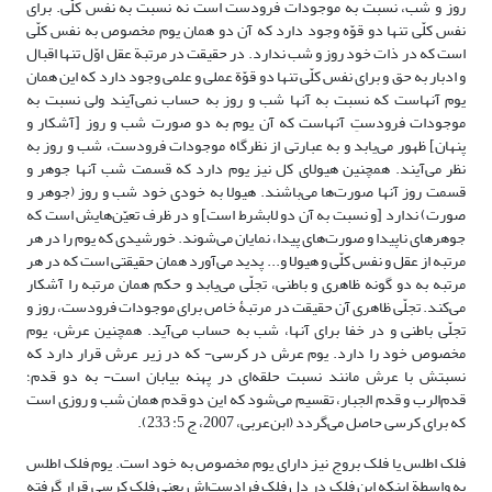
روز و شب، نسبت به موجودات فرودست است نه نسبت به نفس کلّی. برای
نفس کلّی تنها دو قوّه وجود دارد که آن دو همان یوم مخصوص به نفس کلّی
است که در ذات خود روز و شب ندارد. در حقیقت در مرتبة عقل اوّل تنها اقبال
و ادبار به حق و برای نفس کلّی تنها دو قوّة عملی و علمی وجود دارد که این همان
یوم آنهاست که نسبت به آنها شب و روز به حساب نمی‌آیند ولی نسبت به
موجودات فرودستِ آنهاست که آن یوم به دو صورت شب و روز [آشکار و
پنهان] ظهور می‌یابد و به عبارتی از نظرگاه موجودات فرودست، شب و روز به
نظر می‌آیند. همچنین هیولای کل نیز یوم دارد که قسمت شب آنها جوهر و
قسمت روز آنها صورت‌ها می‌باشند. هیولا به خودی خود شب و روز (جوهر و
صورت) ندارد [و نسبت به آن دو لابشرط است] و در ظرف تعیّن‌هایش است که
جوهرهای ناپیدا و صورت‌های پیدا، نمایان می‌شوند. خورشیدی که یوم را در هر
مرتبه از عقل و نفس کلّی و هیولا و... پدید می‌آورد همان حقیقتی است که در هر
مرتبه به دو گونه ظاهری و باطنی، تجلّی می‌یابد و حکم همان مرتبه را آشکار
می‌کند. تجلّی ظاهری آن حقیقت در مرتبۀ خاص برای موجودات فرودست، روز و
تجلّی باطنی و در خفا برای آنها، شب به حساب می‌آید. همچنین عرش، یوم
مخصوص خود را دارد. یوم عرش در کرسی- که در زیر عرش قرار دارد که
نسبتش با عرش مانند نسبت حلقه‌ای در پهنه‌ بیابان است- به دو قدم؛
قدم‌الرب و قدم الجبار، تقسیم می‌شود که این دو قدم همان شب و روزی است
که برای کرسی حاصل می‌گردد (ابن‌عربی، 2007، ج 5: 233).
فلک اطلس یا فلک بروج نیز دارای یوم مخصوص به خود است. یوم فلک اطلس
به واسطة اینکه این فلک در دل فلک فرادست‌اش یعنی فلک کرسی قرار گرفته