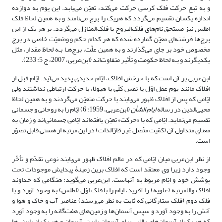
و به تبع حرکت فلک کرسی حرکت می‌کند، تعیّن می‌یابد. این یوم به دوازده
اندازه یکسان تقسیم می‌گردد که هریک را برج می‌نامند و به همین لحاظ فلک
اطلس نیز مستحق نام‌های فلک‌البروج یا فلک‌المنازل می‌گردد. بر هر یک از این
برج‌ها فرشته‌ای معیّن گمارده شده که هر کدام حکم و وضعیّت خاصی در برج
مخصوص خود بر جای می‌گذارند و به همین علّت، برج‌هـا بـه لحاظ مقدار، مثل
یکدیگرند و بـه لحاظ حکومت و تأثیر متفاوت‌اند (ابن‌عربی، 2007، ج 5: 233).
ابن‌عربی بر آن است که با چرخش افلاک، ایّام جدیدی پدید می‌آید. ایّام قبل از
افلاک مانند یوم عقل اوّل یا نفس کلّی یا هیولا، با حرکت ارتباطی نداشتند ولی
ایّامی که پس از افلاک ظهور می‌یابند با حرکت متعیّن می‌گردند و به همین لحاظ
محیی‌الدین در رساله
ایام الشأن
(ابن‌عربی، 1959: 6) ایّام را به روحانی و جسمانی
تقسیم می‌نماید. ایّامی که با «حرکت» تعیّن یافته‌اند ایّامی جسمانی‌اند و زمان به
معنای متداول آن (کمّیت متّصل غیر قارّ‌الذات) در این مرتبه از هستی قابل تصوّر
است.
از نظر ابن‌عربی میان ایّامی که در عالم افلاک ظهور می‌یابند نوعی تقدّم و تأخّر
وجود دارد زیرا وی معتقد است که افلاک برین زمینۀ پیدایش موجودات تحت
پوشش خود و ایّام مربوط به آنهاست. ابن‌عربی می‌گوید: هنگامی که خداوند
افلاک والامرتبه (عِلویه) را آفرید، ایام را با فلک اوّل (اطلس) به وجود آورد و با
فلک دوم (فلک ستارگانی که ثابت به نظر می‌رسند) عناصر آب و خاک و هوا و
آتش را به وجود آورد و سپس آسمان‌ها و زمین‌های هفت‌گانه را به وجود آورد
که هر یک از آسمان‌های بالایی برای آسمان پایین، آسمان و هر یک از پایینی‌ها