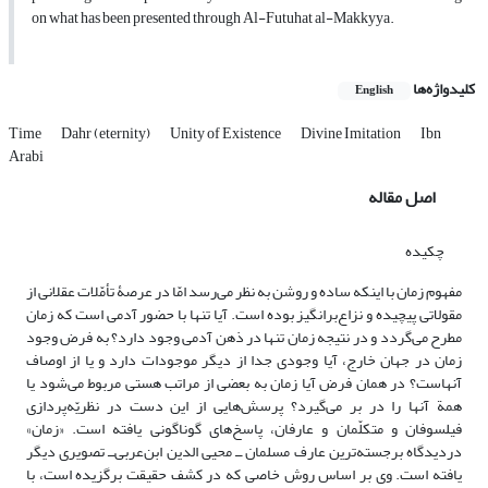
on what has been presented through Al-Futuhat al-Makkyya.
کلیدواژه‌ها
English
Time
Dahr (eternity)
Unity of Existence
Divine Imitation
Ibn
Arabi
اصل مقاله
چکیده
مفهوم زمان با اینکه ساده و روشن به نظر می‌رسد امّا در عرصۀ تأمّلات عقلانی از
مقولاتی پیچیده و نزاع‌برانگیز بوده است. آیا تنها با حضور آدمی است که زمان
مطرح می‌گردد و در نتیجه زمان تنها در ذهن آدمی وجود دارد؟ به فرض وجود
زمان در جهان خارج، آیا وجودی جدا از دیگر موجودات دارد و یا از اوصاف
آنهاست؟ در همان فرض آیا زمان به بعضی از مراتب هستی مربوط می‌شود یا
همة آنها را در بر می‌گیرد؟ پرسش‌هایی از این دست در نظریّه‌پردازی
فیلسوفان و متکلّمان و عارفان، پاسخ‌های گوناگونی یافته است. «زمان»
دردیدگاه برجسته‌ترین عارف مسلمان ــ محیی الدین ابن‌عربی‌ــ تصویری دیگر
یافته است. وی بر اساس روش خاصی که در کشف حقیقت برگزیده است، با