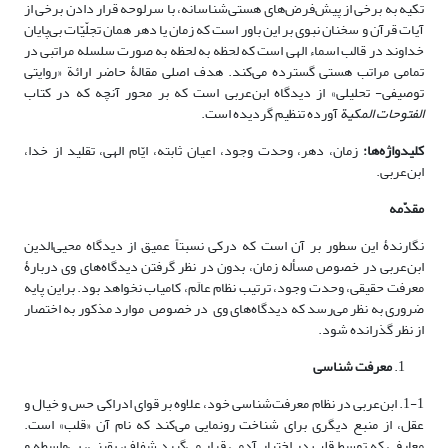
تکیه به برخی از پیش‌فرض‌های هستی‌شناسانه، با سرلوحه قرار دادن برخی از
آیات قرآن و سخنان نبوی بر این باور است که زمان یا دهر همان تجلّیّات بی‌پایان
خداوند در قالب اسماء الهی است که لحظه به لحظه به صورت سلسله مراتبی در
تمامی مراتب هستی گسترده‌ می‌کند. هدف اصلی مقالۀ حاضر ارائة «روایتی
توصیفی- تحلیلی» از دیدگاه ابن‌عربی است که بر محور آنچه که در کتاب
الفتوحات المکیة
آورده تنظیم گردیده است.
کلیدواژه‌ها:
زمان، دهر، وحدت وجود، اعیان ثابته، ایّام الهی، تقلید از خدا،
ابن‌عربی.
مقدّمه
نگارندۀ این سطور بر آن است که درکی نسبتاً عمیق از دیدگاه محیی‌الدین
ابن‌عربی در خصوص مسأله زمان، بدون در نظر گرفتن دیدگاه‌های وی دربارۀ
معرفت حقیقی، وحدت وجود، ترتیب نظام عالَم، کامیاب نخواهد بود. براین پایه
ضروری به نظر می‌رسد که دیدگاه‌های وی در خصوص موارد مذکور به اختصار
از نظر ‌گذرانده شود.
معرفت شناسی
1-1. ابن‌عربی در نظام معرفت‌شناسی خود، علاوه بر قوای ادراکی حس و خیال و
عقل، از منبع دیگری برای شناخت رونمایی می‌کند که نام آن «قلب» است.
معارفی که توسط قلب در اختیار آدمی قرار می‌گیرد شفاف، یقینی، بی‌واسطه و