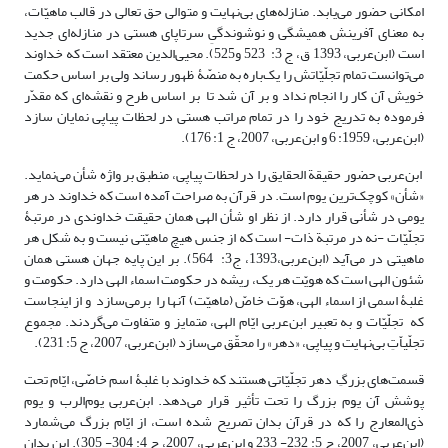
امکانی حضور می‌یابد. منازله‌های بی‌نهایت و متوالی حق تعالی در قالب ماهیّات،
به معنای آفرینش همیشگی و نوشوندگیِ سرتاپای هستی در منازله‌ای جدید
است (ابن‌عربی، 1393 ق، ج 3: 523 و525). محیی‌الدین معتقد است که خداوند
می‌توانست تمام تجلّیّاتش را یک‌باره به منصّۀ ظهور رساند ولی بر اساس حکمت
خویش آن کار را انجام نداد و بر آن شد تا بر اساس طرح و نقشه‌ای که مقدّر
فرموده به تدریج خود را در تمام مراتب هستی در لحظات پیاپی نمایان ‌سازد
(ابن‌عربی، 1959: 6 و ابن‌عربی، 2007، ج 1: 176).
ابن‌عربی حضور حقیقة الحقایق را در لحظات پیاپی، منطبق بر واژه شأن می‌نماید.
«شأن» کوچک‌ترین یوم است. در قرآن به صراحت آمده است که خداوند در هر
یومی در شأنی قرار دارد. از نظر او شأن الهی همان حقیقت خداوندی در مرتبۀ
تجلّیّات -نه در مرتبة ذات- است که از جنس هیچ ماهیّتی نیست و به شکل هر
ماهیتی در می‌آید (ابن‌عربی،1393، ج3: 564). بر این پایه جهان هستی همان
شئون الهی است که هویّت هر یک، ریشه در حکومت اسماء الهی دارد. حکومت و
غلبۀ اسمی از اسماء الهی، هوّت خاصّ (ماهیّت) آنها را برمی‌سازد و از اینجاست
که تجلّیّات و به تعبیر ابن‌عربی ایّام الهی، متمایز و متفاوت می‌گردند. مجموع
تجلّیاّتِ بی‌نهایت و پیاپی، «دهر» را محقّق می‌سازد (ابن‌عربی، 2007، ج 5: 231).
قسمت‌های بزرگِ دهر تجلّیّاتی هستند که خداوند با غلبۀ اسم خاصّی، ایّام تحت
پوشش آن یوم بزرگ را تحت تأثیر قرار می‌دهد. ابن‌عربی یوم‌الرب و یوم
ذی‌المعارج را که در قرآن بدان تصریح شده است، از ایّام بزرگ می‌شمارد
(ابن‌عربی، 2007، ج 5: 232- 233 و ابن‌عربی، 2007، ج 4: 304- 305). این بدان