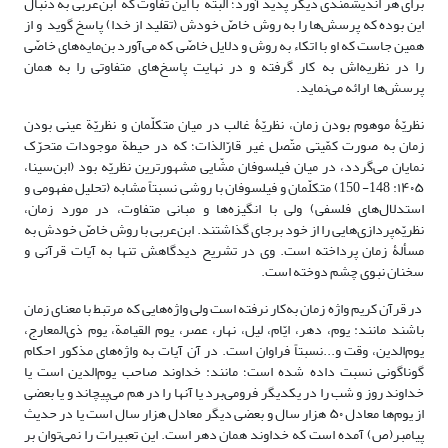
برای هر اندیشمندی دیگر پدید آورد؛ البته با این تفاوت که ابن‌عربی به دنبال
این بوده که پرسش‌ها را به روش خاصّ خودش (تقلید از خدا) پاسخ گوید و از
همین جاست که او با اتکاء به روش و دلایل خاصّی که می‌آورد بن‌مایه‌های خاصّی
را در نظریه‌اش به کار گرفته و در نهایت پاسخ‌های متفاوتی را به همان
پرسش‌ها ارائه می‌نماید.
نظریّۀ موهوم بودن زمان، نظریّۀ غالب در میان متکلّمان و نظریّة عینی بودن
زمان به صورت کمّیتی متّصل غیر قارّالذات؛ که در حیطة موجودات متحرّک
نمایان می‌گردد، در میان فیلسوفان مشّایی مشهورترین نظریّه بود (ابن‌سینا،
۱۴۰۵: 148- 150) متکلّمان و فیلسوفان با روشی نسبتاً مشابه (تحلیل مفهومی و
استدلال‌های فلسفی) ولی با انگیزه‌ها و مبانی متفاوت، در مورد زمان،
نظریّه‌پردازی‌هایی را از خود برجای گذاشتند. ابن‌عربی با روش خاصّ خودش به
مسألۀ زمان پرداخته است. وی در تشریح دیدگاهش تنها به آیات قرآنی و
سخنان نبوی چشم دوخته است.
در قرآن کریم واژه زمان به‌کار نرفته است ولی واژه‌هایی که مرتبط با معنای زمان
باشند مانند: یوم، دهر، ایّام، لیل، نهار، عصر، یوم القیامة، یوم ذی‌المعارج،
یوم‌الدین، وقت و...نسبتاً فراوان است. در آن آیات به واژه‌های مذکور احکام
گوناگونی نسبت داده شده است؛ مانند: خداوند صاحب یوم‌الدین است یا
خداوند روز و شب را در یکدیگر فرو‌می‌برد یا آنها را در هم می‌پیچاند و یا بعضی
از یوم‌ها معادل ۵۰ هزار سال و بعضی دیگر معادل هزار سال است یا در حدیث
پیامبر(ص) آمده است که خداوند همان دهر است. این تعبیرات را نمی‌توان بر