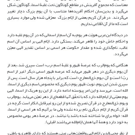
معناست که مجموع آفرینش در مقاطع گوناگون تحت غلبۀ اسماء گوناگون شکل
می‌گیرد و بدین‌سان احکام آفریده‌ها متناسب با آن یومِ بزرگ دچار تغییر
می‌گردند. در قرآن کریم بعضی از ایّام بزرگ معرّفی شده ولی موارد بسیاری
است که ما از آن اطّلاعی نداریم.
در دیدگاه ابن‌عربی هویّت هر یوم به آن اسم از اسمائی که در آن یوم غلبه دارد
و احکام خاصّ خود را ظاهر می‌کند، بستگی دارد. ایّام الهی بر اساس آن اسم
غالب، نام‌گذاری شده و مقدار حکومت هر اسمی بر اساس تقدیر الهی معیّن
می‌گردد.
هنگامی که یوم‌الرب که عرصۀ ظهور و غلبۀ اسم «رب» است سپری شد، بعد از
آن یوم دیگری در دهر ظهور می‌یابد که عرصه ظهور اسمی دیگر (غیر از اسم
ربّ) است و آن «یوم ذی‌المعارج» است که برابر با پنجاه هزار سال است. پس از
سپری شدن این یوم، نوبت ظهور یوم دیگری که مخصوص اسم دیگری از اسماء
الله است، می‌رسد و این امر پیوسته ادامه دارد. از این رو هریک از اسماء الهی
یوم معیّنی از ایام الله دارد که با تحقّق آنها قطعه‌ای از دهر تعیّن می‌یابد. یوم‌الرب
و یوم ذی‌المعارج در قرآن تصریح شده و از این رو غیرقابل انکار است گرچه در
قرآن کریم از ایّام دیگری نام برده نشده ولی ما برآنیم که هر اسمی از اسماء
الله؛ خواه برای ما شناخته شده باشد یا نباشد، در عرصۀ دهر یومی مخصوص
به خود دارد و همۀ آنها همان ایّام‌الله می‌باشند (قبلی).
از نظر محیی‌الدین ایّام الهی واقعیّت‌هایی عینی هستند که دارای ظاهری و باطنی،