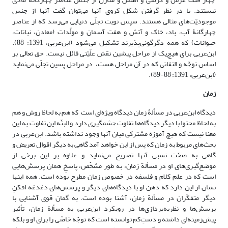
نیستند. با در نظر گرفتن شکل کروی آنها می‌توان گفت آنها از جنس
موجودیّت‌های مثالی هستند. سپس نوبت تجلّی دنیایی می‌رسد که از عناصر
چهارگانۀ آب، باد، خاک و آتش و هفت آسمان و مولَّدات (معادن، نباتات،
حیوانات) که همه دگرگونی‌پذیرند تشکیل می‌شود (ابن‌عربی، 1391: 88).
ابن‌عربی برای هیچ‌یک از مراحل پیشین نقش علّیّتی قائل نیست. حق تعالی بر
اساس توجّه و التفاتی که در آن مراحل هست، در مراحل پسین تجلّی می‌نماید
(ابن‌عربی، 1391: 88-89).
زمان
دیدگاه ابن‌عربی در مسألۀ زمان دیدگاه ویژه‌ای است که هم به لحاظ روش و هم
به لحاظ محتوا با دیگر دیدگاه‌ها تفاوت چشمگیری دارد و البتّه این تفاوت به این
معنا نیست که هیچ آموزة مشترکی میان آنها وجود نداشته باشد. ابن‌عربی در
بحث‌های مربوط به زمان که پس از این خواهد آمد گاهی به دیگر اقوال تعریض و
گاهی به صحّت نسبی آنها تصریح می‌نماید و علاوه بر این برخی از
موضع‌گیری‌های او در مسألة زمان، به طور مشخّص، پاسخِ همان پرسش‌هایی
است که در علم کلام و فلسفه در خصوص زمان مطرح بوده است. همه اینها
نشان از این دارد که ذهن او با دیدگاه‌های دیگر و پرسش‌های دغدغه افکنِ
دیگر متفکّران در مسألة زمان، آشنا بوده است. به گمان قوی آشنایی با
پرسش‌ها و نظریه‌پردازی‌ها در رویکرد ابن‌عربی به مسألة زمان، تأثیر
پیش‌زمینه‌ای داشته و دستِ‌کم توانسته است که توجّه خاصّی را برای او و بلکه