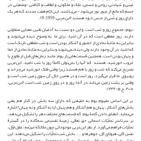
غیبی و شهادتی، روحی و جسمی، ملک و ملکوتی، و لطافت و کثافتی -وضعیّتی در
جسم که مانع از عبور نور می‌شود - می‌بـاشند. ایـن ایّام هفت عددند کـه هر یک
دارای روز و شبی از جنس خـود هستند (ابن‌عربی، 1959: 9).
«یوم» مجموع روز و شب است و این دو نسبت به آدمیان طنین معنایی متفاوتی
دارند. روز مقطعی است که در آن اشیاء برای ما به وضوح دیده می‌شوند و
بنابراین به مثابۀ نمادی از حضور و آشکار بودن است و شب مقطعی تاریک است
که اشیاء در آن وجود دارند ولی دیده نمی‌شوند و بنابراین به مثابۀ نمادی از خفا
و پنهان بودن است. همچنین قسمت‌هایی از یوم؛ مانند زمان‌های قبل از طلوع یا
غروب خورشید، هستند که آنها را نمی‌توان کاملاً روز یا شب نامید. ابن‌عربی
تصریح می‌کند که شب و روز با هم هستند زیرا وقتی فلک خورشید می‌چرخد و
روبروی ما قرار می‌گیرد، روز است و در همین حال آن سوی زمین شب است و
وقتی بر پشت زمین می‌تابد در آنجا روز و در روی زمین شب است (ابن‌عربی،
۲۰۰۷، ج ۵: ۲۳۲).
بر این اساس مفهوم یوم به حقیقتی که دارای سه بخشِ در کنار هم یعنی
بخش‌های آشکار، پنهان و هم آشکار و هم پنهان (یا نه آشکار و نه پنهان) اشاره
می‌نماید. انطباق دادن کلمۀ یوم؛ که قسمت‌های مختلف دهر را تشکیل می‌دهد،
بر سرتاسر تجلّیّات اسمائیِ حق تعالی، زمینۀ تقسیمی سه‌گانه را در گسترۀ
تجلّیّات فراهم می‌آورد. از نظر ابن‌عربی موجوداتی چون ملائکة مهیَّمه، عقل اوّل،
نفس کلی، هیولای کل، جوهرها و..... بخشِ شب تجلّیّات را تشکیل می‌دهند. این
بخش، جهان غیب و باطن به حساب می‌آید و موجوداتی چون اجرام آسمانی،