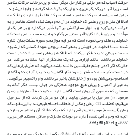
حرکت آسیاب که هر جزئی در کنار جزء دیگر است، و این برخلاف حرکات عناصر
است زیرا آنها در یکدیگر می‌روند و از یکدیگر فاصله گرفته و جابجا می‌شوند.
بر این اساس اسباب حرکت عناصر با اسباب حرکت فلک فرق دارد زیرا فلک به
لحاظ آن عقل و روح و علمی که خداوند در آن به ودیعت نهاده است، عناصر را به
حرکت درمی‌آورد و با انوار ستارگانش بر آنها تأثیر می‌گذارد و بر هر یک از
مولَّدات و جن و فرشتگان تأثیر معیّنی می‌گذارد و این به سبب علمی است که
خداوند به فلک وحی نموده است که در آیة دوازدهم سورۀ فصّلت بدان اشاره
شده است (خداوند امر خویش را به هر آسمانی وحی نمود). کسانی که از شهود
حقیقت بهره‌ای ندارند فکر می‌کنند که افلاک ابزارهایی تسخیر شده در دست
خداوند می‌باشند؛ مانند ابزارهایی که یک صنعتگر از آنها استفاده می‌کند؛ در
حالی که اگر آدمی چشم حقیقت‌بین داشته باشد می‌گوید که حتّی ابزارهایی که
در دست نجّار هستند بیشتر از خود نجّار آگاهی دارند؛ زیرا آنها زنده و آگاه از
اهداف وجودی‌شان بوده و از خالق‌شان باخبر می‌باشند و او را تسبیح می‌گویند.
به غیر از آدمیان و پریان هیچ موجود متحرّکی در جهان نیست مگر آنکه به
مقصدی که به سوی آن روان است آگاهی دارد. خداوند به آسمان‌ها و زمین
فرمود: «از سر میل یا بی‌میلی بیایید و آن دو عرض کردند که از سر میل
می‌آئیم» (فصّلت، 11). زمان و مکان از ملحقات اجسام طبیعی‌اند؛ با این تفاوت که
زمان [فی نفسه] موجودیّتی توهّمی دارد که حرکت افلاک آن را ظاهر می‌سازد و
آنچه که وجود [فی نفسه] دارد موجودات متحرّک و ساکن هستند (ابن‌عربی،
2007، ج 4: 97 و 98 و 99).
ابن‌عربی بر این باور است که حرکات افلاک یکسان و به یک سرعت نیست و