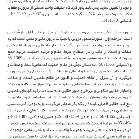
چیزی غیر از وجود، واقعیّتی ندارد تا بتواند به منزلۀ ساختار و قالبی، میزان
وجود را تعیین نماید پس باید باور کرد که حقیقتِ واحدِ هستی از درون و فقط با
اتکاء به خود، سرچشمة کثرت گردیده است. (ابن‌عربی، 2007، ج 7 : 11-10 و
کاشانی، 1370: 14).
صورت‌مند‌ شدنِ حقیقتِ بی‌صورت خداوند در طیّ مراحلی قابل بازشناسی
است. مرحلۀ اوّل، صورت‌مندی درونی یا تجلّیّات درون ذاتی و علمی است که به
دو مرتبۀ احدیّت و واحدیّت تقسیم می‌گردد. اعتبار ذات الهی بدون لحاظ جدایی
صفات و اسماء از ذات را در اصطلاح عرفا، مقام و مرتبة احدیّت، مرتبة جمع
وجود، احدیّت جامعه، مقام جمع و حقیقة الحقائق نیز می‌گویند (جامی، 1369: 35
و آشتیانی، 1365: 56). به دنبال تجلّی در مقام احدیّت که تمامی اسماء و صفات و
کمالات ذاتی به صورتی یک‌جا و اجمالی ملاحظه می‌گردید، تجلّی دومی صورت
می‌گیرد و آن تنزّل از مقام احدیّت و ظهور در مقام تفصیل اسماء و صفات
می‌باشد. حق تعالی در این مقام تمامی حقایق هستی را اعم از صور کلّیه و جزئیّه
و اعمّ از حقایق ملکوتی و برزخی و صور حقایق عالم شهادت را به گونه‌ای تفصیلی
شهود می‌نماید و این همان مرتبۀ واحدیّت است. در این مقام اسماء و صفات و به
تبعِ آنها حقایق (اعیان ثابته) از یکدیگر متمایز می‌گردند و به نوعی، کثرت نسبی
و اعتباری رخ می‌نماید که این کثرت ریشه و اساس کثرت‌های خارجی است
(آشتیانی، 1365: 56-57 و جامی‌، 1369: 38-39 و حسن‌زاده آملی، 1387: 408 و
494 و 495). مرتبۀ احدیّت که باطن و بنیان مرتبۀ واحدیّت است به فیض اقدس،
در مرتبۀ واحدیّت تجلّی می‌یابد و مرتبۀ واحدیّت، بنیاد و باطن تمامی موجودات
در مراتب بعدی تجلّیات می‌باشد. در این مرحله حق تعالی با فیض مقدّس در