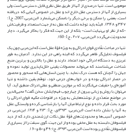
موهوبی است. تنها درصدی از آنها از طریق عقل نظری قابل دسترسی است ولی
بسیاری از آنها از دسترس عقل خارج اند و عقل در خصوص آنهایی که دریافته
است، بعضی را ممکن و برخی دیگر را ناممکن می‌شمارد (ابن‌عربی،2007، ج1:
۳۴۷ و ۳۴۸). البتّه باید توجّه داشت که عقل نه از جهت استعداد و ظرفیت‌اش
-که از نظر او بی‌نهایت است- بلکه از این جهت که فکر را به‌کار می‌گیرد، دچار
محدودیّت می‌گردد (ابن‌عربی، ۲۰۰۷ ، ج1: 60).
تنها در مباحث نقّادی قوای ادراکی و به ویژه قوّۀ عقل است که ابن‌عربی چون یک
فیلسوف تحلیل‌گر ظاهر می‌گردد که البته راهی جز این ندارد. آدمیان به طور
غریزی به دستگاه ادراکی خود اعتماد دارند و عقل را بالاترین و برترین منبع
شناخت می‌شناسند که می‌تواند محصولات یقینی خلل‌ناپذیری تولید نموده و
جهان را آنچنان که هست درک نماید. با چنین انسان‌هایی که مسحور و محصور
در حصار ادراکی بوده و در خواب‌های جزمی خود، توهّم یقین داشته و تنها
آموزه‌ای را حقیقت می‌انگارند که بر موازین منطقی و عقلیِ ادراک منطبق آید، آیا
می‌توان با روش و زبانی بیرون از چهارچوب فهم ایشان سخن گفت؟ محیی‌الدین
در مواضع متعدّدی از نوشته‌هایش به ویژه در
فتوحات مکیه
قوای ادراکی را
مورد بحث قرار داده و نوع ارتباط میان آنها را بازشناسی کرده و وابستگی عقل
به آنها را نشان داده است (ابن‌عربی، ۱۳۹۳ق، ج1: ۲۱۳ و ۲۱۴). ابن‌عربی در
خصوص آسیب‌ها و محدودیّت‌های قوّۀ عقل نکات ارزشمندی دارد که از دید
فیلسوفان دلبسته به عقل مخفی بوده و از این جهت، گوی سبقت را از بسیاری از
فیلسوفان نقّادی ربوده است (ابن‌عربی،۱۳۹۳، ج۱: ۴۹ و ۵۰ و ۶۰ ).