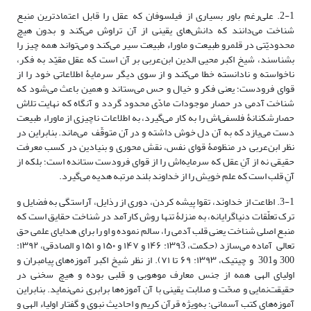
2-1. علی‌رغم باور بسیاری از فیلسوفان که عقل را قابل اعتمادترین منبع
شناخت می‌دانند که دانش‌های یقینی از آن تراوش می‌کند و بدون هیچ
محدودیّتی در قلمرو طبیعت و ماوراء طبیعت سیر می‌کند و می‌تواند همه چیز را
بشناسند، شیخ اکبر محیی الدین ابن‌عربی بر آن است که عقل مقیّد به فکر،
ناخواسته و نادانسته خطا می‌کند و از سوی دیگر سرمایۀ اطلاعاتی خود را از
قوای فرودست؛ یعنی فکر و خیال و حس می‌ستاند و همین باعث می‌شود که
شناخت آدمی‌ در حصار موجودات مادّی محدود گردد و آنگاه که نهایت تلاش
حصارشکنانۀ فلسفی‌اش را به کار می‌گیرد، به اطلاعات ناچیزی از ماوراء طبیعت
دست می‌یازد که به آن دل خوش داشته و در آن متوقّف می‌ماند. بنابراین در
نظر ابن‌عربی در منظومۀ قوای نفس، نقش محوری و بنیادین در کسب معرفت
حقیقی نه از آنِ عقل که سرمایه‌اش را از قوای فرودست ستانده است؛ بلکه از
آنِ قلب است که علم خویش را از خداوند بلند مرتبه هدیه می‌گیرد.
3-1. اطاعت از خداوند، تقوا پیشه کردن، دوری از رذایل، آراستگی به فضایل و
ترک تعلّقات دنیاگرایانه، به منزلۀ تنها روش کارآمد در شناخت حقایق است که
منبع اصلی شناخت یعنی قلب آدمی را، سالم نموده و او را برای هدایای علمی حق
تعالی آماده می‌سازد (حکمت، ۱۳۹3: ۱۴۶ و ۱۴۷ و ۱۵۰ و ۱۵۱ و الصادقی، ۱۳۹۲:
300 و301 و چیتیک، ۱۳۹۳: ۶۹ تا ۷۱). از نظر شیخ اکبر آموزه‌های پیامبران و
اولیای الهی همه از جنس معارف موهوبی و قلبی بوده و هیچ سخنی در
حقیقت‌نمایی و صحّت و صلابت یقینی با آن آموزه‌ها برابری نمی‌نماید. بنابراین
آموزه‌های کتب آسمانی؛ به‌ویژه قرآن کریم و احادیث نبوی و گفتار اولیاء الهی و