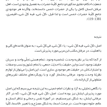
جمعیّت احکام حقایق مذکوره و جامع کلّیة حضرات به تفصیل وجودی است، اهل
عرفان انسان کامل را یکی از حضرات خمس دانسته‌اند، واگرنه هر موجودی
جامع کلّیة حضرات خمس است و لذا قیل «کلّ شیء فیه کلّ شیء»(قیصری،
1381: 119).
نتیجه
اصل «کلّ شیء فیه کلّ شیء» یا « کلّ شیء فی کلّ شیء» به عنوان قاعده‌ای کلی و
با اهمّیت، در عرفان مکتب ابن‌عربی مورد پذیرش است.
از آنجا که بنا بر نظریه وحدت شخصیه وجود، تمام هستی تجلّی واحد و سریان
حقیقت وجود است و این حقیقت با احدیّت جمعی، با تمام شئون و نسب و صفات
و اعتبارات‌اش در حقیقت هر موجودی ساری است، این اصل را می‌توان از لوازم
نظریّة وحدت وجود عرفانی به‌شمار آورد و با رویکردهای مختلف تقریرهای
متفاوتی از آن ارائه داد.
با نگاهی تحلیلی به آراء و نظرات امام خمینی به این نتیجه می‌رسیم که این اصل
مورد پذیرش ایشان نیز بوده است. اصل «کلّ شیء فیه کلّ شیء» که در آثار
عرفانی ایشان، به شکل غیرمستقیم، در آموزة نَفَس رحمانی و تناظر انسان و
عالم، جلوه نموده است، در مبحث اسماء به شکل مصرّح و با تعبیر «الاسماء کلّها