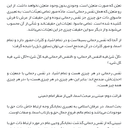
تعیّن که صورت متعیّن است، وجودی بدون وجود متعیّن نخواهد داشت. از این
رو متعیّن که همان نَفَس رحمانی است، مادّه صور تمامی تعینّات است؛ به تعبیری
ماسوای ذات حق چیزی جز نَفَس رحمانی نبوده و این حقیقت از عرش تا فرش
کشیده شده است. تمامی ماسوا، تعیّنات این حقیقت‌اند و شأنی از آن محسوب
می‌شوند و از دیگر سو این حقیقت چیزی جز این تعیّنات نمی‌باشد.
از آنجا که نَفَس رحمانی بسیط است و در تمام اشیاء و کثرات حضور دارد و تمام
اسماء و صور کثرات در آن مندمج است، می توان تساوی ذیل را نتیجه گرفت:
«کلّ شئ فیه النفس الرحمانی» و «النفس الرحمانی فیه کلّ شئ»=(کل شیء فیه
کل شیء)
نَفَس رحمانی در هر چیزی هست و تمام اشیاء در نَفَس رحمانی با جمعیّت و
احدیّت‌ا‌ش، مندمج اند؛ بنابر این «هر چیزی در هر چیزی هست» یا «در هر چیزی
همه چیز هست».
قرائت دوم؛ مبتنی بر مبحث اسماء الهی از منظر امام خمینی
بحث اسماء در عرفان اسلامی به تعبیری نمایانگر وجه ارتباط خاصّ ذات حق با
موجودات می‌باشد و تمام عالم، فروغ جمال حق و بازتاب اسماء و صفات اوست.
تبیینی که از نَفَس رحمانی گذشت نمایانگر وجهی عام در مورد ارتباط ذات حق با