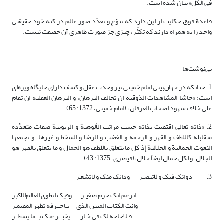
فی الکل» بیان شده است.
قاعدة فوق حکایت از این دارد که تنوّع و تعدّد صور عالم در کنه خود حقیقتی
واحد را به همراه دارند که تکثّر، چیزی جز صورت ظاهری آن حقیقت نیست.
پی‌نوشت‌ها
1. چنانکه در جهان‌بینی امام خمینی نیز وحدت عقل و کشف دارای جایگاه ویژه‌ای
است: «حاشا المشاهدات الذوقیه اَن تخالف البرهان، و البرهان العقلیه اَن تقام
علی خلاف شهود اصحاب العرفان» (امام خمینی، 1372: 65).
2. «ذاته تعالى اقتضت بذاته حسب مراتب الألوهیة و الربوبیة صفات متعدِّدة
متقابلة کاللطف و القهر و الرحمة و الغضب و الرضا و السخط و غیرها، و تجمعها
النعوت الجمالیة و الجلالیة إذ کل ما یتعلق باللطف هو الجمال و ما یتعلق بالقهر هو
الجلال. و لکل جمال ایضاً جلال‏»(قیصری، 1375: 43).
3. دوائک فیک و لاتبصـر ودائک منک و لاتشعـر
اتزعم انک جرم صغیـر وفیک انطوی العالم‌الاکبر
وانت الکتاب المبین الذی بـاحــرفه تظهر المضمـر
فـلاحاجه لک فی خـار یخبــر عنک بــما یسطــر