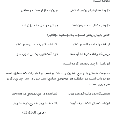
نموده است:
دل یک قطره را چون بر شکافی
برون آید از او صد بحر صافی
دل هر حبّه‌ای صد خرمن آمد
جهانی در دل یک ارزن آمد
جامی با بیان رباعی منسوب به ابوسعید ابوالخیر:
ای آینه را داده جلا صورت تو
یک آینه، کس ندید بی صورت تو
نی نی که ز لطف در همه آینه ها
خود آمده‌ای پدید، نی صورت تو
این اصل را چنین تصویر کرده است:
«حقیقت هستی با جمیع شئون و صفات و نسب و اعتبارات که حقایق همه
موجودات است در حقیقت هر موجودی ساری است پس در «هر چیزی ناگزیر
هر چیزی است».
هستی که بود ذات خداوند عزیز
اشیا همه‌ در وی‌اند و وی در همه‌چیز
این است بیان آنکه عارف گوید
باشد همه چیز مندرج در همه چیز
(جامی، 1360: 33)