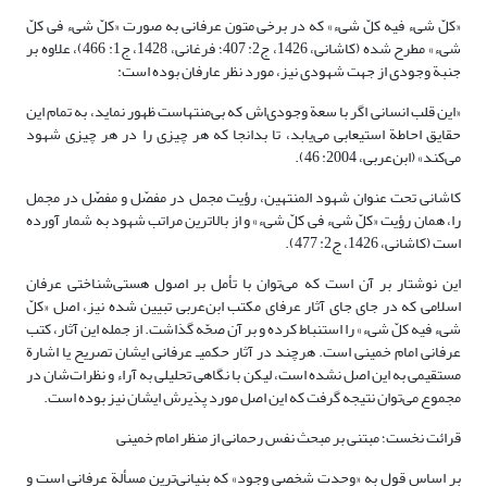
«کلّ شیء فیه کلّ شیء» که در برخی متون عرفانی به صورت «کلّ شیء فی کلّ
شیء» مطرح شده (کاشانی، 1426، ج2: 407؛ فرغانی، 1428، ج1: 466)، علاوه بر
جنبة وجودی از جهت شهودی نیز، مورد نظر عارفان بوده است:
«این قلب انسانی اگر با سعة وجودی‌اش که بی‌منتهاست ظهور نماید، به تمام این
حقایق احاطة استیعابی می‌یابد، تا بدانجا که هر چیزی را در هر چیزی شهود
می‌کند» (ابن‌عربی، 2004: 46).
کاشانی تحت عنوان شهود المنتهین، رؤیت مجمل در مفصّل و مفصّل در مجمل
را، همان رؤیت «کلّ شیء فی کلّ شیء» و از بالاترین مراتب شهود به شمار آورده
است (کاشانی، 1426، ج2: 477).
این نوشتار بر آن است که می‌توان با تأمل بر اصول هستی‌شناختی عرفان
اسلامی که در جای جای آثار عرفای مکتب ابن‌عربی تبیین شده نیز، اصل «کلّ
شیء فیه کلّ شیء» را استنباط کرده و بر آن صحّه گذاشت. از جمله این آثار، کتب
عرفانی امام خمینی است. هرچند در آثار حکمیـ عرفانی ایشان تصریح یا اشارة
مستقیمی به این اصل نشده است، لیکن با نگاهی تحلیلی به آراء و نظرات‌شان در
مجموع می‌توان نتیجه گرفت که این اصل مورد پذیرش ایشان نیز بوده است.
قرائت نخست؛ مبتنی بر مبحث نفس رحمانی از منظر امام خمینی
بر اساس قول به «وحدت شخصی وجود» که بنیانی‌ترین مسألة عرفانی است و