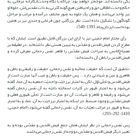
یکی دانسته اند، موجّه‌تر خواهد بود؛ چراکه با نگاه وحدت‌انگارانه عرفانی، به
حکم وحدت اطلاقی حق و راه نیافتن هیچ‌گونه کثرتی به ذات مقدس‌اش، جلوة او
نیز واحد می‌باشد و همان یک جلوه به صور مختلف درآمده و مراتب و مراحل
گوناگون را تشکیل داده است. نظر بزرگانی چون فرغانی و جندی نیز بر همین
بوده است(یزدان‌پناه، 1393: 540).
رأی مختار امام خمینی نیز با آرای این بزرگان قابل تطبیق است. ایشان که با
مطرح کردن فیض اقدس و مقدّس به تبیین هستی نظر داشته‌اند، در
تعلیقه بر
مصباح‌الانس
به صراحت فیض مقدّس را ظاهر نَفَس رحمانی معرفی کرده و
فیض اقدس را باطن آن دانسته اند:
«تحقیق آن است که حقیقت عمائیه و نَفَس رحمانی، حقیقت و رقیقتی و باطن و
ظاهری و عین و شهادتی دارد... پس حقیقت و باطن و غیب آنها عبارت است از
فیض اقدس و تجلّی اوّل، لکن به اعتبار برزخیّت و احدیّت جمعیه به آن عماء گفته
می‌شود و به اعتبار ظهور در کثرات اسمائیّه ذاتیّه به آن نَفَس رحمان گفته
می‌شود و رقیقه و ظاهر و شهادت آن دو عبارت است از تجلّی ظهوری فعلی و
فیض مقدّس و وجود منبسط، جز اینکه به اعتبار برزخیّت به آن، عماء و به اعتبار
بسط و ظهور در مراتب تعیّنات به آن، نَفَس رحمانی گفته می‌شود»(امام خمینی،
1410: 292-293).
پس نَفَس رحمانی در نظر ایشان همان جمع فیض اقدس و مقدّس بوده و به
تعبیر دیگر فیض اقدس و مقدّس دو وجه از نَفَس رحمانی می‌باشند.