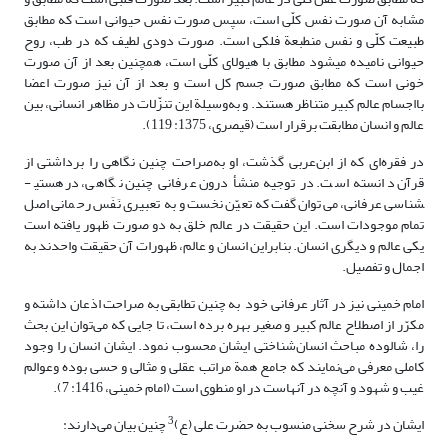
مشابه آن صورت نفس کلّی است، سپس صورت نفس حیوانی است که مطابق
طبیعت کلّی و نفس منطبعة فلکی است. صورت دودی لطیف که در طب، روح
حیوانی نامیده می­شود مطابق با هیولای کلّی است، همچنین بعد از آن صورت
خونی است که مطابق صورت جسم کل است و بعد از آن نیز صورت اعضا
بااجسام عالم کبیر متناظر هستند. و به‌وسیلة این تنزّلات در مظاهر انسانی، بین
عالم و انسان مطابقت برقرار است (قیصری، 1375: 119).
در فقره‌ای که از ابن‌عربی گذشت، او به‌صراحت چنین نگاهی را برداشتی از
قرآن دانسته است. در توجیه منشأ درون عرفانی چنین نگاهی، در هستی­
شناسی عرفانی، می‌توان گفت که تعیّن نخست و به تعبیری نَفَس رحمانی اصل
تمام موجودات است. این حقیقت در عالم خلق به دو صورت ظهور یافته است
یکی عالم و دیگری انسان. بنابراین انسان و عالم، ظهورات آن حقیقت واحدند به
اجمال و تفصیل.
امام خمینی نیز در آثار عرفانی خود به چنین تطابقی به صراحت اذعان داشته و
مکرّر از اصطلاح عالم کبیر و صغیر بهره برده است، تا جایی که می‌توان این بحث
را، شالوده مباحث انسان‌شناختی ایشان محسوب نمود. ایشان انسان را وجود
کاملی معرفی می‌نمایند که جامع همة مراتب عقلی و مثالی و حسی بوده وعوالم
غیب و شهود و آنچه در آنهاست در او منطوی است (امام خمینی، 1416: 7).
3
ایشان در شرح سخنی منسوب به حضرت علی (ع)
چنین بیان می‌دارند: