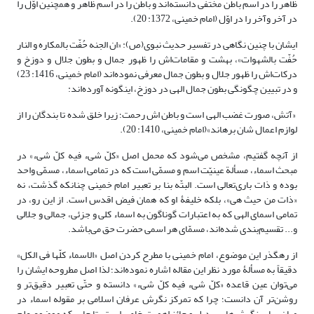
ظاهر را در اسم باطن مختفی دانسته‌اند و باطن را در اسم ظاهر و همچنین اوّل را
در آخر وآخر را در اوّل (امام خمینی، 1372: 20).
ایشان با چنین نگاهی در تفسیر حدیث نبوی(ص): «ان الجنه حُفّت بالمکاره و النار
حُفّت بالشهوات»، بهشت و مقامات‌اش را ظهور جمال و بطون جلال و دوزخ و
درکات‌اش را ظهور جلال و بطون جمال معرفی نموده‌اند (امام خمینی، 1416: 23)
و در تبیین چگونگی بطون جمال الهی در دوزخ، اینگونه آورده‌اند:
«آتش، صورت غضب الهی است و باطن‌ اش رحمت؛ زیرا خلق شده تا بندگان را از
لوازم اعمال شان برهاند»(امام خمینی، 1410: 20).
از آنچه گفتیم، مشخص می‌شود که محمل اصل «کلّ شیء فیه کلّ شیء» در
مبحث اسماء، مسألة عینیّت اسم و مسمّی است که در تمامی اسماء، مسمّی واحد
بوده و ذات باری‌تعالی است. البتّه بنا بر تعبیر امام خمینی چنانکه گذشت، نه
«ذات من حیث هی»، بلکه خلیفۀ او که همان فیض اقدس است. از این رو، در
تمامی اسمای الهی که به اعتبارات گوناگون به اسماء کلی و جزئی، جمالی و جلالی
و... تقسیم‌بندی شده‌اند، مسمّای هر اسمی حضرت حق می‌باشد.
از رهگذر این موضوع، امام خمینی با مطرح کردن اصل «الاسماء کلّها فی الکل»
دقیقاً به مسألۀ مورد نظر این مقاله اشاره نموده‌اند؛ لذا اصل مطروحه ایشان را
می‌توان عین قاعده «کلّ شیء فیه کلّ شیء» دانسته و حتّی تعبیر دقیق‌تر و
روشن‌تر آن دانست؛ چرا که تمرکز نگرش عرفان اسلامی بر مقوله اسماء در
میان سایر نگرش‌ها بی بدیل و حائز اهمیت خاص است، تا جایی که موضوع علم