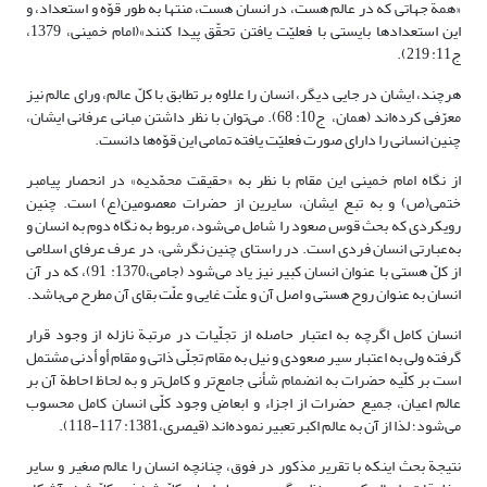
«همة جهاتی که در عالم هست، در انسان هست، منتها به طور قوّه و استعداد، و
این استعدادها بایستی با فعلیّت یافتن تحقّق پیدا کنند»(امام خمینی، 1379،
ج11: 219).
هرچند، ایشان در جایی دیگر، انسان را علاوه بر تطابق با کلّ عالم، ورای عالم نیز
معرّفی کرده‌اند (همان، ج10: 68). می‌توان با نظر داشتن مبانی عرفانی ایشان،
چنین انسانی را دارای صورت فعلیّت یافته تمامی این قوّه‌ها دانست.
از نگاه امام خمینی این مقام با نظر به «حقیقت محمّدیه» در انحصار پیامبر
ختمی(ص) و به تبع ایشان، سایرین از حضرات معصومین(ع) است. چنین
رویکردی که بحث قوس صعود را شامل می‌شود، مربوط به نگاه دوم به انسان و
به‌عبارتی انسان فردی است. در راستای چنین نگرشی، در عرف عرفای اسلامی
از کلّ هستی با عنوان انسان کبیر نیز یاد می‌شود (جامی،1370: 91)، که در آن
انسان به عنوان روح هستی و اصل آن و علّت غایی و علّت بقای آن مطرح می‌باشد.
انسان کامل اگرچه به اعتبار حاصله از تجلّیات در مرتبة نازله از وجود قرار
گرفته ولی به اعتبار سیر صعودی و نیل به مقام تجلّی ذاتی و مقام أو أدنی مشتمل
است بر کلّیه حضرات به انضمام شأنی جامع‌تر و کامل‌تر و به لحاظ احاطة آن بر
عالم اعیان، جمیع حضرات از اجزاء و ابعاضِ وجود کلّی انسان کامل محسوب
می‌شود؛ لذا از آن به عالم اکبر تعبیر نموده‌اند (قیصری،1381: 117-118).
نتیجة بحث اینکه با تقریر مذکور در فوق، چنانچه انسان را عالم صغیر و سایر