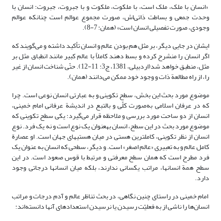
«انسان با ملک، ملک است، با ملکوت، ملکوت و با جبروت، جبروت؛ انسان با
وحدت جمعی و بساطت ذاتی‌اش، صورت مجموع عوالم است چنانکه عوالم
وجودی، صورت تفصیلی انسان است» (همان: 7-8).
ایشان در جایی دیگر، بر مثل هم بودن عالم و انسان تأکید داشته و می‌گویند که
اگر انسان را منشرح کرده و بسط دهند کاملاً با عالم کبیر مانند انطباق مثل بر
مثل، منطبق خواهد شد(اردبیلی، 1381، ج3: 11-12). حتّی شناخت انسان از غیر
را، از راه مطالعة ذات و وجود خود ممکن می‌دانند (همان).
موضوع مورد بحث این بخش، سطح تکوینی و به عبارتی انسان نوعی است. چرا
که در عرفان اسلامی به‌صورت کلّی و بالتبع در اندیشة عرفانی امام خمینی،
انسان از دو ساحت مورد بررسی و ملاحظه قرار می‌گیرد؛ یکی سطح تکوینی که
موضوع مورد بحث در این سطح، انسان به­عنوان یک نوع است و نه یک فرد. نوع
انسان از نظر تکوینی، کامل­ترین هستی در میان هستی­های جهان است. او عصارة
کامل عالم و به تعبیری «عالم اصغر» است. و دیگر، سطحی که انسان به عنوان یک
فرد مطرح است که همان سطح معرفتی و مرتبط با قوس صعود است. در این
سطح همة انسان­ها، مراتب یکسانی ندارند، بلکه میان انسان­ها درجاتی وجود
دارد.
امام خمینی در راستای چنین نگاهی، در بحث تناظر عالم و آدم درجات و مراتب
انسان‌ها را ناشی از به فعلیّت رسیدن یا نرسیدن استعدادهای آنها دانسته‌اند: