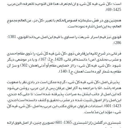
است: «کلّ شیء فیه کلّ شیء و ان لم تعرف هذا فان التوحید لاتعرفه»(ابن‌عربی،
1425: 69).
همچنین وی در فصّ سلیمانیّه
فصوص‌الحکم
با تعبیر «کلّ جزء من العالم مجموع
العالم» به این اصل اشاره نموده است.
قونوی نیز فهم اسرار شریعت را مساوی با فهم این اصل می‌داند(قونوی، 1381:
286).
فرغانی در
شرح تائیه ابن‌فارض
ذوق «کلّ شئ فیه کلّ شئ» را ذوق مقام احمدی
و مشرب محمّدی (ص) دانسته(فرغانی، 1428، ج2: 167)، و یا در موضعی دیگر
شهود «کلّ شیء فیه کلّ شیء» را از خصایص مقام أو أدنی(همان: 302) و سرّ آن
مقام به شمار آورده است (همان، ج1: 140).
پذیرش اصل «کلّ شیء فیه کلّ شیء» گرچه ممکن است در بادی نظر با صعوبت
همراه باشد، امّا با مراجعه به آثار اهل عرفان پس از ابن عربی، روشن می‌شود
که این اصل از جانب ایشان به صراحت پذیرفته شده است؛ تا جایی که جندی،
این اصل را از اصول تثبیت شده در مشرب تحقیق و کشف دانسته است(جندی،
1423: 601). استنادات فراوان عرفای مکتب ابن عربی به اصل «کلّ شیء فیه کلّ
شیء» مؤیّد این مدّعاست.
شبستری در
گلشن راز
(شبستری، 1365: 601) تصویری چنین، از اصل فوق ارائه