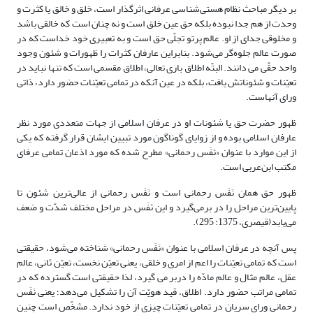
بر دیگر مباحث نظام هستی‌شناسی عرفانی اثرگذار است، خلق و خالق یا کثرت و
وحدت از هم جدا نبوده بلکه حق عین خلق است و نه چنان است که خالقی باشد
و مخلوقی جدای از او. عالم پرتو تجلّی حق است و به تعبیری خود خداست که در
صورت عالم جلوه‌گر می‌شود. بنابراین عارفان کثرات را ظهورات و شئون وجود
واحد حقّی می دانند. البتّه اطلاق باری تعالی، اطلاق مقسمی است که تنها نباید در
تعیّنات و شئوناتش یافت، بلکه در عین آنکه در تمامی تعیّنات حضور دارد، ذاتی
ورای آنهاست.
ظهور حضرت حق یا شئونات او در عرفان اسلامی از جهات متعددی مورد نظر
عارفان اسلامی بوده و از زوایای گوناگون مورد تبیین ایشان قرار گرفته که یکی
از این موارد با عنوان «نَفَس رحمانی» مطرح شده که مورد اذعان تمامی عرفای
مکتب ابن‌عربی است.
ظهور حق همان نَفَس رحمانی است و نَفَس رحمانی از عالی‌ترین شئون تا
پایین‌ترین مراحل را در برمی‌گیرد و این نَفَس در مراحل مختلف شدّت و ضعف
می‌یابد(قیصری، 1375: 295).
پس آنچه در عرفان اسلامی با عنوان «نَفَس رحمانی» شناخته می‌شود، حقیقتی
است که تمامی تعیّنات را اعم از امری و خلقی، یعنی تعیّن نخست، تعیّن ثانی، عالم
عقل، عالم مثال و عالم مادّه را دربر می گیرد، لذا حقیقتی است گسترده که در
تمامی مراتب حضور دارد. اطلاق، قید هویّت آن را تشکیل می‌دهد؛ یعنی نَفَس
رحمانی ورای سریان در تمامی تعیّنات چیزی از خود ندارد. مشخّص است چنین