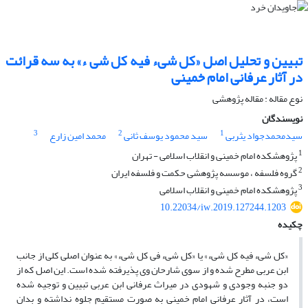
تبیین و تحلیل اصل «کل شیء فیه کل شی ء» به سه قرائت
در آثار عرفانی امام خمینی
نوع مقاله : مقاله پژوهشی
نویسندگان
3
2
1
سیدمحمدجواد یثربی
سید محمود یوسف ثانی
محمد امین زارع
1
پژوهشکده امام خمینی و انقلاب اسلامی - تهران
2
گروه فلسفه ، موسسه پژوهشی حکمت و فلسفه ایران
3
پژوهشکده امام خمینی و انقلاب اسلامی
10.22034/iw.2019.127244.1203
چکیده
«کل شیء فیه کل شیء» یا «کل شیء فی کل شیء» به عنوان اصلی کلی از جانب
ابن عربی مطرح شده و از سوی شارحان وی پذیرفته شده است. این اصل که از
دو جنبه وجودی و شهودی در میراث عرفانی ابن عربی تبیین و توجیه شده
است، در آثار عرفانی امام خمینی به صورت مستقیم جلوه نداشته و بدان