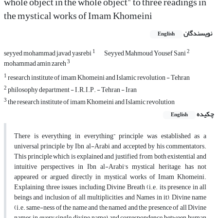
whole object in the whole object" to three readings in
the mystical works of Imam Khomeini
نویسندگان
English
1
2
seyyed mohammad javad yasrebi
Seyyed Mahmoud Yousef Sani
3
mohammad amin zareh
1
research institute of imam Khomeini and Islamic revolution - Tehran
2
philosophy department - I.R.I.P. - Tehran - Iran
3
the research institute of imam Khomeini and Islamic revolution
چکیده
English
There is everything in everything” principle was established as a
universal principle by Ibn al-Arabi and accepted by his commentators.
This principle which is explained and justified from both existential and
intuitive perspectives in Ibn al-Arabi's mystical heritage, has not
appeared or argued directly in mystical works of Imam Khomeini.
Explaining three issues, including Divine Breath (i.e. its presence in all
beings and inclusion of all multiplicities and Names in it), Divine name
(i.e. same-ness of the name and the named and the presence of all Divine
names in every single divine name) and correspondence between human