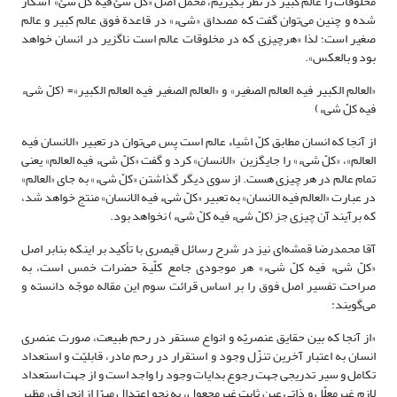
مخلوقات را عالم کبیر در نظر بگیریم، محمل اصل «کلّ شئ فیه کلّ شئ» آشکار
شده و چنین می‌توان گفت که مصداق «شیء» در قاعدة فوق عالم کبیر و عالم
صغیر است؛ لذا «هرچیزی که در مخلوقات عالم است ناگزیر در انسان خواهد
بود و بالعکس».
«العالم الکبیر فیه العالم الصغیر» و «العالم الصغیر فیه العالم الکبیر»= (کلّ شیء
فیه کلّ شیء)
از آنجا که انسان مطابق کلّ اشیاء عالم است پس می‌توان در تعبیر «الانسان فیه
العالم»، «کلّ شیء» را جایگزین «الانسان» کرد و گفت «کلّ شیء فیه العالم» یعنی
تمام عالم در هر چیزی هست. از سوی دیگر گذاشتن «کلّ شیء» به جای «العالم»
در عبارت «العالم فیه الانسان» به تعبیر «کلّ شیء فیه الانسان» منتج خواهد شد،
که برآیند آن چیزی جز (کلّ شیء فیه کلّ شیء) نخواهد بود.
آقا محمدرضا قمشه‌ای نیز در شرح رسائل قیصری با تأکید بر اینکه بنابر اصل
«کلّ شیء فیه کلّ شیء» هر موجودی جامع کلّیة حضرات خمس است، به
صراحت تفسیر اصل فوق را بر اساس قرائت سوم این مقاله موجّه دانسته و
می‌گویند:
«از آنجا که بین حقایق عنصریّه و انواع مستقر در رحم طبیعت، صورت عنصری
انسان به اعتبار آخرین تنزّل وجود و استقرار در رحم مادر، قابلیّت و استعداد
تکامل و سیر تدریجی جهت رجوع بدایات وجود را واجد است و از جهت استعداد
لازم غیرمعلّل و ذاتی عین ثابت غیرمجعول، به نحو اعتدال مبرّا از انحراف، مظهر