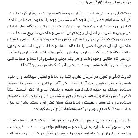
بوده و مطلق به اطلاق قسمی است.
بحث تجلّی در هستی‌شناسی عرفا از وجوه مختلف مورد تبیین قرار گرفته است.
در اندیشة امام خمینی نیز آنچه که بیشترین وجه را به‌خود اختصاص داده،
تحلیل این حقیقت از جهت فیض بودن آن است؛ به‌عبارتی، دیدگاه اصلی ایشان
در تبیین هستی، در اصل از زاویة فیض اقدس و مقدّس تشریح شده است؛
بدین‌صورت که صُقع ربوبی با فیض اقدس مرتبط بوده و عوالم خلقی با فیض
مقدس. ایشان فیض اقدس را ملاحظة اسماء و صفات الهی دانسته‌اند بدون
حالت امکانیّه در ممکنات خارجی و فیض مقدّس ملاحظة حقایق خارجی است از
آن نظر که حقایق وجودیّه‌اند و هر یک مجلی و مظهری از اسما و صفات الهی
می‌باشند بی شائبه نقایص و حدود عدمی آنها(ر.ک: امام خمینی: 1372).
تفاوت تجلّی و تعیّن در عرفان نظری، تنها به لحاظ و اعتبار می­باشد و از جنبة
هستی‌شناختی تفاوتی بین آنها نیست. در آثار عرفانی امام خصوصاً
مصباح
الهدایة
، بیشتر به جنبة تجلّی تاکید شده و چندان خبری از تعیّن نیست. مثلاً
فیض اقدس به عنوان نخستین تجلّی حق، بیشترین کاربرد را در کتاب
مصباح
الهدایه
دارد که همین حقیقت از لحاظ دیگر همان تعیّن اوّل است. ایشان در بیان
مراتب سه‌گانة صقع ربوبی در
آداب الصلوة
نیز چنین می­گویند:
«اوّل مقام غیب احدی؛ دوم مقام تجلّی به فیض اقدس، که شاید «عما» که در
حدیث نبوی است اشاره به آن باشد و سوم مقام «واحدیت»...؛ ذات، غیب است
و دست آمال از آن کوتاه است و صرف عمر در تفکّر در ذات، موجب ضلالت