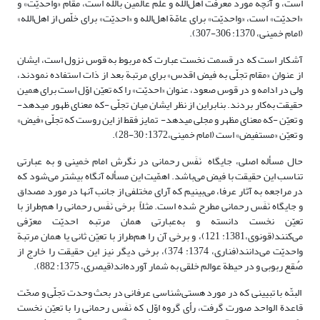
است، و آنچه مورد معرفت اهل‌الله و علم عالمین بالله است، مقام «واحدیّت» و
«احدیّت» است، «واحدیّت» برای عامّة اهل‌الله و «احدیّت» برای خلّص از اهل‌الله»
(امام خمینی، 1370: 306-307).
آشکار است که در قسمت نخست عبارت که مربوط به قوس نزول است، ایشان
از عنوان «مقام تجلّی به فیض اقدس» برای مرتبة بعد از ذات استفاده نمودند،
ولی در ادامه و در قوس صعود، عنوان «احدیّت» را که تعیّن اوّل است برای همین
حقیقت به‌کار بردند. بنابراین از نظر ایشان میان تجلّی -که معنای ظهور می­دهد-
و تعیّن -که معنای مظهر و مجلی می­دهد- تمایز فقط از این روست که تجلّی «فیض»
و تعیّن «مستفیض» است (امام خمینی،1372: 30-28).
حال مسأله اصلی، جایگاه نَفَس رحمانی در نگرش امام خمینی و به عبارتی
تناسب این حقیقت با فیض می‌باشد. اهمّیت این مسأله آنگاه بیشتر می‌شود که
در مراجعه به آثار عرفا، می‌بینیم که آرای مختلفی از جانب آنها در مورد مصداق
و جایگاه نَفَس رحمانی مطرح شده است. مثلاً برخی نَفَس رحمانی را هم‌طراز با
تعیّن نخست دانسته و به‌عبارتی همان مرتبه احدیّت معرّفی
می‌کنند(قونوی،1381: 121)، و برخی آن را هم‌طراز با تعیّن ثانی یا همان مرتبة
واحدیّت می‌دانند(فناری، 1374: 374)، برخی دیگر نیز این حقیقت را خارج از
صُقع ربوبی و در حیطة عوالم خلقی به شمار آورده‌اند(قیصری، 1375: 882).
البتّه با تبیینی که در مورد هستی‌شناسی عرفانی در بحث وحدت تجلّی و صحّت
قاعدة الواحد صورت گرفت، رأی گروه اوّل که نَفَس رحمانی را با تعیّن نخست