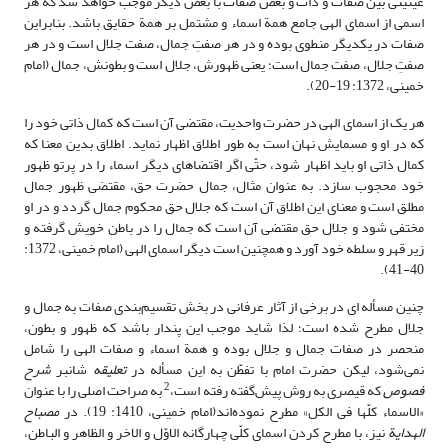
عینیّتی بین صفات و ذات و بعض صفات با بعض دیگر موجب خواهد شد که هر
اسمی از اسمای الهی جامع همة اسماء و مشتمل بر همة حقایق باشد. بنابراین
صفات در یکدیگر منطوی بوده و در هر صفتِ جمال، صفت جلال است و در هر
صفتِ جلال، صفت جمال است؛ یعنی ظهورش، جلال است و بطونش، جمال (امام
خمینی، 1372: 19-20).
هر یک از اسمای الهی در حضرت واحدیت، مقتضی آن است که کمال ذاتی خود را
که در او و مسمایش نهان است به طور اطلاق اظهار نماید. اطلاق بدین معنا که
کمال ذاتی او باید اظهار شود، حتّی اگر اقتضاهای دیگر اسماء را در پرتو ظهور
خود محجوب سازد. به عنوان مثال، جمال حضرت حق، مقتضی ظهور جمال
مطلق است و معنای این اطلاق آن است که جلال حق محکوم جمال گردد و در او
مختفی شود و جلال حق مقتضی آن است که جمال را در باطن خویش گرفته و
زیر قهر و سلطه خود آورد و همچنین است دیگر اسمای الهی (امام خمینی، 1372:
40-41).
چنین مسأله ای در برخی از آثار عرفانی در بخش تقسیم‌بندی صفات به جمال و
جلال مطرح شده است؛ لذا شاید موجب این پندار باشد که ظهور و بطون،
منحصر در صفات جمال و جلال بوده و همة اسماء و صفات الهی را شامل
نمی‌شود، لیکن حضرت امام با تفطّن به این مسأله در
تعلیقه
شانبر
شرح
2
فصوص
که قیصری به روش پیش‌گفته رفته است،
به صراحت اصلی را با عنوان
«الاسماء کلّها فی الکل» مطرح نموده‌اند(امام خمینی، 1410: 19). در
مصباح
الهدایة
نیز، با مطرح کردن اسمای کلّی چهارگانه الاوّل و الاخر و الظاهر و الباطن،