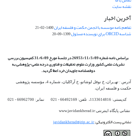
تماس با ما
نقشه سایت
آخرین اخبار
تفاهم نامه موسسه با انجمن حکمت و فلسفه ایران
1400-02-21
شناسه ORCID برای نویسنده مسئول
1399-09-20
براساس نامه شماره 26953/11/3/89 در جلسة مورخ 31/6/89 کمیسیون
بررسی
نشریات علمی کشور وزارت علوم، تحقیقات و فناوری درجه علمی‌-پژوهشی
به
دوفصلنامه جاویدان خرد اعطا گردید.
آدرس : تهــران، خ نوفل لوشاتو، خ آراکلیان، شماره 4،‌ مؤسسه پژوهشی
حکمت و فلسفه ایران،‌
کدپستی: 1133614816، تلفن: 66492169 - 021 نمابر: 66962700 - 021
نشانی پایگاه اینترنتی:www.javidankherad.ir
نشانی پست الکترونیکی:
javidankherad@irip.ac.ir