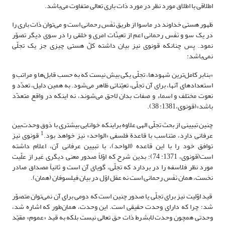
اطلاقی با اطلاق مورد نظر در مورد ذات باری تعالی متفاوت می‌باشد.
ظهور هستی خداوند در ماسوا از طریق نَفَس رحمانی است و می‌توان ذات باری را
در یک سو و نَفَس رحمانی اعم از تعینّات امری و خلقی را در سوی دیگر تصوّر
نمود. پس چنانکه قونوی نیز بیان داشته کلّ هستی چیزی جز یک تجلّی
نمی‌باشد:
«بنابر کامل‌ترین شهودها، تجلّی یکی بیش نیست که به حسب قابل‌ها و مراتب و
استعدادهای آنها، برای آن تجلّی، تعیّناتی ظاهر می‌شود. به همین دلیل، تعدّد و
نعوت مختلف و اسماء و صفات بدان لاحق می‌شوند، نه اینکه در واقع متعدّد
باشد»(قونوی،1381: 38).
چنین تبیینی از بحث تجلّی الهی علاوه براینکه خوانایی بیشتری با ذوق وحدت‌بین
1
عرفانی دارد، متناسب با قاعدة فلسفی «الواحد» نیز خواهد بود.
قونوی نیز
توافق خود را با این قاعده (الواحد)، با تبیین عرفانی آن، اعلام داشته
است(قونوی، 1371: 74)؛ بدین شرح که اوّلاً صدور معنی دیگری غیر از علّیت
مورد نظر فلاسفه را در بردارد که تجلّی، گویای آن است و ثانیاً مصداق صادر
نخست، همان نَفَس رحمانی است نه عقل اوّل در بیان فیلسوفان (همان).
قید اوّلیت نیز برای تجلّی یا صدور چنین است که دومی برای آن نمی‌توان متصوّر
شد؛ چرا که دارای وحدت حقیقی است. این وحدت، همان‌طور که اشاره شد،
وحدتی همچون وحدت لابشرط ذات حق تعالی نیست بلکه به قید «عموم» مقیّد