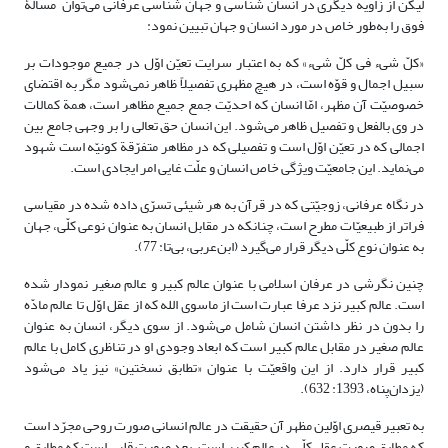
لیکن از زاویه دیگری در انسان شناسی و جهان شناسی عرفانی می‌توان مسألۀ
فوق را به‌طور خاص در مورد انسان و جهان تبیین نمود:
«کلّ شیء فی کلّ شیء» که به اعتبار سرایت تعیّن اوّل در جمیع موجودات بر
سبیل اجمال و قوّه است، در هیچ مظهری تفصیلاً ظاهر نمی‌شود مگر به اقتضای
خصوصیّت آن مظهر، امّا انسان که احدیّت جمع جمیع مظاهر است، همة کمالات
در وی بالفعل و تفصیل ظاهر می‌شود. این انسان حق تعالی را بر وجهی جامع بین
اجمالی که در تعیّن اوّل است و تفصیلی که در مظاهر متفرّقة کونیّه است شهود
می‌نماید. این جامعیّت ویژگی خاص انسان و علّت غایی امر ایجادی است.
در نگاه عرفانی، زوجیّتی که در قرآن به هر شیئی تسرّی داده شده در مقیاسی
فراتر از طبیعیّات مطرح است، چنانکه در مقابل انسان به عنوان نوعی کلّی، جهان
به عنوان نوع کلّی دیگر قرار می‌گیرد (ابن‌عربی، بی‌تا: 77).
چنین نگرشی در عرفان اسلامی با عنوان عالم کبیر و عالم صغیر نمودار شده
است. عالم کبیر نزد عرفا عبارت است از ماسوی الله که از عقل اوّل تا عالم مادّه
را بدون در نظر داشتن انسان شامل می‌شود. از سوی دیگر، انسان به عنوان
عالم صغیر در مقابل عالم کبیر است که ابعاد وجودی او در تناظری کامل با عالم
کبیر قرار دارد. از این واقعیّت با عنوان «تطابق نسختین» نیز یاد می‌شود
(یزدان‌پناه، 1393: 632).
به تعبیر قیصری اوّلین مظهر آن حقیقت در عالم انسانی صورت روحی مجرّد است
که مطابق صورت عقل کلّی در عالم کبیر است. بعد صورت قلبی است که مطابق و