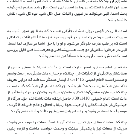
ماسوای آن بود که به تعبیر فلسفی به مادّه تعیّنات اختصاص داشت، اما ماهیّت
صور این اشیاء یا تعیّنات، مربوط به اسماء الهی است. حال باید ببینیم که چگونه
بحث اسماء الهی می‌تواند در تبیین و اثبات اصل «کلّ شیء فیه کلّ شیء» نقش
داشته باشد.
اسماء الهی در قوس نزول منشاء تجلّیّاتی هستند که به ظهور صور اشیاء به
صورت مختص خود می‌انجامد و در قوس صعود نیز، منشأ اشراقات و تجلّیّاتی
است که بر قلب عارف جلوه‌گر می‌شود و او را با حق آشنا می‌سازد. لذا اسماء
الهی در عرفان اسلامی از دو جهت هستی‌شناختی و معرفت‌شناختی قابل بررسی
است که بخش نخست آن مرتبط با مسألة این مقاله می‌باشد.
به تعبیر امام خمینی، اسم عبارت است از «ذات، همراه با صفتی خاص از
صفات‌اش یا تجلّی‌ای از تجلّیّات‌اش، چنانکه «رحمان» ذات متجلّی به رحمت واسع
و منتشر است» (امام خمینی، 1416: 73). ایشان متذکّر شده‌اند که در این تعریف
«ذات من حیث هی» نباید مدّ نظر باشد؛ چرا‌‌ که ذات از آن حیث که ذات است ،
چنانکه «رحمان»به هیچ‌گونه تعیّنی، متعیّن نمی‌شود و تعیّن در مرتبهة متأخر از
ذات است (امام خمینی، 1410: 30). حاصل اینکه ذات ناشناخته حق، هرگاه از
حیث یکی از تعیّنات کمالی یا از حیث نحوة ارتباط با افعال و عالم خلق لحاظ گردد،
موصوف به اسماء می‌شود و بر اساس این تعیّن ظهور یافته و شناخته می‌گردد.
چنانکه بساطت مطلق حق تعالی عینیّت آن با همة صفات را موجب می‌شود،
هریک از صفات نیز با یکدیگر عینیّت و وحدت خواهند داشت و لازمة چنین