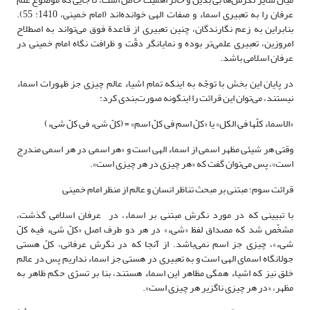
عرفان را به تعبیری اسماء و صفات الهی خوانده‌اند (امام خمینی، 1410: 55).
بنابراین به زعم نگارندگان، چنین تعبیری از قاعدة فوق می‌تواند به اصطلاح
امروزین، تعبیری علمی‌تر بوده و نمایانگر دقّت و ظرافت نگاه امام خمینی در
عرفان اسلامی باشد.
در پایان این بخش با توجّه به اینکه تمام اشیاء عالم چیزی جز ظهورات اسماء
نیستند، می‌توان این قرائت را اینگونه صورت‌بندی کرد:
«الاسماء کلّها فی الکل» یا «کلّ اسم فی کلّ اسم» = (کلّ شیء فی کلّ شیء)
وقتی هر شیئی مظهر اسمی از اسماء الهی است و «هر اسمی در هر اسمی مندرج
است»، پس می‌توان گفت که «هر چیزی در هر چیزی است».
قرائت سوم؛ مبتنی بر مبحث تناظر انسان و عالم از منظر امام خمینی
با تبیینی که در مورد نگرش مبتنی بر اسماء، در عرفان اسلامی گذشت،
مشخّص شد که مصداق لفظ «شیء» در هر دو طرف اصل «کلّ شیء فیه کلّ
شیء»، چیزی جز اسم نمی‌باشد. از آنجا که در نگرش عرفانی، کلّ هستی
جولانگاه اسمای الهی است و به تعبیری در هستی جز اسماء نداریم پس در عالم
خلق نیز که اشیاء همگی مظاهر این اسماء هستند، بنا بر تسرّی حکم ظاهر به
مظهر، «در هر چیزی ناگزیر هر چیزی است».