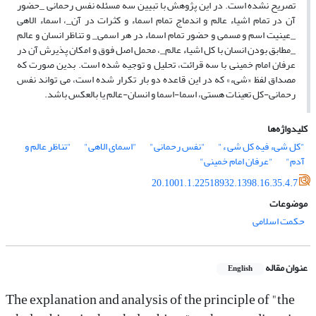
تصریح نشده است. در این پژوهش با تبیین سه مسئله نفس رحمانی _حضور
آن در تمام اشیاء عالم و اندماج تمام اسماء و کثرات در آن_، اسماء الاهی
_عینیت اسم و مسمی و حضور تمام اسماء در هر اسمی_ و تناظر انسان و عالم
_مطابق بودن انسان با کل اشیاء عالم_، محمل اصل فوق و امکان پذیرش آن در
عرفان امام خمینی با سه قرائت، تحلیل و توجیه شده است. بدین صورت که
مصداق لفظ «شیء» که در این قاعده دو بار تکرار شده است، می تواند نفس
رحمانی-کل تعینات هستی، اسما-اسما و انسان-عالم یا بالعکس باشد.
کلیدواژه‌ها
"کل شیء فیه کل شی ء"
"نفس رحمانی"
"اسمای الاهی"
"تناظر عالم و
آدم"
"عرفان امام خمینی"
20.1001.1.22518932.1398.16.35.4.7
موضوعات
حکمت اسلامی
عنوان مقاله
English
The explanation and analysis of the principle of "the