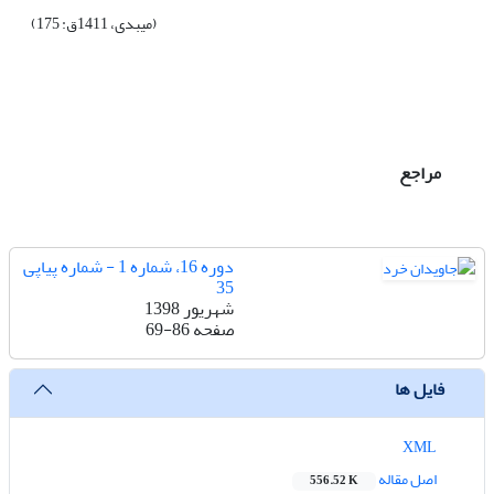
(میبدی، 1411ق: 175)
مراجع
دوره 16، شماره 1 - شماره پیاپی
35
شهریور 1398
صفحه
69-86
فایل ها
XML
اصل مقاله
556.52 K