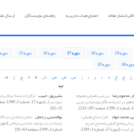
قی انتشار مقاله
اعضای هیات تحریریه
راهنمای نویسندگان
ارسال مقا
دوره 19
دوره 18
دوره 17
دوره 16
دوره 15
دوره 14
وره 06
دوره 05
چ
ح
خ
د
ذ
ر
ز
ژ
س
ش
ص
ض
ط
ظ
ع
غ
ف
ب
ر، محمودرضا
بررسی تطبیقی مفهوم
بشیرپور، حبیب
ارکان اندیشۀ‌ عرفانی ایم
طلق در اندیشه ناگارجونه و ابن عربی
سودنبرگ
[دوره 17، شماره 2
35-62]
ی، محمد جواد
«فنّ سماع طبیعی»
بوالحسنی، رحمان
تحلیل انتقادی دیدگاه
ارزیابی وضع کنونی تصحیح متن و
تیمیه در باب وجود شناسی عرفانی
از آینده
[دوره 17، شماره 1، 1399،
شماره 2، 1399، صفحه 63-92]