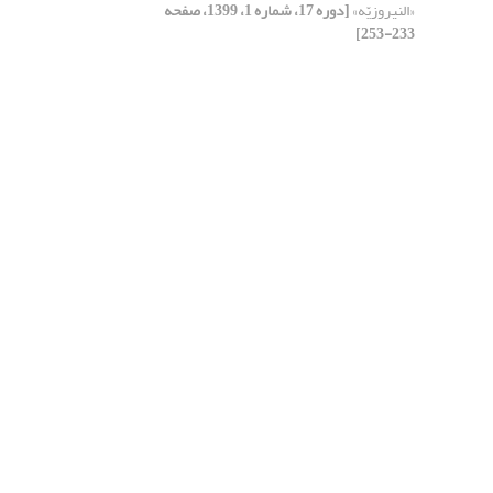
«النیروزیّه»
[دوره 17، شماره 1، 1399، صفحه
233-253]