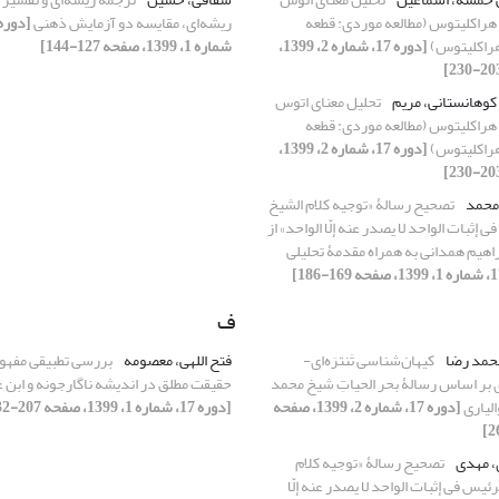
 هراکلیتوس (مطالعه موردی: قطعه
ریشه‌ای، مقایسه دو آزمایش ذهنی
[دوره 17، شماره 2، 1399،
شماره 1، 1399، صفحه 127-144]
کوهانستانی، مریم
تحلیل معنای اتوس
 هراکلیتوس (مطالعه موردی: قطعه
[دوره 17، شماره 2، 1399،
محمد
تصحیح رسالۀ «توجیه کلام الشیخ
ی إثبات الواحد لا یصدر عنه إلّا الواحد» از
راهیم همدانی به همراه مقدمۀ تحلیلی
ف
حمد رضا
کیهان‌شناسی تَنترَه‌ای-
فتح اللهی، معصومه
بررسی تطبیقی مفهو
ی بر اساس رسالۀ بحر الحیاتِ شیخ محمد
حقیقت مطلق در اندیشه ناگارجونه و ابن 
لیاری
[دوره 17، شماره 2، 1399، صفحه
[دوره 17، شماره 1، 1399، صفحه 207-232]
 مهدی
تصحیح رسالۀ «توجیه کلام
رئیس فی إثبات الواحد لا یصدر عنه إلّا