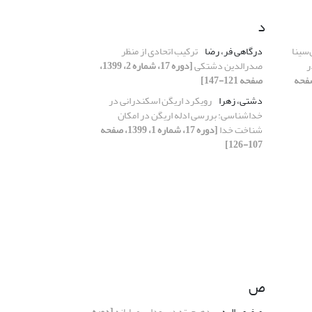
د
‌سینا
درگاهی فر، رضا
ترکیب اتحادی از منظر
ر
صدرالدین دشتکی
[دوره 17، شماره 2، 1399،
شماره 1، 1399، صفحه
صفحه 121-147]
دشتی، زهرا
رویکرد اریگن اسکندرانی در
خداشناسی: بررسی ادله اریگن در امکان
شناخت خدا
[دوره 17، شماره 1، 1399، صفحه
107-126]
ص
صفری، الهه
بدهی‎چیته در بودایی مهایانه
[دوره