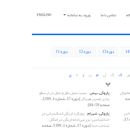
له
تماس با ما
ورود به سامانه
ENGLISH
دوره 13
دوره 12
دوره 11
ق
ک
گ
ل
م
ن
و
ه
ی
پ
انوئل‌
پازوکی، بهمن
نسبت میان نظر و عمل در ارسطو
، 1399، صفحه
بنا بر تفسیر هیدگر
[دوره 17، شماره 1، 1399،
صفحه 59-84]
 ابن
پازوکی، شهرام
رویکرد اریگن اسکندرانی در
[دوره 17،
خداشناسی: بررسی ادله اریگن در امکان
شناخت خدا
[دوره 17، شماره 1، 1399، صفحه