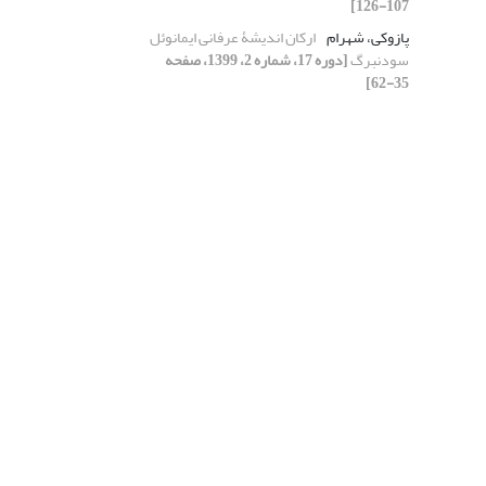
107-126]
پازوکی، شهرام
ارکان اندیشۀ‌ عرفانی ایمانوئل‌
سودنبرگ
[دوره 17، شماره 2، 1399، صفحه
35-62]