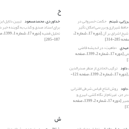
خ
رزایی، شبنم
حکمت خسروانی در
خداوردی، محمدمسعود
تبیین دلایل ابن
حافظ شیرازی و بررسی امکان تأثیر
برای اسناد صدق و کذب به گوینده خبر د
شیخ اشراق بر آن
[دوره 17، شماره 2،
تحلیل قضیه
[دوره 17، 
187-205]
 مهدی
«ماهیت» در اندیشه قاضی
می
[دوره 17، شماره 2، 1399، صفحه
داود
ترکیب اتحادی از منظر صدرالدین
[دوره 17، شماره 2، 1399، صفحه 121-
داود
روش انتاج قیاس شرطی اقترانی
 جزء غیرتام از نگاه کشی، ابهری و
نصیر
[دوره 17، شماره 2، 1399، صفحه
ش
 خمسه، اسماعیل
تحلیل معنای اتوس
شقاقی، حسین
ترجمه ریشه‌ای و تفسیر