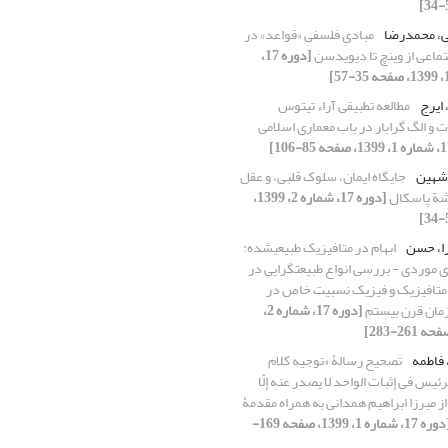
ی، محمدرضا
مبادیِ فلسفیِ «قواعد» در
تماعی از وینچ تا دیویدسن
[دوره 17،
 ایرج
مطالعه تطبیقی آراء تیتوس
 و الگ گرابار در باب معماری اسلامی
 شهین
جایگاه ایمان، سلوک قلبی، و عقل
شة پاسکال
[دوره 17، شماره 2، 1399،
را، حسن
ابهام در متافیزیک طبیعی‎شده:
ی موردی - بررسی انواع طبیعت‏گرایی در
متافیزیک و فیزیک نسبیت خاص در
مان قرن بیستم
[دوره 17، شماره 2،
 فاطمه
تصحیح رسالۀ «توجیه کلام
رئیس فی إثبات الواحد لا یصدر عنه إلّا
از میرزا ابراهیم همدانی به همراه مقدمۀ
[دوره 17، شماره 1، 1399، صفحه 169-