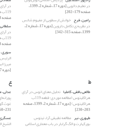
در تعلیم دائویی
[دوره 17، شماره 2، 1399،
در آرای
صفحه 179-202]
119ب هراکلیتوس)
صفحه 203-230]
رامین، فرح
خوانش ارسطویی از مفهوم شانس
در نظریه ی تکامل داروین
[دوره 17، شماره 2،
سلطانی 
1399، صفحه 315-342]
در آرای
119ب هراکلیتوس)
صفحه 203-230]
سوری، 
الرئیس ف
میرزا اب
[دوره 17، شماره 1، 1399، صفحه 169-186]
ط
ع
طالعی بافقی، کاملیا
تحلیل معنای اتوس در آرای
عدلی، م
هراکلیتوس (مطالعه موردی: قطعه 119ب
پورانه‌ا
هراکلیتوس)
[دوره 17، شماره 2، 1399، صفحه
غوث گوا
231-260]
203-230]
طهوری، نیر
مطالعه تطبیقی آراء تیتوس
عسگری،
بورکهارت و الگ گرابار در باب معماری اسلامی
الشیخ ال