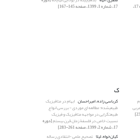
[دوره 17،
17، شماره 1، 1399، صفحه 145-167]
ک
م
کرباسی زاده، امیراحسان
ابهام در متافیزیک
عربی
طبیعی‎شده: مطالعه ای موردی - بررسی انواع
طبیعت‏گرایی در مواجهه متافیزیک و فیزیک
نسبیت خاص در فلسفة زمان قرن بیستم
[دوره
17، شماره 2، 1399، صفحه 261-283]
کیان‌خواه، لیلا
تصحیح علمی -انتقادی رساله