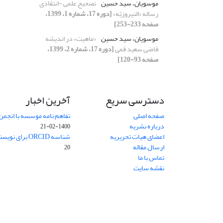
موسویان، سید حسین
تصحیح علمی -انتقادی
رساله «النیروزیّه»
[دوره 17، شماره 1، 1399،
صفحه 233-253]
موسویان، سید حسین
«ماهیت» در اندیشه
قاضی سعید قمی
[دوره 17، شماره 2، 1399،
صفحه 93-120]
دسترسی سریع
آخرین اخبار
صفحه اصلی
تفاهم نامه موسسه با انجمن
درباره نشریه
1400-02-21
اعضای هیات تحریریه
شناسه ORCID برای نویسنده مسئول
ارسال مقاله
20
تماس با ما
نقشه سایت