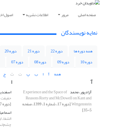
صفحه اصلی
مرور
اطلاعات نشریه
اصول اخلا
نمایه نویسندگان
همه دوره ها
دوره 22
دوره 21
دوره 20
دوره 10
دوره 09
دوره 08
دوره 07
د
همه
آ
ا
ب
پ
ت
ث
ج
آ
ا
آزادپور، محمد
Experience and the Space of
اسفندیا
Reasons Rorty and McDowell on Kant and
حقیقت م
Wittgenstein
[دوره 17، شماره 1، 1399، صفحه
[دوره 17، شماره 1، 1399، صفحه 207-232]
5-35]
اسماعیل
الشفاء 
چشم‌اند