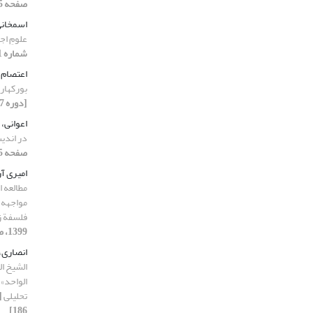
صفحه 5-34]
اسمخان
علومِ اج
شماره 1، 1399، صفحه 35-57]
اعتصام،
بورکهارت
[دوره 17، شماره 1، 1399، صفحه 85-106]
اعوانی،
در اندی
صفحه 5-34]
امیری آ
مطالعه ا
مواجهه 
فلسفة ز
1399، صفحه 261-283]
انصاری،
الشیخ ال
الواحد» 
تحلیلی
186]