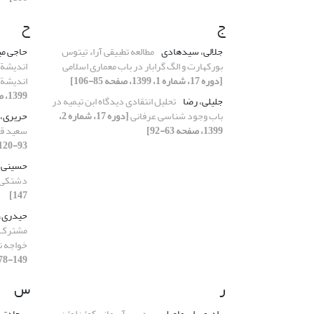
ج
ح
جلالی، سیدهادی
مطالعه تطبیقی آراء تیتوس
حاجی می
بورکهارت و الگ گرابار در باب معماری اسلامی
اندیشة 
[دوره 17، شماره 1، 1399، صفحه 85-106]
اندیشة 
1399، صفحه 285-314]
جلیلی، رضا
تحلیل انتقادی دیدگاه ابن تیمیه در
باب وجود شناسی عرفانی
[دوره 17، شماره 2،
حریری،
1399، صفحه 63-92]
سعید ق
93-120]
حسینی، 
دشتکی
147]
حیدری، 
مشترک در
خواجه 
149-178]
ر
س
رادپور، اسماعیل
پردیس آسمانی کوئِن‌لوئِن
سعادتی