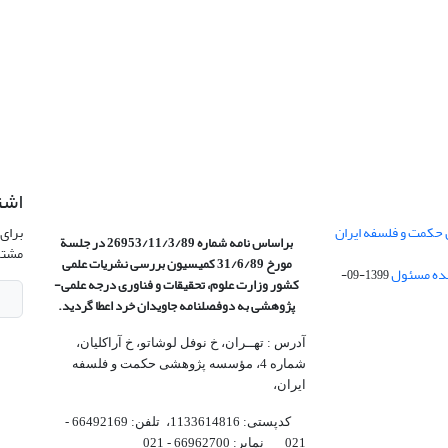
اشت
 حکمت و فلسفه ایران
برای 
براساس نامه شماره 26953/11/3/89 در جلسة
مشتر
مورخ 31/6/89 کمیسیون
بررسی نشریات علمی
1399-09-
کشور وزارت علوم، تحقیقات و فناوری درجه علمی‌-
پژوهشی
به دوفصلنامه جاویدان خرد اعطا گردید.
آدرس : تهــران، خ نوفل لوشاتو، خ آراکلیان،
شماره 4،‌ مؤسسه پژوهشی حکمت و فلسفه
ایران،‌
کدپستی: 1133614816، تلفن: 66492169 -
021 نمابر: 66962700 - 021