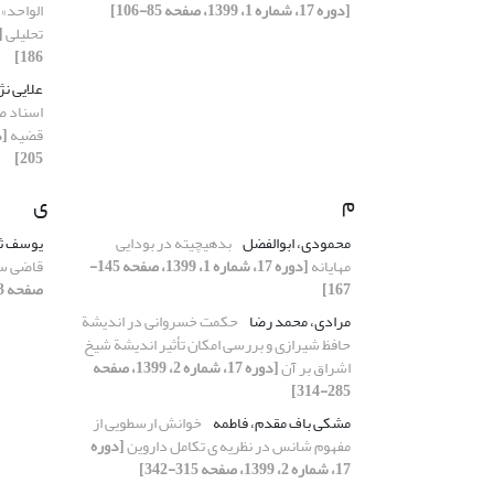
[دوره 17، شماره 1، 1399، صفحه 85-106]
الواحد» 
تحلیلی
186]
علایی نژ
اسناد ص
قضیه
205]
م
ی
محمودی، ابوالفضل
بدهی‎چیته در بودایی
یوسف ثا
مهایانه
[دوره 17، شماره 1، 1399، صفحه 145-
قاضی س
167]
صفحه 93-120]
مرادی، محمد رضا
حکمت خسروانی در اندیشة
حافظ شیرازی و بررسی امکان تأثیر اندیشة شیخ
اشراق بر آن
[دوره 17، شماره 2، 1399، صفحه
285-314]
مشکی باف مقدم، فاطمه
خوانش ارسطویی از
مفهوم شانس در نظریه ی تکامل داروین
[دوره
17، شماره 2، 1399، صفحه 315-342]