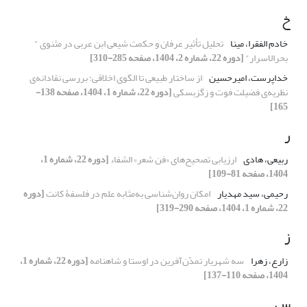
خ
خادم الفقرا، مینا
تحلیل تأثیر عرفان و حکمت شیعی ابن عربی در مثنوی "
بحرالاسرار"
[دوره 22، شماره 2، 1404، صفحه 285-310]
خداپرست، امیرحسین
از ساختار طبیعی تا الگوی اخلاقی: بررسی نقادانه‌ی
نظریه‌ی فضیلت فوت و زگزبسکی
[دوره 22، شماره 1، 1404، صفحه 138-
165]
ر
ربیعی، هادی
ارزیابی تصحیح‌های «فن شعر» الشفاء
[دوره 22، شماره 1،
1404، صفحه 81-109]
رحیمی، سید مهدیار
امکان روان‌شناسی به‌مثابه علم در فلسفۀ کانت
[دوره
22، شماره 1، 1404، صفحه 290-319]
ز
زارع، زهرا
سه شهریار تمدّن‌آفرین در اوستا و شاهنامه
[دوره 22، شماره 1،
1404، صفحه 110-137]
س