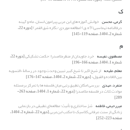
ک
کرمی، محسن
خوانش آموزه های ابن عربی پیرامون انسان، ماه و آیینه
درفالنامه تهماسبی( 9 ه.ق) (مطالعه موردی: نگاره شق القمر)
[دوره 22،
شماره 2، 1404، صفحه 119-145]
م
مصطفوی، نفیسه
خرد جاویدان از منظرملاصدرا: حکمت تشکیکی
[دوره 22،
شماره 1، 1404، صفحه 166-196]
معلم، ملیحه
از شیخ اکبر تا شیخ کبیر تبیین وحدت وجود در رسالۀ «التسویه
بین الافاده و القبول»
[دوره 22، شماره 2، 1404، صفحه 147-176]
منفرد، مهدی
بررسی امکان تطبیق رتبی میان فلسفه ها با تمرکز برمسئله
موادث ثلاث در فلسفه ملاصدرا
[دوره 22، شماره 1، 1404، صفحه 263-
289]
میررحیمی، فاطمه
شرّ ساختاری و تأنیث: مطالعه‌ای تطبیقی در بازنمایی
زنانگی از سنت عرفانی کلاسیک تا مکتب ابن‌عربی
[دوره 22، شماره 2، 1404،
صفحه 223-252]