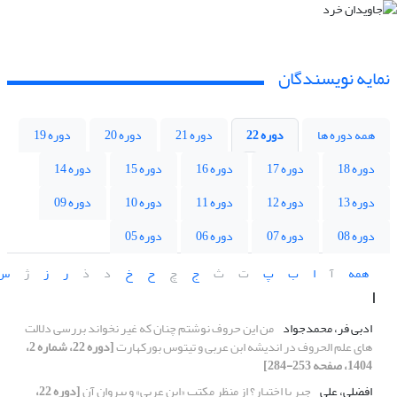
نمایه نویسندگان
همه دوره ها
دوره 22
دوره 21
دوره 20
دوره 19
دوره 18
دوره 17
دوره 16
دوره 15
دوره 14
دوره 13
دوره 12
دوره 11
دوره 10
دوره 09
دوره 08
دوره 07
دوره 06
دوره 05
همه
آ
ا
ب
پ
ت
ث
ج
چ
ح
خ
د
ذ
ر
ز
ژ
س
ا
ادبی فر، محمدجواد
من این حروف نوشتم چنان که غیر نخواند بررسی دلالت
های علم الحروف در اندیشه ابن عربی و تیتوس بورکهارت
[دوره 22، شماره 2،
1404، صفحه 253-284]
افضلی، علی
جبر یا اختیار؟ از منظر مکتب «ابن عربی» و پیروان آن
[دوره 22،