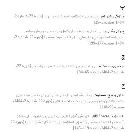
پ
پازوکی، شهرام
ابن عربی: جایگاه و اهمیت او در ایران
[دوره 22، شماره 2،
1404، صفحه 5-25]
پیرانی شال، علی
تجلی نظریه انسان کامل ابن عربی در رمان معاصر
عربی(مطالعه موردی رمان‌های جبل قاف و موت صغیر)
[دوره 22، شماره 2،
1404، صفحه 177-199]
ج
جعفری، محمد عیسی
ابن عربی و اشاعره؛ مسئله جبر و اختیار
[دوره 22،
شماره 2، 1404، صفحه 65-94]
ح
حاجی ربیع، مسعود
ریخت‌شناسی تطبیقیِ تجلّی الهی در تحلیل ساختاریِ
«شجرة‌الکون» ابن‌عربی و «درخت حیات» قبالایی
[دوره 22، شماره 2، 1404،
صفحه 95-118]
حسنوند، محمدکاظم
خوانش آموزه های ابن عربی پیرامون انسان، ماه و
آیینه درفالنامه تهماسبی( 9 ه.ق) (مطالعه موردی: نگاره شق القمر)
[دوره 22،
شماره 2، 1404، صفحه 119-145]