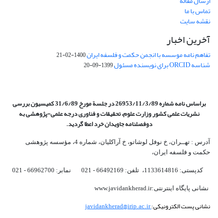
ارسال مقاله
تماس با ما
نقشه سایت
آخرین اخبار
تفاهم نامه موسسه با انجمن حکمت و فلسفه ایران
1400-02-21
شناسه ORCID برای نویسنده مسئول
1399-09-20
براساس نامه شماره 26953/11/3/89 در جلسة مورخ 31/6/89 کمیسیون
بررسی
نشریات علمی کشور وزارت علوم، تحقیقات و فناوری درجه علمی‌-پژوهشی
به
دوفصلنامه جاویدان خرد اعطا گردید.
آدرس : تهــران، خ نوفل لوشاتو، خ آراکلیان، شماره 4،‌ مؤسسه پژوهشی
حکمت و فلسفه ایران،‌
کدپستی: 1133614816، تلفن: 66492169 - 021 نمابر: 66962700 - 021
نشانی پایگاه اینترنتی:www.javidankherad.ir
نشانی پست الکترونیکی:
javidankherad@irip.ac.ir