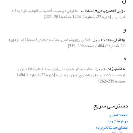
ن
نوابی قمصری، مریم السادات
تحقیقی درنسبت أحدیت با الوهیت از دیدگاه
ابن‌عربی
[دوره 22، شماره 2، 1404، صفحه 201-221]
و
وفائیان، محمدحسین
امکان روان‌شناسی به‌مثابه علم در فلسفۀ کانت
[دوره
22، شماره 1، 1404، صفحه 290-319]
ه
هاشم نژ اد، حسین
مقایسه نظریه بازنمایی ابن سینا با نظریه افلاطون و
ارسطو با تأکید بر حل چالشهای نوین این نظریه‌
[دوره 22، شماره 1، 1404،
صفحه 239-262]
دسترسی سریع
صفحه اصلی
درباره نشریه
اعضای هیات تحریریه