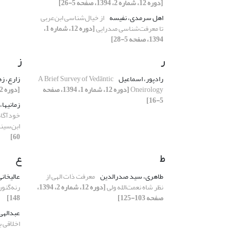
[دوره 12، شماره 2، 1394، صفحه 5-26]
اهل سرمدی، نفیسه
از خیال‌شناسی ابن‌عربی
تا معرفت‌شناسی صدرایی
[دوره 12، شماره 1،
1394، صفحه 5-28]
ر
ز
رادپور، اسماعیل
A Brief Survey of Vedāntic
زارع، ز
Oneirology
[دوره 12، شماره 1، 1394، صفحه
[دوره 12، شماره 2، 1394، صفحه 27-40]
5-16]
زمانیها
خودآگاه
ابن‌سینا
60]
ط
ع
طاهری، سید صدرالدین
معرفت ذات الهی از
عالیخانی
نظر شاه نعمت‌الله ولی
[دوره 12، شماره 2، 1394،
رنه‌گنو
صفحه 103-125]
148]
عبدالهی
اخلاقی ب