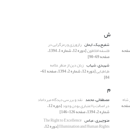
ش
شفیع‌بیک، ایمان
رازورزی و رمزگرایی در
، شماره 1، 1394، صفحه
فلسفه‌ افلاطون
[دوره 12، شماره 1، 1394،
صفحه 69-90]
شهیدی، شهاب
زبان دین از منظر علامه
طباطبایی
[دوره 12، شماره 2، 1394، صفحه 61-
84]
م
 شاه
مصطفائی، محمد
نقد و بررسی دیدگاه میرداماد
1، شماره 2، 1394، صفحه
در اصالت یا اعتباری بودن وجود
[دوره 12،
شماره 2، 1394، صفحه 126-146]
منوچهری، عباس
The Right to Excellence
Illumination and Human Rights
[دوره 12،