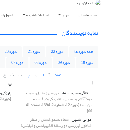
صفحه اصلی
مرور
اطلاعات نشریه
اصول اخلا
نمایه نویسندگان
همه دوره ها
دوره 22
دوره 21
دوره 20
دوره 10
دوره 09
دوره 08
دوره 07
د
همه
آ
ا
ب
پ
ت
ث
ج
ا
پ
اسحاقی نسب، اسماء
بررسی و تحلیل نسبت
پازوکی،
خودآگاهی با مبانی متافیزیکی در فلسفه
[دوره 12، شماره 2، 1394، صفحه 27-40]
ابن‌سینا
[دوره 12، شماره 2، 1394، صفحه 41-
60]
اعوانی، شهین
سعادتمندی انسان از منظر
افلاطون (بررسی دو رسالة آلکیبیادس و فیلبُس)