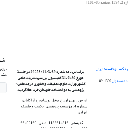
اشت
 حکمت و فلسفه ایران
برای 
براساس نامه شماره 26953/11/3/89 در جلسة
مشتر
مورخ 31/6/89 کمیسیون
بررسی نشریات علمی
1399-09-
کشور وزارت علوم، تحقیقات و فناوری درجه علمی‌-
پژوهشی
به دوفصلنامه جاویدان خرد اعطا گردید.
آدرس : تهــران، خ نوفل لوشاتو، خ آراکلیان،
شماره 4،‌ مؤسسه پژوهشی حکمت و فلسفه
ایران،‌
کدپستی: 1133614816، تلفن: 66492169 -