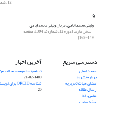
12، شماره 2، 1394، صفحه 85-101]
و
ولیئی محمدآبادی، قربان ولیئی محمدآبادی
سخن عارف
[دوره 12، شماره 2، 1394، صفحه
149-169]
دسترسی سریع
آخرین اخبار
صفحه اصلی
تفاهم نامه موسسه با انجمن
درباره نشریه
1400-02-21
اعضای هیات تحریریه
شناسه ORCID برای نویسنده مسئول
ارسال مقاله
20
تماس با ما
نقشه سایت