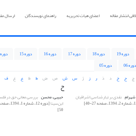
قی انتشار مقاله
اعضای هیات تحریریه
راهنمای نویسندگان
ارسال مقا
دوره 19
دوره 18
دوره 17
دوره 16
دوره 15
دوره 14
وره 06
دوره 05
چ
ح
خ
د
ذ
ر
ز
ژ
س
ش
ص
ض
ط
ظ
ع
غ
ف
ح
 شهرام
نقدی بر تبارشناسی اشراقیان
حبیبی، محسن
بررسی معانی حق در فلس
ابن‌سینا
50]