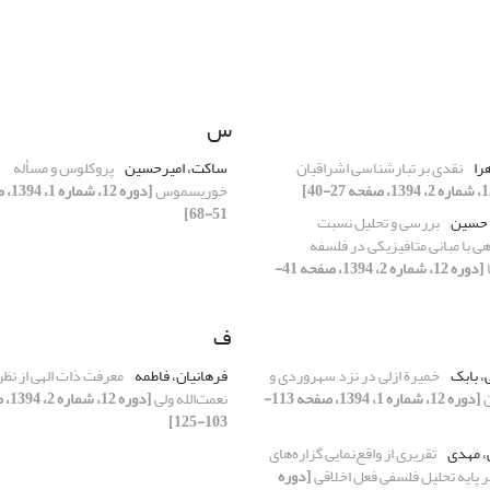
س
هرا
نقدی بر تبارشناسی اشراقیان
ساکت، امیرحسین
پروکلوس و مسأله
خوریسموس
[دوره 12
51-68]
، حسین
بررسی و تحلیل نسبت
ی با مبانی متافیزیکی در فلسفه
[دوره 12، شماره 2، 1394، صفحه 41-
ف
، بابک
خمیرة ازلی در نزد سهروردی و
فرهانیان، فاطمه
معرفت ذات الهی از نظر
ن
[دوره 12، شماره 1، 1394، صفحه 113-
نعمت‌الله ولی
[دوره 2
103-125]
، مهدی
تقریری از واقع‌نمایی گزاره‌های
ر پایه تحلیل فلسفی فعل اخلاقی
[دوره