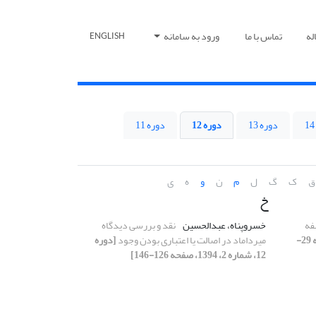
له
تماس با ما
ورود به سامانه
ENGLISH
دوره 13
دوره 12
دوره 11
ق
ک
گ
ل
م
ن
و
ه
ی
خ
فه
خسروپناه، عبدالحسین
نقد و بررسی دیدگاه
[دوره 12، شماره 1، 1394، صفحه 29-
میرداماد در اصالت یا اعتباری بودن وجود
[دوره
12، شماره 2، 1394، صفحه 126-146]