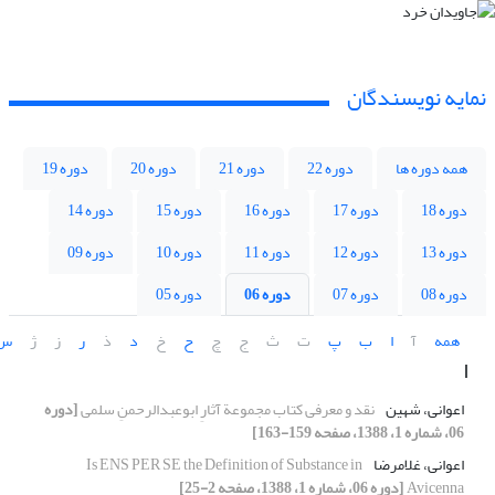
نمایه نویسندگان
همه دوره ها
دوره 22
دوره 21
دوره 20
دوره 19
دوره 18
دوره 17
دوره 16
دوره 15
دوره 14
دوره 13
دوره 12
دوره 11
دوره 10
دوره 09
دوره 08
دوره 07
دوره 06
دوره 05
همه
آ
ا
ب
پ
ت
ث
ج
چ
ح
خ
د
ذ
ر
ز
ژ
س
ا
اعوانی، شهین
نقد و معرفی کتاب مجموعة آثارِ ابوعبدالرحمنِ سلمی
[دوره
06، شماره 1، 1388، صفحه 159-163]
اعوانی، غلامرضا
Is ENS PER SE the Definition of Substance in
Avicenna
[دوره 06، شماره 1، 1388، صفحه 2-25]