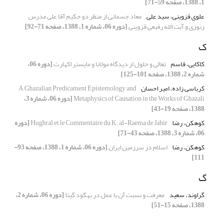
1، 1388، صفحه 59-71]
علوی قزوینی، سید علی
معاد جسمانی از منظر دو حکیم آقا علی مدرس
زنوزی و آیت الله رفیعی قزوینی
[دوره 06، شماره 1، 1388، صفحه 71-92]
ک
کاکایی، قاسم
تعالی و حلول از دیدگاه مولانا و مایستر اکهارت
[دوره 06،
شماره 2، 1388، صفحه 101-125]
کرباسی زاده، امیر احسان
A Ghazalian Predicament Epistemology and
Metaphysics of Causation in the Works of Ghazali
[دوره 06، شماره 3،
1388، صفحه 19-43]
کوهکن، رضا
Hughral et le Commentaire du K. al-Raema de Jabir
[دوره
06، شماره 3، 1388، صفحه 43-71]
کوهکن، رضا
اسلام در سرزمین ایران
[دوره 06، شماره 1، 1388، صفحه 93-
111]
گ
گراوند، سعید
معرفت و نسبت آن با عمل در بهگود گیتا
[دوره 06، شماره 2،
1388، صفحه 15-51]