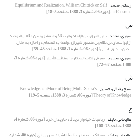
رستم، محمد
Equilibrium and Realization: William Chittick on Self
and Cosmos
[دوره 06، شماره 3، 1388، صفحه 5-18]
س
سوری، محمد
بیان الفرق بین الإلحاد والزندقة و التعطیل و بین دقائق التوحید
از ابواسحاق بن نظام بن منصور شیرازی واعظ (به انضمام دو اجازه به جلال
الدین صدیق طبسی)
[دوره 06، شماره 1، 1388، صفحه 43-59]
سوری، محمود
معرفی کتاب المختار من مناقب الأخیار
[دوره 06، شماره 3،
1388، صفحه 67-72]
ش
شیخ رضائی، حسین
Knowledge as a Mode of Being Mulla Sadra’s
Theory of Knowledge
[دوره 06، شماره 3، 1388، صفحه 5-19]
ع
عالیخانی، بابک
رباعیات خیام از دیدگاه جاویدان خرد
[دوره 06، شماره 4،
1388، صفحه 75-108]
عالیخانی، بابک
مسالک سبعه در حکمة الاشراق سهروردی
[دوره 06، شماره