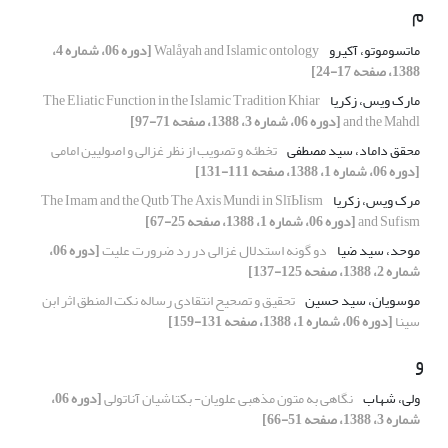
م
ماتسوموتو، آکیرو
Walåyah and Islamic ontology
[دوره 06، شماره 4،
1388، صفحه 17-24]
مارک ویس، زکریا
The Eliatic Function in the Islamic Tradition Khiar
and the Mahdl
[دوره 06، شماره 3، 1388، صفحه 71-97]
محقق داماد، سید مصطفی
تخطئه و تصویب از نظر غزالی و اصولیین امامی
[دوره 06، شماره 1، 1388، صفحه 111-131]
مرک ویس، زکریا
The Imam and the Qutb The Axis Mundi in SlīЫism
and Sufism
[دوره 06، شماره 1، 1388، صفحه 25-67]
موحد، سید ضیا
دو گونه استدلال غزالی در رد ضرورت علیت
[دوره 06،
شماره 2، 1388، صفحه 125-137]
موسویان، سید حسین
تحقیق و تصحیح انتقادی رساله نکت المنطق اثر ابن
سینا
[دوره 06، شماره 1، 1388، صفحه 131-159]
و
ولی، شهاب
نگاهی به متون مذهبی علویان- بکتاشیان آناتولی
[دوره 06،
شماره 3، 1388، صفحه 51-66]