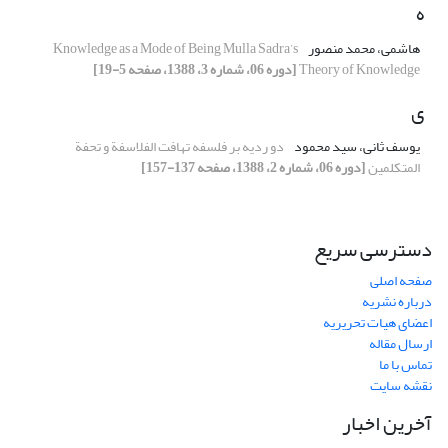
ه
هاشمی، محمد منصور
Knowledge as a Mode of Being Mulla Sadra’s
Theory of Knowledge
[دوره 06، شماره 3، 1388، صفحه 5-19]
ی
یوسف ثانی، سید محمود
دو ردیه بر فلسفه تهافت الفلاسفة و تحفة
المتکلمین
[دوره 06، شماره 2، 1388، صفحه 137-157]
دسترسی سریع
صفحه اصلی
درباره نشریه
اعضای هیات تحریریه
ارسال مقاله
تماس با ما
نقشه سایت
آخرین اخبار