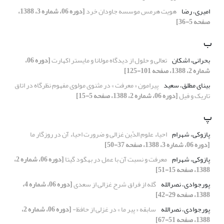
امیری، رضا
هویت هرمس موسسه جاودان خرد
[دوره 06، شماره 3، 1388،
صفحه 5-36]
ب
بحرانی، اشکان
تعالی و حلول از دیدگاه مولانا و مایستر اکهارت
[دوره 06،
شماره 2، 1388، صفحه 101-125]
بینای مطلق، سعید
پیرامون « معرفت » در مثنوی مولوی مفهوم نظرگاه در اتاق
تاریک و فیل
[دوره 06، شماره 2، 1388، صفحه 5-15]
پ
پازوکی، شهرام
احیاء علوم ‌الدّین غزالی و ضرورت احیاء آن در روزگار ما
[دوره 06، شماره 3، 1388، صفحه 37-50]
پازوکی، شهرام
معرفت و نسبت آن با عمل در بهگود گیتا
[دوره 06، شماره 2،
1388، صفحه 15-51]
پورجوادی، نصرالله
گله از فراق شرح غزالی از سعدی
[دوره 06، شماره 4،
1388، صفحه 29-42]
پورجوادی، نصرالله
سابقه « پیر ما » در غزلی از حافظ-
[دوره 06، شماره 2،
1388، صفحه 51-67]