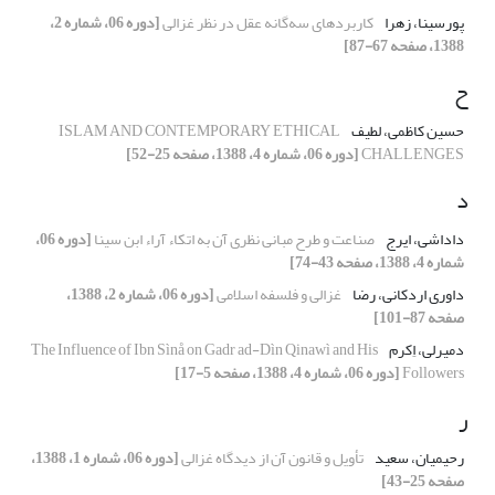
پورسینا، زهرا
کاربردهای سه‌گانه عقل در نظر غزالی
[دوره 06، شماره 2،
1388، صفحه 67-87]
ح
حسین کاظمی، لطیف
ISLAM AND CONTEMPORARY ETHICAL
CHALLENGES
[دوره 06، شماره 4، 1388، صفحه 25-52]
د
داداشی، ایرج
صناعت و طرح مبانی نظری آن به اتکاء آراء ابن سینا
[دوره 06،
شماره 4، 1388، صفحه 43-74]
داوری اردکانی، رضا
غزالی و فلسفه اسلامی
[دوره 06، شماره 2، 1388،
صفحه 87-101]
دمیرلی، اِکرم
The Influence of Ibn Sìnå on Gadr ad-Dìn Qinawì and His
Followers
[دوره 06، شماره 4، 1388، صفحه 5-17]
ر
رحیمیان، سعید
تأویل و قانون آن از دیدگاه غزالی
[دوره 06، شماره 1، 1388،
صفحه 25-43]