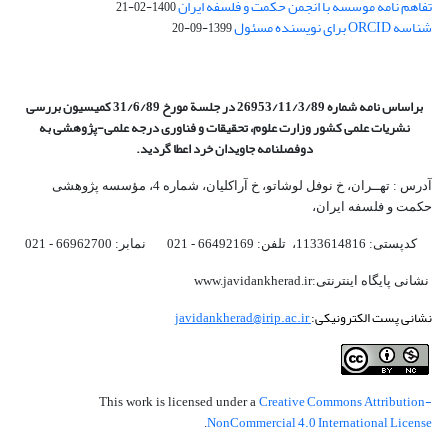
تفاهم نامه موسسه با انجمن حکمت و فلسفه ایران
1400-02-21
شناسه ORCID برای نویسنده مسئول
1399-09-20
براساس نامه شماره 26953/11/3/89 در جلسة مورخ 31/6/89 کمیسیون
بررسی
نشریات علمی کشور وزارت علوم، تحقیقات و فناوری درجه علمی‌-پژوهشی
به
دوفصلنامه جاویدان خرد اعطا گردید.
آدرس : تهــران، خ نوفل لوشاتو، خ آراکلیان، شماره 4،‌ مؤسسه پژوهشی
حکمت و فلسفه ایران،‌
کدپستی: 1133614816، تلفن: 66492169 - 021 نمابر: 66962700 - 021
نشانی پایگاه اینترنتی:www.javidankherad.ir
نشانی پست الکترونیکی:
javidankherad@irip.ac.ir
Creative Commons Attribution-
This work is licensed under a
NonCommercial 4.0 International License
.