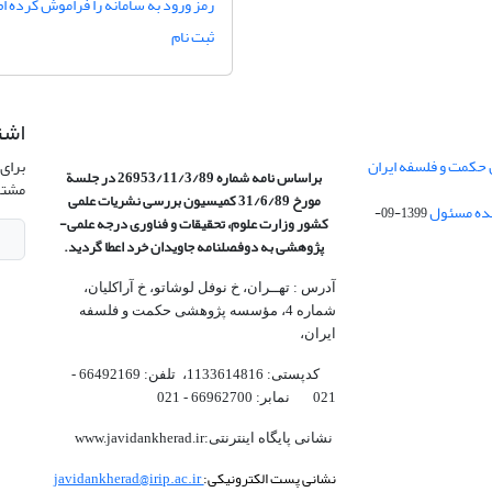
رمز ورود به سامانه را فراموش کرده ام
ثبت نام
اشت
 حکمت و فلسفه ایران
برای 
براساس نامه شماره 26953/11/3/89 در جلسة
مشتر
مورخ 31/6/89 کمیسیون
بررسی نشریات علمی
1399-09-
کشور وزارت علوم، تحقیقات و فناوری درجه علمی‌-
پژوهشی
به دوفصلنامه جاویدان خرد اعطا گردید.
آدرس : تهــران، خ نوفل لوشاتو، خ آراکلیان،
شماره 4،‌ مؤسسه پژوهشی حکمت و فلسفه
ایران،‌
کدپستی: 1133614816، تلفن: 66492169 -
021 نمابر: 66962700 - 021
نشانی پایگاه اینترنتی:www.javidankherad.ir
نشانی پست الکترونیکی:
javidankherad@irip.ac.ir