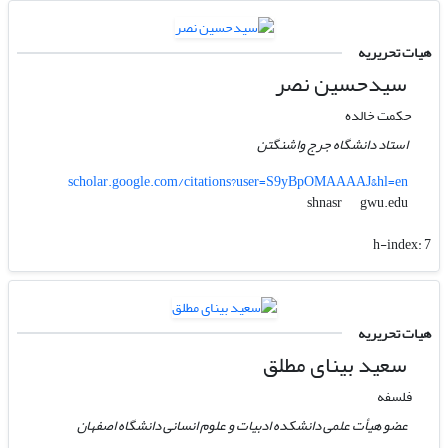
هیات تحریریه
سید‌حسین نصر
حکمت خالده
استاد دانشگاه جرج واشنگتن
scholar.google.com/citations?user=S9yBpOMAAAAJ&hl=en
gwu.edu
shnasr
h-index:
7
هیات تحریریه
سعید بینای مطلق
فلسفه
عضو هیأت علمی دانشکده ادبیات و علوم انسانی دانشگاه اصفهان