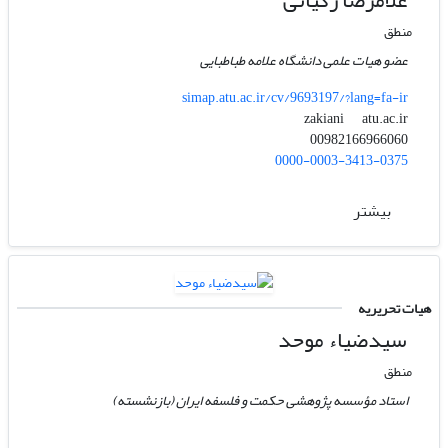
غلامرضا زکیانی
منطق
عضو هیات علمی دانشگاه علامه طباطبایی
simap.atu.ac.ir/cv/9693197/?lang=fa-ir
atu.ac.ir
zakiani
00982166966060
0000-0003-3413-0375
بیشتر
هیات تحریریه
سیدضیاء‌ موحد
منطق
استاد مؤسسه پژوهشی حکمت و فلسفه ایران (بازنشسته)