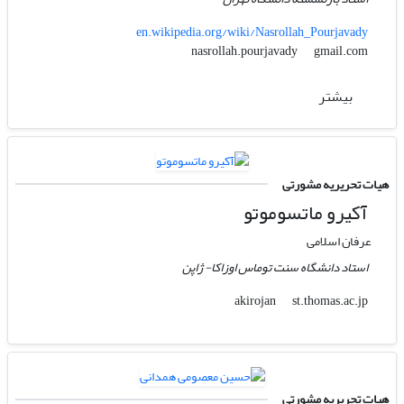
en.wikipedia.org/wiki/Nasrollah_Pourjavady
gmail.com
nasrollah.pourjavady
بیشتر
هیات تحریریه مشورتی
آکیرو ماتسوموتو
عرفان اسلامی
استاد دانشگاه سنت توماس اوزاکا- ژاپن
st.thomas.ac.jp
akirojan
هیات تحریریه مشورتی