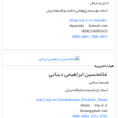
ادیان و عرفان
استاد مؤسسه پژوهشی حکمت و فلسفه ایران
simap.irip.ir/cv/pazouki/
hotmail.com
shpazouki
00982166965633
0000-0001-7886-9855
هیات تحریریه
غلامحسین ابراهیمی دینانی
فلسفه اسلامی
استاد بازنشسته دانشگاه تهران
wiki2.org/en/Gholamhossein_Ebrahimi_Dinani
irip.ac.ir
dinani
dinani@gmail.com
0000-0002-3351-9795