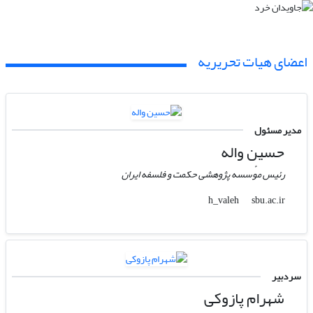
اعضای هیات تحریریه
مدیر مسئول
حسین واله
رئیس مو‌ٔسسه پژوهشی حکمت و فلسفه ایران
sbu.ac.ir
h_valeh
سردبیر
شهرام پازوکی