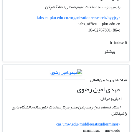
رئیس موسسه مطالعات علوم انسانی دانشگاه پکن
iahs.en.pku.edu.cn/organization/research/byyjry/
pku.edu.cn
iahs_office
(+86) 10-62767891
h-index:
6
بیشتر
هیات تحریریه بین المللی
مهدی امین رضوی
ادیان و عرفان
استاد فلسفه دین و همچنین مدیر مرکز مطالعات خاورمیانه دانشگاه ماری
واشینگتن
cas.umw.edu/middleeaststudiesminor/
umw.edu
maminraz