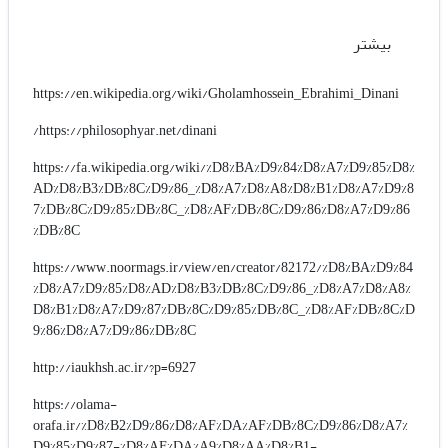
بیشتر
https://en.wikipedia.org/wiki/Gholamhossein_Ebrahimi_Dinani
https://philosophyar.net/dinani/
https://fa.wikipedia.org/wiki/%D8%BA%D9%84%D8%A7%D9%85%D8%
AD%D8%B3%DB%8C%D9%86_%D8%A7%D8%A8%D8%B1%D8%A7%D9%8
7%DB%8C%D9%85%DB%8C_%D8%AF%DB%8C%D9%86%D8%A7%D9%86
%DB%8C
https://www.noormags.ir/view/en/creator/82172/%D8%BA%D9%84
%D8%A7%D9%85%D8%AD%D8%B3%DB%8C%D9%86_%D8%A7%D8%A8%
D8%B1%D8%A7%D9%87%DB%8C%D9%85%DB%8C_%D8%AF%DB%8C%D
9%86%D8%A7%D9%86%DB%8C
http://iaukhsh.ac.ir/?p=6927
https://olama-
orafa.ir/%D8%B2%D9%86%D8%AF%DA%AF%DB%8C%D9%86%D8%A7%
D9%85%D9%87-%D8%AF%DA%A9%D8%AA%D8%B1-