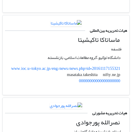
هیات تحریریه بین المللی
ماساتاکا تاکیشیتا
فلسفه
دانشگاه توکیو، گروه مطالعات اسلامی، بازنشسته
www.ioc.u-tokyo.ac.jp/eng/news/news.php?id=20161117155321
nifty.ne.jp
masataka.takeshita
00000000000000000000
هیات تحریریه مشورتی
نصرالله پورجوادی
استاد بازنشسته دانشگاه تهران