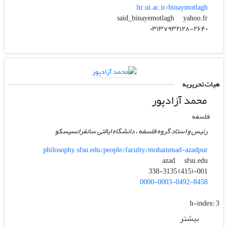
ltr.ui.ac.ir/binaymotlagh
yahoo.fr
said_binayemotlagh
۰۳۱۳۷۹۳۲۱۲۸-۲۶۴۰
هیات تحریریه
محمد آزادپور
فلسفه
رئیس و استاد گروه فلسفه ، دانشگاه ایالتی سانفرانسیسکو
philosophy.sfsu.edu/people/faculty/mohammad-azadpur
sfsu.edu
azad
001-(415) 338-3135
0000-0003-0492-8458
h-index:
3
بیشتر