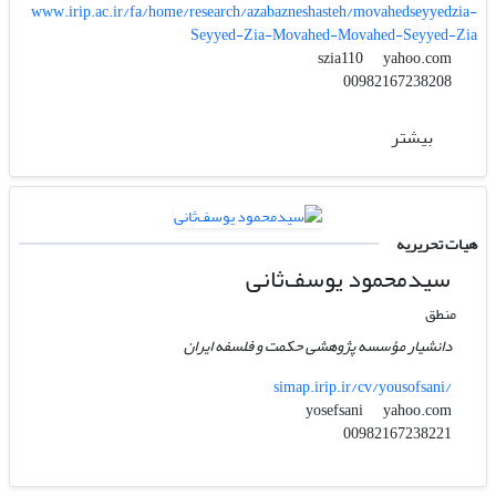
www.irip.ac.ir/fa/home/research/azabazneshasteh/movahedseyyedzia-
Seyyed-Zia-Movahed-Movahed-Seyyed-Zia
yahoo.com
szia110
00982167238208
بیشتر
هیات تحریریه
سیدمحمود یوسف‌ثانی
منطق
دانشیار مؤسسه پژوهشی حکمت و فلسفه ایران
simap.irip.ir/cv/yousofsani/
yahoo.com
yosefsani
00982167238221