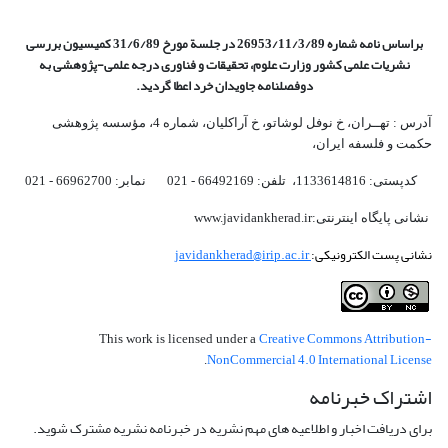
براساس نامه شماره 26953/11/3/89 در جلسة مورخ 31/6/89 کمیسیون
بررسی
نشریات علمی کشور وزارت علوم، تحقیقات و فناوری درجه علمی‌-پژوهشی
به
دوفصلنامه جاویدان خرد اعطا گردید.
آدرس : تهــران، خ نوفل لوشاتو، خ آراکلیان، شماره 4،‌ مؤسسه پژوهشی
حکمت و فلسفه ایران،‌
کدپستی: 1133614816، تلفن: 66492169 - 021 نمابر: 66962700 - 021
نشانی پایگاه اینترنتی:www.javidankherad.ir
نشانی پست الکترونیکی:
javidankherad@irip.ac.ir
Creative Commons Attribution-
This work is licensed under a
NonCommercial 4.0 International License
.
اشتراک خبرنامه
برای دریافت اخبار و اطلاعیه های مهم نشریه در خبرنامه نشریه مشترک شوید.