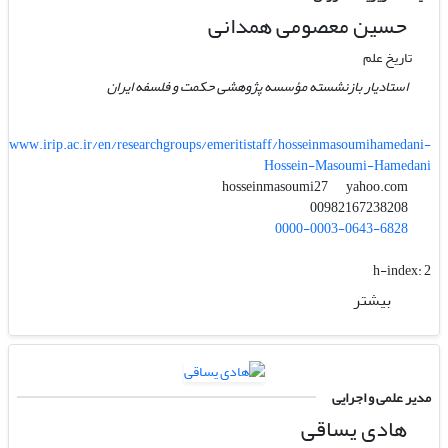
حسین معصومی همدانی
تاریخ علم
استادیار بازنشسته مؤسسه پژوهشی حکمت و فلسفه ایران
www.irip.ac.ir/en/researchgroups/emeritistaff/hosseinmasoumihamedani-
Hossein-Masoumi-Hamedani
yahoo.com
hosseinmasoumi27
00982167238208
0000-0003-0643-6828
h-index:
2
بیشتر
مدیر علمی و اجرایی
هادی یساقی