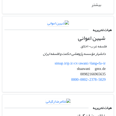
بیشتر
هیات تحریریه
شهین اعوانی
فلسفه غرب- اخلاق
دانشیار مؤسسه پژوهشی حکمت و فلسفه ایران
simap.irip.ir/cv/awani/?lang=fa-ir
gmx.de
shaawani
00982166965635
0000-0002-2378-5029
هیات تحریریه