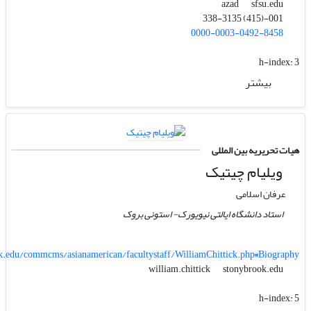
sfsu.edu
azad
001-(415) 338-3135
0000-0003-0492-8458
h-index:
3
بیشتر
هیات تحریریه بین المللی
ویلیام چیتیک
عرفان اسلامی
استاد دانشگاه ایالتی نیویورک- استونی بروک
.edu/commcms/asianamerican/facultystaff/WilliamChittick.php#Biography
stonybrook.edu
william.chittick
h-index:
5