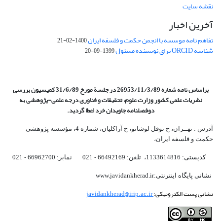
نقشه سایت
آخرین اخبار
تفاهم نامه موسسه با انجمن حکمت و فلسفه ایران
1400-02-21
شناسه ORCID برای نویسنده مسئول
1399-09-20
براساس نامه شماره 26953/11/3/89 در جلسة مورخ 31/6/89 کمیسیون
بررسی
نشریات علمی کشور وزارت علوم، تحقیقات و فناوری درجه علمی‌-پژوهشی
به
دوفصلنامه جاویدان خرد اعطا گردید.
آدرس : تهــران، خ نوفل لوشاتو، خ آراکلیان، شماره 4،‌ مؤسسه پژوهشی
حکمت و فلسفه ایران،‌
کدپستی: 1133614816، تلفن: 66492169 - 021 نمابر: 66962700 - 021
نشانی پایگاه اینترنتی:www.javidankherad.ir
نشانی پست الکترونیکی:
javidankherad@irip.ac.ir