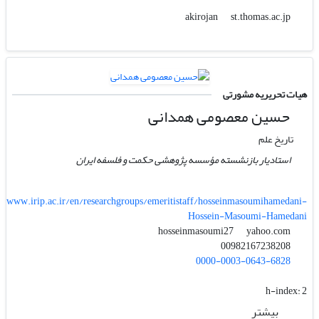
st.thomas.ac.jp
akirojan
هیات تحریریه مشورتی
حسین معصومی همدانی
تاریخ علم
استادیار بازنشسته مؤسسه پژوهشی حکمت و فلسفه ایران
www.irip.ac.ir/en/researchgroups/emeritistaff/hosseinmasoumihamedani-
Hossein-Masoumi-Hamedani
yahoo.com
hosseinmasoumi27
00982167238208
0000-0003-0643-6828
h-index:
2
بیشتر