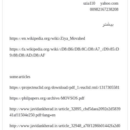
yahoo.com
szia110
00982167238208
بیشتر
https://en.wikipedia.org/wiki/Ziya_Movahed
https://fa.wikipedia.org/wiki/%D8%B6%DB%8C%D8%A7_%D9%85%D
9%88%D8%AD%D8%AF
some articles
https://projecteuclid.org/download/pdf_1/euclid.rml/1317305581
https://philpapers.org/archive/MOVSOS.pdf
http://www.javidankherad.ir/article_32895_cbd5daea2092e2d5839
41af11504e250.pdf?lang=en
http://www.javidankherad.ir/article_32948_a70f1286b01442fa2d0