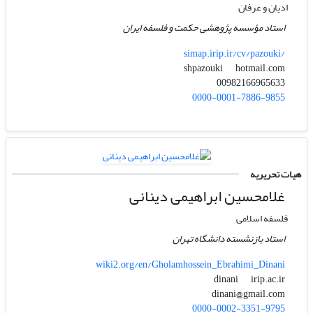
ادیان و عرفان
استاد مؤسسه پژوهشی حکمت و فلسفه ایران
simap.irip.ir/cv/pazouki/
hotmail.com
shpazouki
00982166965633
0000-0001-7886-9855
هیات تحریریه
غلامحسین ابراهیمی دینانی
فلسفه اسلامی
استاد بازنشسته دانشگاه تهران
wiki2.org/en/Gholamhossein_Ebrahimi_Dinani
irip.ac.ir
dinani
dinani@gmail.com
0000-0002-3351-9795