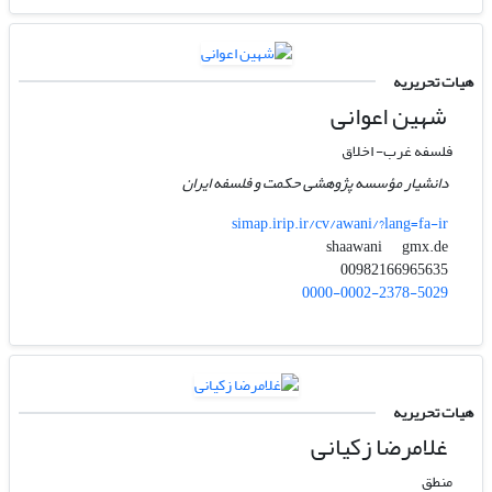
هیات تحریریه
شهین اعوانی
فلسفه غرب- اخلاق
دانشیار مؤسسه پژوهشی حکمت و فلسفه ایران
simap.irip.ir/cv/awani/?lang=fa-ir
gmx.de
shaawani
00982166965635
0000-0002-2378-5029
هیات تحریریه
غلامرضا زکیانی
منطق