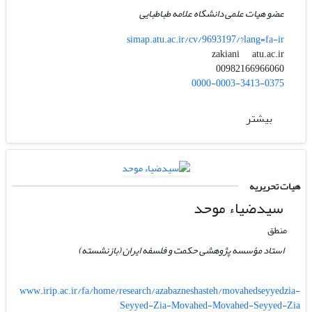
عضو هیات علمی دانشگاه علامه طباطبایی
simap.atu.ac.ir/cv/9693197/?lang=fa-ir
atu.ac.ir
zakiani
00982166966060
0000-0003-3413-0375
بیشتر
هیات تحریریه
سیدضیاء‌ موحد
منطق
استاد مؤسسه پژوهشی حکمت و فلسفه ایران (بازنشسته)
www.irip.ac.ir/fa/home/research/azabazneshasteh/movahedseyyedzia-
Seyyed-Zia-Movahed-Movahed-Seyyed-Zia