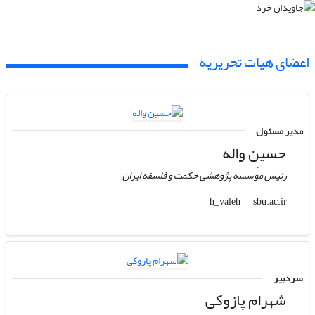
اعضای هیات تحریریه
مدیر مسئول
حسین واله
رئیس مو‌ٔسسه پژوهشی حکمت و فلسفه ایران
sbu.ac.ir
h_valeh
سردبیر
شهرام پازوکی