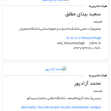
هیات تحریریه
سعید بینای مطلق
فلسفه
عضو هیأت علمی دانشکده ادبیات و علوم انسانی دانشگاه اصفهان
ltr.ui.ac.ir/binaymotlagh
yahoo.fr
said_binayemotlagh
۰۳۱۳۷۹۳۲۱۲۸-۲۶۴۰
هیات تحریریه
محمد آزادپور
فلسفه
رئیس و استاد گروه فلسفه ، دانشگاه ایالتی سانفرانسیسکو
philosophy.sfsu.edu/people/faculty/mohammad-azadpur