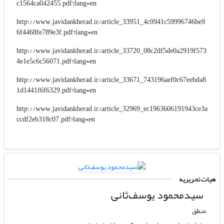
c1564ca042455.pdf?lang=en
http://www.javidankherad.ir/article_33951_4c0941c59996746be9
6f4468fe789e3f.pdf?lang=en
http://www.javidankherad.ir/article_33720_08c2df5de0a2919f573
4e1e5c6c56071.pdf?lang=en
http://www.javidankherad.ir/article_33671_743196aef0c67eebda8
1d1441f6f6329.pdf?lang=en
http://www.javidankherad.ir/article_32969_ec1963606191943ce3a
ccdf2eb318c07.pdf?lang=en
هیات تحریریه
سیدمحمود یوسف‌ثانی
منطق