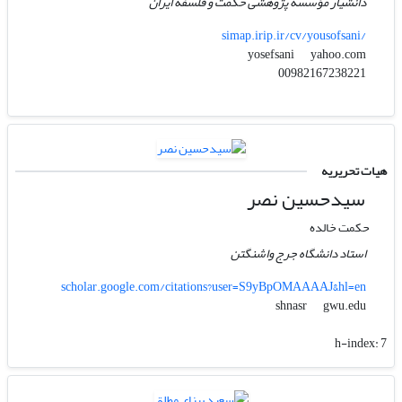
دانشیار مؤسسه پژوهشی حکمت و فلسفه ایران
simap.irip.ir/cv/yousofsani/
yahoo.com
yosefsani
00982167238221
هیات تحریریه
سید‌حسین نصر
حکمت خالده
استاد دانشگاه جرج واشنگتن
scholar.google.com/citations?user=S9yBpOMAAAAJ&hl=en
gwu.edu
shnasr
h-index:
7