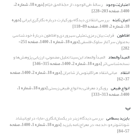
اعتباریّت وجود
رسالۀ «فی الوجود» از حجّة الحق خیّام
[دوره 18، شماره 2،
1400، صفحه 203-228]
اعیان ثابته
بررسی انتقادی دیدگاه بورکهارت درباره نگارگری ایرانی
[دوره
18، شماره 2، 1400، صفحه 89-118]
افلاطون
قرابت بیان رمزی‌ـ‌تمثیلی سهروردی و افلاطون دربارۀ خودشناسی
به‌عنوان سرآغاز سلوک فلسفی
[دوره 18، شماره 1، 1400، صفحه 251-
282]
المبدأ والمعاد
المبدأ والمعاد ابن‌سینا تحلیل مضمونی، ارزیابی پژوهش‌ها و
نسخه‌شناسی اثر
[دوره 18، شماره 2، 1400، صفحه 315-346]
انتقاد
مبانی انتقاد هراکلیتوس از شاعران
[دوره 18، شماره 2، 1400، صفحه
37-62]
انواع طبیعی
رویکرد معرفتی به انواع طبیعی زیستی
[دوره 18، شماره 1،
1400، صفحه 313-333]
ب
بایزید بسطامی
بررسی دیدگاه زینر در یکسان‌انگاری «مایا» در اوپانیشاد
شوتاشوتره و «خدعه» در معراج‌نامه بایزید
[دوره 18، شماره 1، 1400، صفحه
57-84]