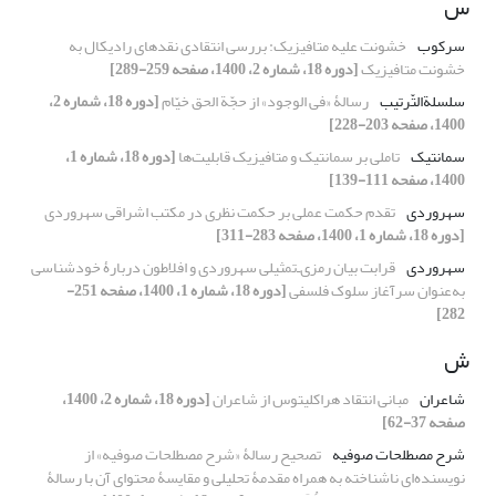
س
سرکوب
خشونت علیه متافیزیک: بررسی انتقادی نقدهای رادیکال به
خشونت متافیزیک
[دوره 18، شماره 2، 1400، صفحه 259-289]
سلسلة‌التّرتیب
رسالۀ «فی الوجود» از حجّة الحق خیّام
[دوره 18، شماره 2،
1400، صفحه 203-228]
سمانتیک
تاملی بر سمانتیک و متافیزیک قابلیت‌ها
[دوره 18، شماره 1،
1400، صفحه 111-139]
سهروردی
تقدم حکمت عملی بر حکمت نظری در مکتب اشراقی سهروردی
[دوره 18، شماره 1، 1400، صفحه 283-311]
سهروردی
قرابت بیان رمزی‌ـ‌تمثیلی سهروردی و افلاطون دربارۀ خودشناسی
به‌عنوان سرآغاز سلوک فلسفی
[دوره 18، شماره 1، 1400، صفحه 251-
282]
ش
شاعران
مبانی انتقاد هراکلیتوس از شاعران
[دوره 18، شماره 2، 1400،
صفحه 37-62]
شرح مصطلحات صوفیه
تصحیح رسالۀ «شرح مصطلحات صوفیه» از
نویسنده‌ای ناشناخته به همراه مقدمۀ تحلیلی و مقایسۀ محتوای آن با رسالۀ