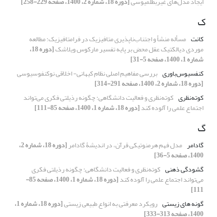
ایجاد مدل‌های غیربطلمیوسی
[دوره 18، شماره 2، 1400، صفحه 229-258]
ک
کانت
مسأله منشأ و اجتناب‌ناپذیری متافیزیک در فرامتافیزیک: مطالعه‌‌
موردی دیالکتیک عقل محض بر پایه‌ تفسیر مارکوس ویلاشک
[دوره 18،
شماره 1، 1400، صفحه 5-31]
کنفسیوس‌باوری
بررسی مفاهیم اصلی نظام کیهانی- اخلاقی نوکنفوسیوسی
[دوره 18، شماره 2، 1400، صفحه 291-314]
کوته‌نظری
کوته‌نظری و فعالیت دانشگاهی: چگونه رذیلتی فکری می‌تواند
اجتماع علمی را آلوده کند
[دوره 18، شماره 1، 1400، صفحه 85-111]
گ
گادامر
مدل فهم هرمنوتیکی قرآن، در اندیشۀ گادامر
[دوره 18، شماره 2،
1400، صفحه 5-36]
گشودگی ذهنی
کوته‌نظری و فعالیت دانشگاهی: چگونه رذیلتی فکری
می‌تواند اجتماع علمی را آلوده کند
[دوره 18، شماره 1، 1400، صفحه 85-
111]
گونه های زیستی
رویکرد معرفتی به انواع طبیعی زیستی
[دوره 18، شماره 1،
1400، صفحه 313-333]