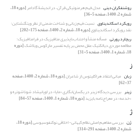
روشنفکران دینی
مدل فهم هرمنوتیکی قرآن، در اندیشۀ گادامر
[دوره 18،
شماره 2، 1400، صفحه 5-36]
رویکرد اسکاندیناوی
نسبت فهم زبانی و شناخت ضمنی از نظر ویتگنشتاین؛
نقد رویکرد اسکاندیناوی
[دوره 18، شماره 2، 1400، صفحه 175-202]
ریچارد رورتی
مسأله منشأ و اجتناب‌ناپذیری متافیزیک در فرامتافیزیک:
مطالعه‌‌ موردی دیالکتیک عقل محض بر پایه‌ تفسیر مارکوس ویلاشک
[دوره
18، شماره 1، 1400، صفحه 5-31]
ز
زبان
مبانی انتقاد هراکلیتوس از شاعران
[دوره 18، شماره 2، 1400، صفحه
37-62]
زینر
بررسی دیدگاه زینر در یکسان‌انگاری «مایا» در اوپانیشاد شوتاشوتره و
«خدعه» در معراج‌نامه بایزید
[دوره 18، شماره 1، 1400، صفحه 57-84]
ژ
ژن
بررسی مفاهیم اصلی نظام کیهانی- اخلاقی نوکنفوسیوسی
[دوره 18،
شماره 2، 1400، صفحه 291-314]