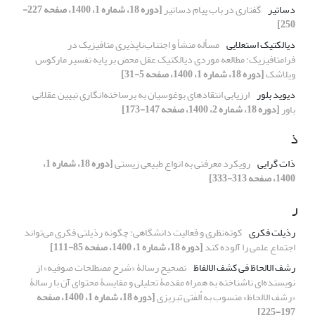
دساتیر
گفتاری در باب پیام دساتیر
[دوره 18، شماره 1، 1400، صفحه 227-
250]
دیالکتیک استعلایی
مسأله منشأ و اجتناب‌ناپذیری متافیزیک در
فرامتافیزیک: مطالعه‌‌ موردی دیالکتیک عقل محض بر پایه‌ تفسیر مارکوس
ویلاشک
[دوره 18، شماره 1، 1400، صفحه 5-31]
دیوید بلور
ارزیابی انتقادهای بوغوسیان به برساخته‌انگاری تبیین عقلانی
باور
[دوره 18، شماره 2، 1400، صفحه 147-173]
ذ
ذات گرایی
رویکرد معرفتی به انواع طبیعی زیستی
[دوره 18، شماره 1،
1400، صفحه 313-333]
ر
رذیلت فکری
کوته‌نظری و فعالیت دانشگاهی: چگونه رذیلتی فکری می‌تواند
اجتماع علمی را آلوده کند
[دوره 18، شماره 1، 1400، صفحه 85-111]
رشف الالحاظ فی کشف الالفاظ
تصحیح رسالۀ «شرح مصطلحات صوفیه» از
نویسنده‌ای ناشناخته به همراه مقدمۀ تحلیلی و مقایسۀ محتوای آن با رسالۀ
«رشف الالحاظ» منسوب به اُلفَتی تبریزی
[دوره 18، شماره 1، 1400، صفحه
197-225]