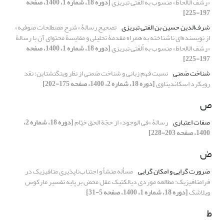
«رشف الالحاظ» منسوب به اُلفَتی تبریزی
[دوره 18، شماره 1، 1400، صفحه
197-225]
شرف‌الدین حسین بن الفتی تبریزی
تصحیح رسالۀ «شرح مصطلحات صوفیه»
از نویسنده‌ای ناشناخته به همراه مقدمۀ تحلیلی و مقایسۀ محتوای آن با رسالۀ
«رشف الالحاظ» منسوب به اُلفَتی تبریزی
[دوره 18، شماره 1، 1400، صفحه
197-225]
شناخت ضمنی
نسبت فهم زبانی و شناخت ضمنی از نظر ویتگنشتاین؛ نقد
رویکرد اسکاندیناوی
[دوره 18، شماره 2، 1400، صفحه 175-202]
ص
صفات اعتباری
رسالۀ «فی الوجود» از حجّة الحق خیّام
[دوره 18، شماره 2،
1400، صفحه 203-228]
ض
ضرورت گرایی و امکان گرایی
مسأله منشأ و اجتناب‌ناپذیری متافیزیک در
فرامتافیزیک: مطالعه‌‌ موردی دیالکتیک عقل محض بر پایه‌ تفسیر مارکوس
ویلاشک
[دوره 18، شماره 1، 1400، صفحه 5-31]
ط