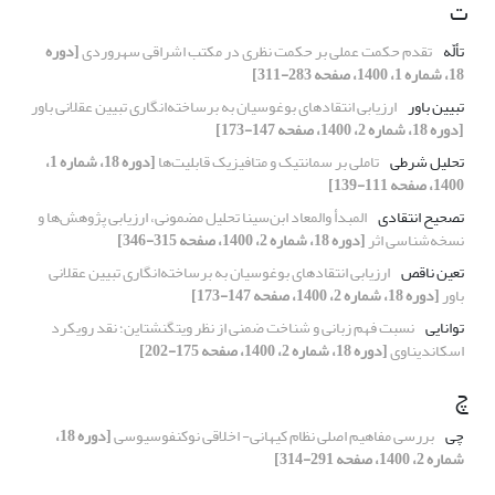
ت
تألّه
تقدم حکمت عملی بر حکمت نظری در مکتب اشراقی سهروردی
[دوره
18، شماره 1، 1400، صفحه 283-311]
تبیین باور
ارزیابی انتقادهای بوغوسیان به برساخته‌انگاری تبیین عقلانی باور
[دوره 18، شماره 2، 1400، صفحه 147-173]
تحلیل شرطی
تاملی بر سمانتیک و متافیزیک قابلیت‌ها
[دوره 18، شماره 1،
1400، صفحه 111-139]
تصحیح انتقادی
المبدأ والمعاد ابن‌سینا تحلیل مضمونی، ارزیابی پژوهش‌ها و
نسخه‌شناسی اثر
[دوره 18، شماره 2، 1400، صفحه 315-346]
تعین ناقص
ارزیابی انتقادهای بوغوسیان به برساخته‌انگاری تبیین عقلانی
باور
[دوره 18، شماره 2، 1400، صفحه 147-173]
توانایی
نسبت فهم زبانی و شناخت ضمنی از نظر ویتگنشتاین؛ نقد رویکرد
اسکاندیناوی
[دوره 18، شماره 2، 1400، صفحه 175-202]
چ
چی
بررسی مفاهیم اصلی نظام کیهانی- اخلاقی نوکنفوسیوسی
[دوره 18،
شماره 2، 1400، صفحه 291-314]