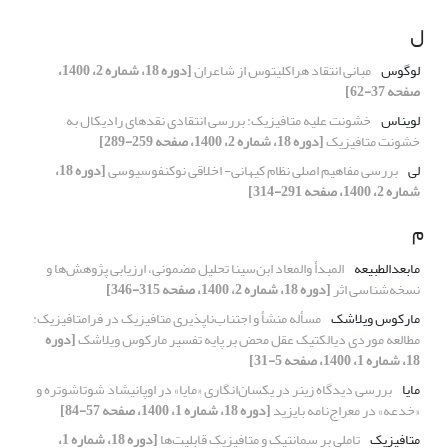
ل
لوگوس
مبانی انتقاد هراکلیتوس از شاعران
[دوره 18، شماره 2، 1400،
صفحه 37-62]
لویناس
خشونت علیه متافیزیک: بررسی انتقادی نقدهای رادیکال به
خشونت متافیزیک
[دوره 18، شماره 2، 1400، صفحه 259-289]
لی
بررسی مفاهیم اصلی نظام کیهانی- اخلاقی نوکنفوسیوسی
[دوره 18،
شماره 2، 1400، صفحه 291-314]
م
مابعدالطبیعه
المبدأ والمعاد ابن‌سینا تحلیل مضمونی، ارزیابی پژوهش‌ها و
نسخه‌شناسی اثر
[دوره 18، شماره 2، 1400، صفحه 315-346]
مارکوس ویلاشک
مسأله منشأ و اجتناب‌ناپذیری متافیزیک در فرامتافیزیک:
مطالعه‌‌ موردی دیالکتیک عقل محض بر پایه‌ تفسیر مارکوس ویلاشک
[دوره
18، شماره 1، 1400، صفحه 5-31]
مایا
بررسی دیدگاه زینر در یکسان‌انگاری «مایا» در اوپانیشاد شوتاشوتره و
«خدعه» در معراج‌نامه بایزید
[دوره 18، شماره 1، 1400، صفحه 57-84]
متافیزیک
تاملی بر سمانتیک و متافیزیک قابلیت‌ها
[دوره 18، شماره 1،