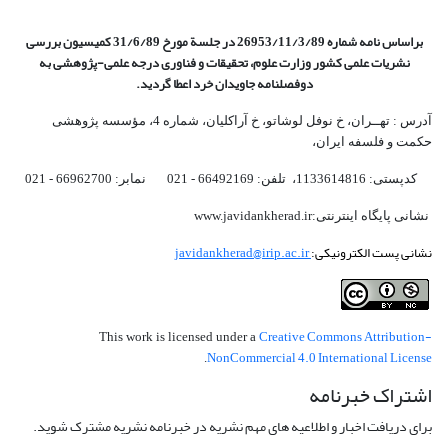
براساس نامه شماره 26953/11/3/89 در جلسة مورخ 31/6/89 کمیسیون
بررسی
نشریات علمی کشور وزارت علوم، تحقیقات و فناوری درجه علمی‌-پژوهشی
به
دوفصلنامه جاویدان خرد اعطا گردید.
آدرس : تهــران، خ نوفل لوشاتو، خ آراکلیان، شماره 4،‌ مؤسسه پژوهشی
حکمت و فلسفه ایران،‌
کدپستی: 1133614816، تلفن: 66492169 - 021 نمابر: 66962700 - 021
نشانی پایگاه اینترنتی:www.javidankherad.ir
نشانی پست الکترونیکی:
javidankherad@irip.ac.ir
Creative Commons Attribution-
This work is licensed under a
NonCommercial 4.0 International License
.
اشتراک خبرنامه
برای دریافت اخبار و اطلاعیه های مهم نشریه در خبرنامه نشریه مشترک شوید.