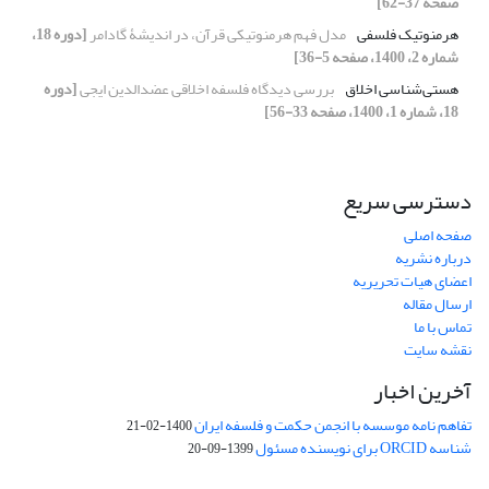
صفحه 37-62]
هرمنوتیک فلسفی
مدل فهم هرمنوتیکی قرآن، در اندیشۀ گادامر
[دوره 18،
شماره 2، 1400، صفحه 5-36]
هستی‌شناسی اخلاق
بررسی دیدگاه فلسفه اخلاقی عضدالدین ایجی
[دوره
18، شماره 1، 1400، صفحه 33-56]
دسترسی سریع
صفحه اصلی
درباره نشریه
اعضای هیات تحریریه
ارسال مقاله
تماس با ما
نقشه سایت
آخرین اخبار
تفاهم نامه موسسه با انجمن حکمت و فلسفه ایران
1400-02-21
شناسه ORCID برای نویسنده مسئول
1399-09-20