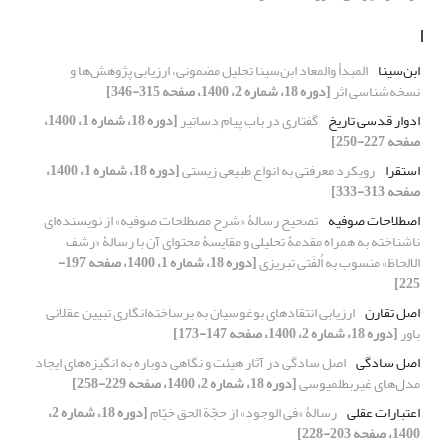
ا
ابن‌سینا
المبدأ والمعاد ابن‌سینا تحلیل مضمونی، ارزیابی پژوهش‌ها و
نسخه‌شناسی اثر
[دوره 18، شماره 2، 1400، صفحه 315-346]
ادوار قدسی تاریخ
گفتاری در باب پیام دساتیر
[دوره 18، شماره 1، 1400،
صفحه 227-250]
استقرا
رویکرد معرفتی به انواع طبیعی زیستی
[دوره 18، شماره 1، 1400،
صفحه 313-333]
اصطلاحات صوفیه
تصحیح رسالۀ «شرح مصطلحات صوفیه» از نویسنده‌ای
ناشناخته به همراه مقدمۀ تحلیلی و مقایسۀ محتوای آن با رسالۀ «رشف
الالحاظ» منسوب به اُلفَتی تبریزی
[دوره 18، شماره 1، 1400، صفحه 197-
225]
اصل تقارن
ارزیابی انتقادهای بوغوسیان به برساخته‌انگاری تبیین عقلانی
باور
[دوره 18، شماره 2، 1400، صفحه 147-173]
اصل سادگی
اصل سادگی در آثار هیئت و نگاهی دوباره به انگیزه‌های ایجاد
مدل‌های غیربطلمیوسی
[دوره 18، شماره 2، 1400، صفحه 229-258]
اعتبارات عقلی
رسالۀ «فی الوجود» از حجّة الحق خیّام
[دوره 18، شماره 2،
1400، صفحه 203-228]