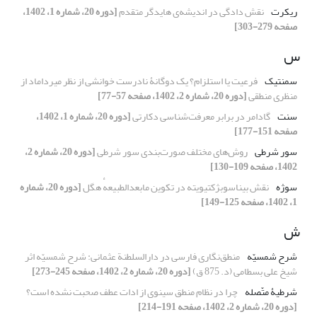
ریکرت
نقش دادگی در اندیشه‌ی هایدگر متقدم
[دوره 20، شماره 1، 1402،
صفحه 279-303]
س
سمنتیک
فرعیت یا استلزام؟ یک دوگانۀ نادرست خوانشی از نظر میرداماد از
منظری منطقی
[دوره 20، شماره 2، 1402، صفحه 57-77]
سنت
گادامر در برابر معرفت‌شناسی دکارتی
[دوره 20، شماره 1، 1402،
صفحه 151-177]
سور شرطی‌
روش‌های مختلف صورت‌بندی سور شرطی
[دوره 20، شماره 2،
1402، صفحه 109-130]
سوژه
نقش بیناسوبژکتیویته در تکوین مابعدالطبیعهٔ هگل
[دوره 20، شماره
1، 1402، صفحه 125-149]
ش
شرح شمسیّه
منطق‌نگاری فارسی در دارالسلطنة عثمانی: شرح شمسیّه اثر
شیخ علی بسطامی (د. 875 ق)
[دوره 20، شماره 2، 1402، صفحه 245-273]
شرطیۀ متّصله
چرا در نظام منطق سینوی از ادات عطف صحبت نشده است؟
[دوره 20، شماره 2، 1402، صفحه 191-214]