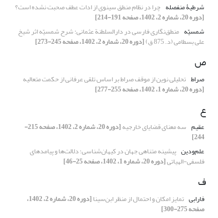
شرطیۀ منفصله
چرا در نظام منطق سینوی از ادات عطف صحبت نشده است؟
[دوره 20، شماره 2، 1402، صفحه 191-214]
شمسیّه
منطق‌نگاری فارسی در دارالسلطنة عثمانی: شرح شمسیّه اثر شیخ
علی بسطامی (د. 875 ق)
[دوره 20، شماره 2، 1402، صفحه 245-273]
ص
صراط
تحلیلی نوین از موقف صراط بر اساس تلقی عرفانی از حکمت متعالیه
[دوره 20، شماره 1، 1402، صفحه 255-277]
ع
عقیم
سه معنای قضایای خارجیه
[دوره 20، شماره 2، 1402، صفحه 215-
244]
علم‌و‌دین
پیشینه متناهی جهان در کیهان‌شناسی؛ دلالت‌ها و پیامدهای
فلسفی-الهیاتی
[دوره 20، شماره 1، 1402، صفحه 25-46]
ف
فارابی
تمایز امکان و احتمال از منظر ابن‌سینا
[دوره 20، شماره 2، 1402،
صفحه 275-300]