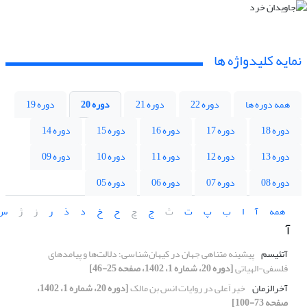
نمایه کلیدواژه ها
همه دوره ها
دوره 22
دوره 21
دوره 20
دوره 19
دوره 18
دوره 17
دوره 16
دوره 15
دوره 14
دوره 13
دوره 12
دوره 11
دوره 10
دوره 09
دوره 08
دوره 07
دوره 06
دوره 05
همه
آ
ا
ب
پ
ت
ث
ج
چ
ح
خ
د
ذ
ر
ز
ژ
س
آ
آتئیسم
پیشینه متناهی جهان در کیهان‌شناسی؛ دلالت‌ها و پیامدهای
فلسفی-الهیاتی
[دوره 20، شماره 1، 1402، صفحه 25-46]
آخرالزمان
خیر اَعلی در روایات انس بن مالک
[دوره 20، شماره 1، 1402،
صفحه 73-100]