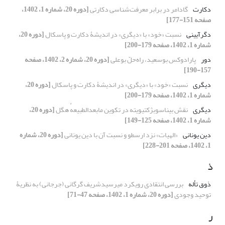
دکارت
گادامر در برابر معرفت‌شناسی دکارتی
[دوره 20، شماره 1، 1402،
صفحه 151-177]
دگرآیینی
نسبت «خود» با «دیگری» در اندیشۀ دکارت و پاسکال
[دوره 20،
شماره 1، 1402، صفحه 179-200]
دور
پارادوکس بوسعید، راه‌حلّ بوعلی
[دوره 20، شماره 2، 1402، صفحه
157-190]
دیگری
نسبت «خود» با «دیگری» در اندیشۀ دکارت و پاسکال
[دوره 20،
شماره 1، 1402، صفحه 179-200]
دیگری
نقش بیناسوبژکتیویته در تکوین مابعدالطبیعهٔ هگل
[دوره 20،
شماره 1، 1402، صفحه 125-149]
دین یونانی
«الهیات» نزد ارسطو و نسبت آن با دین یونانی
[دوره 20، شماره
1، 1402، صفحه 201-228]
ذ
ذوق تأله
بررسی انتقادی رویکرد میرسیدشریف گرگانی (جرجانی) به نظریۀ
توحید وجودی
[دوره 20، شماره 1، 1402، صفحه 47-71]
ر