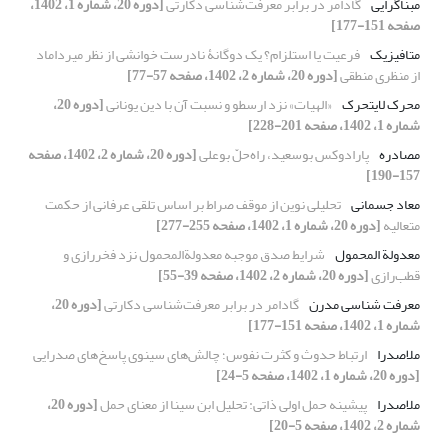
مبناگرایی
گادامر در برابر معرفت‌شناسی دکارتی
[دوره 20، شماره 1، 1402،
صفحه 151-177]
متافیزیک
فرعیت یا استلزام؟ یک دوگانۀ نادرست خوانشی از نظر میرداماد
از منظری منطقی
[دوره 20، شماره 2، 1402، صفحه 57-77]
محرک لایتحرک
«الهیات» نزد ارسطو و نسبت آن با دین یونانی
[دوره 20،
شماره 1، 1402، صفحه 201-228]
مصادره
پارادوکس بوسعید، راه‌حلّ بوعلی
[دوره 20، شماره 2، 1402، صفحه
157-190]
معاد جسمانی
تحلیلی نوین از موقف صراط بر اساس تلقی عرفانی از حکمت
متعالیه
[دوره 20، شماره 1، 1402، صفحه 255-277]
معدولة المحمول
شرایط صدق موجبه معدولة‌المحمول نزد فخر‌رازی و
قطب‌رازی
[دوره 20، شماره 2، 1402، صفحه 39-55]
معرفت شناسی مدرن
گادامر در برابر معرفت‌شناسی دکارتی
[دوره 20،
شماره 1، 1402، صفحه 151-177]
ملاصدرا
ارتباط حدوث و کثرت نفوس؛ چالش‌های سینوی پاسخ‌های صدرایی
[دوره 20، شماره 1، 1402، صفحه 5-24]
ملاصدرا
پیشینه حمل اولی ذاتی: تحلیل ابن سینا از معنای حمل
[دوره 20،
شماره 2، 1402، صفحه 5-20]