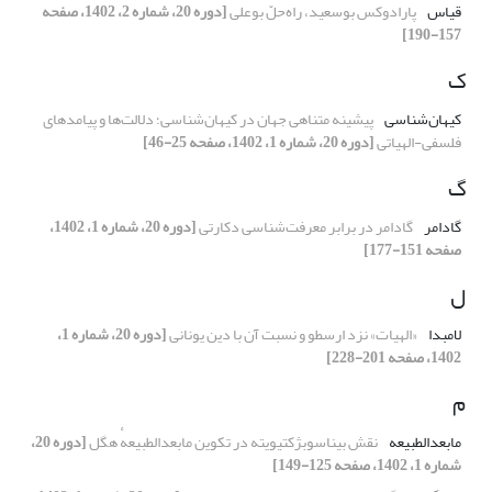
قیاس
پارادوکس بوسعید، راه‌حلّ بوعلی
[دوره 20، شماره 2، 1402، صفحه
157-190]
ک
کیهان‌شناسی
پیشینه متناهی جهان در کیهان‌شناسی؛ دلالت‌ها و پیامدهای
فلسفی-الهیاتی
[دوره 20، شماره 1، 1402، صفحه 25-46]
گ
گادامر
گادامر در برابر معرفت‌شناسی دکارتی
[دوره 20، شماره 1، 1402،
صفحه 151-177]
ل
لامبدا
«الهیات» نزد ارسطو و نسبت آن با دین یونانی
[دوره 20، شماره 1،
1402، صفحه 201-228]
م
مابعدالطبیعه
نقش بیناسوبژکتیویته در تکوین مابعدالطبیعهٔ هگل
[دوره 20،
شماره 1، 1402، صفحه 125-149]