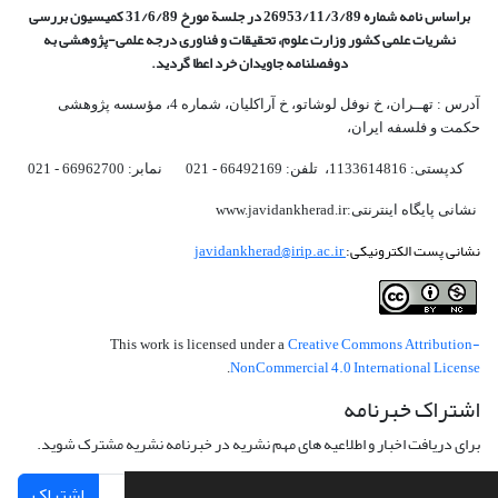
براساس نامه شماره 26953/11/3/89 در جلسة مورخ 31/6/89 کمیسیون
بررسی
نشریات علمی کشور وزارت علوم، تحقیقات و فناوری درجه علمی‌-پژوهشی
به
دوفصلنامه جاویدان خرد اعطا گردید.
آدرس : تهــران، خ نوفل لوشاتو، خ آراکلیان، شماره 4،‌ مؤسسه پژوهشی
حکمت و فلسفه ایران،‌
کدپستی: 1133614816، تلفن: 66492169 - 021 نمابر: 66962700 - 021
نشانی پایگاه اینترنتی:www.javidankherad.ir
نشانی پست الکترونیکی:
javidankherad@irip.ac.ir
Creative Commons Attribution-
This work is licensed under a
NonCommercial 4.0 International License
.
اشتراک خبرنامه
برای دریافت اخبار و اطلاعیه های مهم نشریه در خبرنامه نشریه مشترک شوید.
اشتراک