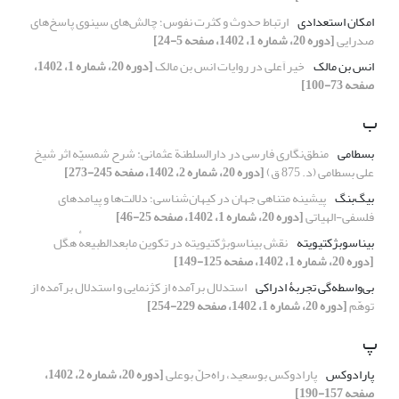
امکان استعدادی
ارتباط حدوث و کثرت نفوس؛ چالش‌های سینوی پاسخ‌های
صدرایی
[دوره 20، شماره 1، 1402، صفحه 5-24]
انس بن مالک
خیر اَعلی در روایات انس بن مالک
[دوره 20، شماره 1، 1402،
صفحه 73-100]
ب
بسطامی
منطق‌نگاری فارسی در دارالسلطنة عثمانی: شرح شمسیّه اثر شیخ
علی بسطامی (د. 875 ق)
[دوره 20، شماره 2، 1402، صفحه 245-273]
بیگ‌بنگ
پیشینه متناهی جهان در کیهان‌شناسی؛ دلالت‌ها و پیامدهای
فلسفی-الهیاتی
[دوره 20، شماره 1، 1402، صفحه 25-46]
بیناسوبژکتیویته
نقش بیناسوبژکتیویته در تکوین مابعدالطبیعهٔ هگل
[دوره 20، شماره 1، 1402، صفحه 125-149]
بی‌واسطه‌گی تجربۀ ادراکی
استدلال برآمده از کژنمایی و استدلال برآمده از
توهّم
[دوره 20، شماره 1، 1402، صفحه 229-254]
پ
پارادوکس
پارادوکس بوسعید، راه‌حلّ بوعلی
[دوره 20، شماره 2، 1402،
صفحه 157-190]