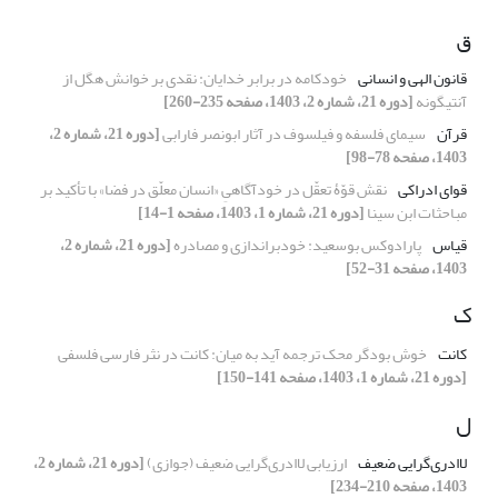
ق
قانون الهی و انسانی
خودکامه در برابر خدایان: نقدی بر خوانش هگل از
آنتیگونه
[دوره 21، شماره 2، 1403، صفحه 235-260]
قرآن
سیمای فلسفه و فیلسوف در آثار ابونصر فارابی
[دوره 21، شماره 2،
1403، صفحه 78-98]
قوای ادراکی
نقش قوّۀ تعقّل در خودآگاهیِ «انسان معلّق در فضا» با تأکید بر
مباحثات ابن سینا
[دوره 21، شماره 1، 1403، صفحه 1-14]
قیاس
پارادوکس بوسعید: خودبراندازی و مصادره
[دوره 21، شماره 2،
1403، صفحه 31-52]
ک
کانت
خوش بودگر محک ترجمه آید به میان: کانت در نثر فارسی فلسفی
[دوره 21، شماره 1، 1403، صفحه 141-150]
ل
لاادری‌گرایی ضعیف
ارزیابی لاادری‌گرایی ضعیف (جوازی)
[دوره 21، شماره 2،
1403، صفحه 210-234]