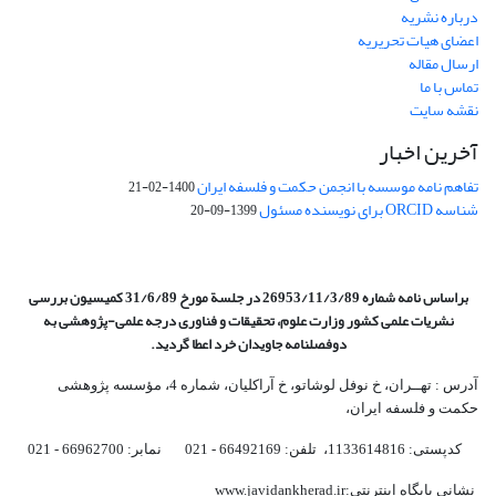
درباره نشریه
اعضای هیات تحریریه
ارسال مقاله
تماس با ما
نقشه سایت
آخرین اخبار
تفاهم نامه موسسه با انجمن حکمت و فلسفه ایران
1400-02-21
شناسه ORCID برای نویسنده مسئول
1399-09-20
براساس نامه شماره 26953/11/3/89 در جلسة مورخ 31/6/89 کمیسیون
بررسی
نشریات علمی کشور وزارت علوم، تحقیقات و فناوری درجه علمی‌-پژوهشی
به
دوفصلنامه جاویدان خرد اعطا گردید.
آدرس : تهــران، خ نوفل لوشاتو، خ آراکلیان، شماره 4،‌ مؤسسه پژوهشی
حکمت و فلسفه ایران،‌
کدپستی: 1133614816، تلفن: 66492169 - 021 نمابر: 66962700 - 021
نشانی پایگاه اینترنتی:www.javidankherad.ir