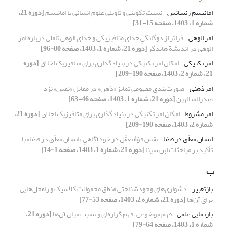
امانیسم رنسانس
نسبت تکوینی و تأویلی علوم انسانی با امانیسم
[دوره 21،
شماره 1، 1403، صفحه 15-31]
امر الوهی
فراتر از دوگانگیِ خدای متافیزیکی و خدای الوهی تأملی دربارة امر
الوهی در اندیشة هایدگر
[دوره 21، شماره 1، 1403، صفحه 80-96]
امر تکنیکی
امکان امر تکنیکی در بنیادگذاری برای متافیزیک اخلاق
[دوره
21، شماره 2، 1403، صفحه 190-209]
امرذهنی
صورت‌بندی مفهومی تمایز «ذهن» در مقابل «نفس» نزد
صدرالمتالهین
[دوره 21، شماره 1، 1403، صفحه 46-63]
امر مشروط
امکان امر تکنیکی در بنیادگذاری برای متافیزیک اخلاق
[دوره 21،
شماره 2، 1403، صفحه 190-209]
انسان معلّق در فضا
نقش قوّۀ تعقّل در خودآگاهیِ «انسان معلّق در فضا» با
تأکید بر مباحثات ابن سینا
[دوره 21، شماره 1، 1403، صفحه 1-14]
ب
بازتعبیر
دشواری‌های وجودشناختی منطق محمولات کلاسیک و راه‌حل‌هایی
برای آن‌ها
[دوره 21، شماره 2، 1403، صفحه 53-77]
بازنمایی علمی
فهم موضوعی، فهم گزاره‌ای و نسبت میان آن‌ها
[دوره 21،
شماره 1، 1403، صفحه 64-79]