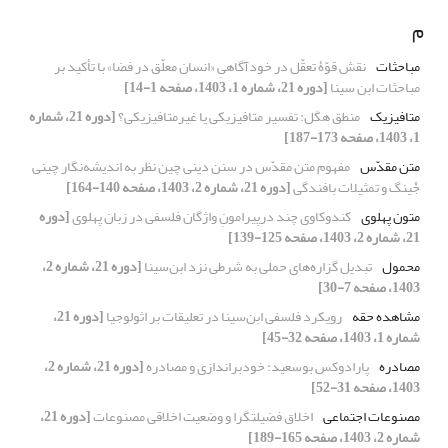
م
مباحثات
نقش قوّۀ تعقّل در خودآگاهیِ «انسان معلّق در فضا» با تأکید بر
مباحثات ابن سینا
[دوره 21، شماره 1، 1403، صفحه 1-14]
متافیزیک
منطق هگل: تفسیر متافیزیکی یا غیرمتافیزیکی؟
[دوره 21، شماره
1، 1403، صفحه 173-187]
متن مقدّس
مفهوم متن مقدّس در سنن دینی چین نظر به اندیشه‌نگار چینی
جْینگ و تمثیلات بافندگی
[دوره 21، شماره 2، 1403، صفحه 140-164]
متون پهلوی
کندوکاوی چند درپیرامونِ واژگان فلسفی در زبان پهلوی
[دوره
21، شماره 2، 1403، صفحه 125-139]
محمول
تبدیل گزاره‌های حملی به شرطی نزد ابن‌سینا
[دوره 21، شماره 2،
1403، صفحه 7-30]
مشاهده حقه
رویکرد فلسفی ابن‌سینا در تعلیقات بر اثولوجیا
[دوره 21،
شماره 1، 1403، صفحه 32-45]
مصادره
پارادوکس بوسعید: خودبراندازی و مصادره
[دوره 21، شماره 2،
1403، صفحه 31-52]
مصنوعات اجتماعی
اخلاق فضیلت‎گرا و وضعیت اخلاقی مصنوعات
[دوره 21،
شماره 2، 1403، صفحه 165-189]