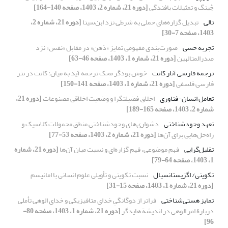
جْینگ و تمثیلات بافندگی
[دوره 21، شماره 2، 1403، صفحه 140-164]
تالی
تبدیل گزاره‌های حملی به شرطی نزد ابن‌سینا
[دوره 21، شماره 2،
1403، صفحه 7-30]
تجربه حسی
صورت‌بندی مفهومی تمایز «ذهن» در مقابل «نفس» نزد
صدرالمتالهین
[دوره 21، شماره 1، 1403، صفحه 46-63]
ترجمه فارسی آثار کانت
خوش بودگر محک ترجمه آید به میان: کانت در نثر
فارسی فلسفی
[دوره 21، شماره 1، 1403، صفحه 141-150]
تعامل انسان-فناوری
اخلاق فضیلت‎گرا و وضعیت اخلاقی مصنوعات
[دوره 21،
شماره 2، 1403، صفحه 165-189]
تعهد وجودشناختی
دشواری‌های وجودشناختی منطق محمولات کلاسیک و
راه‌حل‌هایی برای آن‌ها
[دوره 21، شماره 2، 1403، صفحه 53-77]
تقلیل‌گرایی
فهم موضوعی، فهم گزاره‌ای و نسبت میان آن‌ها
[دوره 21، شماره
1، 1403، صفحه 64-79]
تکوینی/ اگزیستانسیال
نسبت تکوینی و تأویلی علوم انسانی با امانیسم
[دوره 21، شماره 1، 1403، صفحه 15-31]
تمایز هستی‌شناختی
فراتر از دوگانگیِ خدای متافیزیکی و خدای الوهی تأملی
دربارة امر الوهی در اندیشة هایدگر
[دوره 21، شماره 1، 1403، صفحه 80-
96]