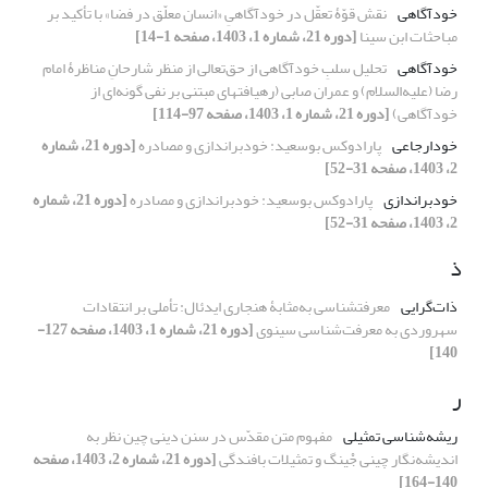
خودآگاهی
نقش قوّۀ تعقّل در خودآگاهیِ «انسان معلّق در فضا» با تأکید بر
مباحثات ابن سینا
[دوره 21، شماره 1، 1403، صفحه 1-14]
خودآگاهی
تحلیل سلبِ خودآگاهی از حق‌تعالی از منظر شارحانِ مناظرۀ امام
رضا (علیه‌السلام) و عمران صابی (رهیافتهای مبتنی بر نفی گونه‌ای از
خودآگاهی)
[دوره 21، شماره 1، 1403، صفحه 97-114]
خودارجاعی
پارادوکس بوسعید: خودبراندازی و مصادره
[دوره 21، شماره
2، 1403، صفحه 31-52]
خودبراندازی
پارادوکس بوسعید: خودبراندازی و مصادره
[دوره 21، شماره
2، 1403، صفحه 31-52]
ذ
ذات‌گرایی
معرفت‎شناسی به‌مثابۀ هنجاری ایدئال: تأملی بر انتقادات
سهروردی به معرفت‌شناسی سینوی
[دوره 21، شماره 1، 1403، صفحه 127-
140]
ر
ریشه‌شناسی تمثیلی
مفهوم متن مقدّس در سنن دینی چین نظر به
اندیشه‌نگار چینی جْینگ و تمثیلات بافندگی
[دوره 21، شماره 2، 1403، صفحه
140-164]