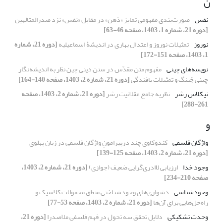
ن
نفس
صورت‌بندی مفهومی تمایز «ذهن» در مقابل «نفس» نزد صدرالمتالهین
[دوره 21، شماره 1، 1403، صفحه 46-63]
نوروز
تمثیلات نوروز و اعتدال بهاری در اندیشۀ اسماعیلیه
[دوره 21، شماره
1، 1403، صفحه 151-172]
نویسه‌های چینی
مفهوم متن مقدّس در سنن دینی چین نظر به اندیشه‌نگار
چینی جْینگ و تمثیلات بافندگی
[دوره 21، شماره 2، 1403، صفحه 140-164]
نیکلاس رشر
نظریه جامع عقلانیت رشر
[دوره 21، شماره 2، 1403، صفحه
261-288]
و
واژگان فلسفی
کندوکاوی چند درپیرامونِ واژگان فلسفی در زبان پهلوی
[دوره 21، شماره 2، 1403، صفحه 125-139]
وجود خدا
ارزیابی لاادری‌گرایی ضعیف (جوازی)
[دوره 21، شماره 2، 1403،
صفحه 210-234]
وجودشناسی
دشواری‌های وجودشناختی منطق محمولات کلاسیک و
راه‌حل‌هایی برای آن‌ها
[دوره 21، شماره 2، 1403، صفحه 53-77]
وحدت تشکیکی
دلایل تحقق سه تحول در فهم فلسفی ملاصدرا
[دوره 21،