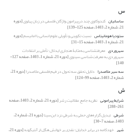
س
ساسانیان
کندوکاوی چند درپیرامونِ واژگان فلسفی در زبان پهلوی
[دوره
21، شماره 2، 1403، صفحه 125-139]
ستودیا هومانیتاس
نسبت تکوینی و تأویلی علوم انسانی با امانیسم
[دوره
21، شماره 1، 1403، صفحه 15-31]
سهروردی
معرفت‎شناسی به‌مثابۀ هنجاری ایدئال: تأملی بر انتقادات
سهروردی به معرفت‌شناسی سینوی
[دوره 21، شماره 1، 1403، صفحه 127-
140]
سه سیر ملاصدرا
دلایل تحقق سه تحول در فهم فلسفی ملاصدرا
[دوره 21،
شماره 2، 1403، صفحه 99-124]
ش
شرایط پیرامونی
نظریه جامع عقلانیت رشر
[دوره 21، شماره 2، 1403، صفحه
261-288]
شرطی
تبدیل گزاره‌های حملی به شرطی نزد ابن‌سینا
[دوره 21، شماره 2،
1403، صفحه 7-30]
شهر
خودکامه در برابر خدایان: نقدی بر خوانش هگل از آنتیگونه
[دوره 21،