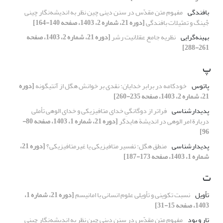
بافندگی
مفهوم متن مقدّس در سنن دینی چین نظر به اندیشه‌نگار چینی
جْینگ و تمثیلات بافندگی
[دوره 21، شماره 2، 1403، صفحه 140-164]
بهینه‌گرایی
نظریه جامع عقلانیت رشر
[دوره 21، شماره 2، 1403، صفحه
261-288]
پ
پاتوس
خودکامه در برابر خدایان: نقدی بر خوانش هگل از آنتیگونه
[دوره
21، شماره 2، 1403، صفحه 235-260]
پدیدارشناسی
فراتر از دوگانگیِ خدای متافیزیکی و خدای الوهی تأملی
دربارة امر الوهی در اندیشة هایدگر
[دوره 21، شماره 1، 1403، صفحه 80-
96]
پدیدارشناسی
منطق هگل: تفسیر متافیزیکی یا غیرمتافیزیکی؟
[دوره 21،
شماره 1، 1403، صفحه 173-187]
ت
تأویل
نسبت تکوینی و تأویلی علوم انسانی با امانیسم
[دوره 21، شماره 1،
1403، صفحه 15-31]
تار و پود
مفهوم متن مقدّس در سنن دینی چین نظر به اندیشه‌نگار چینی