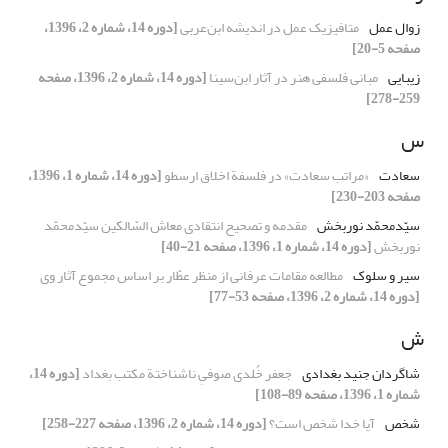
زوال عمل
متافیزیک عمل در اندیشه ابن‌عربی
[دوره 14، شماره 2، 1396،
صفحه 5-20]
زیبایی
مبانی فلسفی هنر در آثار ابن‌سینا
[دوره 14، شماره 2، 1396، صفحه
259-278]
س
سعادت
«مراتب سعادت» در فلسفة اخلاق ارسطو
[دوره 14، شماره 1، 1396،
صفحه 203-230]
سیّدمحمّد نوربخش
مقدمه و تصحیح انتقادی معاش السّالکین سیّدمحمّد
نوربخش
[دوره 14، شماره 1، 1396، صفحه 21-40]
سیر و سلوک
مطالعه مقامات عرفانی از منظر عطّار بر اساس مجموع آثار وی
[دوره 14، شماره 2، 1396، صفحه 53-77]
ش
شاگردان جنید بغدادی
جعفر خُلدی صوفیِ ناشناختة مکتب بغداد
[دوره 14،
شماره 1، 1396، صفحه 89-108]
شخص
آیا خدا شخص است؟
[دوره 14، شماره 2، 1396، صفحه 227-258]