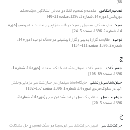
88]
تصحیح انتقادی
مقدمه و تصحیح انتقادی معاش السّالکین سیّدمحمّد
نوربخش
[دوره 14، شماره 1، 1396، صفحه 21-40]
تفرّد
نظریه مکان، محمول و تفرّد در فلسفه ژاپنی از نیشیدا تا ایزوتسو
[دوره
14، شماره 2، 1396، صفحه 5-24]
توجیه
مقایسة گزارة بدیهی و گزارة پیشینی در مسألة توجیه
[دوره 14،
شماره 2، 1396، صفحه 111-134]
ج
جعفر خُلدی
جعفر خُلدی صوفیِ ناشناختة مکتب بغداد
[دوره 14، شماره 1،
1396، صفحه 89-108]
جهان‌شناسی زرتشتی
جایگاه امشاسپندان در جهان‌شناسی مزدایی و نقش
آنها در سلوک فردی
[دوره 14، شماره 1، 1396، صفحه 157-182]
جوهریت عمل
متافیزیک عمل در اندیشه ابن‌عربی
[دوره 14، شماره 2،
1396، صفحه 5-20]
ح
حرکت‌شناسی
تبیین حرکت‌شناسی ابن‌سینا در سنّت تفسیری حلّ مشکلات