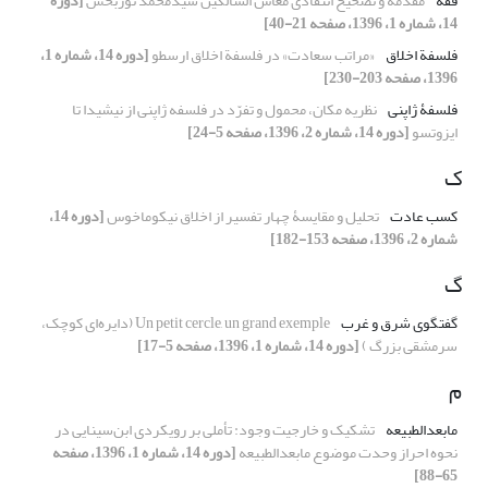
فقه
مقدمه و تصحیح انتقادی معاش السّالکین سیّدمحمّد نوربخش
[دوره
14، شماره 1، 1396، صفحه 21-40]
فلسفة اخلاق
«مراتب سعادت» در فلسفة اخلاق ارسطو
[دوره 14، شماره 1،
1396، صفحه 203-230]
فلسفۀ ژاپنی
نظریه مکان، محمول و تفرّد در فلسفه ژاپنی از نیشیدا تا
ایزوتسو
[دوره 14، شماره 2، 1396، صفحه 5-24]
ک
کسب عادت
تحلیل و مقایسۀ چهار تفسیر از اخلاق نیکوماخوس
[دوره 14،
شماره 2، 1396، صفحه 153-182]
گ
گفتگوی شرق و غرب
Un petit cercle, un grand exemple (دایره‌ای کوچک،
سرمشقی بزرگ )
[دوره 14، شماره 1، 1396، صفحه 5-17]
م
مابعدالطبیعه
تشکیک و خارجیت وجود: تأملی بر رویکردی ابن‌سینایی در
نحوه احراز وحدت موضوع مابعدالطبیعه
[دوره 14، شماره 1، 1396، صفحه
65-88]