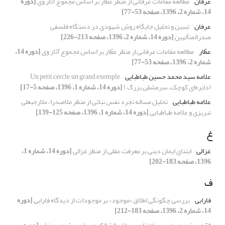
عرفان
مطالعه مقامات عرفانی از منظر عطّار بر اساس مجموع آثار وی
[دوره
14، شماره 2، 1396، صفحه 53-77]
عرفان
تبیین و تحلیل جایگاه روش شهودی در دستگاه‌ فلسفی
صدرالمتألهین
[دوره 14، شماره 2، 1396، صفحه 213-226]
عطّار
مطالعه مقامات عرفانی از منظر عطّار بر اساس مجموع آثار وی
[دوره 14،
شماره 2، 1396، صفحه 53-77]
علامه سید محمد حسین طباطبایی
Un petit cercle, un grand exemple
(دایره‌ای کوچک، سرمشقی بزرگ )
[دوره 14، شماره 1، 1396، صفحه 5-17]
علامه طباطبایی
تحلیل مساله تجرد نفس نباتی از منظر ملاصدرا، ملارجبعلی
تبریزی و علامه طباطبایی
[دوره 14، شماره 1، 1396، صفحه 125-139]
غ
غزالی
ابتنای ایمان دینی بر معرفت عقلی از منظر غزالی
[دوره 14، شماره 1،
1396، صفحه 183-202]
ف
فارابی
بررسی چگونگی اطلاق «موجود» بر موجودات از دیدگاه فارابی
[دوره
14، شماره 2، 1396، صفحه 183-212]