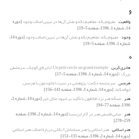
و
واقعیت
مفهوم یکه، مفاهیم تکه و نقش آن‌ها در تبیین اصالت وجود
[دوره
14، شماره 1، 1396، صفحه 5-19]
وجود
مفهوم یکه، مفاهیم تکه و نقش آن‌ها در تبیین اصالت وجود
[دوره 14،
شماره 1، 1396، صفحه 5-19]
ه
هانری کربن
Un petit cercle, un grand exemple (دایره‌ای کوچک، سرمشقی
بزرگ )
[دوره 14، شماره 1، 1396، صفحه 5-17]
هرمس
سرچشمه حکمت: پژوهشی در نسبت اغاثودمون با هرمس،
ابوالحکماء
[دوره 14، شماره 1، 1396، صفحه 141-156]
هنر
مسأله هنر نزد افلاطون با تأکید بر شهود مثال خیر
[دوره 14، شماره 2،
1396، صفحه 77-94]
هنر
مبانی فلسفی هنر در آثار ابن‌سینا
[دوره 14، شماره 2، 1396، صفحه
259-278]
هنر اسلامی
هنر اسلامی یا هنر مسلمانان؟ نکاتی دربارة اصالت هنر اسلامی
[دوره 14، شماره 2، 1396، صفحه 135-151]