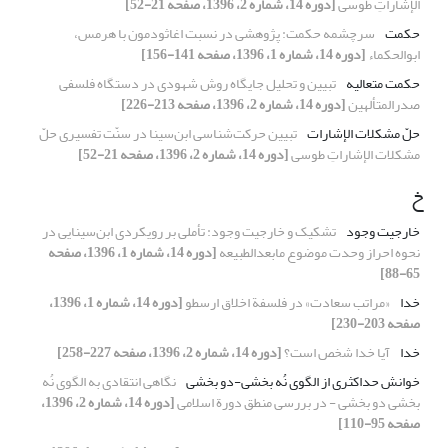
الإشاراتِ طوسی
[دوره 14، شماره 2، 1396، صفحه 21-52]
حکمت
سرچشمه حکمت: پژوهشی در نسبت اغاثودمون با هرمس،
ابوالحکماء
[دوره 14، شماره 1، 1396، صفحه 141-156]
حکمت متعالیه
تبیین و تحلیل جایگاه روش شهودی در دستگاه‌ فلسفی
صدرالمتألهین
[دوره 14، شماره 2، 1396، صفحه 213-226]
حلّ مشکلات الإشارات
تبیین حرکت‌شناسی ابن‌سینا در سنّت تفسیری حلّ
مشکلات الإشاراتِ طوسی
[دوره 14، شماره 2، 1396، صفحه 21-52]
خ
خارجیت وجود
تشکیک و خارجیت وجود: تأملی بر رویکردی ابن‌سینایی در
نحوه احراز وحدت موضوع مابعدالطبیعه
[دوره 14، شماره 1، 1396، صفحه
65-88]
خدا
«مراتب سعادت» در فلسفة اخلاق ارسطو
[دوره 14، شماره 1، 1396،
صفحه 203-230]
خدا
آیا خدا شخص است؟
[دوره 14، شماره 2، 1396، صفحه 227-258]
خوانش حداکثری از الگوی نُه بخشی-دو بخشی
نگاهی انتقادی به الگوی نُه
بخشی دو بخشی - در بررسی منطق دورة اسلامی
[دوره 14، شماره 2، 1396،
صفحه 95-110]