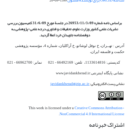
شناسه ORCID برای نویسنده مسئول
1399-09-20
براساس نامه شماره 26953/11/3/89 در جلسة مورخ 31/6/89 کمیسیون
بررسی
نشریات علمی کشور وزارت علوم، تحقیقات و فناوری درجه علمی‌-پژوهشی
به
دوفصلنامه جاویدان خرد اعطا گردید.
آدرس : تهــران، خ نوفل لوشاتو، خ آراکلیان، شماره 4،‌ مؤسسه پژوهشی
حکمت و فلسفه ایران،‌
کدپستی: 1133614816، تلفن: 66492169 - 021 نمابر: 66962700 - 021
نشانی پایگاه اینترنتی:www.javidankherad.ir
نشانی پست الکترونیکی:
javidankherad@irip.ac.ir
Creative Commons Attribution-
This work is licensed under a
NonCommercial 4.0 International License
.
اشتراک خبرنامه