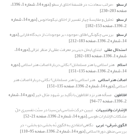
ارسطو
«مراتب سعادت» در فلسفة اخلاق ارسطو
[دوره 14، شماره 1، 1396،
صفحه 203-230]
ارسطو
تحلیل و مقایسۀ چهار تفسیر از اخلاق نیکوماخوس
[دوره 14، شماره
2، 1396، صفحه 153-182]
ارسطو
بررسی چگونگی اطلاق «موجود» بر موجودات از دیدگاه فارابی
[دوره
14، شماره 2، 1396، صفحه 183-212]
استدلال عقلی
ابتنای ایمان دینی بر معرفت عقلی از منظر غزالی
[دوره 14،
شماره 1، 1396، صفحه 183-202]
اسلام
هنر اسلامی یا هنر مسلمانان؟ نکاتی دربارة اصالت هنر اسلامی
[دوره
14، شماره 2، 1396، صفحه 135-151]
اصالت هنر اسلامی
هنر اسلامی یا هنر مسلمانان؟ نکاتی دربارة اصالت هنر
اسلامی
[دوره 14، شماره 2، 1396، صفحه 135-151]
افلاطون
مسأله هنر نزد افلاطون با تأکید بر شهود مثال خیر
[دوره 14، شماره
2، 1396، صفحه 77-94]
الإشارات والتنبیهات
تبیین حرکت‌شناسی ابن‌سینا در سنّت تفسیری حلّ
مشکلات الإشاراتِ طوسی
[دوره 14، شماره 2، 1396، صفحه 21-52]
الگوی شرقی- غربی
نگاهی انتقادی به الگوی نُه بخشی دو بخشی - در
بررسی منطق دورة اسلامی
[دوره 14، شماره 2، 1396، صفحه 95-110]