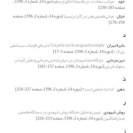
خود
«مراتب سعادت» در فلسفة اخلاق ارسطو
[دوره 14، شماره 1، 1396،
صفحه 203-230]
خیال
مبانی فلسفی هنر در آثار ابن‌سینا
[دوره 14، شماره 2، 1396، صفحه
259-278]
د
دایرة تهران
Un petit cercle, un grand exemple (دایره‌ای کوچک، سرمشقی
بزرگ )
[دوره 14، شماره 1، 1396، صفحه 5-17]
دین مزدایی
جایگاه امشاسپندان در جهان‌شناسی مزدایی و نقش آنها در
سلوک فردی
[دوره 14، شماره 1، 1396، صفحه 157-182]
ذ
ذهن
آیا خدا شخص است؟
[دوره 14، شماره 2، 1396، صفحه 227-258]
ر
روش شهودی
تبیین و تحلیل جایگاه روش شهودی در دستگاه‌ فلسفی
صدرالمتألهین
[دوره 14، شماره 2، 1396، صفحه 213-226]
ز