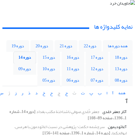
نمایه کلیدواژه ها
همه دوره ها
دوره 22
دوره 21
دوره 20
دوره 19
دوره 18
دوره 17
دوره 16
دوره 15
دوره 14
دوره 13
دوره 12
دوره 11
دوره 10
دوره 09
دوره 08
دوره 07
دوره 06
دوره 05
همه
آ
ا
ب
پ
ت
ث
ج
چ
ح
خ
د
ذ
ر
ز
ژ
س
آ
آثار جعفر خلدی
جعفر خُلدی صوفیِ ناشناختة مکتب بغداد
[دوره 14، شماره
1، 1396، صفحه 89-108]
آغاثودیمون
سرچشمه حکمت: پژوهشی در نسبت اغاثودمون با هرمس،
ابوالحکماء
[دوره 14، شماره 1، 1396، صفحه 141-156]