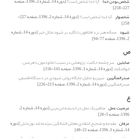
شخص بودن خدا
آیا خدا شخص است؟
[دوره 14، شماره 2، 1396، صفحه
227-258]
شخص‏وار
آیا خدا شخص است؟
[دوره 14، شماره 2، 1396، صفحه 227-
258]
شهود
مسأله هنر نزد افلاطون با تأکید بر شهود مثال خیر
[دوره 14، شماره
2، 1396، صفحه 77-94]
ص
صابئین
سرچشمه حکمت: پژوهشی در نسبت اغاثودمون با هرمس،
ابوالحکماء
[دوره 14، شماره 1، 1396، صفحه 141-156]
صدرالمتألهین
تبیین و تحلیل جایگاه روش شهودی در دستگاه‌ فلسفی
صدرالمتألهین
[دوره 14، شماره 2، 1396، صفحه 213-226]
ع
عرضیت عمل
متافیزیک عمل در اندیشه ابن‌عربی
[دوره 14، شماره 2،
1396، صفحه 5-20]
عرفان
مقدمه و تصحیح انتقادی معاش السّالکین سیّدمحمّد نوربخش
[دوره
14، شماره 1، 1396، صفحه 21-40]