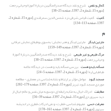
کمال و نقص
شرح و نقد دیدگاه صدرالمتألهین دربارة آموزة وحیانیِ رجعت
[دوره 15، شماره 2، 1397، صفحه 25-38]
کمیت
کمیت قیاس شرطی نزد شمس الدین سمرقندی
[دوره 15، شماره 2،
1397، صفحه 113-134]
م
مارتین لینگز
مارتین لینگز و هنر نمایش: به‌سوی بوطیقای نمایش عرفانی
[دوره 15، شماره 2، 1397، صفحه 149-159]
مرگ طبیعی و غیر طبیعی
شرح و نقد دیدگاه صدرالمتألهین دربارة آموزة
وحیانیِ رجعت
[دوره 15، شماره 2، 1397، صفحه 25-38]
مسأله بایدو هست
بررسی مسأله باید و هست در دیدگاه علامه
طباطبایی(ره)
[دوره 15، شماره 2، 1397، صفحه 5-24]
مسجد کبود
عوامل مؤثر بر ارتباط و نشانه‌شناسی در معماری - مطالعه
موردی مسجد کبود تبریز
[دوره 15، شماره 2، 1397، صفحه 179-202]
مطابقت
ادراک خیال به مثابه رابطه ای دوسویه میان نفس و عالم خیال از
دید سهروردی
[دوره 15، شماره 2، 1397، صفحه 39-56]
معرفت حسی
مفهوم شناسی «فطرت» و نفی ادرکات فطری در اندیشه
سینوی
[دوره 15، شماره 2، 1397، صفحه 161-178]