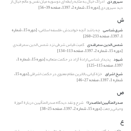
سهروردی
ادراک خیال به مثابه رابطه ای دوسویه میان نفس و عالم خیال از
دید سهروردی
[دوره 15، شماره 2، 1397، صفحه 39-56]
ش
شرق‌شناسی
چه باشد آنچه خوانندش «فلسفه اسلامی»
[دوره 15، شماره
1، 1397، صفحه 233-260]
شمس الدین سمرقندی
کمیت قیاس شرطی نزد شمس الدین سمرقندی
[دوره 15، شماره 2، 1397، صفحه 113-134]
شهود
پدیدار شناسی ارادۀ آزاد در حکمت متعالیه
[دوره 15، شماره 1،
1397، صفحه 115-125]
شیخ اشراق
خرّة کیانی بالاترین مقام معنوی در حکمت اشراقی
[دوره 15،
شماره 1، 1397، صفحه 27-46]
ص
صدرالمتألهین(ملاصدرا)
شرح و نقد دیدگاه صدرالمتألهین دربارة آموزة
وحیانیِ رجعت
[دوره 15، شماره 2، 1397، صفحه 25-38]
ع