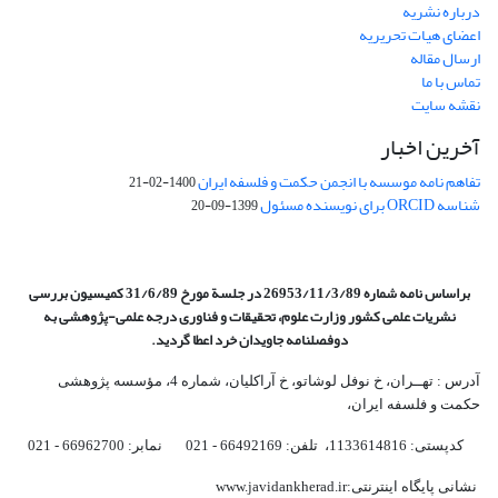
درباره نشریه
اعضای هیات تحریریه
ارسال مقاله
تماس با ما
نقشه سایت
آخرین اخبار
تفاهم نامه موسسه با انجمن حکمت و فلسفه ایران
1400-02-21
شناسه ORCID برای نویسنده مسئول
1399-09-20
براساس نامه شماره 26953/11/3/89 در جلسة مورخ 31/6/89 کمیسیون
بررسی
نشریات علمی کشور وزارت علوم، تحقیقات و فناوری درجه علمی‌-پژوهشی
به
دوفصلنامه جاویدان خرد اعطا گردید.
آدرس : تهــران، خ نوفل لوشاتو، خ آراکلیان، شماره 4،‌ مؤسسه پژوهشی
حکمت و فلسفه ایران،‌
کدپستی: 1133614816، تلفن: 66492169 - 021 نمابر: 66962700 - 021
نشانی پایگاه اینترنتی:www.javidankherad.ir