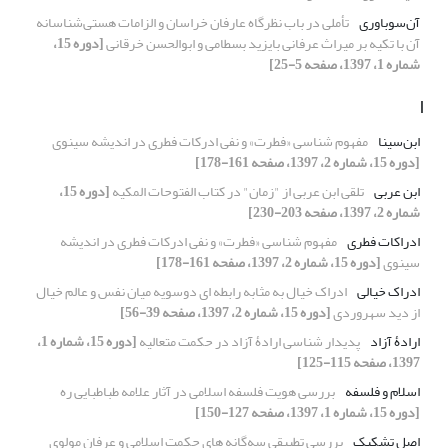
آن‌سوباوری
تأملی در باب نظرگاه عارفان خراسان و الزامات هستی‌شناسانه
آن با تکیه بر میراث عرفانی بایزید بسطامی و ابوالحسن خرقانی
[دوره 15،
شماره 1، 1397، صفحه 5-25]
ا
ابن‌سینا
مفهوم شناسی «فطرت» و نفی ادرکات فطری در اندیشه سینوی
[دوره 15، شماره 2، 1397، صفحه 161-178]
ابن عربی
تلقی ابن عربی از "زمان" در کتاب الفتوحات المکیه
[دوره 15،
شماره 2، 1397، صفحه 203-230]
ادراکات فطری
مفهوم شناسی «فطرت» و نفی ادرکات فطری در اندیشه
سینوی
[دوره 15، شماره 2، 1397، صفحه 161-178]
ادراک خیالی
ادراک خیال به مثابه رابطه ای دوسویه میان نفس و عالم خیال
از دید سهروردی
[دوره 15، شماره 2، 1397، صفحه 39-56]
ارادۀ آزاد
پدیدار شناسی ارادۀ آزاد در حکمت متعالیه
[دوره 15، شماره 1،
1397، صفحه 115-125]
اسلام و فلسفه
بررسی هویت فلسفه اسلامی در آثار علامه طباطبایی ره
[دوره 15، شماره 1، 1397، صفحه 127-150]
اصل تشکیک
بررسی تطبیقی سه‌گانه های حکمت اسلامی و عرفان مولوی