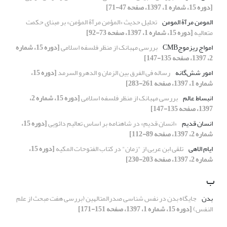
[دوره 15، شماره 1، 1397، صفحه 47-71]
المومن مرآۀ المومن
تحلیل حدیث «المؤمن مرآۀ المؤمن» بر مبنای حکمت
متعالیه
[دوره 15، شماره 1، 1397، صفحه 73-92]
امواج ریزموجCMB
بررسی مهبانک از منظر فلسفه اسلامی
[دوره 15، شماره
2، 1397، صفحه 135-147]
امور شش‌گانه
رساله فی الفرق بین الزمان و الدهرو السرمد
[دوره 15،
شماره 1، 1397، صفحه 261-283]
انبساط عالم
بررسی مهبانک از منظر فلسفه اسلامی
[دوره 15، شماره 2،
1397، صفحه 135-147]
انسان قدیم
«انسان قدیم» در شاهنامه بر اساس تعالیم دائویی
[دوره 15،
شماره 2، 1397، صفحه 89-112]
ایام الاهی
تلقی ابن عربی از "زمان" در کتاب الفتوحات المکیه
[دوره 15،
شماره 2، 1397، صفحه 203-230]
ب
بدن
جایگاه بدن در نفس شناسی صدرالمتالهین (بررسی هفت مبحث از علم
النفس)
[دوره 15، شماره 1، 1397، صفحه 151-171]