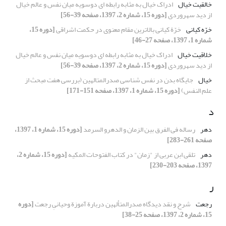
خالقیت خیال
ادراک خیال به مثابه رابطه ای دوسویه میان نفس و عالم خیال
از دید سهروردی
[دوره 15، شماره 2، 1397، صفحه 39-56]
خرّه کیانی
خرّة کیانی بالاترین مقام معنوی در حکمت اشراقی
[دوره 15،
شماره 1، 1397، صفحه 27-46]
خلاقیت خیال
ادراک خیال به مثابه رابطه ای دوسویه میان نفس و عالم خیال
از دید سهروردی
[دوره 15، شماره 2، 1397، صفحه 39-56]
خیال
جایگاه بدن در نفس شناسی صدرالمتالهین (بررسی هفت مبحث از
علم النفس)
[دوره 15، شماره 1، 1397، صفحه 151-171]
د
دهر
رساله فی الفرق بین الزمان و الدهرو السرمد
[دوره 15، شماره 1، 1397،
صفحه 261-283]
دهر
تلقی ابن عربی از "زمان" در کتاب الفتوحات المکیه
[دوره 15، شماره 2،
1397، صفحه 203-230]
ر
رجعت
شرح و نقد دیدگاه صدرالمتألهین دربارة آموزة وحیانیِ رجعت
[دوره
15، شماره 2، 1397، صفحه 25-38]