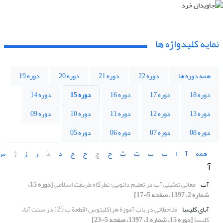
نمایه کلیدواژه ها
همه دوره ها
دوره 22
دوره 21
دوره 20
دوره 19
دوره 18
دوره 17
دوره 16
دوره 15
دوره 14
دوره 13
دوره 12
دوره 11
دوره 10
دوره 09
دوره 08
دوره 07
دوره 06
دوره 05
همه
آ
ا
ب
پ
ت
ث
ج
چ
ح
خ
د
ذ
ر
ز
ژ
س
آ
آب
معانی تمثیلی آب در تعلیم دائویی: نظرگاه طریقت اسلامی
[دوره 15،
شماره 2، 1397، صفحه 5-17]
آبای کلیسا
ملاحظاتی در باب آموزة هراکلیتوس (قطعة ب 25) در سنت آباء
کلیسا
[دوره 15، شماره 1، 1397، صفحه 5-23]