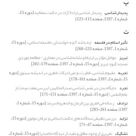
پ
پدیدارشناسی
پدیدار شناسی ارادۀ آزاد در حکمت متعالیه
[دوره 15،
شماره 1، 1397، صفحه 115-125]
ت
تأثیر اسلام در فلسفه
چه باشد آنچه خوانندش «فلسفه اسلامی»
[دوره 15،
شماره 1، 1397، صفحه 233-260]
تبریز
عوامل مؤثر بر ارتباط و نشانه‌شناسی در معماری - مطالعه موردی
مسجد کبود تبریز
[دوره 15، شماره 2، 1397، صفحه 179-202]
تجربه
مفهوم شناسی «فطرت» و نفی ادرکات فطری در اندیشه سینوی
[دوره
15، شماره 2، 1397، صفحه 161-178]
تجرد
جایگاه بدن در نفس شناسی صدرالمتالهین (بررسی هفت مبحث از
علم النفس)
[دوره 15، شماره 1، 1397، صفحه 151-171]
ترادف
رساله فی الفرق بین الزمان و الدهرو السرمد
[دوره 15، شماره 1،
1397، صفحه 261-283]
تزاید
بررسی تطبیقی سه‌گانه های حکمت اسلامی و عرفان مولوی
[دوره 15،
شماره 1، 1397، صفحه 47-71]
تشکیک
تقریری از وجود مطلق و مقید از دیدگاه ملاصدرا
[دوره 15، شماره 2،