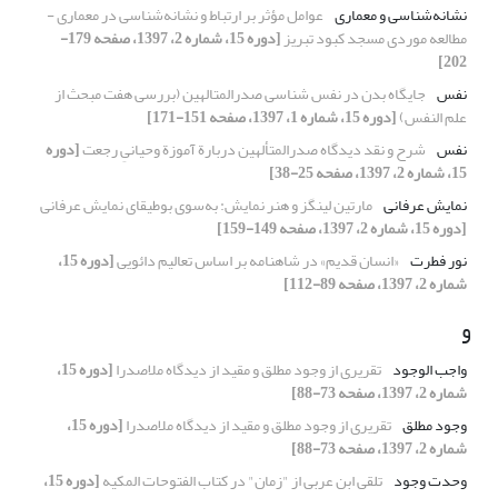
نشانه‌شناسی و معماری
عوامل مؤثر بر ارتباط و نشانه‌شناسی در معماری -
مطالعه موردی مسجد کبود تبریز
[دوره 15، شماره 2، 1397، صفحه 179-
202]
نفس
جایگاه بدن در نفس شناسی صدرالمتالهین (بررسی هفت مبحث از
علم النفس)
[دوره 15، شماره 1، 1397، صفحه 151-171]
نفس
شرح و نقد دیدگاه صدرالمتألهین دربارة آموزة وحیانیِ رجعت
[دوره
15، شماره 2، 1397، صفحه 25-38]
نمایش عرفانی
مارتین لینگز و هنر نمایش: به‌سوی بوطیقای نمایش عرفانی
[دوره 15، شماره 2، 1397، صفحه 149-159]
نور فطرت
«انسان قدیم» در شاهنامه بر اساس تعالیم دائویی
[دوره 15،
شماره 2، 1397، صفحه 89-112]
و
واجب الوجود
تقریری از وجود مطلق و مقید از دیدگاه ملاصدرا
[دوره 15،
شماره 2، 1397، صفحه 73-88]
وجود مطلق
تقریری از وجود مطلق و مقید از دیدگاه ملاصدرا
[دوره 15،
شماره 2، 1397، صفحه 73-88]
وحدت وجود
تلقی ابن عربی از "زمان" در کتاب الفتوحات المکیه
[دوره 15،