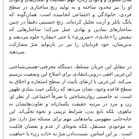
او را نیز محدود ساخته و به تولید رنج ساختاری در سطح
فردی، خانوادگی و اجتماعی انجامیده است. همان‌گونه که
یانگ، باتلر و آرنت تحلیل کرده‌اند، رنج جنسیتی دقیقاً در چنین
ساختارهای نمادین و نهادی عمل می‌کند؛ ساختارهایی که
تبعیض را «عادی»، «ضروری» یا حتی «مقدّر» جلوه می‌دهند و
بدین‌سان، خود قربانیان را نیز در بازتولید شرّ مشارکت
می‌دهند.
در مقابلِ این جریان مسلط، دستگاه معرفتی–هستی‌شناختی
ابن‌عربی افقی درونی‌ـ‌انتقادی برای اصلاح این وضعیت ترسیم
می‌کند. ابن‌عربی با ارتقای تأنیث از سطح استعاره و اخلاق به
سطح قاعده وجود، نشان می‌دهد که زنانگی حیث بنیادیِ ظهور
است، نه خاصیتی روان‌شناختی یا صرفاً اجتماعی. از نظر او،
زن و مرد در مرتبه حقیقت یکسان‌اند و تفاوت‌هایشان نه
ماهوی، بلکه تابع بدن، شرایط تربیتی و نحوه تجلّی‌اند. این
جابه‌جایی مفهومی پیامدهایی مهم برای مسئله شرّ دارد: شرّ
نه موجودی مستقل، بلکه نحوه‌ای از عدم و نقصان قابلیت
است . بر این اساس، نسبت‌دادن شرّ به «ذات زن» یا «ماهیت