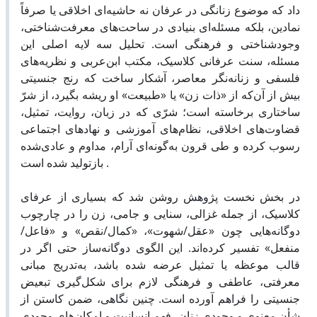
داد که موضوع زنانگی در عرفان نه حاشیه‌ای اخلاقی یا صرفاً
نمادین، بلکه مسئله‌ای بنیادی در ساحت‌های معرفت‌شناختی،
وجودشناختی و فرهنگی است. تحلیل سه لایه اصلی این
مسئله، سنت عرفانی کلاسیک، مکتب ابن‌عربی و نظریه‌های
فلسفی و زنانه‌نگر معاصر، آشکار ساخت که رنج جنسیتی
بیش از آن‌که از «ذات زن» یا «طبیعت» او ریشه بگیرد، از شرّ
ساختاری برخاسته است؛ شرّی که در زبان، روایت، تمثیل،
قضاوت‌های اخلاقی، نظام‌های آموزشی و نهادهای اجتماعی
رسوب کرده و طی قرون به‌گونه‌ای آرام، مداوم و عادی‌شده
بازتولید شده است .
در بخش نخست پژوهش روشن شد که بسیاری از عرفای
کلاسیک، از جمله غزالی، سنایی و جامی، زن را در چارچوب
دوگانه‌هایی چون «عقل/شهوت»، «کمال/نقص» و «فاعل/
منفعل» تفسیر کرده‌اند. این الگوی دوگانه‌ساز حتی اگر در
قالب موعظه یا تمثیل عرضه شده باشد، به‌تدریج مبانی
معرفتی، عاطفی و فرهنگی لازم برای شکل‌گیری تبعیض
جنسیتی را فراهم آورده است. چنین نگاهی، ضمن کاستن از
شأن معنوی و وجودی زنان، فهم انسانیت و امکان‌های وجودی