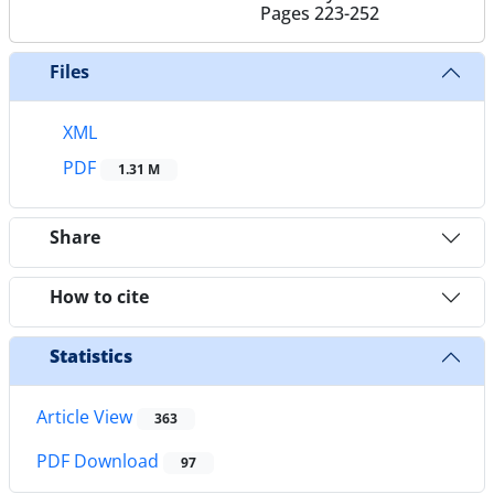
Pages
223-252
Files
XML
PDF
1.31 M
Share
How to cite
Statistics
Article View
363
PDF Download
97