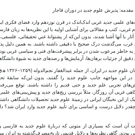
مقدمه: پذیرش علوم جدید در دوران قاجار
های علمی جدید غربی اندک‌اندک در قرن نوزدهم وارد فضای فکری ایرانیا
 غربی، کتب و مقالاتی برای آشنایی اولیه با این نظریه‌ها به زبان فارس
ثار با آنها آشنا شدند، بدون این‌که از پشتوانۀ غنیِ تحقیقاتی، فلسف
غرب می‌گذشت درک صحیح یا دقیقی داشته باشند. به همین دلیل پذیر
 به خاطر مرعوب شدن در برابر پیشرفت‌های فنی و سیاسی غربی بود، نه
 دقیق از جزئیات برهان‌ها، آزمایش‌ها و رصدهای جدید به شیوۀ دانشگا
مروّجان 
 در این مواجهه جانب علوم جدید را گفتند، بدون این‌که سابقۀ 
‌های تجربی علم جدید و حتی قدیم را داشته باشند. توقع می‌رفت
هی غربی آن روزگار، مثلاً بررسی زیج‌های جدید و پیش‌بینی‌های علمی و
یک از این نخبگان ایرانی در زمینۀ علوم جدید تحصیلات دانشگاهی داش
چقدر دلایل درست و اساسی برای تأیید علوم جدید وارد ایران شد؟ د
ت آن است که بسیاری از متونی که دربارۀ علوم جدید به فارسی و ع
بودند. گاهی نظریه‌ها و دلایل قدیمیِ تاریخ‌مصرف‌گذشته به ایران می