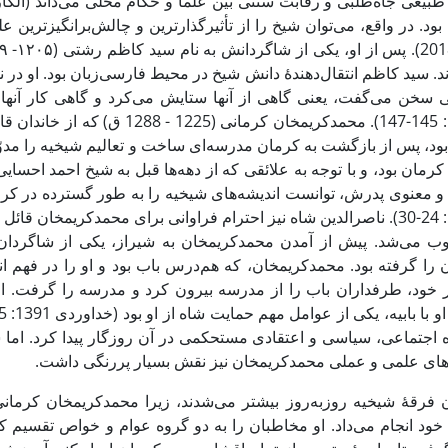
د. سید کاظم انتقال‌دهندۀ دانش شیخ در محیط فارسی‌زبان بود. او در ن
 سخن می‌گفت، یعنی گاهی از آنها ستایش می‌کرد و گاهی کار آنه
1397: 145-147). محمدکریمخان کرما
بود، پس از بازگشت به کرمان مدرسه‌ای ساخت و تعالیم شیخیه را مدوّن
کرمان بود، و با توجه به علائقی که از دهه‌ها قبل به شیخ احمد احس
و معنوی پدرش، توانست اندیشه‌های شیخیه را به طور گسترده در کرم
1389: 24-30). ناصرالدین شاه نیز احترام فراوانی برای محمدکریمخان ق
 می‌شد. پیش از آمدن محمدکریمخان به شیراز، یکی از شاگردان
 را گرفته بود. محمدکریمخان، که هم‌درس باب بود و او را در فهم 
و با بابیه، یکی از عوامل مهم حمایت شاه از او بود (خداوردی 1391: 35-36).
ه اجتماعی، سیاسی و اعتقادی مستحکمی در آن روزگار پیدا کرد. اما شک
های علمی و عملی محمدکریمخان نیز نقش بسیار پررنگی داشت.
ن فرقۀ شیخیه روزبه‌روز بیشتر می‌شدند، زیرا محمدکریمخان کرمانی
 خود انجام می‌داد. او مخاطبان را به دو گروه عوام و خواص تقسیم کر