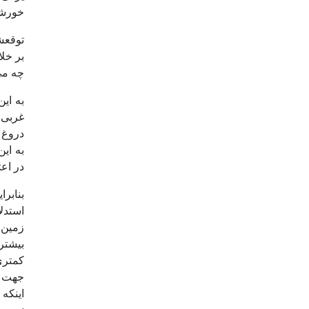
خورشی
توقعش
بر خلا
چه می‌گ
به ای
غربی،
دروغ 
به ای
در اعت
بنابر
استدل
زمین 
بیشتر
کمتری
اینکه