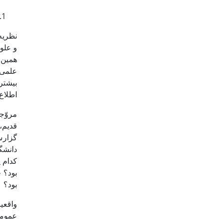
نظریه‌
و علوم
همین آ
علمی 
بیشتر
اطلاع
قدیم،
گزارش
دانشگا
کدام 
بود؟ 
بود؟
واقعی
عمومی 