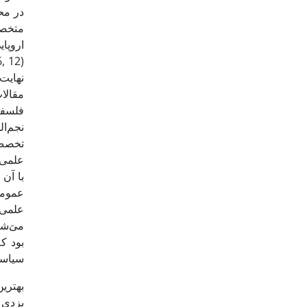
در مح
متخصص
اروپا
نهایت
مقالا
فلسفی
نجم‌ا
تخصص 
علمی 
با آن
عمومی
علمی 
می‌َش
بود ک
سیاسی و
بهتری