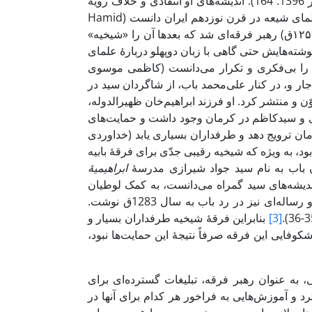
نتیجۀ طبیعی جاه‌طلبی و رقابت سنتی بین علما و حکام محلی می‌داند (الگار 1396: 164). اندیشه‌های او انتقادی و خلاف رویۀ
جاری بود. در واقع، می‌توان شیخ را از تأثیرگذارترین و چالش‌برانگیزترین علمای شیعه در قرن نوزدهم ایران دانست (Hamid
2018: 73). پس از او، یکی از شاگردانش به نام سید کاظم رشتی (۱۲۰۵- ۱۲۵۹ق) رهبر فرقه‌ای شد که بعدها آن را «شیخیه»
وشته‌هایش حتی گاهی با زبان دوپهلو دربارۀ علمای
ا را بی‌فکری و تکرار می‌دانست (کاظمی موسوی
نی (1225 - 1288 ق) که از خاندان قاجار و، در کنار علی‌محمد باب، از شاگردان سید در
 و منتشر کرد. او فرزند ابراهیم‌خان ظهیرالدوله،
ایی و سیدکاظم در کرمان وجود داشت و حمایت‌های
ان ترویج دهد و طرفداران بسیاری یابد (خداوردی
ائل بود، به ویژه که شیخیه رقیبی جدّی برای فرقۀ بابیه
 باب به نام سید جواد شیرازی مدرسۀ
ابراهیمیۀ
اندیشه‌های سید گمراه می‌دانست، به کمک لوطیان
وفادار خود، طرفداران باب را از مدرسه بیرون کرد و مدرسه را گرفت. او رساله‌ای نیز در رد باب به سال 1283ق نوشت.
[3]
بنابراین فرقۀ شیخیه طرفداران بسیار و
وفایی این فرقه صرفاً نتیجۀ این حمایت‌ها نبود،
، به عنوان رهبر فرقه، تبلیغات گسترده‌ای برای
د و آموزش‌هایی به فراخور هر کدام برای آنها در