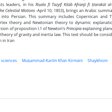
ts leaders, in his
Riṣala fī Tazyīf Kitāb Afranjī fī Ḥarakāt al
he Celestial Motions
-April 10, 1853), brings an Arabic summa
 into Persian. This summary includes Copernican and 
vortex theory and Newtonian theory to dynamic explanati
ersion of proposition I.1 of Newton’s
Principia
explaining plan
heory of gravity and inertia law. This text should be consi
 in Iran
sciences
Muḥammad-Karīm Khān Kirmānī
Shaykhism