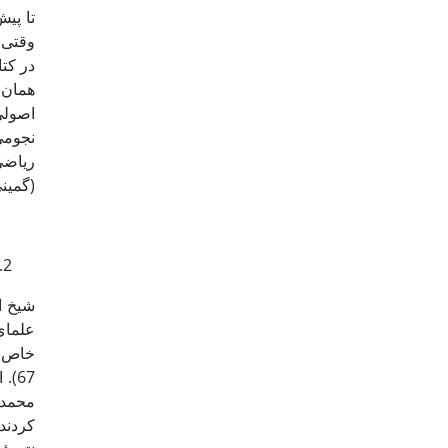
تا پی
در کت
همان 
نجومی
(گمینی 1397: 68-75). این دو مخالفت نه در میان مردم مشهور شد و نه 
67)
محمدت