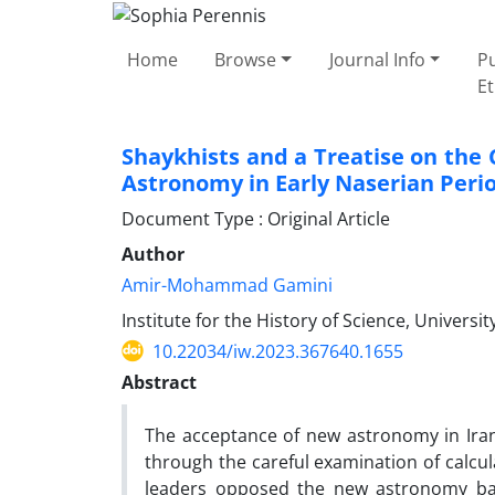
Home
Browse
Journal Info
Pu
Et
Shaykhists and a Treatise on the
Astronomy in Early Naserian Peri
Document Type : Original Article
Author
Amir-Mohammad Gamini
Institute for the History of Science, Universi
10.22034/iw.2023.367640.1655
Abstract
The acceptance of new astronomy in Iran 
through the careful examination of calcu
leaders opposed the new astronomy ba