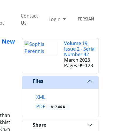
Contact
Login
PERSIAN
pt
Us
e New
Volume 19,
Issue 2 - Serial
Number 42
March 2023
Pages
99-123
Files
XML
PDF
817.46 K
 than
khist
Share
 Khān