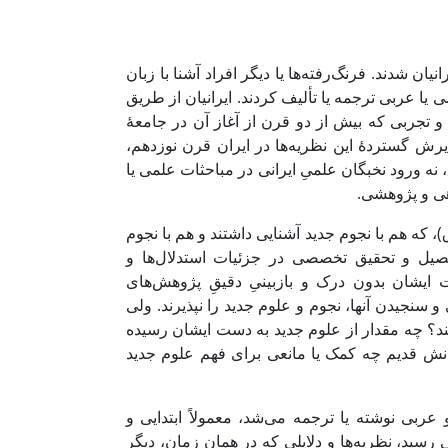
ن شدند. فرنگ‌رفته‌ها یا دیگر افراد آشنا با زبان
ی یا عربی ترجمه یا تألیف کردند. ایرانیان از طریق
ی، و تجربی که بیش از دو قرن از آغاز آن در جامعۀ
ش گستردۀ این نظریه‌ها در ایران قرن نوزدهم،
 ورود نخبگان علمیِ ایرانی در مباحثات علمی یا
هی و پژوهشی.
علومِ جدید در ایران، از جمله عبدالغفار نجم‌الدوله (۱۲۵۹–۱۳۲۶ ه‍.ق)، که هم با نجوم جدید آشنایی داشتند و هم با نجوم
تحصیل و تحقیق تخصصی در جزئیات استدلال‌ها و
 ایشان بدون درک و بازبینیِ دقیقِ پژوهش‌های
 سنجیدن آنها، نجوم و علوم جدید را نپذیرند. ولی
تند؟ چه مقدار از علوم جدید به دست ایشان رسیده
انش قدیم چه کمک یا مانعی برای فهم علوم جدید
ربی نوشته یا ترجمه می‌شد، معمولاً ابتدایی و
 رسید، نظریه‌ها و دلایلی که در همان زمان، دیگر