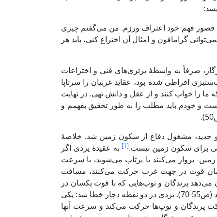
سد:
ه به قصور فهم خود اعتراف ورزم. من می‌گفتم چیزی
ی‌توانی گرامافون و امثال آن اختراع کنی، باید هر
گار، صرفاً به واسطۀ برتری‌های فنی و اختراعات
ستیزی افراطی شده بود، عقاید غربیان را سرتاپا
ما را خواب کنند و از عقل و دانش تهی. در نهایت
نیست و خودم باید مطلب را به طور تحقیق بفهمم و
.
یم و جدید، مشغول دفاع از سکون زمین شد. خلاصۀ
[1]
امی برای سکون زمین نیست.
به عقیدۀ یزدی اگر
ین- پرواز می‌کنند یا پرتاب می‌شوند، با سرعت
 همان قوت در جهت غرب حرکت می‌کنند، مسافت
 می‌دهد پرندگان و توپ‌هایی که با قوت یکسان در
جهت شرق یا غرب می‌روند در مدت زمان ثابت مسافت ثابتی را طی می‌کنند (ص55-70). یزدی در دو نقطه دچار خطا شد: یکی
کت پرندگان و توپ‌ها حرکت می‌کند و سرعت آنها