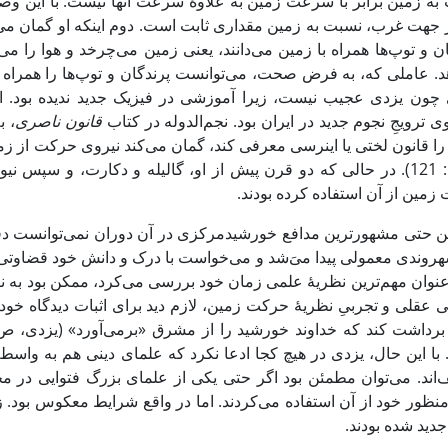
به زمین برابر با سرعت زمین به علاوۀ سرعت آنها نیست. با این 
 جهت غرب، نسبت به زمین مقداری ثابت است. دوم اینکه او گمان می
ن و توپ‌ها همراه با زمین می‌دانند، یعنی زمین می‌چرخد و هوا را می‌
د. عاملی که، به فرض صحت، می‌توانست پرندگان و توپ‌ها را همراه زم
چون یزدی عجیب نیست، زیرا آموزشی در فیزیک جدید ندیده بود. اما
 ترویجِ نجوم جدید در ایران بود. نجم‌الدوله در کتاب
قانون ناصری
، ب
را قانون لختی یا اینرسی معرفی کند، گمان می‌کند نیروی حرکت از زمی
1397: 121). در حالی که دو قرن پیش از او، گالیله و دکارت، و سپس
زمین از آن استفاده کرده بودند.
این حتی مشهورترین مدافع خورشیدمرکزی در آن دوران نمی‌توانست 
هروندی معمولی پیدا می‌َشد و می‌خواست با درک و دانش خود قضاوتی 
 عنوان مهم‌ترین نظریۀ علمی زمان خود بررسی می‌کرد، ممکن بود به ن
عقلی و تجربیِ نظریۀ حرکت زمین، لازم دید برای اثبات دیدگاه خود به آیۀ 285 سو
 با این حال، یزدی در هیچ کجا ادعا نکرد که علمای دینی هم به واسطۀ
‌اند. می‌توان مطمئن بود اگر حتی یکی از علمای بزرگ فتوایی در م
منظور خود از آن استفاده می‌کردند. اما در واقع شرایط معکوس بود. ز
دید شده بودند.