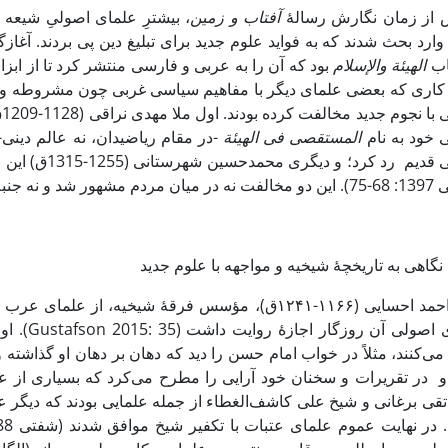
ش از زمان نگارش رسالۀ
آفتاب و زمین
، بیشترِ علمای اصولیِ شیعه د
اب
الهیئة والإسلام
بود که آن را به عربی و فارسی منتشر کرد تا از ابزار
کاری که بعضی علمای دیگر با مفاهیم سیاسی غربی چون مشروطه و دمو
ا
 خود به نام
المستقصی فی الهیئة
-در مقام ریاضیدان، نه عالم دین
ریاضی قدیم رد 
جنبۀ دینی و شرعی پیدا کرد.
نگاهی به تاریخچۀ شیخیه و مواجهه با علوم جدید
شیخ احمد احسایی (۱۱۶۶-۱۲۴۱ق)، مؤسس فرقۀ شیخیه، از
علمای اصو
. او در تقریرات و سخنان خود آرایی را مطرح می‌کرد که بسیاری از علما
قی برغانی و شیخ علی کاشف‌الغطاء از جمله علمایی بودند که دیگر علم