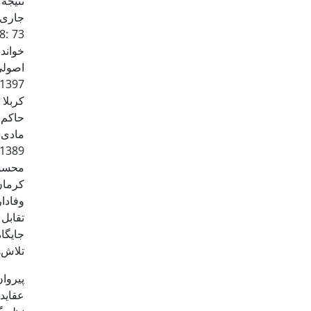
خواندن
اصولی
کربلا 
حاکم 
مادی 
محسوب
کرمان
تقابل ا
جایگا
تلاش‌
پیروا
عقاید