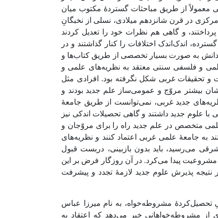
می معمولاً از طریق مباحثات گستردۀ مکتوب میان
رکزی در قرن شانزدهم میلادی، نسلی از نخبگانِ
پرداختند، و گاهی هم نظرات خود را تعدیل کردند
 علمی گسترده، اندک‌اندک اختلافات را کنار گذاشتند و در
ی دانش به صورت بسیار تخصصی از طریق کتاب‌ها و
لمی و فلسفی سنتی معتقد به نظریه‌های علمی و
ت و تحقیقات غربی شکل نگرفته بود. افرادی مثل
یشان بیشتر مروّج و عمومی‌ساز علم جدید بودند و
یه‌های جدید غربی، نمی‌توانست از طریق جامعۀ
با علوم جدید داشتند و گاهی تحصیلات اندکی نیز
علمی متخصص در علم جدید راه را برای مروّجان و
د به جامعۀ علمی غربی اعتماد کنند و نظریه‌های
ی شرقی می‌رسید، باید بدون بازبینی، دربست قبول
 مشروعیت پیدا می‌کرد. در آن روزگار فرض بر این
نتیجه پذیرش علوم جدید لازمۀ تجدد و پیشرفت
 تحصیل‌کردۀ مشروطه‌خواه، به نام میرزا عباس
مشروطه در 1332ق منتشر کرد. یزدی از مشروطه‌خواهانی خبر می‌دهد که اعتقاد به