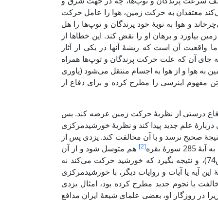
وصف سرعت پرندگان و توپ‌ها، چه در جهت شرق و
‌کند معتقدان به حرکت زمین، هوا را عامل حرکت
چرخاند و هوا به نوبۀ خود پرندگان و توپ‌ها را هل
ین بیاورد و برهان او را نقض کند. این خطاها از
 واقعیت آن است که ریشۀ آنها در یکی از آثار
ه جای آن که علت حرکت پرندگان و توپ‌ها همراه
ن به هوا و از هوا به اجسام منتقل می‌شود (یاوری
 نیوتن مفهوم اینرسی را مطرح کرده و برای دفاع از
دفاع درستی از نظریۀ حرکت زمین عرضه کند. پس
دربارۀ علم جدید پیدا کند و نظریۀ خورشیدمرکزی
تیجۀ صحیح نرسد و با آن مخالفت کند. یزدی پس از
[2]
رۀ بقره
هم متوسل شود و از آن
چنین برداشت کند که خداوند خورشید را از مشرق «برمی‌آورد» (یزدی، ص74)، و نتیجه بگیرد که خورشید حرکت می‌کند نه
 این آیه یا آیات و روایات دیگر، با خورشیدمرکزی
خالفت با نجوم جدید مطرح کرده بود، امثال یزدی
یرا در روزگار او، بعضی علمای شیعۀ ایران مدافع