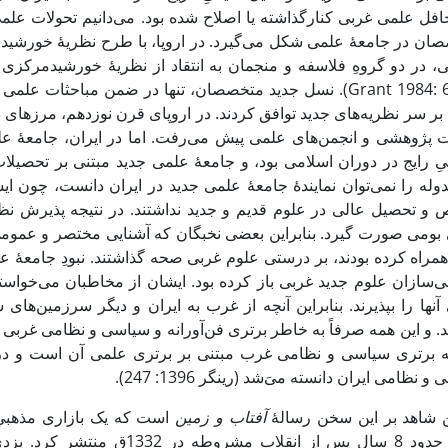
افل علمی غربی کنارگذاشته یا اصلاح شده بود. می‌دانیم تحولات عل
ان در جامعۀ علمی شکل می‌گیرد. در اروپا، با طرح نظریۀ خورشیدم
یی، در دو گروهِ فلاسفه و منجمان به انتقاد از نظریۀ خورشیدمرکزی 
(Grant 1984: 6, 12). نسل جدید متخصصان، تنها در ضمن مباحثات
 بر سر نظریه‌های جدید توافق کردند. در اروپای قرن نوزدهم، مرزها
ت پژوهشی و انجمن‌های علمی پیش می‌رفت. اما در ایران، جامعۀ ع
ِ رایج در دوران اسلامی بود، و جامعۀ علمی جدید مبتنی بر تحصیلا
لدوله را نمی‌توان نمایندۀ جامعۀ علمی جدید در ایران دانست، چون ا
و تحصیل عالی در علوم قدیم و جدید نداشتند. در نتیجه پذیرش نظر
بومی صورت گیرد. بنابراین بعضی نخبگان که آشنایی مختصر و عمومی 
 همراه کرده بودند، بر درستی علوم غربی صحه گذاشتند. نبودِ جامعۀ 
‌سازان علوم جدید غربی باز کرده بود. ایشان از مخاطبان می‌خواستن
آنها را بپذیرند. بنابراین آنچه از غرب به ایران و دیگر سرزمین‌ها
د. و این همه صرفاً به خاطر برتری فن‌آورانه و سیاسی و نظامی غربی
ه برتری سیاسی و نظامی غرب مبتنی بر برتری علمی آن است و در 
 نظامی ایران دانسته می‌َشد (رینگر 1396: 247).
ن شاهد بر این سخن رسالۀ
آفتاب و زمین
است که یک بازاری مذهبیِ
یزدی حدود 8 سال پس از انقلاب 