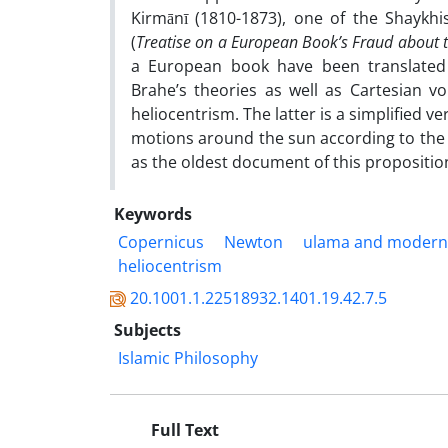
Kirmānī (1810-1873), one of the Shaykhis
(
Treatise on a European Book’s Fraud about t
a European book have been translated
Brahe’s theories as well as Cartesian 
heliocentrism. The latter is a simplified v
motions around the sun according to the t
as the oldest document of this proposition
Keywords
Copernicus
Newton
ulama and modern 
heliocentrism
20.1001.1.22518932.1401.19.42.7.5
Subjects
Islamic Philosophy
Full Text