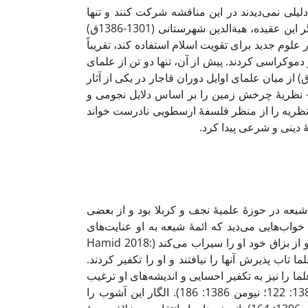
لیلی نمی‌دیدند در این مناقشه شرکت کنند و تنها
وقتی وارد بحث شدند که به فواید علوم جدید برای تبلیغ دین پی بردند. آغازگر این عقیده، هبةالدین شهرستانی (1301-1386ق)
 علوم جدید برای تقویت اسلام استفاده کند، تقریباً
کراسی کردند. پیش از آن، تنها دو تن از علمای
صولی با نجوم جدید مخالفت کرده بودند. اول ملا مهدی نراقی (1128-1209ق) از میان علمای اوایل دوران قاجار در یکی از آثار
ی- نظریۀ چرخش زمین را بر اساس دلایل نجومی و
کرد؛ و دیگری محمدحسین شهرستانی (1255-1315ق) این نظریه را از منظر فلسفۀ ارسطویی نادرست خواند
 علمای عرب شیعه در حوزۀ علمیۀ نجف و کربلا بود و از بعضی
لی آن روزگار اجازۀ روایت داشت (Gustafson 2015: 35). او خواب‌هایی می‌دید که ائمۀ شیعه به او عنایت‌های
خاص می‌کنند، مثلاً در خواب امام حسن را دید که دهان بر دهان او گذاشته و از بزاق خود او را سیراب می‌کند (Hamid 2018:
 تاب پذیرش آنها را نیافتند و او را تکفیر کردند.
ا را نیز به تکفیر احسایی و اندیشه‌های او ترغیب
کردند. در نهایت عموم علمای عتبات با تکفیر شیخ موافق شدند (شفتی 1388: 122؛ نیومن 1386: 186). الگار این آشوب را