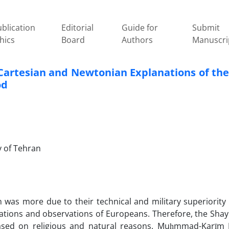
blication
Editorial
Guide for
Submit
hics
Board
Authors
Manuscri
 Cartesian and Newtonian Explanations of th
od
ty of Tehran
was more due to their technical and military superiority
lations and observations of Europeans. Therefore, the Shay
sed on religious and natural reasons. Muḥmmad-Karīm