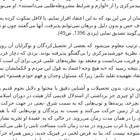
دمرکزی را از «لوازم و شرایط مشروطه‌طلبی می‌دانستند». او می‌نوی
ان از من این بود که به این اعتقاد اقرار نمایم، یا لااقل سکوت کرد
ف حس و بدون دلیل و برهان نمی‌توانم پذیرفت. آنها می‌گفتند چون تو نم
ویند تصدیق نمایی (یزدی 1396، ص49).
ن ترتیب معلوم می‌َشود که بعضی از تحصیل‌کردگان و نوگرایان آن روز
 نظریۀ خورشیدمرکزی را بی‌گفتگو پذیرفته بودند. یزدی که دچار غرب‌
و فریب می‌دانست و معتقد بود نظریه‌های علمی غربی برای آن است که 
ن نتیجه رسید که «به هیچ وجه اعتماد به قول این مردم و حُکمایشان 
قاد نفهمیده تقلید نکنم؛ زیرا که مسئول وجدان و فهم خودم هستم» (ص50)
این یزدی، بدون تحصیلات و آشنایی دقیق با محتوا و دلایل نجوم قد
ال او چیزی جز برداشتی از استدلال قدیمی آثار هیئت در دوران اسل
بچرخد، پرنده‌ها و توپ‌هایی که به سمت شرق -یعنی در جهت حرکت زم
ی از زمین حرکت می‌کنند و نسبت به پرندگان و توپ‌هایی که با
 را در همان مدت زمان می‌روند. در حالی که به عقیدۀ او تجربه نشان
 متوجه نیست که، بنا به فرض لختی در فیزیک جدید، زمین همراه حر