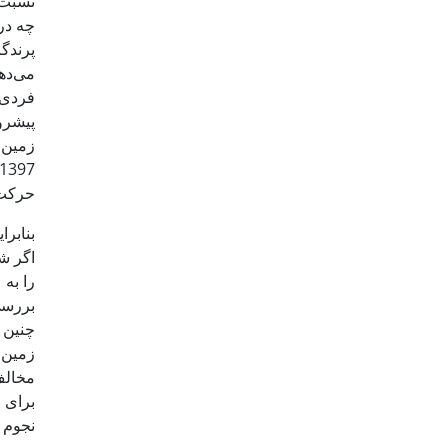
نسبت 
چه در
پرندگا
می‌ده
فردی 
پیشروی
زمین 
حرکت 
بنابر
اگر ش
را به
بررسی 
زمین.
مخالف
برای 
نجوم ج