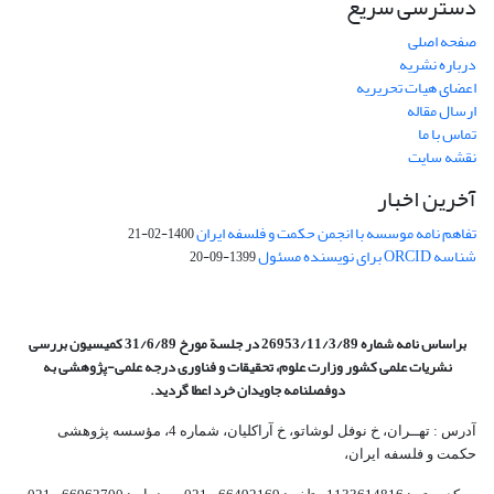
دسترسی سریع
صفحه اصلی
درباره نشریه
اعضای هیات تحریریه
ارسال مقاله
تماس با ما
نقشه سایت
آخرین اخبار
تفاهم نامه موسسه با انجمن حکمت و فلسفه ایران
1400-02-21
شناسه ORCID برای نویسنده مسئول
1399-09-20
براساس نامه شماره 26953/11/3/89 در جلسة مورخ 31/6/89 کمیسیون
بررسی
نشریات علمی کشور وزارت علوم، تحقیقات و فناوری درجه علمی‌-پژوهشی
به
دوفصلنامه جاویدان خرد اعطا گردید.
آدرس : تهــران، خ نوفل لوشاتو، خ آراکلیان، شماره 4،‌ مؤسسه پژوهشی
حکمت و فلسفه ایران،‌