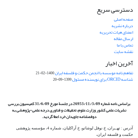
دسترسی سریع
صفحه اصلی
درباره نشریه
اعضای هیات تحریریه
ارسال مقاله
تماس با ما
نقشه سایت
آخرین اخبار
تفاهم نامه موسسه با انجمن حکمت و فلسفه ایران
1400-02-21
شناسه ORCID برای نویسنده مسئول
1399-09-20
براساس نامه شماره 26953/11/3/89 در جلسة مورخ 31/6/89 کمیسیون
بررسی
نشریات علمی کشور وزارت علوم، تحقیقات و فناوری درجه علمی‌-پژوهشی
به
دوفصلنامه جاویدان خرد اعطا گردید.
آدرس : تهــران، خ نوفل لوشاتو، خ آراکلیان، شماره 4،‌ مؤسسه پژوهشی
حکمت و فلسفه ایران،‌