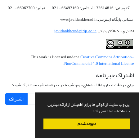
کدپستی: 1133614816، تلفن: 66492169 - 021 نمابر: 66962700 - 021
نشانی پایگاه اینترنتی:www.javidankherad.ir
نشانی پست الکترونیکی:
javidankherad@irip.ac.ir
Creative Commons Attribution-
This work is licensed under a
NonCommercial 4.0 International License
.
اشتراک خبرنامه
برای دریافت اخبار و اطلاعیه های مهم نشریه در خبرنامه نشریه مشترک شوید.
اشتراک
این وب سایت از کوکی ها برای اطمینان از ارائه بهترین
خدمات استفاده می کند.
متوجه شدم
سامانه مدیریت نشریات علمی.
طراحی و پیاده سازی از
سیناوب