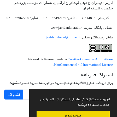
آدرس : تهــران، خ نوفل لوشاتو، خ آراکلیان، شماره 4،‌ مؤسسه پژوهشی
حکمت و فلسفه ایران،‌
کدپستی: 1133614816، تلفن: 66492169 - 021 نمابر: 66962700 - 021
نشانی پایگاه اینترنتی:www.javidankherad.ir
نشانی پست الکترونیکی:
javidankherad@irip.ac.ir
Creative Commons Attribution-
This work is licensed under a
NonCommercial 4.0 International License
.
اشتراک خبرنامه
برای دریافت اخبار و اطلاعیه های مهم نشریه در خبرنامه نشریه مشترک شوید.
اشتراک
این وب سایت از کوکی ها برای اطمینان از ارائه بهترین
خدمات استفاده می کند.
متوجه شدم