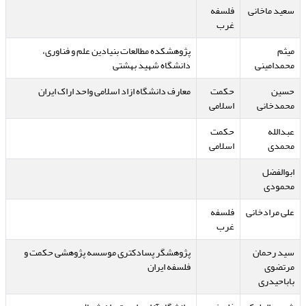
سعید ماخانی
فلسفه
غرب
میثم
پژوهشکده مطالعات بنیادین علم و فناوری،
محمدامینی
دانشگاه شهید بهشتی
حسین
حکمت
معارف دانشگاه ازاد اسلامی واحد اراک ایران
محمدخانی
اسلامی
عبدالله
حکمت
محمدی
اسلامی
ابوالفضل
محمودی
علی مرادخانی
فلسفه
غرب
سید رحمان
پژوهشگر پسادکتری موسسه پژوهشی حکمت و
مرتضوی
فلسفه ایران
باباحیدری