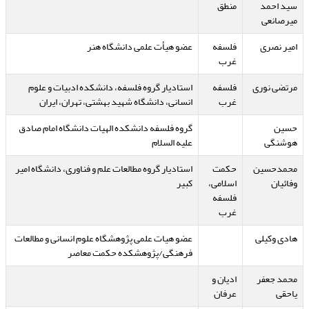
سید احمد
منطق
میرصانعی
امیر نصری
فلسفه
عضو هیأت علمی دانشگاه هنر
غرب
مرتضی نوری
فلسفه
استادیار گروه فلسفه، دانشکده ادبیات و علوم
غرب
انسانی، دانشگاه شهید بهشتی، تهران، ایران
حسین
گروه فلسفه دانشکده الهیات دانشگاه امام صادق
هوشنگی
علیه السلام
محمدحسین
حکمت
استادیار گروه مطالعات علم و فناوری، دانشگاه امیر
وفائیان
اسلامی،
کبیر
فلسفه
غرب
هادی وکیلی
عضو هیات علمی پژوهشگاه علوم انسانی و مطالعات
فرهنگی/پژوهشکده حکمت معاصر
محمد جعفر
ادیان و
یاحقی
عرفان