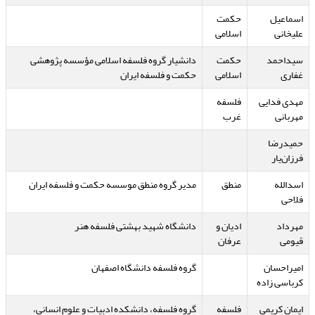
اسماعیل
حکمت
علیخانی
اسلامی
سیداحمد
حکمت
دانشیار گروه فلسفه اسلامی مؤسسه پژوهشی
غفاری
اسلامی
حکمت و فلسفه ایران
مهدی فدایی
فلسفه
مهربانی
غرب
حمیدرضا
فرزان‌یار
اسدالله
منطق
مدیر گروه منطق موسسه حکمت و فلسفه ایران
فلاحی
مهرداد
ادیان و
دانشگاه شهید بهشتی فلسفه هنر
قیومی
عرفان
امیراحسان
گروه فلسفه دانشگاه اصفهان
کرباسی زاده
ایمان کریمی
فلسفه
گروه فلسفه، دانشکده ادبیات و علوم انسانی،