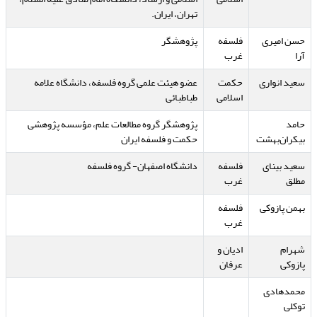
تهران، ایران.
حسن امیری
فلسفه
پژوهشگر
آرا
غرب
سعید انواری
حکمت
عضو هیئت علمی گروه فلسفه، دانشگاه علامه
اسلامی
طباطبائی
حامد
پژوهشگر گروه مطالعات علم، مؤسسه پژوهشی
بیکران‌بهشت
حکمت و فلسفه ایران
سعید بینای
فلسفه
دانشگاه اصفهان- گروه فلسفه
مطلق
غرب
بهمن پازوکی
فلسفه
غرب
شهرام
ادیان و
پازوکی
عرفان
محمدهادی
توکلی