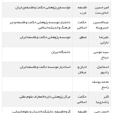
امیرحسین
فلسفه
مؤسسه‌ی پژوهشی جکمت و فلسفه‌ی ایران
خداپرست
غرب
عبدالحسین
حکمت
دانشیار موسسه پژوهشی حکمت و فلسفه و نیز
خسروپناه
اسلامی
فرهنگ و اندیشه اسلامی
علیرضا
منطق
موسسه پژوهشی حکمت و فلسفه ایران
دارابی
سید موسی
دانشگاه تهران
دیباج
اسماعیل
ادیان و
استادیار موسسه حکمت و فلسفه ایران
رادپور
عرفان
محمد یوسف
راسخ
اکبر
حکمت
مرکز پژوهشی دایره المعارف علوم عقلی
راشدی‌نیا
اسلامی
احمد رجبی
فلسفه
گروه فلسفه، دانشکده ادبیات و علوم انسانی،