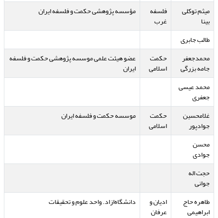
میثم توکلی
فلسفه
مؤسسه پژوهشی حکمت و فلسفه ایران
بینا
غرب
طالب جابری
محمدجعفر
حکمت
عضو هیئت علمی موسسه پژوهشی حکمت و فلسفه
جامه بزرگی
اسلامی
ایران
محمد عیسی
جعفری
غلامحسین
حکمت
موسسه حکمت و فلسفه ایران
جوادپور
اسلامی
محسن
جوادی
حجت اله
جوانی
طاهره حاج
ادیان و
دانشگاه‌ازاد. واحد علوم و تحقیقات
ابراهیمی
عرفان