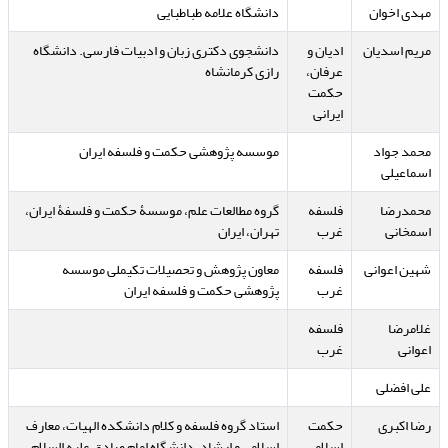
مهدی اخوان
دانشگاه علامه طباطبایی
مریم اسدیان
ادیان و
دانشجوی دکتری زبان و ادبیات فارسی. دانشگاه
عرفان،
رازی کرمانشاه
حکمت
ایرانی
محمد جواد
موسسه پژوهشی حکمت و فلسفه ایران
اسماعیلی
محمدرضا
فلسفه
گروه مطالعات علم، موسسۀ حکمت و فلسفۀ ایران،
اسمخانی
غرب
تهران، ایران
شهین اعوانی
فلسفه
معاون پژوهش و تحصیلات تکیملی موسسه
غرب
پژوهشی حکمت و فلسفه ایران
غلامرضا
فلسفه
اعوانی
غرب
علی افضلی
رضا اکبری
حکمت
استاد گروه فلسفه و کلام دانشکده الهیات، معارف
اسلامی
اسلامی و ارشاد، دانشگاه امام صادق علیه السلام،