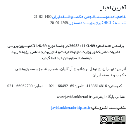
آخرین اخبار
تفاهم نامه موسسه با انجمن حکمت و فلسفه ایران
1400-02-21
شناسه ORCID برای نویسنده مسئول
1399-09-20
براساس نامه شماره 26953/11/3/89 در جلسة مورخ 31/6/89 کمیسیون
بررسی
نشریات علمی کشور وزارت علوم، تحقیقات و فناوری درجه علمی‌-پژوهشی
به
دوفصلنامه جاویدان خرد اعطا گردید.
آدرس : تهــران، خ نوفل لوشاتو، خ آراکلیان، شماره 4،‌ مؤسسه پژوهشی
حکمت و فلسفه ایران،‌
کدپستی: 1133614816، تلفن: 66492169 - 021 نمابر: 66962700 - 021
نشانی پایگاه اینترنتی:www.javidankherad.ir
نشانی پست الکترونیکی:
javidankherad@irip.ac.ir