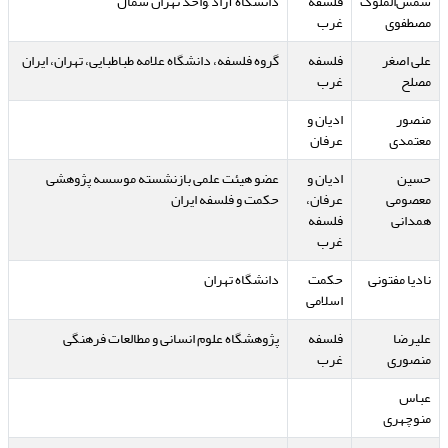
شمس‌الملوک
فلسفه
دانشگاه آزاد ,واحد تهران شمال
مصطفوی
غرب
علی اصغر
فلسفه
گروه فلسفه، دانشگاه علامه طباطبایی، تهران، ایران
مصلح
غرب
منصور
ادیان و
معتمدی
عرفان
حسین
ادیان و
عضو هیئت علمی بازنشسته موسسه پژوهشی
معصومی
عرفان،
حکمت و فلسفه ایران
همدانی
فلسفه
غرب
نادیا مفتونی
حکمت
دانشگاه تهران
اسلامی
علیرضا
فلسفه
پژوهشگاه علوم انسانی و مطالعات فرهنگی
منصوری
غرب
عباس
منوچهری