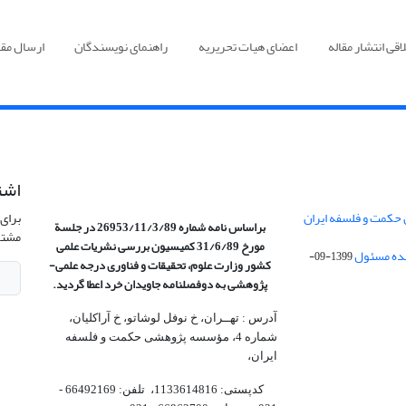
قی انتشار مقاله
اعضای هیات تحریریه
راهنمای نویسندگان
ارسال مقا
اشت
 حکمت و فلسفه ایران
برای 
براساس نامه شماره 26953/11/3/89 در جلسة
مشتر
مورخ 31/6/89 کمیسیون
بررسی نشریات علمی
1399-09-
کشور وزارت علوم، تحقیقات و فناوری درجه علمی‌-
پژوهشی
به دوفصلنامه جاویدان خرد اعطا گردید.
آدرس : تهــران، خ نوفل لوشاتو، خ آراکلیان،
شماره 4،‌ مؤسسه پژوهشی حکمت و فلسفه
ایران،‌
کدپستی: 1133614816، تلفن: 66492169 -