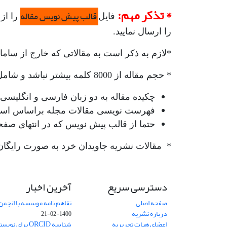
* تذکر مهم:
قالب پیش نویس مقاله
فایل
را از
را ارسال نمایید.
*لازم به ذکر است به مقالاتی که خارج از ساما
* حجم مقاله از 8000 کلمه بیشتر نباشد و شامل عنوان، چکیده (فارسی و انگلیسی)، کلید واژه‌، طرح مسأله و موضوع، متن مقاله و نتیجه‌گیری باشد.
چکیده مقاله به دو زبان فارسی و انگلیسی حداکثر در 250ک
فهرست نویسی مقالات مجله براساس استاداندارد APA
حتما از قالب پیش نویس که در انتهای صفح
* مقالات نشریه جاویدان خرد به صورت رایگان (OpenAccess) از سایت نشریه قابل دریافت 
دسترسی سریع
آخرین اخبار
صفحه اصلی
تفاهم نامه موسسه با انجمن
درباره نشریه
1400-02-21
اعضای هیات تحریریه
شناسه ORCID برای نویسنده مسئول