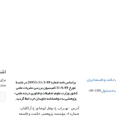
اشت
 حکمت و فلسفه ایران
برای 
براساس نامه شماره 26953/11/3/89 در جلسة
مشتر
مورخ 31/6/89 کمیسیون
بررسی نشریات علمی
1399-09-
کشور وزارت علوم، تحقیقات و فناوری درجه علمی‌-
پژوهشی
به دوفصلنامه جاویدان خرد اعطا گردید.
آدرس : تهــران، خ نوفل لوشاتو، خ آراکلیان،
شماره 4،‌ مؤسسه پژوهشی حکمت و فلسفه