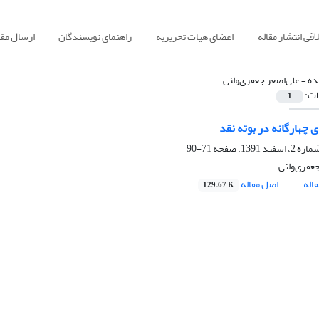
قی انتشار مقاله
اعضای هیات تحریریه
راهنمای نویسندگان
ارسال مقا
ده =
علی‌اصغر جعفری‌ولنی
ات:
1
 چهارگانه در بوته نقد
71-90
جعفری‌ولنی
اله
اصل مقاله
129.67 K