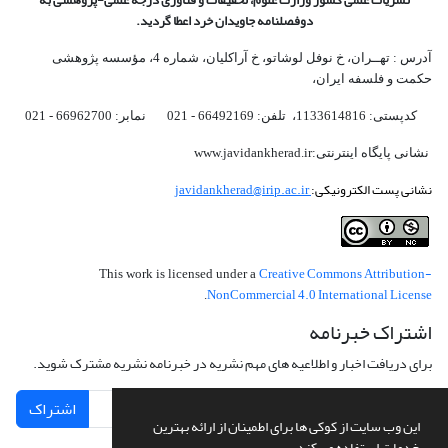
دوفصلنامه جاویدان خرد اعطا گردید.
آدرس : تهــران، خ نوفل لوشاتو، خ آراکلیان، شماره 4،‌ مؤسسه پژوهشی
حکمت و فلسفه ایران،‌
کدپستی: 1133614816، تلفن: 66492169 - 021 نمابر: 66962700 - 021
نشانی پایگاه اینترنتی:www.javidankherad.ir
نشانی پست الکترونیکی:
javidankherad@irip.ac.ir
Creative Commons Attribution-
This work is licensed under a
NonCommercial 4.0 International License
.
اشتراک خبرنامه
برای دریافت اخبار و اطلاعیه های مهم نشریه در خبرنامه نشریه مشترک شوید.
اشتراک
این وب سایت از کوکی ها برای اطمینان از ارائه بهترین
خدمات استفاده می کند.