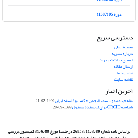
دوره 05 (1387)
دسترسی سریع
صفحه اصلی
درباره نشریه
اعضای هیات تحریریه
ارسال مقاله
تماس با ما
نقشه سایت
آخرین اخبار
تفاهم نامه موسسه با انجمن حکمت و فلسفه ایران
1400-02-21
شناسه ORCID برای نویسنده مسئول
1399-09-20
براساس نامه شماره 26953/11/3/89 در جلسة مورخ 31/6/89 کمیسیون
بررسی
نشریات علمی کشور وزارت علوم، تحقیقات و فناوری درجه علمی‌-پژوهشی
به