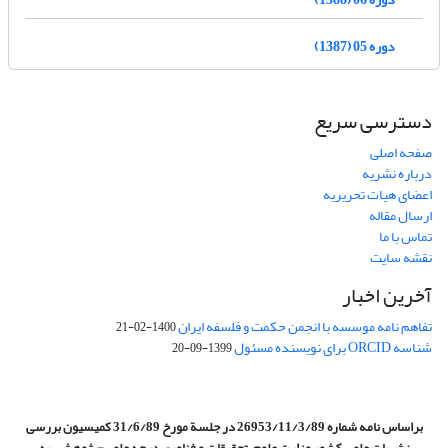
دوره 05 (1387)
دسترسی سریع
صفحه اصلی
درباره نشریه
اعضای هیات تحریریه
ارسال مقاله
تماس با ما
نقشه سایت
آخرین اخبار
تفاهم نامه موسسه با انجمن حکمت و فلسفه ایران
1400-02-21
شناسه ORCID برای نویسنده مسئول
1399-09-20
براساس نامه شماره 26953/11/3/89 در جلسة مورخ 31/6/89 کمیسیون
بررسی
نشریات علمی کشور وزارت علوم، تحقیقات و فناوری درجه علمی‌-پژوهشی
به