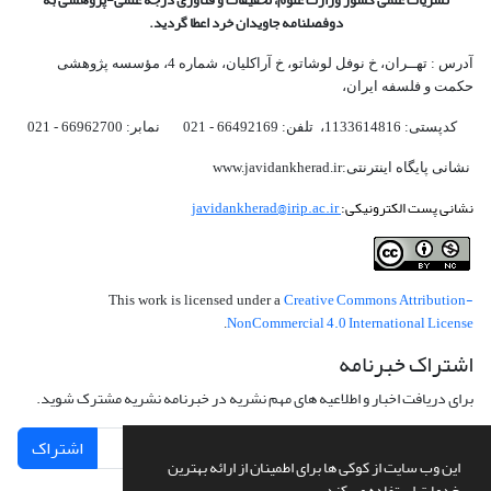
دوفصلنامه جاویدان خرد اعطا گردید.
آدرس : تهــران، خ نوفل لوشاتو، خ آراکلیان، شماره 4،‌ مؤسسه پژوهشی
حکمت و فلسفه ایران،‌
کدپستی: 1133614816، تلفن: 66492169 - 021 نمابر: 66962700 - 021
نشانی پایگاه اینترنتی:www.javidankherad.ir
نشانی پست الکترونیکی:
javidankherad@irip.ac.ir
Creative Commons Attribution-
This work is licensed under a
NonCommercial 4.0 International License
.
اشتراک خبرنامه
برای دریافت اخبار و اطلاعیه های مهم نشریه در خبرنامه نشریه مشترک شوید.
اشتراک
این وب سایت از کوکی ها برای اطمینان از ارائه بهترین
خدمات استفاده می کند.