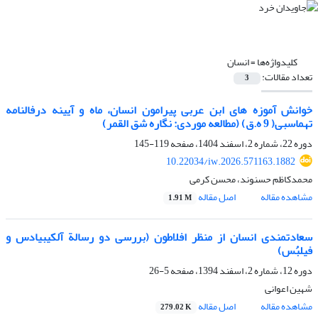
کلیدواژه‌ها =
انسان
تعداد مقالات:
3
خوانش آموزه های ابن عربی پیرامون انسان، ماه و آیینه درفالنامه
تهماسبی( 9 ه.ق) (مطالعه موردی: نگاره شق القمر)
دوره 22، شماره 2، اسفند 1404، صفحه
119-145
10.22034/iw.2026.571163.1882
محمدکاظم حسنوند، محسن کرمی
مشاهده مقاله
اصل مقاله
1.91 M
سعادتمندی انسان از منظر افلاطون (بررسی دو رسالة آلکیبیادس و
فیلبُس)
دوره 12، شماره 2، اسفند 1394، صفحه
5-26
شهین اعوانی
مشاهده مقاله
اصل مقاله
279.02 K