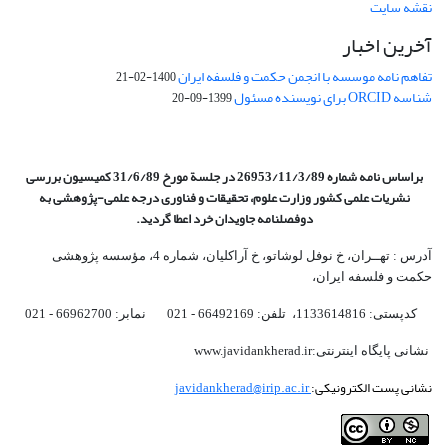
نقشه سایت
آخرین اخبار
تفاهم نامه موسسه با انجمن حکمت و فلسفه ایران
1400-02-21
شناسه ORCID برای نویسنده مسئول
1399-09-20
براساس نامه شماره 26953/11/3/89 در جلسة مورخ 31/6/89 کمیسیون
بررسی
نشریات علمی کشور وزارت علوم، تحقیقات و فناوری درجه علمی‌-پژوهشی
به
دوفصلنامه جاویدان خرد اعطا گردید.
آدرس : تهــران، خ نوفل لوشاتو، خ آراکلیان، شماره 4،‌ مؤسسه پژوهشی
حکمت و فلسفه ایران،‌
کدپستی: 1133614816، تلفن: 66492169 - 021 نمابر: 66962700 - 021
نشانی پایگاه اینترنتی:www.javidankherad.ir
نشانی پست الکترونیکی:
javidankherad@irip.ac.ir