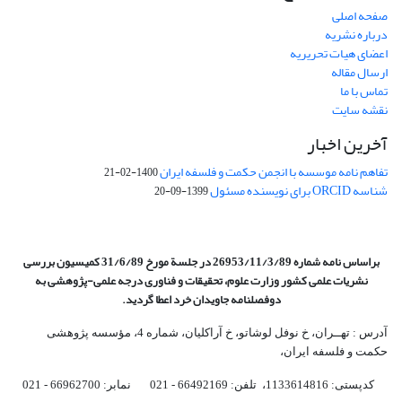
صفحه اصلی
درباره نشریه
اعضای هیات تحریریه
ارسال مقاله
تماس با ما
نقشه سایت
آخرین اخبار
تفاهم نامه موسسه با انجمن حکمت و فلسفه ایران
1400-02-21
شناسه ORCID برای نویسنده مسئول
1399-09-20
براساس نامه شماره 26953/11/3/89 در جلسة مورخ 31/6/89 کمیسیون
بررسی
نشریات علمی کشور وزارت علوم، تحقیقات و فناوری درجه علمی‌-پژوهشی
به
دوفصلنامه جاویدان خرد اعطا گردید.
آدرس : تهــران، خ نوفل لوشاتو، خ آراکلیان، شماره 4،‌ مؤسسه پژوهشی
حکمت و فلسفه ایران،‌
کدپستی: 1133614816، تلفن: 66492169 - 021 نمابر: 66962700 - 021