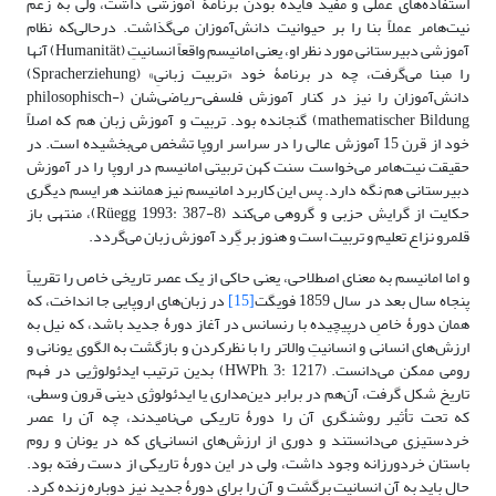
استفاده‌های عملی و مفید فایده بودن برنامۀ آموزشی داشت، ولی به زعم
نیت‌هامر عملاً بنا را بر حیوانیت دانش‌آموزان می‌گذاشت. درحالی‌که نظام
آموزشی دبیرستانی مورد نظر او، یعنی امانیسم واقعاً انسانیتِ (Humanität) آنها
را مبنا می‌گرفت، چه در برنامۀ خود «تربیت زبانیِ» (Spracherziehung)
دانش‌آموزان را نیز در کنار آموزش فلسفی-ریاضی‌شان (philosophisch-
mathematischer Bildung) گنجانده بود. تربیت و آموزش زبان هم که اصلاً
خود از قرن 15 آموزش عالی را در سراسر اروپا تشخص می‌بخشیده است. در
حقیقت نیت‌هامر می‌خواست سنت کهن تربیتی امانیسم در اروپا را در آموزش
دبیرستانی هم نگه دارد. پس این کاربرد امانیسم نیز همانند هر ایسم دیگری
حکایت از گرایش حزبی و گروهی می‌کند (Rüegg 1993: 387-8)، منتهی باز
قلمرو نزاع تعلیم‌ و تربیت است و هنوز بر گِرد آموزش زبان می‌گردد.
و اما امانیسم به معنای اصطلاحی، یعنی حاکی از یک عصر تاریخی خاص را تقریباً
پنجاه سال بعد در سال 1859 فویگت
[15]
در زبان‌های اروپایی جا انداخت، که
همان دورۀ خاصِ درپیچیده با رنسانس در آغاز دورۀ جدید باشد، که نیل به
ارزش‌های انسانی و انسانیتِ والاتر را با نظرکردن و بازگشت به الگوی یونانی و
رومی ممکن می‌دانست. (HWPh, 3: 1217) بدین ترتیب ایدئولوژیی در فهم
تاریخ شکل گرفت، آن‌هم در برابر دین‌مداری یا ایدئولوژی دینی قرون وسطی،
که تحت تأثیر روشنگری آن را دورۀ تاریکی می‌نامیدند، چه آن را عصر
خردستیزی می‌دانستند و دوری از ارزش‌های انسانی‌ای که در یونان و روم
باستان خردورزانه وجود داشت، ولی در این دورۀ تاریکی از دست رفته بود.
حال باید به آن انسانیت برگشت و آن را برای دورۀ جدید نیز دوباره زنده کرد.