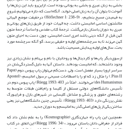
بخشی به زبان عبری و بخشی به یونانی بوده است، ازاین‌رو باید این زبان‌ها را
آموخت تا بتوان آن را به زبان اصلی خواند، آنگاه است که «تازه می‌توانیم شروع
به فهمیدن مسیح بنماییم». (Höflechner I: 238-9) درحقیقت موضع الهیاتی
ملانشتون اساسی امانیستی داشت، چه الهیات خود از طریق زبان‌های یونانی و
عبری به دوران باستان بازمی‌گشت. ترجمۀ کتاب مقدس و اساساً ترجمۀ متون
کهن قبل از آنکه دینی باشد امری است امانیستی، چون دست به احیای متون
کهن می‌زند تا به سرچشمه‌های اولیه و حقیقی برسد، گو آنکه سرچشمه مورد
بحث، سال‌های اولیه پیدایش مسیحیت باشد.
ازسوی‌دیگر پاپ‌ها و کاردینال‌ها و روحانیان با نام و بی‌نام و نشان زیادی نیز
وجود داشته‌اند، که امانیست بوده‌اند. داستان آنها به دلیل گستردگی‌شان در
سراسر اروپا بسیار مفصل است، ولی دستِ‌کم می‌توان پاپ پیوس دوم (Papst
Pius II.) را مثال زد که او را با اصطلاحات مسیحیِ «رسول امانیسم» (Apostel
des Humanismus) می‌خوانند. (مثلاً در Rüegg 1993: 403) پاپ پیوس دوم در
تأسیس دانشگاه‌های دولتیِ مستقلِ از کلیسا و راه‌یافتن طبقات متوسط به
رشته‌های حقوق و پزشکی و مشاغل کلیسایی در شهرهای بازل و فرایبورگ
نقش پررنگی دارد (Rüegg 1993: 403). تأسیس چنین دانشگاه‌هایی نیز یعنی
ساختن یکی از پل‌های اصلی گذر به امانیسم و به دوران جدید.
«همچنین این پاپ راه جهان‌نگاری (Kosmographie) را به علم نشان داد که
فراتر از جغرافی دانان باستان می‌رود.» (Rüegg 1996: 34) این اتفاق در کتاب