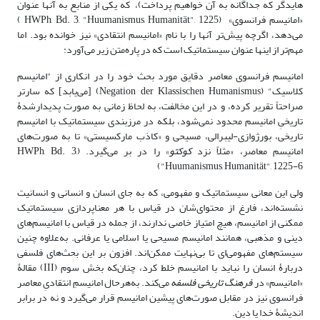
هایدگر که جداگانه به آن خواهیم پرداخت)، که یکی از منابع به آنها عنوان
«امانیسم فرانسوی» (HWPh, Bd. 3, "Huumanismus, Humanität", 1225 )
می‌دهد، اگرچه پیش‌تر آنها را با نام «امانیسم انتقادی» نیز خوانده بود. اما
مهم‌تر از اینها عنوان سیستماتیک است که در پاره‌متن زیر می‌آورد:
امانیسم فرانسوی معاصر دقایق مورد بحث خود را در انکاری از "امانیسم
کلاسیک" (Negation der Klassischen Humanismus) [می‌یابد] که سارتر
صراحتاً تقریر کرده، و در این مخالفت، به لحاظ زمانی به صورت پدیدارشدۀ
تاریخیِ امانیسم محدود نمی‌شود، بلکه در مرزبندی سیستماتیک با امانیسم
تاریخی، بورژوازی-لیبرالی، مسیحی و «کاذب مارکسیستی» تا به صورت‌های
امانیسم معاصر، «مثلاً نزد
کوکتو
» را در بر می‌گیرد. (HWPh, Bd. 3,
"Huumanismus, Humanität", 1225-6)
ولی این معانی سیستماتیک و مفهومی، که به جای انسان و انسانی و انسانیت
نشسته‌اند، فارغ از محتوای‌شان در قیاس با هر معنا‌پردازی سیستماتیک
ممکنی از امانیسم، هیچ امتیاز خاصی ندارند، از جمله در قیاس با امانیسم‌های
دینی و مذهبی، همانند امانیسم مسیحی یا اسلامی یا عرفانی. به‌علاوه چنین
سیستم‌های مفهومی‌ای تا بی‌نهایت ممکن‌اند. افزون بر این بحث‌های فلسفی
دربارۀ انسان را نباید با امانیسم خلط کرد، چنان‌که بخش سوم (III) مقالۀ
«امانیسم» در
فرهنگ تاریخی فلسفه
می‌کند. به‌هرحال امانیسمِ انتقادیِ معاصر
فرانسوی نیز در مقابل صورت‌های پیشین امانیسم قرار می‌گیرد و نه در برابر
اندیشۀ خدا یا دین.