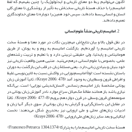
اکنون می‌توانیم ربط دو معنای تاریخی و ایدئولوژیک را چنین بفهمیم که لفظ
امانیسم را با حذف هستۀ تاریخی سخت‌اش به تأثیر از روشنگری تا معنای کلی
انسان و انسانی بسط داده‌اند، سپس خود همین را دوباره تا معنای خداوندگاری
تعمیم داده‌اند.
امانیسم تاریخی منشأ علوم انسانی
در نقل قول بالا و بیان نتایج‌اش مهم‌ترین نکات در مورد معنا و هستۀ سخت
تاریخی امانیسم را آورده‌ایم. بازگشت امانیسم به روم و به یونان، از طریق
هومانیتاس و پایدئیا، ولی حقیقتی تربیتی دارد و با تعلیم و تربیت رشته‌های
علمی، بخصوص با علوم انسانی درهم می‌تنید. منتهی همین واقعیت تاریخی نیز
خود بنیان و بنیادی زبانی دارد، یعنی مسئلۀ زبان در قلب این بازگشت به دوران
باستان نشسته است: اولاً امانیسم‌نوزایی در واکنش نسبت به لاتین‌نویسی غلیظ
و افراطی قرون وسطاییان به وجود آمد (Kraye 2006: 478)، ثانیاً آموزش زبان
یونانی مشخصۀ بارز امانیسم رنسانس (انسان‌اندیشی نوزایی) است، بی‌آنکه
نیازی باشد باز همانند مقالۀ مک‌میلان سراغ موارد نادر آموزش زبان یونانی در
صومعه‌های قرون وسطی در قرن دوازدهم برویم (Kraye 2006: 477-8). ثالثاً
در مقابل این باستان‌گرایی و گرایش به زبان یونانی از سوی ‌دیگر آنها زبان و
ادبیاتِ زبان‌های محلی و ملی اروپایی نیز به‌تدریج شکل می‌دهند؛ نخست
ایتالیایی و بعد سایر زبان‌های ملی اروپایی. (Kraye 2006: 478)
هستۀ سختِ تاریخی امانیسم ما را به پترارکا (Francesco Petrarca, 1304–1374)