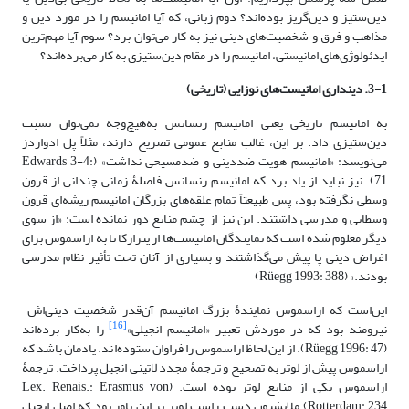
دین‌ستیز و دین‌گریز بوده‌اند؟ دوم زبانی، که آیا امانیسم را در مورد دین و
مذاهب و فرق و شخصیت‌های دینی نیز به کار می‌توان برد؟ سوم آیا مهم‌ترین
ایدئولوژی‌های امانیستی، امانیسم را در مقام دین‌ستیزی به کار می‌برده‌اند؟
3-1. دینداری امانیست‌های نوزایی (تاریخی)
به امانیسم تاریخی یعنی امانیسم رنسانس به‌هیچ‌وجه نمی‌توان نسبت
دین‌ستیزی داد. بر این، غالب منابع عمومی تصریح دارند، مثلاً پل ادواردز
می‌نویسد: «امانیسم هویت ضددینی و ضدمسیحی نداشت» (Edwards 3-4:
71). نیز نباید از یاد برد که امانیسم رنسانس فاصلۀ زمانی چندانی از قرون
وسطی نگرفته بود، پس طبیعتاً تمام علقه‌های بزرگان امانیسم ریشه‌ای قرون
وسطایی و مدرسی داشتند. این نیز از چشم منابع دور نمانده است: «از سوی
‌دیگر معلوم شده است که نمایندگان امانیست‌ها از پترارکا تا به اراسموس برای
اغراض دینی پا پیش می‌گذاشتند و بسیاری از آنان تحت تأثیر نظام مدرسی
بودند.» (Rüegg 1993: 388)
این‌است‌ که اراسموس نمایندۀ بزرگ امانیسم آن‌قدر شخصیت دینی‌اش
[16]
نیرومند بود که در موردش تعبیر «امانیسم انجیلی»
را به‌کار برده‌اند
(Rüegg 1996: 47). از این لحاظ اراسموس را فراوان ستوده‌اند. یادمان باشد که
اراسموس پیش از لوتر به تصحیح و ترجمۀ مجدد لاتینی انجیل پرداخت. ترجمۀ
اراسموس یکی از منابع لوتر بوده است. (Lex. Renais.: Erasmus von
Rotterdam: 234) ملانشتون دست راست لوتر بر این باور بود که اصل انجیل