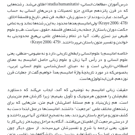
درس‌آموزان «مطالعات انسانی» (studia humanitatis) اطلاق می‌شد. رشته‌هایی
که در قرن پانزدهم میلادی جزو تحصیلات و درس‌های انسانی به حساب
می‌آمدند، عبارت بودند از: دستور زبان، خطابه، فن شعر، تاریخ و فلسفۀ اخلاق.
(Kraye 2006: 478) ولی امانیسم بعدها محدود به این رشته‌ها نماند و به تمامی
حکمت دوران باستان از جمله به رشته‌های فلسفه، حقوق، سیاست، طب و علوم
طبیعی نیز تسرّی یافت. آنها در تمام رشته‌های علمی بی‌هیچ محدودیتی به
خواندن و تفسیر متون باستان می‌پرداختند. (Kraye 2006: 479)
خلاصه امانیسم با علوم انسانی رابطه‌ای تاریخی دارد و نه مفهومی-منطقی، یعنی
علوم انسانی و در رأس آنها زبان و علوم زبانی حاصل امانیسم به معنای
اصطلاحی-تاریخی است و نه «مبنای انسان‌شناسی علوم انسانی غربی»،
بخصوص‌که در مورد تاریخچۀ واژۀ امانیسم بعداً خواهیم گفت از جعلیات قرن
نوزدهم، قرن ایدئولوژی‌هاست.
حقیقت زبانی امانیسم به توضیحی که آمد، ایجاب می‌کند که دستاورد
عظیم‌شان را همچون هرمنوتیک و تأویل بفهمیم؛ زیرا کارشان هم متن‌بنیان
است، هم زبان‌بنیاد و هم مسئلۀ اصلی‌شان فهم متن، متن‌هایی که برای
رشته‌های مختلف علمی "مرجعیت" داشتند. امانیست‌ها درعمل ابتدا دست به
کشف متون و مراجع باستان می‌زدند، بعد به تصحیح انتقادی آنها می‌پرداختند و
از درستی مرجعیت آن اطمینان می‌یافتند، آنگاه به مراحل پیچیده‌تر زبانیِ کار با
متون، یعنی ترجمه یا شرح و تفسیرشان می‌رسیدند. از سوی ‌دیگر چون
امانیسم در اصل یک برنامۀ تعلیمی-تربیتی برای دانشگاه‌ها بود، تفاسیر متون