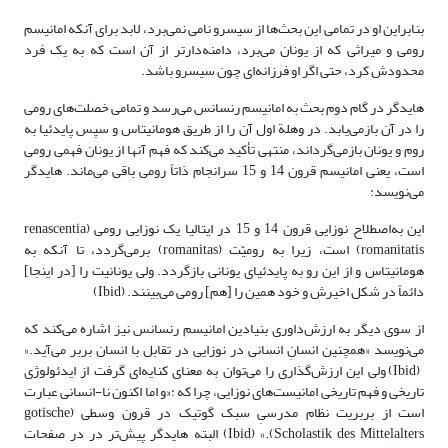
بنابراین او در تمامی این بحث‌ها از سیسرو نامی نمی‌برد، لابد برای آنکه امانیسم
رومی و میراثی که از یونان می‌برد، دامنه‌دارتر از آن است که به یک فرد
محدودش کرد، حتی اگر او فرزانه‌ای چون سیسرو باشد.
هایدگر در گام دوم بحث به امانیسم رنسانس می‌رسد و تمامی خصلت‌های رومی
را در آن بازمی‌یابد. در وهلة اول آن را از طریق هومانیتاس و سپس پایدئیا به
روم و یونان بازمی‌گرداند، منتهی تأکید می‌کند که فهم آنها از یونان فهمی رومی
است، یعنی امانیسم قرون 14 و 15 سرانجام ذاتاً رومی باقی می‌ماند. هایدگر
می‌نویسد:
این به‌اصطلاح نوزایی قرون 14 و 15 در ایتالیا یک نوزایی رومی (renascentia
romanitatis) است، زیرا به رومیّت (romanitas) برمی‌گردد، تا آنکه به
هومانیتاس و از این ‌رو به پایدئیای یونانی بازگردد. ولی یونانیت را [در اینجا]
دائماً در شکل اخیرش و خود همین را [هم] رومی می‌بینند. (Ibid)
از سوی دیگر به ارزش‌داوری بنیادین امانیسم رنسانس نیز اشاره می‌کند که
می‌نویسد «همچنین انسانِ انسانی در نوزایی در تقابل با انسان بربر می‌آید.»
(Ibid) ولی این ارزش‌گذاری را می‌توان به معنای کنایه‌ای گرفت از ایدئولوژی
تاریخی و فهم تاریخی امانیست‌های نوزایی، چرا که :«و اما اکنون نا-انسانی عبارت‌
است از بربریت نظام مدرسیِ سبک گوتیک در قرون وسطی (gotische
Scholastik des Mittelalters).» (Ibid) البته هایدگر پیش‌تر در در صفحات