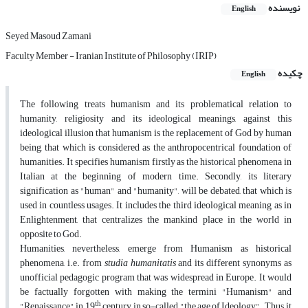
نویسنده
English
Seyed Masoud Zamani
Faculty Member - Iranian Institute of Philosophy (IRIP)
چکیده
English
The following treats humanism and its problematical relation to
humanity, religiosity and its ideological meanings, against this
ideological illusion that humanism is the replacement of God by human
being, that which is considered as the anthropocentrical foundation of
humanities. It specifies humanism firstly as the historical phenomena in
Italian at the beginning of modern time. Secondly, its literary
signification as "human" and "humanity", will be debated, that which is
used in countless usages. It includes the third ideological meaning as in
Enlightenment, that centralizes the mankind place in the world in
opposite to God.
Humanities, nevertheless, emerge from Humanism as historical
phenomena, i.e. from
studia
humanitatis
and its different synonyms as
unofficial pedagogic program that was widespread in Europe. It would
be factually forgotten with making the termini "Humanism" and
th
"Renaissance" in 19
century, in so-called "the age of Ideology". Thus, it