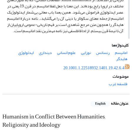
مختلف در اروپا رایج بوده‌اند. این معنا با جعل لفظ امانیسم در قرن 19 یعنی در
عصر ایدئولوژی فراموش می‌شود. همین بعدا بابِ معانی بی‌شمار ایدئولوژیک
امانیسم ازجمله معنای سکولار یا دینی آن را می‌گشاید،. نامه دربارة امانیسم
هایدگر را همچون متن مرجع شاهدی است بر فهم تاریخی-عمومی اروپاییان از
آن تا نیمة قرن بیستم. از لحاظ فلسفی نیز نامه مهمترین نقد امانیسم است.
کلیدواژه‌ها
امانیسم
رنسانس
نوزایی
علوم انسانی
دینداری
ایدئولوژی
هایدگر
20.1001.1.22518932.1401.19.42.6.4
موضوعات
فلسفه غرب
عنوان مقاله
English
Humanism in Conflict Between Humanities,
Religiosity and Ideology