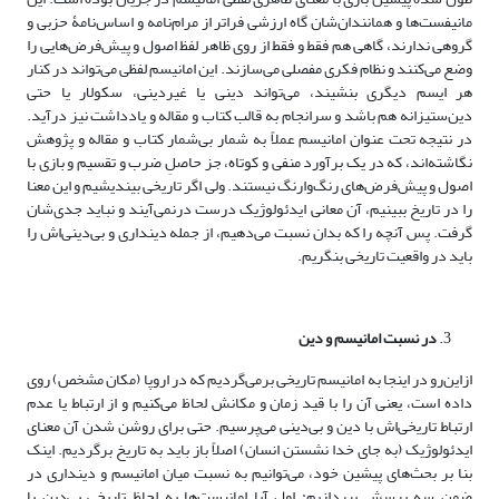
مانیفست‌ها و همانندان‌شان گاه ارزشی فراتر از مرام‌نامه و اساس‌نامۀ حزبی و
گروهی ندارند، گاهی هم فقط و فقط از روی ظاهر لفظ اصول و پیش‌فرض‌هایی را
وضع می‌کنند و نظام فکری مفصلی می‌سازند. این امانیسم لفظی می‌تواند در کنار
هر ایسم دیگری بنشیند، می‌تواند دینی یا غیردینی، سکولار یا حتی
دین‌ستیزانه هم باشد و سرانجام به قالب کتاب و مقاله و یادداشت نیز درآید.
در نتیجه تحت عنوان امانیسم عملاً به شمار بی‌شمار کتاب و مقاله و پژوهش
نگاشته‌اند، که در یک برآورد منفی و کوتاه، جز حاصلِ ضرب ‌و تقسیم و بازی با
اصول و پیش‌فرض‌های رنگ‌وارنگ نیستند. ولی اگر تاریخی بیندیشیم و این معنا
را در تاریخ ببینیم، آن معانی ایدئولوژیک درست درنمی‌آیند و نباید جدی‌شان
گرفت. پس آنچه را که بدان نسبت می‌دهیم، از جمله دینداری و بی‌دینی‌اش را
باید در واقعیت تاریخی بنگریم.
در نسبت امانیسم و دین
ازاین‌رو در اینجا به امانیسم تاریخی برمی‌گردیم که در اروپا (مکان مشخص) روی
داده است، یعنی آن را با قید زمان و مکانش لحاظ می‌کنیم و از ارتباط یا عدم
ارتباط تاریخی‌اش با دین و بی‌دینی می‌پرسیم. حتی برای روشن شدن آن معنای
ایدئولوژیک (به جای خدا نشستن انسان) اصلاً باز باید به تاریخ برگردیم. اینک
بنا بر بحث‌های پیشین خود، می‌توانیم به نسبت میان امانیسم و دینداری در
ضمن سه پرسش بپردازیم: اول آیا امانیست‌ها به لحاظ تاریخی بی‌دین یا