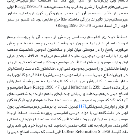
ناتمام ولی پربازتاب او
آسیا
روی داد که اطلاعات جغرافیایی-تاریخی
سرزمین‌های جهان را از شرق به غرب به دست می‌دهد. (Rüegg 1996: 34) ولی
به‌غیر از تأثیر مستقیم آن در تغییر جهان‌نگری کهن اروپاییان، به‌طور
غیرمستقیم نیز تأثیرات بزرگی داشت، مثلاً جزو منابعی بود که کلمبو در سفر
خود از آن استفاده برد. (Rüegg 1996: 30-34)
مسئلۀ دینداری امانیسمِ رنسانس پرسش از نسبت آن با پروتستانتیسم
(نهضت اصلاح دینی) را همچون دو واقعیت تاریخی چسبیده به هم پیش
می‌آورد. پاسخ را در دوستی میان لوتر و ملانشتون (دومین شخصیت مذهب
لوتری) با اراسموس مهم‌ترین نمایندۀ امانیسم می‌یابیم. ختلافات بعدی میان
لوتر و اراسموس نیز بیشتر اختلاف در مواضع دو متکلم است، که حتی خللی در
رابطۀ ملانشتون و اراسموس به وجود نمی‌آورد. ملانشتون که دست راست لوتر
در جریان اصلاح دینی ا‌ست، با اراسموس دوستی‌اش را حفظ کرد و کلاً وی را به
خاطر شخصیت کلامی‌اش می‌ستود، که الهیات را به سرچشمۀ اصلی‌اش
برگردانده است. (Höflechner I: 239، نیز: Rüegg 1996: 47) اصلاً امانیسم و
اصلاح دینی درهم‌تنیده‌اند و ارتباطی چندلایه‌ای با هم دارند: به شخصیت‌های
آنها که نگاه کنیم، می‌بینیم بعضی از امانیست‌ها بعداً به هواداران و اثرگرفتگان
از لوتر و اولریش تسوینگلی
[17]
تبدیل شدند، یا برعکس رفرمیست‌هایی چون
لوتر در دانشگاه‌هایی با مواد درسی امانیستی پرورده شدند. مسلماً ارتباط
موضوعی نیز میان‌شان وجود داشت: افقی که امانیست‌ها با زبان‌های باستانی
گشودند، سرانجام به نقد کتاب مقدس انجامید که به نوبۀ خود پلی شد برای
نقد کلیسا. (LdRen: Reformation, S. 596) این ‌است ‌که نهضت اصلاح دینی را