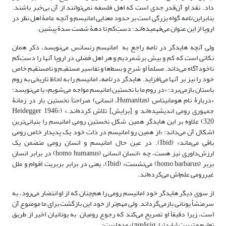
داد. نقد او آن‌قدر جدی‌ است که اهل فلسفه نمی‌توانند از آن بی‌خبر باشند.
بنابراین
نامه
گواه بزرگی ا‌ست بر حدود معنایی امانیسم و آنچه عامۀ اهل نظر در
اروپا از این عنوان می‌فهمیده‌اند؛ دستِ‌کم تا دهۀ شصت سدۀ پیشین.
ولی آنچه هایدگر در
نامه
راجع به امانیسم رنسانس می‌نویسد، ذکر همان
نکاتی‌ است که کم‌ و بیش برشمردیم و هر اهل فضلی در اروپا آنها را دستِ‌کم
ناخودآگاه می‌داند. مسلماً او شرح و بسط‌ها و تفاسیر مستقیم و نامستقیم خاص
خود را نیز بر آنها می‌افزاید. هایدگر در
نامه،
امانیسم را به لحاظ تاریخی به روم
باستان بازمی‌برد‌: «در روم ما با نخستین امانیسم مواجه می‌شویم» یا می‌نویسد:
«دربارۀ نام هومانیتاس (Humanitas، انسانی) صراحتاً نخستین بار در زمانۀ
جمهوری رومی اندیشیده‌اند و [برایش] تلاش کرده‌اند.» (Heidegger 1946:
320) علاوه بر این هایدگر همین شکل نخستینِ رومی امانیسم را بنیانی‌ترینِ
اشکال آن می‌داند: «از همین ‌رو امانیسم در ذات خود یک پدیدار خاص رومی
باقی می‌ماند» (Ibid). در عین ‌حال امانیسم و انسان رومی متضمن یک
ارزش‌داوری نیز هست، چه «انسانِ انسانی (homo humanus) در برابر انسانِ
بربر (homo barbarus) می‌نشست» (Ibid)، یعنی در برابر بربریت اقوام و ملل
غیررومی علم‌اش می‌کرده‌اند.
از سوی ‌دیگر هایدگر خود امانیسم رومی را هم‌چنان‌ که از او انتضار می‌رود، به
سرمنشأ یونانی بازمی‌گرداند. ولی مهم‌تر از خود این بازگشت برای ما موضوع آن
است، زیرا دقیقاً او تصریح می‌کند که رجوع رومیان به یونانیان اخیر از طریق
تعلیم‌ و تربیت (پایدئیا، παιδεία) بوده است: