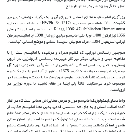
عمل اخلاقی، و چه حتی در مقام نظر و الخ.
زورآوری امانیسم به معنای انسانی حتی پای آن را به ترکیبات وصفی دینی نیز
گشوده، مثلاً «امانیسم مسیحی» (HWPh, 3: 1217) ، «امانیسم انجیلی»
(biblischen Humanismus) (Rüegg 1996: 47)؛ یا امانیسم اسلامی (شریعتی
1356 نیز ارکون 1400) و یا حتی امانیسم مولوی (روشان 1398) یا امانیسم عرفان
ایرانی (شریفیان 1394). مراد هم بیان اندیشۀ انسانی و موضع انسانی آنهاست.
هم‌چنین رنسانس نوزایی، که گفتیم همزاد و درتنیده با امانیسم است، را با
مفاهیم دینی و تاریخی دیگر نیز کار می‌برند: رنسانس کارولنژین در قرون
وسطی، یا حتی رنسانس اسلامی، که بعضی از مستشرقان بخصوص دورة آل
بویه را با این وصف خوانده‌اند (کرمر 1375). منظور از آنها هم اولاً باز یک دورۀ
تاریخی خاص است، ثانیاً شکوفایی علوم، فنون، هنرها یا اندیشه و فلسفه را در
موصوف خود می‌ستایند. ثالثاً ولی اینها در مقام تشبیه با دورۀ نوزایی در
اروپاست.
و اما معنای ایدئولوژیک امانیسم طول و عرض معنایی‌اش همانی‌ است که در آغاز
آمد: اصالت انسان و به جای خدا نشستن آدمی. بدین معنا امانیسم حکایت از
دورۀ جدید می‌کند و از اینکه در غرب انسان به جای خداوند دائر مدار همۀ عالم
شده است. پرپیداست که معنای ایدئولوژیک را هم به‌آسانی از همان معنای
ظاهری لفظ گرفته‌اند. پسوند "ایسم" در این لفظ نه تنها خود دلیلی‌ است محکم
بر ایدئولوژیک بودن لفظ، بلکه بر برساختگی معنا از روی لفظ، که گفتیم اساتید