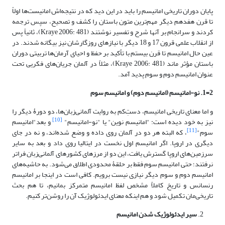
پایان دوران تاریخی امانیسم را باید در این دید که در نتیجه‌اش امانیست‌ها اولاً
تا قرن هفدهم دیگر مهم‌ترین متون باستان را کشف و تصحیح، سپس ترجمه
کردند و سرانجام بر آنها شرح و تفسیر نوشتند (Kraye 2006: 481)، ثانیاً پس
از انقلاب علمی قرون 17 و 18 دیگر با نیازهای روزگارشان نیز بیگانه شدند. در
عین‌ حال امانیسم تا قرن بیستم با تأکید بر حفظ و احیای آرمان‌ها تربیتی دوران
باستان مؤثر ماند (Kraye 2006: 481)، مثلاً در آلمان جریان‌های فکریی تحت
عنوان امانیسم دوم و سوم پدید آمد.
2=1. نو-امانیسم (امانیسم دوم) و امانیسم سوم
و اما معنای تاریخی امانیسم، دستِ‌کم به روایت آلمانی‌زبان‌ها، دو دورۀ دیگر را
[10]
نیز به خود دیده است: "امانیسم نوین" یا "نو-امانیسم"
و بعد"امانیسم
[11]
سوم"
، که البته هر دو در آلمان روی داده و وضع شده‌اند، و نه در جای
دیگری در اروپا. اگر امانیسم اول نخست در ایتالیا روی داد و بعد به سایر
سرزمین‌های اروپا گسترش یافت، این دو از مرزهای کشورهای آلمانی‌زبان فراتر
نرفتند؛ حتی امانیسم سوم فقط بر حلقۀ محدودی اطلاق می‌شود. به حاشیه‌های
امانیسم دوم و سوم دیگر نیازی نیست برویم. کافی‌ است در اینجا بر امانیسم
رنسانس و تاریخ کاملاً مشخص لفظ امانیسم متمرکز بمانیم، تا هم بحث
تاریخی‌مان تکمیل شود و هم اینکه معنای ایدئولوژیک آن را روشن‌تر کنیم.
سیر ایدئولوژیک شدن امانیسم