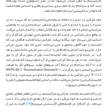
مارکسیسم به ذهن متبادر می‌شود که در عصر ایدئولوژی (سدۀ نوزدهم)
پدید آمد و سرانجام به یک قطب‌بندی سیاسی و نظامی و اجتماعی هم انجامید
که تا اواخر سدۀ پیشین (بیستم) هم ادامه یافت.
خود مارکس در ستیزه با جامعۀ سرمایه‌داری امانیسم را به کار می‌برد، نه در
ستیزه با دین و با خدا و یا حتی با قرون وسطی. سرمابه‌داری نیز به وضعیتی
غیرانسانی انجامیده، که تعارضات و مشکلاتش انقلاب را اجتناب‌ناپذیر می‌کند.
در واقع سخن مارکس در فرایند کار است همچون امری تولیدی، که کارگر را از
انسانیت‌اش تهی و از خود بیگانه می‌کند. مارکس نهایتاً همانند هگلیان چپ که
امانیسم را خودآگاهی متحقق و عینی می‌دانند، امری که خود سیری تاریخی
دارد، ازاین‌رو باید اغراض و اهدافش را در این سیر تاریخی دائماً تحلیل و نقد
کرد. در نتیجه او از سویی نقاد امانیسم است، ولی از سوی ‌دیگر آن را دور
نمی‌اندازد، چه در هر مرحلۀ تاریخی صورتی از آن تحقق می‌یابد که نقدش باید
کرد؛ تا آنکه سرانجام در مرحلۀ آخر نیروهای تولید، نیروهای کار به طبیعت
انسانی و انسانیت خود بازگردند. (HWPh, Bd 3, "Huumanismus, Humanität",
II-1 & 2 ) پس مارکس نه در مفهوم امانیسم با خدا و دین می‌ستیزد، و نه آنکه
امانیسم تاریخی را به میان می‌کشد، بلکه بر اساس لفظ امانیسم مفهومی خاص را
در درون فلسفه‌اش می‌پرورد.
این را که امانیسم، همانند مارکس و مارکسیسم، بر اساس ظاهر لفظ‌اش معنای
انسانی و انسانیت به خود می‌گیرد و در عین ‌حال معنای تاریخی‌اش را از دست
می‌دهد، باز آشکارا در فلسفه‌های اگزیستنس می‌بینیم
[19]
(البته به غیر از