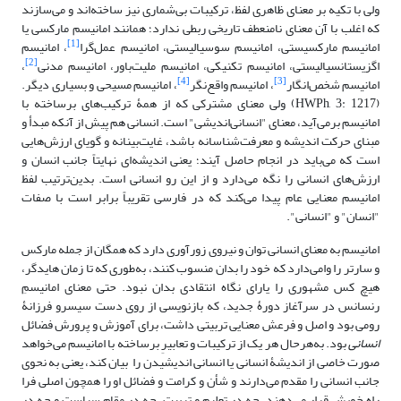
ولی با تکیه بر معنای ظاهری لفظ، ترکیبات بی‌شماری نیز ساخته‌اند و می‌سازند
که اغلب با آن معنای نامنعطف تاریخی ربطی ندارد؛ همانند امانیسم مارکسی یا
[1]
امانیسم مارکسیستی، امانیسم سوسیالیستی، امانیسم عمل‌گرا
، امانیسم
[2]
اگزیستانسیالیستی، امانیسم تکنیکی، امانیسم ملیت‌باور، امانیسم مدنی
،
[4]
[3]
امانیسم شخص‌انگار
، امانیسم واقع‌نگر
، امانیسم مسیحی و بسیاری دیگر.
(HWPh, 3: 1217) ولی معنای مشترکی که از همۀ ترکیب‌های برساخته با
امانیسم برمی‌آید، معنای "انسانی‌اندیشی" است. انسانی هم پیش از آنکه مبدأ و
مبنای حرکت اندیشه و معرفت‌شناسانه باشد، غایت‌بینانه و گویای ارزش‌هایی‌
است که می‌باید در انجام حاصل آیند؛ یعنی اندیشه‌ای نهایتاً جانب انسان و
ارزش‌های انسانی را نگه می‌دارد و از ‌این ‌رو انسانی است. بدین‌ترتیب لفظ
امانیسم معنایی عام پیدا می‌کند که در فارسی تقریباً برابر است با صفات
"انسان" و "انسانی".
امانیسم به معنای انسانی توان و نیروی زورآوری دارد که همگان از جمله مارکس
و سارتر را وامی‌دارد که خود را بدان منسوب کنند، به‌طوری ‌که تا زمان هایدگر،
هیچ کس مشهوری را یارای نگاه انتقادی بدان نبود. حتی معنای امانیسمِ
رنسانس در سرآغاز دورۀ جدید، که بازنویسی از روی دست سیسرو فرزانۀ
رومی بود و اصل و فرعش معنایی تربیتی داشت، برای آموزش و پرورش فضائل
انسانی
بود. به‌هرحال هر یک از ترکیبات و تعابیرِ برساخته با امانیسم می‌خواهد
صورت خاصی از اندیشۀ انسانی یا انسانی ‌اندیشیدن را بیان کند، یعنی به نحوی
جانب انسانی را مقدم می‌دارند و شأن و کرامت و فضائل او را همچون اصلی فرا
راه خویش قرار می‌دهند، چه در تعلیم و تربیت، چه در مقام سیاست و چه در