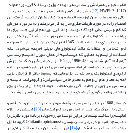
امانیسم و نیز همزادش رنسانس، هر دو محصول و برساختۀ قرن نوزدهم‌اند.
(HWPh, 3: 1217)
[12]
پیش از این کسی «امانیسم» را به کار نمی‌برد؛ حتی خود
آنانی که بعدها در قرن نوزدهم اندیشه و کارشان عنوان امانیسم گرفت، این
اصطلاح را نه در مورد طریقت فکری‌شان به کار می‌بردند و نه در مورد دوره‌ای
که کم‌ و بیش بدان خودآگاه بودند. و اما قرن نوزدهم از این جهت برای ما
پراهمیت است که اولاً زیاد از ما و باورهای‌مان دور نیست، ثانیاً آن را به‌درستی
«عصر ایدئولوژی» نامیده‌اند (ایکن 1345)، قرنی که در آن با پیوستن "ایسم" به
نام اشخاص و اعتقادات دائماً ایدئولوژی‌های نوینی آفریده می‌شود. البته
استفاده از ایسم به معنایی که می‌شناسیم از همان دوران امانیسم رنسانس
آرام آرام آغاز شده بود (Rüegg 1996: 43)، ولی در این قرن دیگر به اوجش
می‌رسد. پس هر دو اصطلاح امانیسم و رنسانس را در قرن نوزدهم و در میانۀ
نزاع‌های ایدئولوژیک برساخته‌اند، نزاع‌هایی که ایسم‌ها حاکی از گرایش حزبی
(هم به معنای عام آن و هم به معنای خاص سیاسی‌اش) و گروهی‌اند. امانیسم و
رنسانس نیز چون از جعلیات قرن نوزدهم‌اند، خواه‌ناخواه خالی از رنگ‌ و بوی
زمانه نمی‌مانند و گویای گروه‌بندی‌های حزبی و باورهای جزمی خاصی می‌شوند.
در سال 1808 در نزاعی که بر سر نحوۀ تعلیم ‌‌و تربیت در دبیرستان‌ها در قلمرو
آلمانی‌زبان درگرفت، کسی از اهل فن به نام نیت‌هامر
[13]
نخستین بار واژۀ
امانیسم را ساخت. نیت‌هامر در این نوشتۀ مبارزه‌جویانه برنامۀ مورد نظرش را
«امانیسم» نامید و در برابر «بشردوستی» (Philanthropinismus) گروه مقابل
نهاد، که عملاً در منطقة دِساو
[14]
اجرا می‌شد. این برنامه تأکید زیادی بر