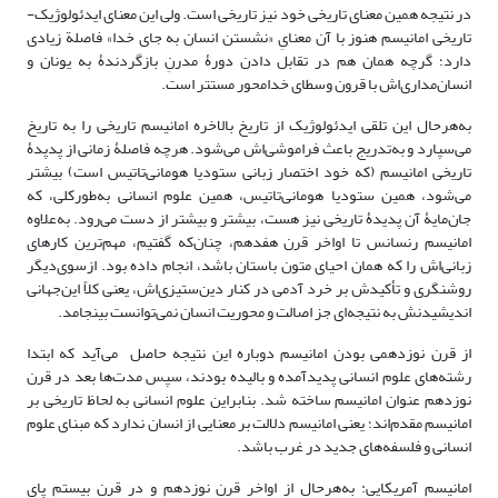
در نتیجه همین معنای تاریخی خود نیز تاریخی است. ولی این معنای ایدئولوژیک-
تاریخی امانیسم هنوز با آن معنایِ «نشستن انسان به جای خدا» فاصلة زیادی
دارد؛ گرچه همان هم در تقابل دادن دورۀ مدرنِ بازگردندۀ به یونان و
انسان‌مداری‌اش با قرون وسطای خدامحور مستتر است.
به‌هرحال این تلقی ایدئولوژیک از تاریخ بالاخره امانیسم تاریخی را به تاریخ
می‌سپارد و به‌تدریج باعث فراموشی‌اش می‌شود. هرچه فاصلۀ زمانی از پدپدۀ
تاریخی امانیسم (که خود اختصار زبانی ستودیا هومانی‌تاتیس است) بیشتر
‌می‌شود، همین ستودیا هومانی‌تاتیس، همین علوم انسانی به‌طورکلی، که
جان‌مایۀ آن پدیدۀ تاریخی نیز هست، بیشتر و بیشتر از دست می‌رود. به‌علاوه
امانیسم رنسانس تا اواخر قرن هفدهم، چنان‌که گفتیم، مهم‌ترین کارهای
زبانی‌اش را که همان احیای متون باستان باشد، انجام داده بود. ازسوی‌دیگر
روشنگری و تأکیدش بر خرد آدمی در کنار دین‌ستیزی‌اش، یعنی کلاً این‌جهانی
اندیشیدنش به نتیجه‌ای جز اصالت و محوریت انسان نمی‌توانست بینجامد.
از قرن نوزدهمی بودن امانیسم دوباره این نتیجه حاصل می‌آید که ابتدا
رشته‌های علوم انسانی پدیدآمده و بالیده بودند، سپس مدت‌ها بعد در قرن
نوزدهم عنوان امانیسم ساخته شد. بنابراین علوم انسانی به لحاظ تاریخی بر
امانیسم مقدم‌اند؛ یعنی امانیسم دلالت بر معنایی از انسان ندارد که مبنای علوم
انسانی و فلسفه‌های جدید در غرب باشد.
امانیسم آمریکایی: به‌هرحال از اواخر قرن نوزدهم و در قرن بیستم پای