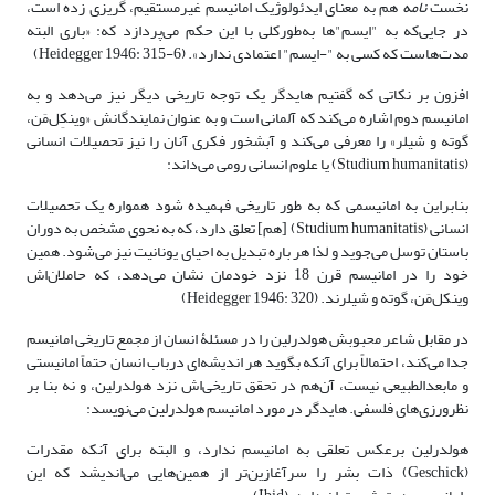
نخست
نامه
هم به معنای ایدئولوژیک امانیسم غیرمستقیم، گریزی زده است،
در جایی‌که به "ایسم"ها به‌طورکلی با این حکم می‌پردازد که: «باری البته
مدت‌هاست که کسی به "-ایسم" اعتمادی ندارد». (Heidegger 1946: 315-6)
افزون بر نکاتی که گفتیم هایدگر یک توجه تاریخی دیگر نیز می‌دهد و به
امانیسم دوم اشاره می‌کند که آلمانی است و به عنوان نمایندگانش «وینکِل‌مَن،
گوته و شیلر» را معرفی می‌کند و آبشخور فکری آنان را نیز تحصیلات انسانی
(Stu­dium humanitatis) یا علوم انسانی رومی می‌داند:
بنابراین به امانیسمی که به طور تاریخی فهمیده شود همواره یک تحصیلات
انسانی (Stu­dium humanitatis) [هم] تعلق دارد، که به نحوی مشخص به دوران
باستان توسل می‌جوید و لذا هر باره تبدیل به احیای یونانیت نیز می‌شود. همین
خود را در امانیسم قرن 18 نزد خودمان نشان می‌دهد، که حاملان‌اش
وینکل‌مَن، گوته و شیلرند. (Heidegger 1946: 320)
در مقابل شاعر محبوبش هولدرلین را در مسئلۀ انسان از مجمع تاریخی امانیسم
جدا می‌کند، احتمالاً برای آنکه بگوید هر اندیشه‌ای درباب انسان حتماً امانیستی
و مابعدالطبیعی نیست، آن‌هم در تحقق تاریخی‌اش نزد هولدرلین، و نه بنا بر
نظرورزی‌های فلسفی. هایدگر در مورد امانیسم هولدرلین می‌نویسد:
هولدرلین برعکس تعلقی به امانیسم ندارد، و البته برای آنکه مقدرات
(Geschick) ذات بشر را سرآغازین‌تر از همین‌هایی می‌اندیشد که این