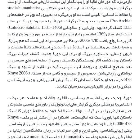
بازمی‌بَرد که مورخان غالباً او را بنیانگذار این نهضت تاریخی می‌دانند. از اوست
برگرفتن عنوان امانیسم که اختصار
ستودیا هومانیتاتیسِ
(studia humanitatis
یا مطالعات انسانی) لاتینی است به او برمی‌گردد؛ تعبیری که وی در
خطابه‌های
(Pro Archia) سیسرو دید و عیناً برگرفت. این اثر را هم خود پترارکا در سال
1333 کشف کرده بود. ولی این او سالوتاتی (Coluccio Salutati، 1331-1406)
است که از سال 1369 امانیسم را بارها و بارها از جمله در مورد خود پترارکا به
کار برد تا رواج یافت. (Kraye 2006: 478) پراهمیت‌تر اما این است که هم پترارکا
و هم اخلافش می‌دانستند در آستانۀ دورۀ جدیدی ایستاده‌اند کاملاً متفاوت با
قرون وسطی. دستاورد بزرگ او برای این دورۀ جدید، کشف میراث بزرگ
باستان بود، کشف آثار نویسندگان کلاسیک رومی از جمله
نامه
‌های سیسرو، و
بعد تصحیح انتقادی و ترجمۀ آنها، سپس تأکید بر تقلید از شیوه و سبک
نوشتاری و زبانی‌شان، بخصوص از سیسرو و گاهی هم از سنکا. (Kraye 2006:
478) در نتیجه او به کمک استادان کلاسیک زبان لاتینی راهی نو و زیبایی‌شناسی
دیگری را در برابر لاتین‌نویسی مدرسیان نهادند.
دورۀ جدید، یعنی امانیسم‌ رنسانس بالاخره جاافتاد و همانند هر نهضت
اجتماعی یا فرهنگی دیگری گرایش‌های ایدئولوژیک و باورهای فلسفی متفاوت و
حتی متعارضی را در بر گرفت. «وقف مشتاقانۀ خود به مطالعۀ دوران کلاسیک
باستان تنها باوری ا‌ست که امانیست‌ها آشکارا در آن مشترک بودند.» (Kraye
2006: 478) ولی خود یعنی علوم انسانی، یعنی تعلیم‌ و تربیت، یعنی زبان‌شناسی،
یعنی زیبایی‌شناسی، یعنی تاریخ و الخ. سرانجام در زبان دانشگاهیان ایتالیا در
اواخر قرن پانزدهم هومانیست (humanist) یا امانیستا (umanista) به دانشجو یا