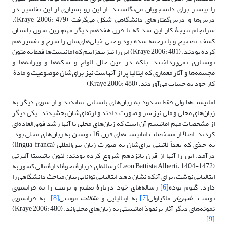
را بیشتر برای دانشجویان می‌نگاشتند. از این رو بسیاری از این تفاسیر در
درس‌ها و درس‌گفتارهای دانشگاهی شکل می‌گرفت (Kraye 2006: 479).
سرانجام نتیجۀ کار این شد که تا قرن هفدهم دیگر مهم‌ترین متون باستان
کشف، تصحیح و یا ترجمه شده بود و حتی خیلی‌های‌شان را شرح و تفسیر هم
کرده بودند. (Kraye 2006: 481) این را نیز بیفزاییم که امانیست‌ها فقط به متون
نوشتاری نمی‌پرداختند، بلکه در عین ‌حال الواح و سکه‌ها و ویرانه‌ها و
مجسمه‌ها و آثار معماری که ایتالیا پر از آنهاست نیز برای‌شان موضوعیت و مادۀ
کار خود به حساب می‌آوردند. (Kraye 2006: 480)
امانیست‌ها ولی فقط محدود به زبان‌های باستانی نماندند و از سوی ‌دیگر به
زبان‌های محلی و ملی نیز سر و صورت دادند و ارتقای‌شان بخشیدند. یکی دیگر
از مشخصات مهم امانیسم آن است که زبان‌های محلی با آنها رشد فوق‌العاده‌ای
کردند. اصلاً از مشخصات امانیست‌های قرن 16 نوشتن به زبان‌های محلی بود،
به حدّی که بعداً لاتینی برای‌شان به صورت زبان بین‌المللی (lingua
franca)
درآمد. این را آنها از قرن پانزدهم شروع کرده بودند: لئون باتیستا آلبرتی
(Leon Battista Alberti، 1404-1472) رساله‌ای دربارۀ نحوۀ ادارۀ مالی کشور به
ایتالیایی نوشت، برای آنکه نشان دهد ایتالیایی توانایی بیان مباحث دانشگاهی را
دارد. گیوم بوده
[6]
رساله‌های خود دربارۀ تعلیم ‌و تربیت را به فرانسوی
نوشت.
شهریار
ماکیاولی
[7]
به ایتالیایی و
مقالات
مونتنی
[8]
به فرانسوی
نمونه‌های دیگر آثار پرنفوذ امانیستی به زبان‌های محلی‌اند. (Kraye 2006: 480)
[9]