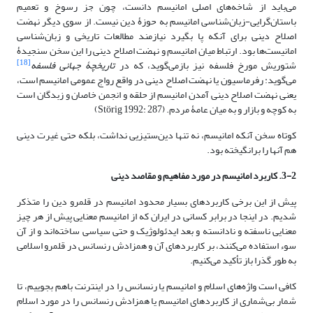
می‌باید از شاخه‌های اصلی امانیسم دانست، چون جز رسوخ و تعمیم
باستان‌گرایی-زبان‌شناسی امانیسم به حوزۀ دین نیست. از سوی ‌دیگر نهضت
اصلاح دینی برای آنکه پا بگیرد نیازمند مطالعات تاریخی و زبان‌شناسی
امانیست‌ها بود. ارتباط میان امانیسم و نهضت اصلاح دینی را این سخن سنجیدۀ
[18]
شتوریش مورخ فلسفه نیز بازمی‌گوید، که در
تاریخچۀ جهانی فلسفه
می‌گوید: رفرماسیون یا نهضت اصلاح دینی در واقع رواج عمومی امانیسم است،
یعنی نهضت اصلاح دینی آمدن امانیسم از حلقه و انجمن خاصان و زبدگان است
به کوچه و بازار و به میان عامۀ مردم. (Störig 1992: 287)
کوتاه سخن آنکه امانیسم، نه تنها دین‌ستیزیی نداشت، بلکه حتی غیرت دینی
هم آنها را برانگیخته بود.
3-2. کاربرد امانیسم در مورد مفاهیم و مقاصد دینی
پیش از این برخی کاربردهای بسیار محدود امانیسم در قلمرو دین را متذکر
شدیم. در اینجا در برابر کسانی در ایران که از امانیسم معنایی پیش از هر چیز
معنایی ناسفته و نادانسته و بعد ایدئولوژیک و حتی سیاسی ساخته‌اند و از آن
سوء استفاده می‌کنند، بر کاربردهای آن و همزادش رنسانس در قلمرو اسلامی
به طور گذرا باز تأکید می‌کنیم.
کافی است واژه‌های اسلام و امانیسم یا رنسانس را در اینترنت باهم بجوییم، تا
شمار بی‌شماری از کاربردهای امانیسم یا همزادش رنسانس را در مورد اسلام