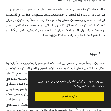
«امانیسم» در توش و توان دارد. (Ibid)
خلاصه هایدگر نقاد بنیان‌اندیش امانیسم است، ولی در مهم‌ترین و مشهورترین
متن‌اش در این باره که گواهی بر حدود معنایی امانیسم و بر محل نزاع فلسفی با
آن است، سخنی از نشستن انسان به جای خدا نیست. اصلاً بحث دین در میان
نیست. البته آن دست مسائل کلامی و الهیاتی در فلسفۀ او جایگاهی بسیار
پراهمیت دارند، ولی آنها را تحت عنوان نیهیلیسم و در تعریض به نیچه و گفتۀ او
در بارۀ مرگ خدا مطرح می‌کند. (Heidegger 1943)
نتیجه
نخستین نتیجۀ نوشتار حاضر این است که امانیسم را به‌هیچ‌وجه نهْ باید به
معنای خدا شدن انسان گرفت، و نهْ باید آن را تصور و تلقی انسان خداگونه در
بنیان و بنیاد علوم انسانی دانست که از آنِ غربیان کافرکیش است. هیچ نکته‌ای
از این نامعادله درست نیست، اگر نگاه‌مان بر تاریخ باشد. امانیسم پدیده‌ای
این وب سایت از کوکی ها برای اطمینان از ارائه بهترین
تاریخی‌ است که با علوم انسانی در بامداد دورۀ جدید پدید آمد و عنوان دیگری
خدمات استفاده می کند.
است بر نوزایی/ رنسانس. این لفظ باقی‌ ماندۀ اصطلاح ستودیا هونیستا یعنی
علوم انسانی است و مصطلح همان دوره. لفظ امانیسم جعل قرن نوزدهمی است،
متوجه شدم
درست همانند اصطلاح رنسانس که یاکوب بورکهارت در همین قرن جعل‌اش
کرد، یعنی در عصر ایدئولوژی‌ها. بنابراین مدت‌ها پس از پیدایش رشته‌های
علوم انسانی در قرن 19 لفظ امانیسم را ساخته‌اند، پس نمی‌تواند مبنای علوم