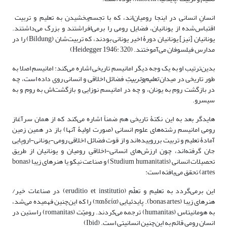
انسانِ انسانی در اینجا رومیان‌اند، که با تجسم‌بخشیدن به تعلیم‌ و تربیت
اقتباس‌شده از یونانیان، فضایل رومی را برمی‌افراشتند و بزرگ می‌داشتند.
یونانیان [نیز] یونانیان دورۀ اخیر یونانی بودند، که تربیت‌شان (Bildung) را در
مدارس فیلسوفان می‌آموختند. (Heidegger 1946: 320)
بدین‌ترتیب او به یک وجه دیگر امانیسم تاریخی اشاره می‌کند: امانیسم اصلا به
طور تاریخی در میدان
تعلیم‌وتربیتِ
فضائل اخلاقی و انسانی روی داده است، چه
در بازگشت روم به یونان، و چه در امانیسم نوزایی و بازگشت‌اش به روم و به
سیسرو.
هایدگر بعد به این نکتۀ تاریخی هم ضمناً اشاره می‌کند که از همان سرآغاز
رومی امانیسم رشته‌های علوم انسانی (صورت اولیۀ آنها) باز در همین زمین
آمادۀ تعلیم‌ و تربیت برروییده‌اند و از قوت فضائل اخلاقی رومی-یونانی-اروپایی
جان گرفته‌اند، چون ارزش‌های انسانی-اخلاقیِ رومیان و یونانیان از طریق
تحصیلات انسانی (Stu­dium humanitatis) و صناعت نیکو یا هنرهای زیبا (bonas
artes) تحقق می‌یافته است:
این برمی‌گردد به تعلیم و تعلّم (eruditio et institutio) در صناعات خیر/
هنرهای زیبا (bonas artes). پایدئیایی (παιδεία) را که این‌چنین فهمیده می‌شد،
به هومانیتاس (humanitas) ترجمه می‌کردند. رومیّت (romanitas) راستین در
انسان رومی قائم به این‌چنین انسانیتی است. (Ibid)