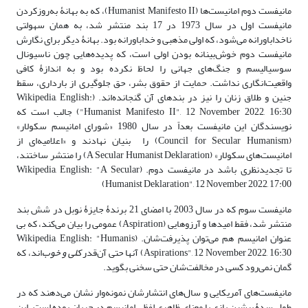
مانیفست دوم امانیست‌ها (Humanist Manifesto II)، که به بهانۀ به‌روزکردن
مانیفست اول در سال 1973 در 17 بند منتشر شد، به همان سهولتی
ناخداباورانه می‌شود، که اولی مذهبی و خداباورانه بود. بهانۀ دیگر برای نگارش
مانیفست دوم خوش‌بینانه بودن اولی‌ است، که پدیده‌هایی چون ناسیونال
سوسیالیسم و جنگ‌های جهانی را لحاظ نکرده بود و به اندازۀ کافی
واقعیت‌انگاری نداشت. حمایت از حقوق بشر، حق جلوگیری از بارداری، سقط
جنین و طلاق زنان را نیز در بندهای آن گنجانده‌اند. (Wikipedia, English:
"Humanist Manifesto II", 12 November 2022, 16:30) جالب است که
نویسندگان این مانیفست بعداً در سال 1980 «شورای امانیسم سکولار»
(Council for Secular Humanism) را بنیان نهادند و «اعلامیه‌ای از
امانیست‌های سکولار» (A Secular Humanist Deklaration) را منتشر ساختند،
تا تجدیدنظری باشد در مانیفست دوم. (Wikipedia, English: "A Secular
Humanist Deklaration", 12 November 2022, 17:00)
مانیفست سوم که در سال 2003 با امضای 21 برندۀ جایزۀ نوبل در شش بند
منتشر شد، فقط امیدها و آرزوهایی (Aspiration) عمومی را بیان می‌کند، که بی
عنوان امانیسم هم می‌توان پذیرفت‌شان. (Wikipedia, English: "Humanis
Aspirations", 12 November 2022, 16:30) آنها حتی آن‌قدر
کلی و خوب‌‌
اند، که
گمان نمی‌رود کسی در مخالفت‌شان حتی سخنی بگوید.
مانیفست‌های آمریکایی و سال‌های انتشارشان نمونه‌وار نشان می‌دهند که در
طول سدۀ پیشین بازی با معنای ظاهری لفظی امانیسم در جریان بوده است. این