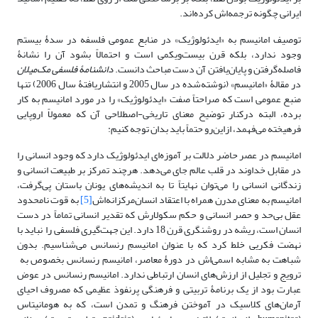
ایرانی چگونه ترجمه‌اش کرده‌اند.
توصیف امانیسم به «ایدئولوژیک» در منابع عمومی فلسفه در سدۀ بیستم
وجود ندارد، بلکه قرن بیست‌ویکمی است و احتمالاً بشود آن را نشانۀ
فاصله‌گرفتن و پایان‌یافتن آن دست مباحث دانست.
دانشنامۀ فلسفی مک‌میلان
در مقالۀ «امانیسم»
(نوشته‌شده در سال 2005 و انتشاریافتۀ سال 2006) تنها
منبع عمومی‌ است که صراحتاً صفت «ایدئولوژیک» را در مورد امانیسم به ‌کار
برده، البته درکنار توضیح معنای تاریخی-اصطلاحی آن که معمولاً اروپایی
فرهیخته می‌فهمد، از‌این‌رو حتماً باید بدان توجه کنیم:
امانیسم در عصر حاضر دلالت بر آموزه‌ای ایدئولوژیک دارد که وجود انسانی را
در مقابل خداوند در قلب عالم جای می‌دهد. هرچند تمرکز بر طبیعت انسانی و
زندگانی انسانی را می‌توان نهایتاً تا به اندیشه‌های یونان باستان پی‌گرفت،
امانیسم به معنای مدرن همراه با اعتقاد انسان‌مرکزانه‌اش
[5]
به قوت نامحدود
عقل بی‌حد و حصر انسانی و حکم سکولارش که تقدیر انسانی تماماً در دست
انسان است، ریشه در روشنگری قرن 18 دارد. این جهت‌گیری فلسفی را نباید با
نهضت فکریی خلط کرد که با عنوان امانیسمِ رنسانس می‌شناسیم. بدون
شباهت به مشابه اسمی‌اش در دورۀ معاصر، امانیسم رنسانس بخصوص به
ترویج و تجلیل از ارزش‌های انسان ارتباطی ندارد. امانیسم رنسانس در عوض
عبارت بود از یک برنامۀ تربیتی و فرهنگی پرنفوذ عظیمی که مصروف احیای
آرمان‌های کلاسیک در آموختن فرهنگ و تمدن است، که به هومانیتاس