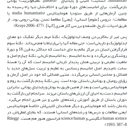
(humanitas، انسانیت) لاتینی و پایدئیای (paideia، تعلیم‌وتربیت) یونانی
بازمی‌گشت. برای امانیست‌های دورۀ نوزایی و اخلاف‌شان تنها راه رسیده به
چنین آرمان‌هایی از طریق ستودیا هومانیتاتیس (studia humanitatis یا
مطالعات/ دروس [علوم] انسانی)، [یعنی] مطالعۀ تمدن یونانی-رومی بود، از
طریق ادبیات، تاریخ، فلسفه و بررسی آثار هنری [آنها]. (Kraye 2006: 477)
پس غیر از به‌کاربردن وصف ایدئولوژیک، نکتۀ مهم دیگر تفکیک دو معنای
ایدئولوژیک و تاریخی ا‌ست؛ حتی مقاله آنها را بی‌ارتباط با هم می‌داند. نکتة سوم
قرارگرفتن انسان در مرکز عالم به جای خداست که حداکثر به قرن 18 و دورۀ
روشنگری برمی‌گردد و نه به امانیسم ، به امانیسم تاریخی. نکتۀ چهارم اصل و
ماهیت تعلیمی ‌و تربیتی همان پدیدار تاریخی امانیسم است که آن را هستۀ
سخت نامیدیم. اصل امانیسم رنسانس به تعلیم و تربیت نسل‌های جدید با
فضائل و محاسن انسانی برمی‌گردد، منتهی فضائلی که خود در اصل آرمان و
رؤیای رومیان و یونانیان باستان بوده است. پس نکتۀ پنجم بازگشت به روم و
هومانیتاس رومی‌ است و بعد از همین‌ طریق به یونان و پایدئیای یونانی. بنابراین
امانیسم دست به احیای آن ارزش‌های باستان می‌زند. سرانجام این بازگشت به
دوران باستان از طریق آموزش رشته‌های علمی و نیز هنری انجام می‌گیرد.
یادمان باشد که هومانیتاس و دیگر همانندان لاتینی‌اش خلاصة هومانیتاتیس
(یعنی مطالعات و درس‌ها و رشته‌های انسانی) هستند، که بقایای لفظی‌اش در
human sceince انگلیسی و science human فرانسوی هنوز هم هست. (Rüegg
1993: 387-8)