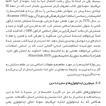
ببینیم. ولی در اینجا ما برای رعایت اختصار تنها به چند نمونه از آنها اکتفا
می‌کنیم: نمونۀ اول کتاب معروف کِرمر مستشرق نامدار است که در دهۀ 80
میلادی سدۀ پیش در عنوانش هم رنسانس را به کار برده و هم امانیسم را:
امانیسم در رنسانس اسلام: احیای فرهنگی طیّ دورۀ آل بویه
(Kraemer 1993).
در سال 1970 باز در مورد همان دورۀ تاریخی نویسندۀ مسلمان محمد ارکون
کتابی با عنوان امانیسم اسلامی منتشر کرد که به فارسی این گونه ترجمه و
منتشرش کرده‌اند:
انسان‌گرایی در تفکر اسلامی
(ارکون 1400)، که البته کتاب
اصلاً می‌خواهد ‌اندیشۀ انسانی ابن مسکویه را معرفی کند و همین را هم تا
اندازه‌ای نزد ابوحیان توحیدی نشان دهد. اما جدیدتر از اینها کتاب منتشر شدۀ
محمد خورشیده اسلام‌شناس لبنانی-آلمانی است که بر اساس اعتقادات
اسلامی می‌خواهد معنایی نو به امانیسم بدهد:
خداوند به انسان باور دارد:
همراه با اسلام به سوی یک امانیسم نوین
(Khorchide 2019).
پس واژۀ امانیسم را در مورد مفاهیم و مقولات اسلامی نیز در مقام ستایش به
کار برده و می‌برند، و لزوماً نه معنای بر جای خدا نشستنِ انسان از آن برمی‌آید و
نه خداگریزی و دین‌ستیزیی.
3-3. مهم‌ترین ایدئولوژی‌ها و ستیزه با دین
ایدئولوژی‌های نام‌بردار نیز در کاربرد امانیسم از در ستیزه با خدا و دین
برنیامده‌اند و سخنی از به جای خدا نشستن و نشاندن انسان نگفته‌اند. منتهی
هنگامی که به ایدئولوژی اشاره می‌کنیم، نمونۀ اعلای ایدئولوژی یعنی