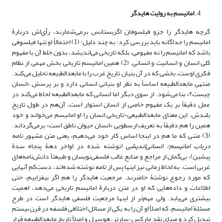
امانیسم به روایت هایدگر
گرچه هایدگر را جزو فیلسوفان اگزیستانس برمی‌شمارند، رأی‌اش دربارۀ
امانیسم را جداگانه باید بررسی کرد؛ به چند دلیل: (1) احتمالاً او تنها فیلسوفی
باشد که امانیسم را نه مفهومی، بلکه تاریخی می‌اندیشد، بدون خلط آن با مفهوم
کلی انسان و انسانیت و انسانی. (2) همین امانیسم تاریخی بخش مهمی از نظام
فکری اوست، بخشی که در آن بنیان تاریخ غرب را با مابعدالطبیعه تحلیل می‌کند.
منتهی مابعدالطبیعه اساساً به نظر او بنیانی انسانی دارد و بر پرسش «انسان
چیست؟» بنا می‌شود. از سوی‌ دیگر اما انسانی که مابعدالطبیعه لحاظ می‌کند در
عمل دقیقاً بر یک مفهوم خاصی از انسان استوار است، آن‌هم در طول تاریخ
بلندش. این معنای مابعدالطبیعی-تاریخی انسان را او امانیسم می‌خواند و خود
همین را هم دقیقاً به تعریف ارسطویی «انسان حیوان ناطق است» برمی‌گرداند.
(3) متنی که ما هم در اینجا اساس کار خود می‌دهیم، یعنی متن مشهور
نامه
درباب امانیسم/ انسانی‌اندیشی
(نوشته شده در اواخر دهۀ پنجاه سدۀ
پیشین)، بی‌گمان از مراجع و منابع غالب فلسفی‌نویسان و طبیعتاً دانش‌نامه‌های
غربی است. به لحاظ زمانی نیز اینها پس از
نامه
نوشته شده‌اند، دستِ‌کم آنهایی
که مورد رجوع نوشتۀ حاضرند. مرجعیت هایدگر را هم اگر بیفزاییم، حتی
اطلاعات و داده‌هایی که او در متن دربارۀ امانیسم تاریخی می‌دهد، اهمیت
بیشتری می‌یابد. ولی مهم‌تر از اینها مرجعیت فلسفی هایدگر است در طرح
مسئلة امانیسم، که اصلاً او آن را به یکی از مسائل اختلافی فلسفه در قرن بیستم
تبدیل کرد و مبنای نقد مارکس، سارتر، هوسرل و اصلاً تاریخ مابعدالطبیعه قرار