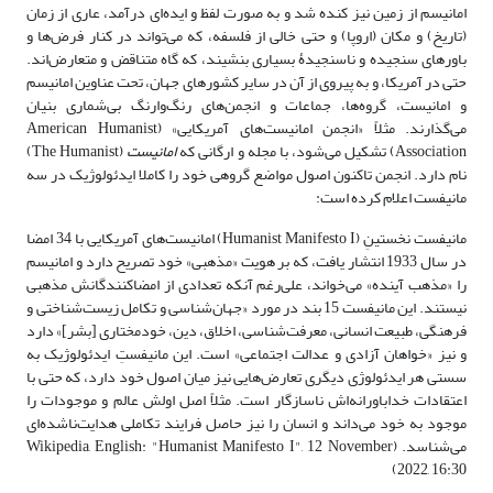
امانیسم از زمین نیز کنده شد و به صورت لفظ و ایده‌ای درآمد، عاری از زمان
(تاریخ) و مکان (اروپا) و حتی خالی از فلسفه، که می‌تواند در کنار فرض‌ها و
باورهای سنجیده و ناسنجیدۀ بسیاری بنشیند، که گاه متناقض و متعارض‌اند.
حتی در آمریکا، و به پیروی از آن در سایر کشورهای جهان، تحت عناوین امانیسم
و امانیست، گروه‌ها، جماعات و انجمن‌های رنگ‌وارنگ بی‌شماری بنیان
می‌گذارند. مثلاً «انجمن امانیست‌های آمریکایی» (American Humanist
Association) تشکیل می‌شود، با مجله و ارگانی که
امانیست
(The Humanist)
نام دارد. انجمن تاکنون اصول مواضع گروهی خود را کاملا ایدئولوژیک در سه
مانیفست اعلام کرده است:
مانیفست نخستینِ (Humanist Manifesto I) امانیست‌های آمریکایی با 34 امضا
در سال 1933 انتشار یافت، که بر هویت «مذهبی» خود تصریح ‌دارد و امانیسم
را «مذهب آینده» می‌خواند، علی‌رغم آنکه تعدادی از امضا‌کنندگانش مذهبی
نیستند. این مانیفست 15 بند در مورد «جهان‌شناسی و تکامل زیست‌شناختی و
فرهنگی، طبیعت انسانی، معرفت‌شناسی، اخلاق، دین، خودمختاری [بشر]» دارد
و نیز «خواهان آزادی و عدالت اجتماعی» است. این مانیفستِ ایدئولوژیک به
سستی هر ایدئولوژی دیگری تعارض‌هایی نیز میان اصول خود دارد، که حتی با
اعتقادات خداباورانه‌اش ناسازگار است. مثلاً اصل اولش عالم و موجودات را
موجود به خود می‌داند و انسان را نیز حاصل فرایند تکاملی هدایت‌ناشده‌ای
می‌شناسد. (Wikipedia, English: "Humanist Manifesto I", 12 November
2022, 16:30)