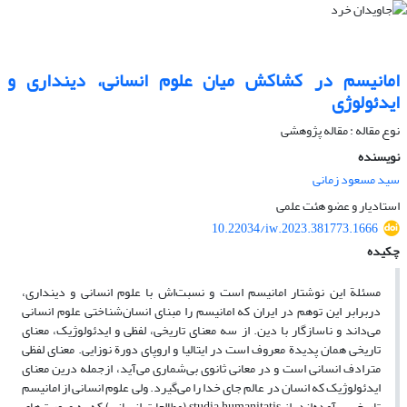
امانیسم در کشاکش میان علوم انسانی، دینداری و
ایدئولوژی
نوع مقاله : مقاله پژوهشی
نویسنده
سید مسعود زمانی
استادیار و عضو هئت علمی
10.22034/iw.2023.381773.1666
چکیده
مسئلة این نوشتار امانیسم است و نسبت‌اش با علوم انسانی و دینداری،
دربرابر این توهم در ایران که امانیسم را مبنای انسان‌شناختی علوم انسانی
می‌داند و ناسازگار با دین. از سه معنای تاریخی، لفظی و ایدئولوژیک، معنای
تاریخی همان پدیدة معروف است در ایتالیا و اروپای دورة نوزایی. معنای لفظی
مترادف انسانی است و در معانی ثانوی بی‌شماری می‌آید، ازجمله درین معنای
ایدئولوژیک که انسان در عالم جای خدا را می‌گیرد. ولی علوم انسانی از امانیسم
تاریخی برآمده‌اند، از studia humanitatis (مطالعات انسانی) که به صورت‌های