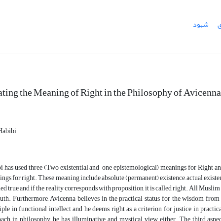
ی
شهود
ting the Meaning of Right in the Philosophy of Avicenna
Habibi
i has used three (Two existential and one epistemological) meanings for Right a
ngs for right. These meaning include absolute (permanent) existence, actual existence
lled true and if the reality corresponds with proposition, it is called right. All Mus
ruth. Furthermore, Avicenna believes in the practical status for the wisdom from t
iple in functional intellect and he deems right as a criterion for justice in pra
ach in philosophy, he has illuminative and mystical view either. The third aspect