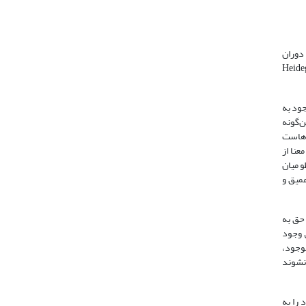
 هدفِ «شناختِ نظری» حقیقت و هدفِ «شناخت عملی» ‌کنش است (ارسطو، 1377: 48). از دوران
نیدس اولین کسی است که هستی را با «صورت فهمیدة وجود» تعریف نموده‌است .(Heidegger,
. 1. وجود به معنای جوهر (مقولات) (ارسطو، 1377:89) 2. وجود به معنای بالعرض 3. وجود به
نمی‌داند و این‌گونه
 گزاره‌هاست
می‌داند (همان: 87) درحالی که این معنا از
و میان
عمیق و
 حق به
ق وجود
وجود،
نشوند
 را به