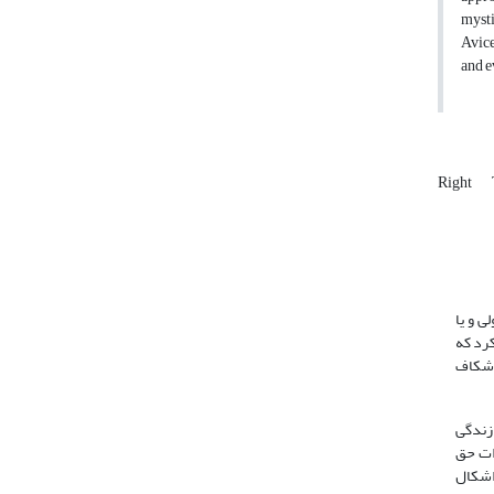
mysti
Avice
and ev
Right
ی و یا
کرد که
 شکاف
زندگی
دات حق
 اشکال