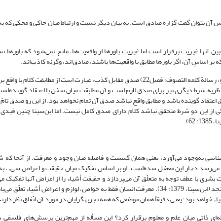
ساس آن بتوان گفت گزاره صادق است. به بیان دیگر نسبت و ارتباط میان حاکی و مَحکی که به
ن آنها غیریت برقرار است اما غیریت باورها از واقعیت‌ها، مانع نمی‌شود که باورها نس
 اساسِ آن، اگر باورها مطابقِ با واقعیت‌ها باشند، صادق‌اند، وگرنه کاذب‌اند.
(سهروردی، 1380، ج‏4: 130/ همو، رسالة کلمه التصوف؛ فصل22) صدقِ مقابلِ کذب، عبارت است از مطابقت کلام با
ن نظریه شرط دیگری نیز برای صدق لازم است و آن مطابقت میان سخن با اعتقاد گوینده‌ا
ابق اعتقاد گوینده باشد و مطابق واقع نباشد صدق آن تمام نخواهد بود. از این رو صدق تامّ
یکى از این دو شرط متحقق نباشد کلام داراى صدق کامل نیست. اما ابن‌سینا چنین قیدی ر
6).
ی به‌وجود می‌آورد، یعنی همان گسست و فاصله میان وجود و معرفت. از آنجا که ش
می‌رسد دچار این معضل شده‌است. او بر اساس تفکیک میان حقیقت و اعراض شیء، به 
 بشری با عطف توجه به متعلّق آن می‌پردازد و حقیقت أشیاء را از اعراض آنها تفکیک می
قائل است که ادراک حقیقت أشیاء در توان معرفت انسان نمی‌گنجد (ابن‌سینا، 1379: 34). معرفت انسان فقط به خواص، لوازم و اعراض أشیاء تعلّ
أشیاء خواهد بود؛ یعنی دقیقاً همان موضعی که همه تجربه­گرایان در مورد آن اتّفاق نظر دارند
بطه‌ای ذاتی میان علم و معلوم برقرار کرد؟ این مسأله از مهم‌ترین پرسش‌های فلسفی 