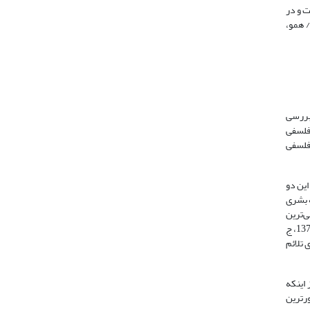
 و در
 چون اعتقاد به وجود داشتن آن صادق و صحیح است (همو، 1385: 355 / همو، 1371: 300/ همو، 1379: 150 / همو، 1400 ق: 73 و 252 / همو،
 بررسی
 فلسفی
معرفت‌های فلسفی
ین دو
 بشری
ی‌ترین
نظریه‌ها در باب تبیین ماهیت صدق محسوب می‌شود. قدماء ما همچون ابن‌سینا به تبع ارسطو و افلاطون ملاک مطابقت را برای صدق برگزیده‌اند (همو، 1375، ج
 تلائم
 اینکه
ورترین