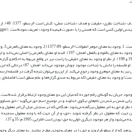
.
ارسطو فلسفه را «شناخت حقیقت» نامیده‌است؛ زیرا نزد او
باستان در فلسفه، حقیقت و وجود با هم همدم بوده‌اند و پارم
» برای وجود چهار معنا ذکر کرده‌است
معنای حقیقی یا راست و ناموجود به معنای دروغین یا دروغ 4. وجود به معنای بالقوه و بالفعل (همان: 197). البته او معنای بالعرض را اصلی 
وجود را موضوع تعلّق گرفتن علم به حساب نمی‌آورد (همان: 197 و 198). از نظر او وجود به معنای حقیقی یا راست نیز در واقع مربوط به احکام و
(همان: 203) که موضوع منطق قرار می‌گیرد نه موضوع فلسفه. او فلسفه را دانش یا شناخت موجود چونان موجود 
ل نیز به معنای جوهری وجود رجوع می‌کند. از این رو می‌توان نتیجه گرفت در فلسفه ارسط
‌است) و وجود به معنای حقیقی (که مربوط به صدق گزاره‌ها و علم منطق است) فاصله‌ای 
ی وجود جریان به گونه‌ای رقم خورده که میان این دو معنای وجود ارتباط برقرار شده‌است.
ه فارابی ضمن برشمردن نام‌های نیکوی خداوند و در توضیح اسم حق می‌گوید: «حق مساو
 او حق به امر معقول نیزگفته می‌شود؛ هنگامی که در سنجش میان آن امر معقول و م
ن جهت که معقول در نظر گرفته شوند «حق» و از آن جهت که با وجه معقول سنجیده 
ود و از هر موجود دیگری «اولی به حق» بودن است (فارابی، 1995 م: 35 و 37).
می‌دهد که از ارسطو فراروند و حق را در معنای وجودی مطرح نمایند. به معنای دیگر وجود