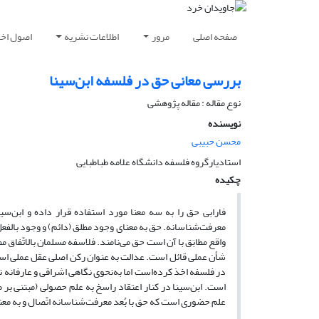
صفحه اصلی
مرور
اطلاعات نشریه
اصول اخلا
بررسی معانی حق در فلسفه ابن‌سینا
نوع مقاله : مقاله پژوهشی
نویسنده
محسن حبیبی
استادیارگروه فلسفه دانشگاه علامه طباطبایی
چکیده
فارابی حق را به سه معنا مورد استفاده قرار داده و ابن‌سی
معرفت‌شناسانه. حق به معنای وجود مطلق (دائم) و وجود بالفعل
واقع مطابَق با آن است حق می‌نامند. فلاسفه مسلمان بالاتّفاق م
شأن عملی قائل است. عدالت به عنوان رکن اصلی عقل عملی است 
در فلسفه اخذ کرده‌است اما به‌نحوی نگاهی اشراقی و عارفانه 
است. ابن‌سینا در کنار اعتقاد راسخ به علم حصولی (مبتنی ب
علم حضوری است که حق با بُعد معرفت‌شناسانه اتّصال و به معنای