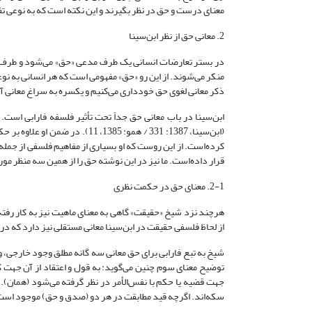
معنای درست و حق در نظر بگیرند و این نکته ‌است که به نوعی تف
2. معانی حق از نظر ابن‌سینا
در بستر تعارضات انسانی یک طرف مدعی «حق» می‌شود و طرف دیگ
منکر می‌شوند. از این رو «حق» مفهومی است که هر انسانی به نوعی
ذکر معانی لغوی حق خودداری می‌کنیم و یکسره به سراغ معانی آن
ابن‌سینا در باب معانی حق جداً تحت تأثیر فلسفه فارابی است. 
(ابن‌سینا، 1387: 331 / همو: 85
کرده‌است. از این روست که او بسیاری از مفاهیم فلسفی از جم
قرار داده‌است. ما نیز در این نوشته حق را از همین سه منظر مو
2-1. معنای حق در حکمت نظری
از لحاظ فلسفی حقیقت در ابن‌سینا معانی مستقلی نیز دارد که در ا
توضیح معنای سوم چنین می‌گوید: به قول و اعتقاد از آن جهت 
جهت قضیه یا حکم با نفس‌الأمر در نظر گرفته می‌شود (همان). 
سکه‌اند. اگرچه قید مطابقت در هر دو (صدق و حق) موجود است، ا