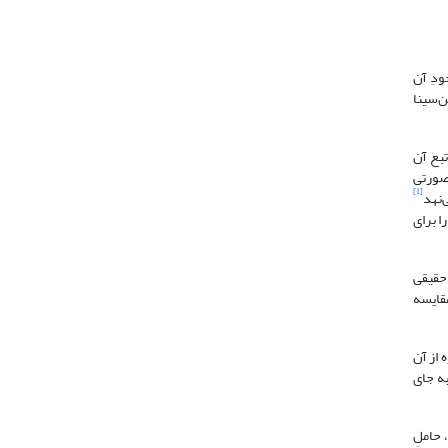
ودِ آن
‌سینا
بع آن
 صورتی
[1]
‌نهد
را برای
 حقیقی
مقایسه
 از آن
به جای
 حاملِ