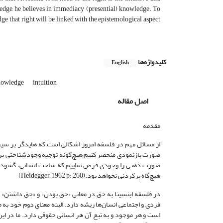
ledge, he believes in immediacy (presential) knowledge. To
edge that right will be linked with the epistemological aspect
کلیدواژه‌ها
English
Knowledge
intuition
اصل مقاله
مقدمه
از مسائل مهم در فلسفه امروز اشکالی است که هایدگر بر سیر ک
صورت بازنمودی منحصر کنیم هیچ‌گونه توجیه وجودشناختی برای 
صورت ذهنی را وجودی فرض نماییم که ساحت انسانی، گشودگی
هیچ‌گاه پرکردنی نخواهد بود.(Heidegger, 1962 p: 260)
در فلسفه ابن­سینا به حق در معانی «حق بودن» و «حق داشتن»
فردی و اجتماعی انسان‌ها ریشه دارد. البته معنای دوم خود ب
است و هر موجود و به تبع آن هر انسانی حقوقی دارد. ما در این م