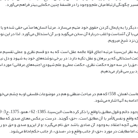
سیر چگونگی ارتباط میان علم و وجود را در فلسفة چنین حکمایی بهتر فراهم می‌آورد.
ر را به پایمال کردن حقوق خود متهم می‌سازد. مرتباً انسان‌ها مدّعی حقی شده و یا 
 با آن آشناست و اغلب دربارة آن سخن می‌گوید و بر آن استدلال می‌آورد. لذا در این نوش
 نزد شیخ می­رویم.
به نظر ابن‌سینا مرتبه اعلای قوّة عالِمه عقل است که به دو قسم نظری و عملی تقسیم 
13، 11). در ضمن او علاوه بر حکمت استدلالی که بر برهان و عقل تکیه دارد؛ در برخی نوشته‌های خود به شهود و دل 
له حق را در سه حوزه حکمت نظری، حکمت عملی و علم شهودی (جنبه‌های عرفانی) مورد ا
رد بررسی قرار می‌دهیم.
هرچند نزد شیخ «حقیقت» گاهی به معنای ماهیت نیز به کار رفته‌است (همان، 558) که هم در مباحث منطقی و هم در موضوعات فلسفی او به چشم 
دامه به آنها اشاره می‌شود.
که واقع و نفس‌الأمر با آن مطابَق است، «حق» گویند. درست برعکس معنای صدق که مطا
یعنی آنچه اعتقاد به وجود آن صادق باشد حق نام می‌گیرد؛ و از این‌رو صدق و حق دو 
ما مطابقت در مورد «حق» از جانب واقع و ‌در «صدق»، از جانب حکم لحاظ می‌شود.