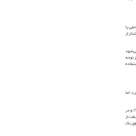
حقی را
تار از
می‌شود
نیز توجه
ستفاده
می‌خورد؛ اما
شیخ به تبع فارابی برای حق معانی سه گانه مطلق وجود خارجی، وجود دائم و قول مطابق با واقع را ذکر کرده‌است (ابن‌سینا، 1385: 62 / همو، 1375، ج3: 9)؛ و در
بقت از
روی یک