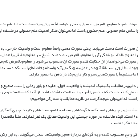
مونه علم به معلومِ بالعرض، حصولی، یعنی به‌واسطة صورتی مرتسمه‌است، اما علم به خ
اساس علم حصولی، علم حضوری است اما نمی‌توان منکر اهمیت علم حصولی در فلسفه ابن
صورت است دست می‌یابد؛ یعنی صورت ذهنی واقعاً معلوم است و واقعیت خارجی، به ت
معلوم بالذات و مَحکی آن را معلوم بالعرض نامیده‌اند. شیخ نیز معلوم حقیقی را همان
ن صورت می‌خواهد از آن حکایت کند و صورت آن محسوب می‌شود را معلوم بالعرض نام می
 مستقیم از موجودات خارجی است امّا آنچه در عمل به چنگ می‌آید واسطه و فاصله‌ای است که دست ما 
 ما مستقیماً با صورت‌هایی سر و کار داریم که در ذهن ما حضور دارند.
 دقیق‌تر مطابقت یک‌به‌یک اندیشه با واقعیت. قول، عقیده و باور زمانی راست، صحیح و
ضیه‌ای کاذب است که با نفس‌الأمر خود مخالفت داشته باشد. از آنجا که مطابقت نوعی 
ست؛ لذا می‌توان نتیجه گرفت در نظریه مطابقت با سه رکن مواجهیم:
تملِ بر چیزهایی است که به گونه‌هایی مختلف با هم نسبت‌هایی دارند. چیزی که گزاره
) است. البته فلاسفه در مورد چیستی این واقعیتِ مطابَق یک نظر ندارند. مثلاً ملاصدرا 
ستفاده کرده‌است.
کی واقع محسوب شده و به گونه‌ای دربارة همین واقعیت‌ها سخن می‌گویند. به این رکن،