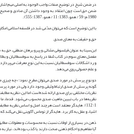
در ضمن شیخ در توضیح صفات واجب الوجود به اصلی مهم اشاره
1980 م: 59 / همو، 1383: 11 / همو، 1387: 555).
با این توضیح است که می‌توان مدّعی شد در فلسفه اسلامی امکان 
حق و حقیقت به معنای صدق
ابن‌سینا به عنوان فیلسوفی مشائی و پیرو برهان منطقی، حق به 
مفصل معنای سوم در کتاب
شفا
در پاسخ به سوفسطائیان و بطلا
و علم حصولی روی می‌دهد.
دو نوع پرسش‌ در مورد صدق می‌توان مطرح نمود: «چه چیزی ص
گونه پرسش از صدق ارتباط وثیقی وجود دارد ولی در مورد پر
نظریات مختلفی برای صدق ارائه شده‌است اما این «نظریه مطابقت
1: 112). هایدگر معتقد است هرچند اصل و اساس نظریه‌ مطا
اشیاء و عقل به کار برد. هایدگر از توماس آکوینی نقل می‌کند که او این تعریف را
ذهن در بسیاری از اوقات نسبت به محسوسات و معقولات مطابق با 
آیا مفاهیم و احکام ذهنی صحت دارند یا کذب بوده‌اند، نیاز به