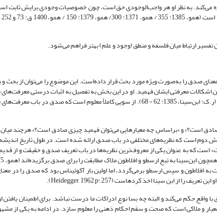
 می‌کند. به نظر او هر واجب‌الوجودی حق است، چون خصوصیات وجودی برایش ثابت است
ضمن حق است
تفسیر ارتباط میان فلسفه و منطق (وجود و علم) بهتر فراهم می‌شود.
معنای صدق را به‌صورت ویژه مورد بحث قرار داده‌است. این موضوع را می‌توان از بحث و
ن اشکالات معرفتی ایشان فهمید. او در این بخش به تفصیل به اثبات درستی معرفت‌های
و رد اشکالات سوفسطائیان نسبت به این نوع معرفت می‌پردازد (ر.ک: ابن‌سینا، 1385: 62 - 68). از سویی کاملاً معلوم است که صدق در باب 
ادق است؟» و «براساس چه معیارهایی می‌توان فهمید چیزی صادق است؟» هرچند میان ا
سش دوم است که نظریه‌های مختلفی در باب صدق ارائه شده است. در طول تاریخ اندیشه
» است که به عنوان یکی از معروف‌ترین نظریه‌ها در باب تعریف صدق و حقیقت و از قدیم
بقت به افلاطون و سپس ارسطو برمی‌گردد، اما اولین بار آکوئیناس بود که صدق را در معنای
 از ابن سینا اخذ کرده­است (Heidegger, 1962 p: 257).
واقع حکم می‌کند و البته چه بسا نوع ادراکات ما درست نباشد. برای اطمینان یافتن از
 معیار و ملاکی است که صحت و سقم احکام ذهنی را معلوم سازد. در ادامه به یکی از مشه