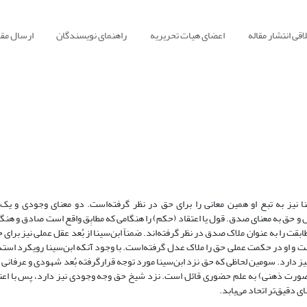
قی انتشار مقاله
اعضای هیات تحریریه
راهنمای نویسندگان
ارسال مقا
نا نیز به تبع او همین معانی را برای حق در نظر گرفته‌است. دو معنای وجودی و یک 
 و حق به معنای صدق. قول یا اعتقاد (حکم) را هنگامی که مطابِق واقع است صادق و هنگ
طابقت را به عنوان ملاک صدق در نظر گرفته‌اند. ضمناً ابن‌سینا از بُعد عقل عملی نیز برای
و او در حکمت عملی حق را ملاک عدل گرفته‌است. با وجود آنکه ابن‌سینا رویکرد استدل
نیز دارد. سومین لحاظی که حق نزد ابن‌سینا مورد توجه قرارگرفته بُعد شهودی و عرفان
ر صورت ذهنی) به علم حضوری قائل است. نزد شیخ حق وجه وجودی نیز دارد، پس با اعتق
 دقیق‌تر اتحاد می‌یابد.