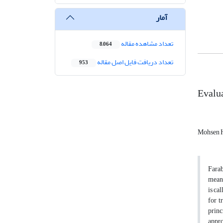
آمار
تعداد مشاهده مقاله
8,064
تعداد دریافت فایل اصل مقاله
953
Evalua
Mohsen 
Farab
meani
is ca
for t
princ
appro