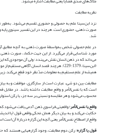
ملاک‌های صدق قضایا یعنی مطابقت اشاره می­شود.
نظریه مطابقت
نزد ابن‌سینا علم به حصولی و حضوری تقسیم می‌شود. به‌طور ن
صورت ذهنی، حضوری است. هرچند در این تفسیر سینوی پایه و 
شد.
در علم حصولی شخص به‌واسطة صورت ذهنی به آنچه مطابق آن 
مورد شناسایی قرار می‌گیرد. از این جهت حکماء، صورت ذهنی را 
می‌داند که در ذهن انسان نقش می‌بندد؛ ولی آن موجودی که ای
(ابن‌سینا، 1379: 229). هرچند قصد انسان آگاهی
همیشه از علم مستقیم به معلومات مدّ نظر خود قطع می‌کند، زیرا
مطابقت بین دو شى‏ء عبارت است از سازگاری، موافقت و به بیان
است که با نفس‌الأمر و واقع مطابقت داشته باشد. در مقابل ق
محسوب می‌شود و هر مقایسه و نسبتی بر سه جزء یا رکن استوار ا
واقع یا نفس‌الأمر:
واقعیتی فراسوی ذهن آدمی یافت می‌شود که مش
حکایت می‌کند و به بیان دیگر همان مَحکی واقعی قول (یا اندیشه
واقع از اصطلاح نفس‌الأمر یعنی آنچه این گزاره دربارة آن است ا
قول یا گزاره
: رکن دوم مطابقت، وجود گزاره­هایی‌ هستند که حا