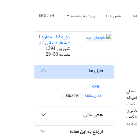
له
تماس با ما
ورود به سامانه
ENGLISH
دوره 12، شماره 1
- شماره پیاپی 27
شهریور 1394
صفحه
29-50
فایل ها
XML
معنای
اصل مقاله
258.99 K
امی که
 حکمت،
الی را
هم رسانی
ی حکمت
اد به
ارجاع به این مقاله