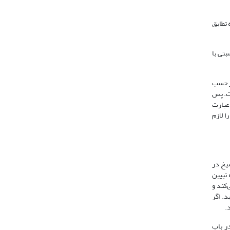
 تطابق
بتی با
 واقع بر حسب
ست. پس
 عبارت
ا لازم
یخ در
تبیین
‌کند و
ق می‌یابد. اگر
.
در باب