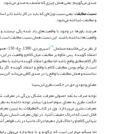
صدق می‌گوییم؛ یعنی همان چیزی که متّصف به صدق می‌شود.
نسبت مطابقت
؛ یعنی نسبت ویژه‌ای که باید در کار باشد تا بر ا
و مطابقت شناخته می‌شود.
هرچند باورها در وجود با واقعیت‌های یاد شده یکی نیستند و بی
واقعیت‌ها نداشته باشند. این نسبت همان نسبت مطابقت است که بر
[2]
از نظر برخی فلاسفه مسلمان
اعتقاد گوینده. پس علاوه بر مطابقت میان کلام و واقعیت در ای
اگر کلام مطابق واقع باشد اما مطابق اعتقاد گوینده نباشد یا مط
است از توأم بودن مطابقت کلام با واقع و اعتقاد گوینده. اگر 
ندانسته و همان مطابقت با واقع را در صدق کافی می‌داند (ابن‌سینا، 1385: 2
معنای وجودی حق در حکمت نظری ابن‌سینا
توجه صرف به بُعد حصولی معرفت مشکل بزرگی در معرفت شناس
حکمت نظری به معنای سوم (صدق) بیشتر توجه داشته به نظر 
معرفت بشری می‌پردازد. وی در کتاب
التعلیقات
به تبیین معرفت
تنها این کلام او را ملاک قرار دهیم ادراک ما تنها در باب ظواهر 
اما مسأله مهم این است که چگونه و تا چه‌اندازه می‌توان را