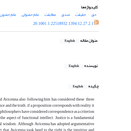
کلیدواژه‌ها
حق
حقیقت
صدق
مطابقت
علم حصولی
علم حضور
20.1001.1.22518932.1394.12.27.2.1
عنوان مقاله
English
نویسنده
English
چکیده
English
nd Avicenna also following him, has considered these three
 and the truth. if a proposition corresponds with reality, it
lim philosophers have considered correspondence as a criterion
he aspect of functional intellect. Justice is a fundamental
ctical wisdom. Although Avicenna has adopted argumentative
 that Avicenna took heed to the right is the intuitive and