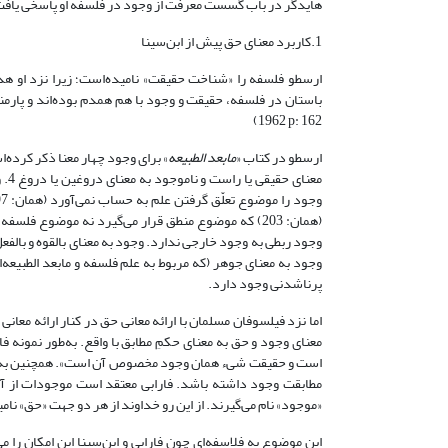
هایدگر در باب گسست معرفت از وجود در فلسفه او پاسخی یافت
1.کاربرد معنای حق پیش از ابن‌سینا
1962 p: 162)
ارسطو در کتاب «
مابعد الطبیعه
وجود ربطی به وجود خارجی ندارد. وجود به معنای بالقوه و بالفع
وجود به معنای جوهر (که مربوط به علم فلسفه و مابعد الطبیعه
پرناشدنی وجود دارد.
اما نزد فیلسوفان مسلمان با ارائه معانی حق در کنار ارائه معان
معنای وجود و حق به معنای حکمِ مطابق با واقع. به‌طور نمون
است و حقیقت شیء همان وجود مخصوص آن است». همچنین به نظر
مطابقت وجود داشته باشد. فارابی معتقد است موجودات از آ
«موجود» نام می‌گیرند. از این رو خداوند از هر دو جهت «حق» نامیده می‌ش
این موضوع به فلاسفه‌ای چون فارابی و ابن‌سینا این امکان را 