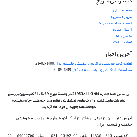
دسترسی سریع
صفحه اصلی
درباره نشریه
اعضای هیات تحریریه
ارسال مقاله
تماس با ما
نقشه سایت
آخرین اخبار
تفاهم نامه موسسه با انجمن حکمت و فلسفه ایران
1400-02-21
شناسه ORCID برای نویسنده مسئول
1399-09-20
براساس نامه شماره 26953/11/3/89 در جلسة مورخ 31/6/89 کمیسیون
بررسی
نشریات علمی کشور وزارت علوم، تحقیقات و فناوری درجه علمی‌-پژوهشی
به
دوفصلنامه جاویدان خرد اعطا گردید.
آدرس : تهــران، خ نوفل لوشاتو، خ آراکلیان، شماره 4،‌ مؤسسه پژوهشی
حکمت و فلسفه ایران،‌
کدپستی: 1133614816، تلفن: 66492169 - 021 نمابر: 66962700 - 021