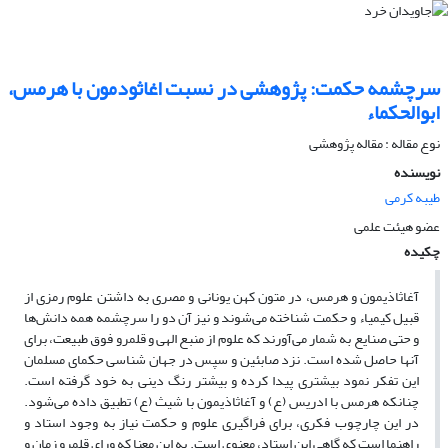
سرچشمه حکمت: پژوهشی در نسبت اغاثودمون با هرمس،
ابوالحکماء
نوع مقاله : مقاله پژوهشی
نویسنده
طیبه کرمی
عضو هیئت علمی
چکیده
آغاثاذیمون و هرمس، در متون کهن یونانی و مصری به داشتن علوم رمزی از
قبیل کیمیاء و حکمت شناخته می‌شوند و نیز آن دو را سرچشمه همه دانش‌ها
و حتی صنایع به شمار می‌آورند که علوم از منبع الهی و قلمرو فوق طبیعت، برای
آنها حاصل شده است. نزد صابئین و سپس در جهان شناسی حکمای مسلمان
این تفکر نمود بیشتری پیدا کرده و بیشتر رنگ دینی به خود گرفته است.
چنانکه هرمس با ادریس (ع) و آغاثاذیمون با شیث (ع) تطبیق داده می‌شود.
در این چارچوب فکری، برای فراگیری علوم و حکمت نیاز به وجود استاد و
راهنما است که گاهی این استاد، معنوی است. به این معنا که ورای قلمرو زمان و