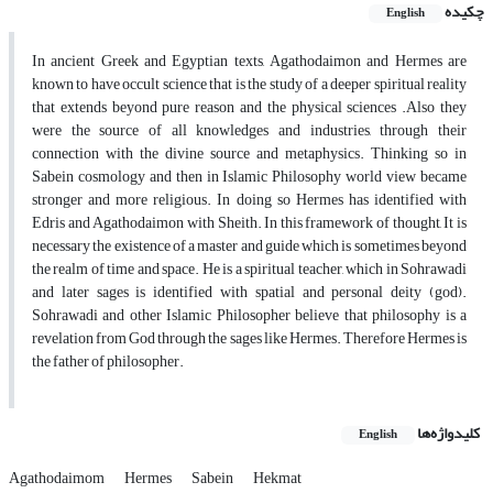
چکیده
English
In ancient Greek and Egyptian texts, Agathodaimon and Hermes are
known to have occult science that is the study of a deeper spiritual reality
that extends beyond pure reason and the physical sciences .Also they
were the source of all knowledges and industries, through their
connection with the divine source and metaphysics. Thinking so in
Sabein cosmology and then in Islamic Philosophy world view became
stronger and more religious. In doing so Hermes has identified with
Edris and Agathodaimon with Sheith. In this framework of thought, It is
necessary the existence of a master and guide which is sometimes beyond
the realm of time and space. He is a spiritual teacher, which in Sohrawadi
and later sages is identified with spatial and personal deity (god).
Sohrawadi and other Islamic Philosopher believe that philosophy is a
revelation from God through the sages like Hermes. Therefore Hermes is
the father of philosopher.
کلیدواژه‌ها
English
Agathodaimom
Hermes
Sabein
Hekmat