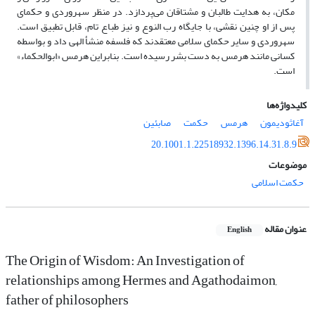
مکان، به هدایت طالبان و مشتاقان می‌پردازد. در منظر سهروردی و حکمای
پس از او چنین نقشی، با جایگاه رب النوع و نیز طباع تام، قابل تطبیق است.
سهروردی و سایر حکمای سلامی معتقدند که فلسفه منشأ الهی داد و بواسطه
کسانی مانند هرمس به دست بشر رسیده است. بنابراین هرمس «ابوالحکماء»
است.
کلیدواژه‌ها
آغاثودیمون
هرمس
حکمت
صابئین
20.1001.1.22518932.1396.14.31.8.9
موضوعات
حکمت اسلامی
عنوان مقاله
English
The Origin of Wisdom: An Investigation of
relationships among Hermes and Agathodaimon,
father of philosophers