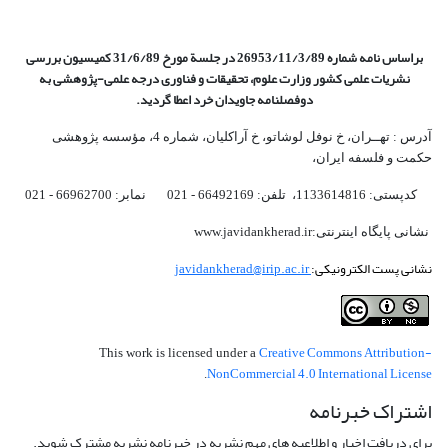
براساس نامه شماره 26953/11/3/89 در جلسة مورخ 31/6/89 کمیسیون
بررسی
نشریات علمی کشور وزارت علوم، تحقیقات و فناوری درجه علمی‌-پژوهشی
به
دوفصلنامه جاویدان خرد اعطا گردید.
آدرس : تهــران، خ نوفل لوشاتو، خ آراکلیان، شماره 4،‌ مؤسسه پژوهشی
حکمت و فلسفه ایران،‌
کدپستی: 1133614816، تلفن: 66492169 - 021 نمابر: 66962700 - 021
نشانی پایگاه اینترنتی:www.javidankherad.ir
نشانی پست الکترونیکی:
javidankherad@irip.ac.ir
Creative Commons Attribution-
This work is licensed under a
NonCommercial 4.0 International License
.
اشتراک خبرنامه
برای دریافت اخبار و اطلاعیه های مهم نشریه در خبرنامه نشریه مشترک شوید.