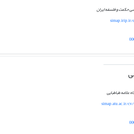
ی حکمت و فلسفه ایران
simap.irip.ir
00
ی
 علامه طباطبایی
simap.atu.ac.ir/cv
00