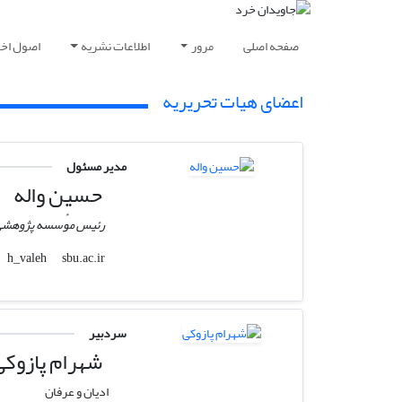
صفحه اصلی
مرور
اطلاعات نشریه
اصول اخلا
اعضای هیات تحریریه
مدیر مسئول
حسین واله
رئیس مو‌ٔسسه پژوهشی 
sbu.ac.ir
h_valeh
سردبیر
شهرام پازوکی
ادیان و عرفان