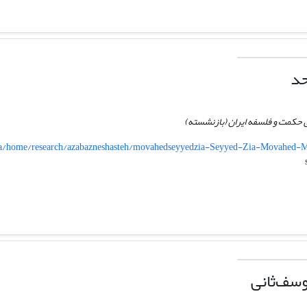
حد
کمت و فلسفه ایران (بازنشسته)
/fa/home/research/azabazneshasteh/movahedseyyedzia-Seyyed-Zia-Movahed
سف‌ثانی