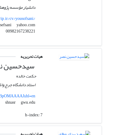
دانشیار مؤسسه پژوهش
rip.ir/cv/yousofsani/
yahoo.com
yosefsani
00982167238221
هیات تحریریه
سید‌حسین ن
حکمت خالده
استاد دانشگاه جرج وا
S9yBpOMAAAAJ&hl=en
gwu.edu
shnasr
h-index:
7
هیات تحریریه