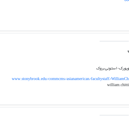
نیویورک- استونی بروک
www.stonybrook.edu/commcms/asianamerican/facultystaff/WilliamChi