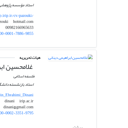
استاد مؤسسه پژوهشی 
p.irip.ir/cv/pazouki/
hotmail.com
shpazouki
00982166965633
00-0001-7886-9855
هیات تحریریه
غلامحسین ابر
فلسفه اسلامی
استاد بازنشسته دانشگا
ein_Ebrahimi_Dinani
irip.ac.ir
dinani
dinani@gmail.com
00-0002-3351-9795
بیشتر