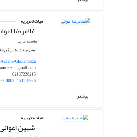
هیات تحریریه
غلامرضا اعوان
فلسفه غرب
عضو هیئت علمی گروه 
i-Aavani-Gholamreza
gmail.com
aavanigholamreaz
02167238215
00-0002-4631-8976
بیشتر
هیات تحریریه
شهین اعوانی