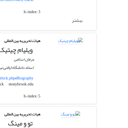
h-index:
3
بیشتر
هیات تحریریه بین المللی
ویلیام چیتیک
عرفان اسلامی
استاد دانشگاه ایالتی 
ttick.php#Biography
stonybrook.edu
william.chittick
h-index:
5
هیات تحریریه بین المللی
تو وِ مینگ