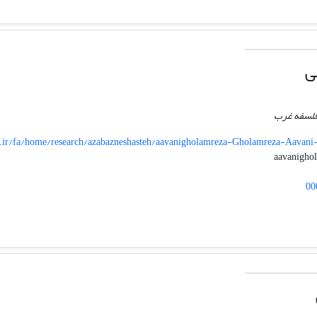
ی
فلسفه غرب
.ir/fa/home/research/azabazneshasteh/aavanigholamreza-Gholamreza-Aavan
00