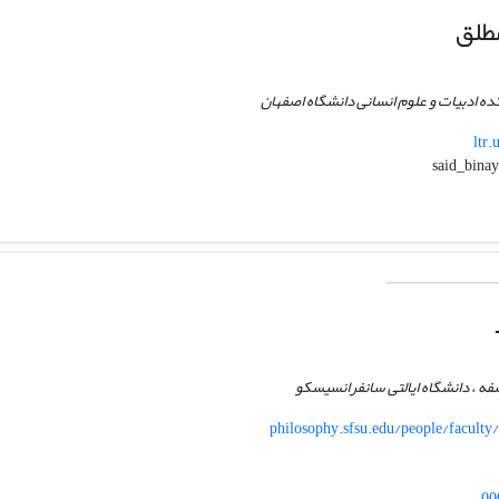
طلق
ه ادبیات و علوم انسانی دانشگاه اصفهان
ltr.
فه ، دانشگاه ایالتی سانفرانسیسکو
philosophy.sfsu.edu/people/facul
00