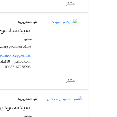
بیشتر
هیات تحریریه
سیدضیاء‌ مو
منطق
استاد مؤسسه پژوهشی ح
-Movahed-Seyyed-Zia
yahoo.com
szia110
00982167238208
بیشتر
هیات تحریریه
سیدمحمود یو
منطق