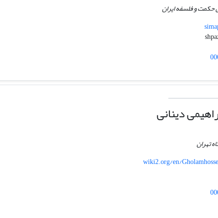
حکمت و فلسفه ایران
sima
00
اهیمی دینانی
ه تهران
wiki2.org/en/Gholamhoss
00