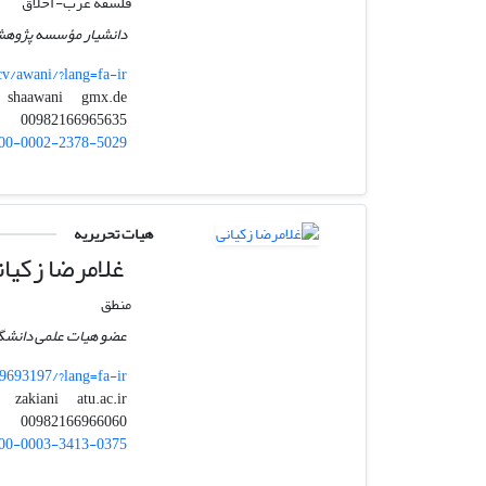
فلسفه غرب- اخلاق
دانشیار مؤسسه پژوهش
/cv/awani/?lang=fa-ir
gmx.de
shaawani
00982166965635
00-0002-2378-5029
هیات تحریریه
غلامرضا زکیان
منطق
عضو هیات علمی دانشگاه
/9693197/?lang=fa-ir
atu.ac.ir
zakiani
00982166966060
00-0003-3413-0375