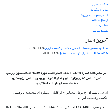
صفحه اصلی
درباره نشریه
اعضای هیات تحریریه
ارسال مقاله
تماس با ما
نقشه سایت
آخرین اخبار
تفاهم نامه موسسه با انجمن حکمت و فلسفه ایران
1400-02-21
شناسه ORCID برای نویسنده مسئول
1399-09-20
براساس نامه شماره 26953/11/3/89 در جلسة مورخ 31/6/89 کمیسیون
بررسی
نشریات علمی کشور وزارت علوم، تحقیقات و فناوری درجه علمی‌-پژوهشی
به
دوفصلنامه جاویدان خرد اعطا گردید.
آدرس : تهــران، خ نوفل لوشاتو، خ آراکلیان، شماره 4،‌ مؤسسه پژوهشی
حکمت و فلسفه ایران،‌
کدپستی: 1133614816، تلفن: 66492169 - 021 نمابر: 66962700 - 021