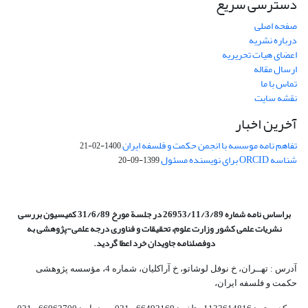
دسترسی سریع
صفحه اصلی
درباره نشریه
اعضای هیات تحریریه
ارسال مقاله
تماس با ما
نقشه سایت
آخرین اخبار
تفاهم نامه موسسه با انجمن حکمت و فلسفه ایران
1400-02-21
شناسه ORCID برای نویسنده مسئول
1399-09-20
براساس نامه شماره 26953/11/3/89 در جلسة مورخ 31/6/89 کمیسیون
بررسی
نشریات علمی کشور وزارت علوم، تحقیقات و فناوری درجه علمی‌-پژوهشی
به
دوفصلنامه جاویدان خرد اعطا گردید.
آدرس : تهــران، خ نوفل لوشاتو، خ آراکلیان، شماره 4،‌ مؤسسه پژوهشی
حکمت و فلسفه ایران،‌