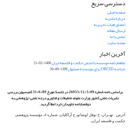
دسترسی سریع
صفحه اصلی
درباره نشریه
اعضای هیات تحریریه
ارسال مقاله
تماس با ما
نقشه سایت
آخرین اخبار
تفاهم نامه موسسه با انجمن حکمت و فلسفه ایران
1400-02-21
شناسه ORCID برای نویسنده مسئول
1399-09-20
براساس نامه شماره 26953/11/3/89 در جلسة مورخ 31/6/89 کمیسیون
بررسی
نشریات علمی کشور وزارت علوم، تحقیقات و فناوری درجه علمی‌-پژوهشی
به
دوفصلنامه جاویدان خرد اعطا گردید.
آدرس : تهــران، خ نوفل لوشاتو، خ آراکلیان، شماره 4،‌ مؤسسه پژوهشی
حکمت و فلسفه ایران،‌