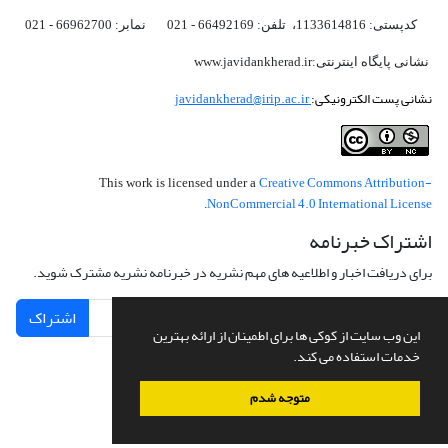
کدپستی: 1133614816، تلفن: 66492169 - 021 نمابر: 66962700 - 021
نشانی پایگاه اینترنتی:www.javidankherad.ir
نشانی پست الکترونیکی:
javidankherad@irip.ac.ir
Creative Commons Attribution-
This work is licensed under a
NonCommercial 4.0 International License
.
اشتراک خبرنامه
برای دریافت اخبار و اطلاعیه های مهم نشریه در خبرنامه نشریه مشترک شوید.
اشتراک
این وب سایت از کوکی ها برای اطمینان از ارائه بهترین
خدمات استفاده می کند.
متوجه شدم
سامانه مدیریت نشریات علمی.
طراحی و پیاده سازی از
سیناوب