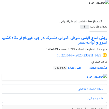
کلیدواژه‌ها =
قیاس شرطی اقترانی
تعداد مقالات:
1
روش انتاج قیاس شرطی اقترانی مشترک در جزء غیرتام از نگاه کشی،
ابهری و خواجه نصیر
دوره 17، شماره 2، اسفند 1399، صفحه
149-178
10.22034/iw.2020.230211.1429
داود حیدری
مشاهده مقاله
اصل مقاله
749.56 K
مقالات آماده انتشار
شماره جاری
شماره‌های پیشین نشریه