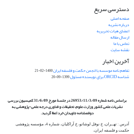
دسترسی سریع
صفحه اصلی
درباره نشریه
اعضای هیات تحریریه
ارسال مقاله
تماس با ما
نقشه سایت
آخرین اخبار
تفاهم نامه موسسه با انجمن حکمت و فلسفه ایران
1400-02-21
شناسه ORCID برای نویسنده مسئول
1399-09-20
براساس نامه شماره 26953/11/3/89 در جلسة مورخ 31/6/89 کمیسیون
بررسی
نشریات علمی کشور وزارت علوم، تحقیقات و فناوری درجه علمی‌-پژوهشی
به
دوفصلنامه جاویدان خرد اعطا گردید.
آدرس : تهــران، خ نوفل لوشاتو، خ آراکلیان، شماره 4،‌ مؤسسه پژوهشی
حکمت و فلسفه ایران،‌