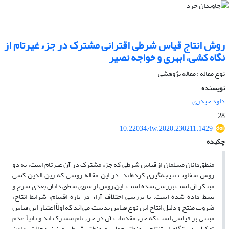
روش انتاج قیاس شرطی اقترانی مشترک در جزء غیرتام از
نگاه کشی، ابهری و خواجه نصیر
نوع مقاله : مقاله پژوهشی
نویسنده
داود حیدری
28
10.22034/iw.2020.230211.1429
چکیده
منطق‌دانان مسلمان از قیاس شرطی که جزء مشترک در آن غیرتام است، به دو
روش متفاوت نتیجه‌گیری کرده‌اند. در این مقاله روشی که زین الدین کشی
مبتکر آن است بررسی شده است. این روش از سوی منطق دانان بعدی شرح و
بسط داده شده است. با بررسی اختلاف آراء در باره اقسام، شرایط انتاج،
ضروب منتج و دلیل انتاج این نوع قیاس بدست می‌آید که اولاً اعتبار این قیاس
مبتنی بر قیاسی است که جزء مقدمات آن در جزء تام مشترک اند و ثانیاً عدم
تفکیل دستگاه استنتاجی منطق حملی و منطق شرطی و نیز دخالت دادن