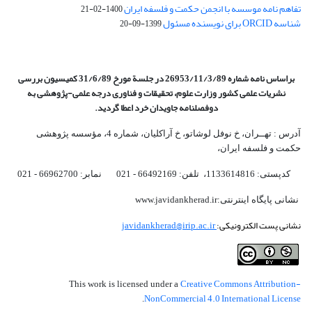
تفاهم نامه موسسه با انجمن حکمت و فلسفه ایران
1400-02-21
شناسه ORCID برای نویسنده مسئول
1399-09-20
براساس نامه شماره 26953/11/3/89 در جلسة مورخ 31/6/89 کمیسیون
بررسی
نشریات علمی کشور وزارت علوم، تحقیقات و فناوری درجه علمی‌-پژوهشی
به
دوفصلنامه جاویدان خرد اعطا گردید.
آدرس : تهــران، خ نوفل لوشاتو، خ آراکلیان، شماره 4،‌ مؤسسه پژوهشی
حکمت و فلسفه ایران،‌
کدپستی: 1133614816، تلفن: 66492169 - 021 نمابر: 66962700 - 021
نشانی پایگاه اینترنتی:www.javidankherad.ir
نشانی پست الکترونیکی:
javidankherad@irip.ac.ir
Creative Commons Attribution-
This work is licensed under a
NonCommercial 4.0 International License
.