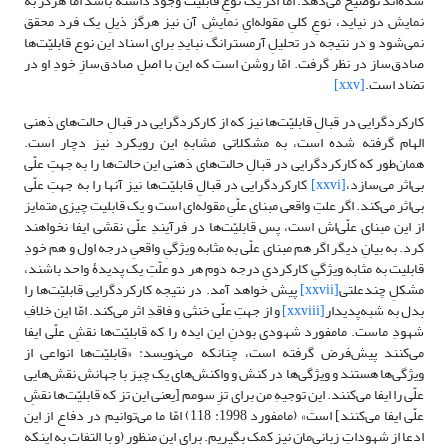
شده‌اند توضیح می‌دهد. امّا اگر یک نوعِ قابلیّت وجود داشته باشد امّا هرگز به
نمایش در نیاید، نوعِ کلیِ مقوله‌ایِ نمایشِ آن نیز هرگز ذیلِ یک فرد محقق
نمی‌شود و در نتیجه در تحلیلِ آرمسترانگ نبایدِ برای اسناد این نوع قابلیّت‌ها
صادق‌ساز در نظر گرفت. امّا روشن است که این با اصلِ صادق‌سازِ خودِ او در
تضاد است.
[xxv]
کارکردگرایی در قبالِ قابلیّت‌ها نیز که از کارکردگرایی در قبالِ حالت‌های ذهنی
الهام گرفته شده است، به مشکلاتی مشابهِ این رویکرد نیز دچار است.
همان‌طور که کارکردگرایی در قبالِ حالت‌های ذهنی این حالت‌ها را به جهتِ علّی
بی‌اثر می‌سازد،
[xxvi]
کارکردگرایی در قبالِ قابلیّت‌ها نیز آنها را به جهتِ علّی
بی‌اثر می‌کند. اگر علتِ واقعی مبنای علّیِ مقوله‌ای است و یک قابلیت چیزی متمایز
از این مبنای علّی‌اش است، پس قابلیّت‌ها در فرآیندِ علّی نقشی ایفا نخواهند
کرد. به بیانِ دیگر اگر هم مبنای علّی به مثابه ویژگیِ واقعیِ درجه اول و هم خودِ
قابلیت به مثابه ویژگیِ کارکردیِ درجه دوم هر دو علّتِ یک پدیدۀ واحد باشند،
مشکلِ چندعلتی
[xxvii]
پیش خواهد آمد. در نتیجه کارکردگرایی قابلیّت‌ها را
بدل به شبه‌پدیدار
[xxviii]
و از جهتِ علّی خنثی و فاقدِ اثر می‌کند. امّا این خلافِ
شهودِ ماست. مامفورد شهودی بودنِ این ایده را که قابلیّت‌ها نقشِ علّی ایفا
می‌کنند پیش‌فرض گرفته است، چنانکه می‌نویسد: «قابلیّت‌ها انواعی از
ویژگی‌ها هستند و ویژگی‌ها در کنش و واکنش‌های یک چیز با جهانش نقش‌هایی
علّی را ایفا می‌کنند. این توجیهِ من برای تزِ سومم [یعنی این تز که قابلیّت‌ها نقشِ
علّی ایفا می‌کنند] است» (مامفورد 1998: 118) امّا ما می‌توانیم در دفاع از این
ادعا از شهوداتِ زبانی‌مان نیز کمک بگیریم. برای این منظور (و با التفات به اینکه