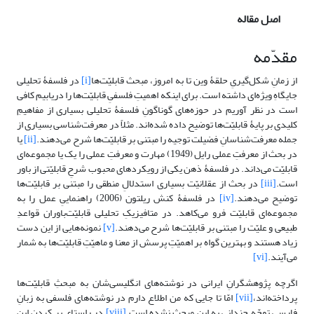
اصل مقاله
مقدّمه
از زمانِ شکل‌گیریِ حلقۀ وین تا به امروز، مبحث قابلیّت‌ها
[i]
در فلسفۀ تحلیلی
جایگاهِ ویژه‌ای داشته است. برای اینکه اهمیتِ فلسفیِ قابلیّت‌ها را دریابیم کافی
است در نظر آوریم در حوزه‌های گوناگونِ فلسفۀ تحلیلی بسیاری از مفاهیمِ
کلیدی بر پایۀ قابلیّت‌ها توضیح داده شده‌اند. مثلاً در معرفت‌شناسی بسیاری از
جمله معرفت‌شناسانِ فضیلت توجیه را مبتنی بر قابلیّت‌ها شرح می‌دهند.
[ii]
یا
در بحث از معرفتِ عملی رایل (1949) مهارت و معرفتِ عملی را یک یا مجموعه‌ای
قابلیّت می‌داند. در فلسفۀ ذهن یکی از رویکردهای محبوب شرحِ قابلیّتی از باور
است.
[iii]
در بحث از عقلانیّت بسیاری استدلالِ منطقی را مبتنی بر قابلیّت‌ها
توضیح می‌دهند.
[iv]
در فلسفۀ کنش ریلتون (2006) راهنماییِ عمل را به
مجموعه‌ای قابلیّت فرو می‌کاهد. در متافیزیکِ تحلیلی قابلیّت‌باوران قواعدِ
طبیعی و علیّت را مبتنی بر قابلیّت‌ها شرح می‌دهند.
[v]
نمونه‌هایی از این دست
زیاد هستند و بهترین گواه بر اهمیّتِ پرسش از معنا و ماهیّتِ قابلیّت‌ها به شمار
می‌آیند.
[vi]
اگرچه پژوهشگرانِ ایرانی در نوشته‌های انگلیسی‌شان به مبحثِ قابلیّت‌ها
پرداخته‌اند،
[vii]
امّا تا جایی که من اطلاع دارم در نوشته‌های فلسفی به زبانِ
فارسی توجّه چندانی به این مبحث نشده است.
[viii]
در راستای پر کردنِ این