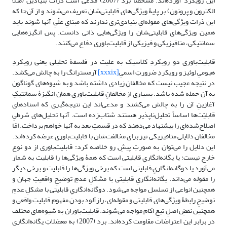
این رویکرد آورده‌اند. مشخصاً برد (2007) مدعی است ذرات بنیادین (مثلاً
الکترون و پروتون) بر پایۀ ویژگی‌های قابلیتی‌شان تعریف می‌شوند و از آن‌جا که
این ذرات ویژگی‌های مقوله‌ایِ بنیادی‌تری ندارند که مبنایِ علّیِ آنها شوند باید
همین ویژگی‌های قابلیتی‌شان را ویژگی‌هایی ذاتی دانست. پس انگیزه‌هایی
سمانتیکی، متافیزیکی و فیزیکی از قابلیت‌باوری دفاع می‌کنند.
قابلیت‌باوری دو رویکردِ کلاسیک به علیت در فلسفۀ تحلیلی یعنی رویکردِ
هیومیِ لوئیز و رویکردِ ضرورتِ اسمیِ
[xxxix]
آرمسترانگ را به چالش می‌کشد.
در نتیجه عجیب نیست که مخالفانِ زیادی داشته باشد و به شیوه‌های گوناگون
به آن حمله شده باشد. بسیاری از مخالفانِ قابلیت‌باوری همان انگیزۀ سمانتیکِ
آغازینِ آن را به چالش می‌کشند و مدعی‌اند این نتیجه‌گیری که اسنادهای
قابلیّت‌ها اساساً تحلیل‌ناپذیر هستند شتاب‌زده است. آنها تحلیل‌های شرطیِ
اصلاح‌شده‌ای را پیشنهاد می‌دهند که در قسمتِ بعد به آنها خواهم پرداخت. امّا
مخالفان دلایلی متافیزیکی نیز برای مخالفت‌شان با قابلیت‌باوری عرضه کرده‌اند.
این دلایل را می‌توان به صورتِ پیشِ رو خلاصه کرد: قابلیت‌باوری از دو نوع
خارج نیست: یا یگانه‌انگاریِ قابلیتی است که همۀ ویژگی‌ها را قابلیت به شمار
می‌آورد یا دوگانه‌انگاریِ قابلیتی است که برخی ویژگی‌ها را قابلیت و برخی دیگر
را مقوله می‌داند. یگانه‌انگاریِ قابلیتی با مشکلِ عدمِ توضیحِ واقعیتِ جهان و
همچنین انواعی از تسلسل مواجه می‌شود. دوگانه‌انگاریِ قابلیتی با مشکلِ عدمِ
توضیحِ رابطۀ ویژگی‌های قابلیتی و مقوله‌ای، رازآلود بودنِ مفهومِ قابلیتِ واقعی و
همچنین نقضِ اصلِ تیغِ اکام مواجه می‌شوند. قابلیت‌باوران به شیوه‌های مختلف
در برابر این اعتراضات مقاومت کرده‌اند. برد (2007) به معضلاتِ یگانه‌انگاری