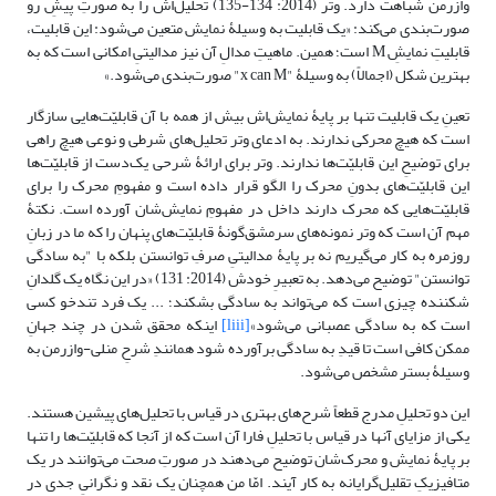
وازرمن شباهت دارد. وتر (2014: 134-135) تحلیل‌اش را به صورتِ پیشِ رو
صورت‌بندی می‌کند: «یک قابلیت به وسیلۀ نمایش متعین می‌شود: این قابلیت،
قابلیتِ نمایشِ M است؛ همین. ماهیتِ مدالِ آن نیز مدالیتیِ امکانی است که به
بهترین شکل (اجمالاً) به وسیلۀ "x can M" صورت‌بندی می‌شود.»
تعینِ یک قابلیت تنها بر پایۀ نمایش‌اش بیش از همه با آن قابلیّت‌هایی سازگار
است که هیچ محرکی ندارند. به ادعای وتر تحلیل‌های شرطی و نوعی هیچ راهی
برای توضیحِ این قابلیّت‌ها ندارند. وتر برای ارائۀ شرحی یک‌دست از قابلیّت‌ها
این قابلیّت‌های بدونِ محرک را الگو قرار داده است و مفهومِ محرک را برای
قابلیّت‌هایی که محرک دارند داخل در مفهومِ نمایش‌شان آورده است. نکتۀ
مهم آن است که وتر نمونه‌های سرمشق‌گونۀ قابلیّت‌های پنهان را که ما در زبانِ
روزمره به کار می‌گیریم نه بر پایۀ مدالیتیِ صرفِ توانستن بلکه با "به سادگی
توانستن" توضیح می‌دهد. به تعبیرِ خودش (2014: 131) «در این نگاه یک گلدانِ
شکننده چیزی است که می‌تواند به سادگی بشکند؛ ... یک فرد تندخو کسی
است که به سادگی عصبانی می‌شود»
[liii]
اینکه محقق شدن در چند جهانِ
ممکن کافی است تا قیدِ به سادگی برآورده شود همانندِ شرحِ منلی-وازرمن به
وسیلۀ بستر مشخص می‌شود.
این دو تحلیلِ مدرج قطعاً شرح‌های بهتری در قیاس با تحلیل‌های پیشین هستند.
یکی از مزایای آنها در قیاس با تحلیلِ فارا آن است که از آنجا که قابلیّت‌ها را تنها
بر پایۀ نمایش و محرک‌شان توضیح می‌دهند در صورتِ صحت می‌توانند در یک
متافیزیکِ تقلیل‌گرایانه به کار آیند. امّا من همچنان یک نقد و نگرانیِ جدی در