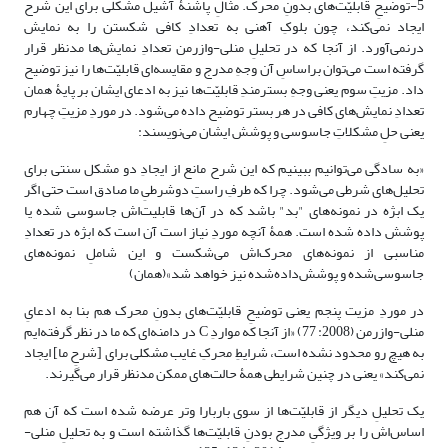
5-توضیحِ قابلیّت‌های بدونِ محرک. مثالِ پاشنۀ آشیل مشکلی برای این شرح
ایجاد نمی‌کند، چون بلوکِ آهنی به تعدادِ کافی شکستن را به نمایش
درنمی‌آورد. از آنجا که در تحلیلِ منلی-وازرمن تعدادِ نمایش‌ها مدنظر قرار
گرفته است می‌توان براساسِ آن وجهِ مدرج و مقایسه‌ای قابلیّت‌ها را نیز توضیح
داد. مزیتِ سوم یعنی وجهِ بسترمندِ قابلیّت‌ها نیز به ادعای ایشان بر پایۀ همان
تعدادِ نمایش‌های کافی در هر بستر توضیح داده می‌شود. در موردِ مزیتِ چهارم
یعنی حلِ مشکلاتِ جاسوسی و پوشش ایشان می‌نویسند:
«به سادگی می‌توانیم ببینیم که این شرح مانع از ایجادِ دو مشکل سنتی برای
تحلیل‌های شرطی می‌شود. چرا که طرفِ راستِ دوشرطیِ ما صادق است حتی اگر
یک ابژه در نمونه‌های "بد" باشد که در آن‌ها قابلیت‌اش جاسوسی شده یا
پوشش داده شده است. همۀ آنچه موردِ نیاز است آن است که ابژه در تعدادِ
مناسبی از نمونه‌های محرک‌اش می‌شکست و این شاملِ نمونه‌های
جاسوسی‌شده و پوشش‌داده‌شده نیز خواهد شد»(همان)
در موردِ مزیت پنجم یعنی توضیحِ قابلیّت‌های بدونِ محرک هم بنا به ادعایِ
منلی-وازرمن (2008: 77) «از آنجا که مواردِ C در دامنه‌ای که ما در نظر گرفته‌ایم
به هیچ رو محدود نشده است، شرایطِ محرکِ غایب مشکلی برای [شرحِ ما] ایجاد
نمی‌کند» یعنی در چنین شرایطی همۀ حالت‌های ممکن مدنظر قرار می‌گیرند.
یک تحلیلِ دیگر از قابلیّت‌ها از سوی باربارا وتر عرضه شده است که آن هم
اساس‌اش را بر ویژگیِ مدرج بودنِ قابلیّت‌ها گذاشته است و به تحلیلِ منلی-