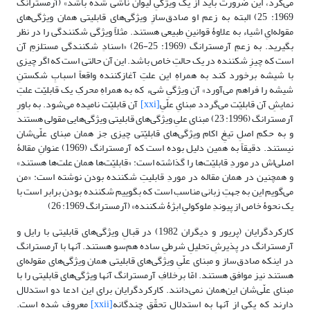
می‌کرد، این ضرورت باید از یک ویژگیِ لیوان ناشی شده باشد» (آرمسترانگ
1969: 25) البته به زعم او صادق‌سازِ ویژگی‌های قابلیتی همان ویژگی‌های
مقوله‌ایِ اشیاء به علاوۀ قوانینِ طبیعی هستند. مثلاً ویژگی شکنندگی را در نظر
بگیرید. به زعمِ آرمسترانگ (1969: 25-26) «اسنادِ شکنندگی مستلزمِ آن
است که چیزِ شکننده در یک حالتِ خاص باشد. این آن حالتی است که اگر چیزی
با شیشه برخورد کند به همراهِ این علتِ آغازکننده واقعاً اسبابِ شکستنِ
شیشه را فراهم می‌آورد» آن ویژگیِ شیء که به همراهِ محرکِ یک قابلیّت علتِ
نمایشِ آن قابلیّت می‌گردد مبنایِ علّیِ
[xxi]
آن قابلیّت نامیده می‌شود. به باورِ
آرمسترانگ (1996: 23) مبنای علیِ ویژگی‌های قابلیتی ویژگی‌هایی مقولی هستند
و به حکمِ اصلِ تیغِ اکام ویژگی‌های قابلیّتی چیزی جز همان مبنای علّی‌شان
نیستند. دقیقاً به همین دلیل بوده است که آرمسترانگ (1969) عنوانِ مقالۀ
اصلی‌اش در موردِ قابلیّت‌ها را گذاشته است: «قابلیّت‌ها همان علت‌ها هستند»
و همچنین در همان مقاله در موردِ قابلیتِ شکننده بودن نوشته است: «من
می‌گویم این به جهتِ زبانی مناسب است که بگوییم شکننده بودن برابر است با
یک نحوۀ خاص از پیوندِ ملوکولیِ ابژۀ شکننده» (آرمسترانگ 1969: 26)
کارکردگرایان (پریور و دیگران 1982) در قبالِ ویژگی‌های قابلیتی با رایل و
آرمسترانگ در پذیرشِ تحلیلِ شرطیِ ساده هم‌سو هستند. آنها با آرمسترانگ
در اینکه صادق‌ساز و مبنای علّیِ ویژگی‌های قابلیتی همان ویژگی‌های مقوله‌ای
هستند نیز موافق هستند. امّا برخلافِ آرمسترانگ آنها ویژگی‌های قابلیتی را با
مبنای علّی‌شان این‌همان نمی‌دانند. کارکردگرایان برای این ادعا دو استدلال
دارند که یکی از آنها به استدلالِ تحقّقِ چندگانه
[xxii]
معروف شده است.