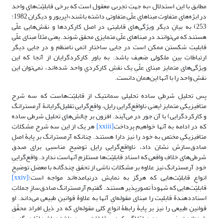
مطابق با این استدلال «به جهتِ تجربی معقول است که برخی قابلیّت‌های واحد
در ابژه‌های متفاوت مبناهای علّیِ متفاوتی داشته باشند»(پریور و دیگران 1982:
253) به بیانِ دیگر ویژگی‌های قابلیتی در اصل کارکردها و نقش‌هایی علّی
هستند که می‌توانند در مبناهای علّیِ متمایزی محقق شوند. یعنی مثلاً مبنای علّیِ
قابلیتِ شکستن ممکن است در جایی ساختارِ اتمی نامنظم و در جایی دیگر
ارتباطاتِ بینِ ملکولی ضعیف باشد. به باورِ کارکردگرایان از آنجا که این
ویژگی‌های متمایز مبنای علّیِ یک نقشِ کارکردیِ واحد شده‌اند، نمی‌توان این
نقشِ واحد را با آنها این‌همان دانست.
پس تحلیلِ شرطیِ ساده تحلیلی سمانتیک از قابلیّت‌هاست که سه شرحِ
متافیزیکیِ متمایز (یعنی ناواقع‌گراییِ رایل، واقع‌گراییِ تقلیل‌گرایانۀ آرمسترانگ
و کارکردگرایی) با آن جور در می‌آیند. افزون بر چالش‌های تحلیلِ شرطیِ ساده
که در ادامه به آنها خواهیم پرداخت
[xxiii]
هر یک از این سه شرح مشکلاتِ
متافیزیکیِ مختص به خود را نیز دارا هستند. چنانکه آرمسترانگ بر پایۀ اصلِ
صادق‌سازش نشان داد، ناواقع‌گراییِ رایل توضیحِ مناسبی برای صدقِ
شرطی‌های خلافِ واقعی که اسنادِ قابلیّت‌ها مستلزمِ آنهاست ندارد. واقع‌گراییِ
خودِ آرمسترانگ نیز علاوه بر مشکلاتِ ناشی از تحققِ چندگانه با معضلِ توضیحِ
انواعِ قابلیّت‌هایی که هرگز به نمایش درنیامده‌اند مواجه است؛
[xxiv]
قابلیّت‌هایی که شهوداً تصورپذیر هستند. گفتیم آرمسترانگ صادق‌سازِ جملاتِ
اسناددهندۀ قابلیت را مبنای مقوله‌ایِ آنها به علاوۀ قوانینِ طبیعی می‌داند. او
قوانینِ طبیعی را نیز بر پایۀ رابطۀ انواعِ کلی مقوله‌ای که در ذیلِ افراد محقّق