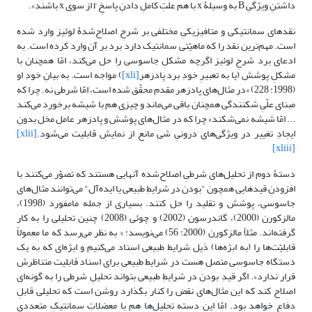
داشتنِ ویژگیِ B به وسیلۀ x با هم علتِ کاملِ دادنِ پاسخِ r از سوی x باشند».
نقدهای سمانتیکی و متافیزیکیِ مختلفی بر شرحِ اصلاح‌شدۀ لوئیز وارد شده
است. مهم‌ترین نقد را که ماهیّتی سمانتیک دارد برد بر آن وارد کرده است. به
ادعای برد شرحِ لوئیز اگرچه مشکلِ جاسوسی را حل می‌کند، امّا همچنان با
مشکلِ پوشش (یا به تعبیرِ خودِ برد پادزهر
[xli]
) مواجه است. به بیانِ خودِ او
(1998: 228) «در مثال‌های پادزهر مقدم محقّق شده است، امّا شرطی نه. چرا که
مبنای علّیِ شکنندگی همچنان باقی می‌ماند و چیزی هم با شیشه برخورد می‌کند
... امّا شیشه نمی‌شکند» چرا که در مثال‌های پوشش و پادزهر عاملِ مخل بدونِ
ایجادِ تغییر در ویژگی‌های درونیِ شی مانع از نمایشِ قابلیت می‌شود.
[xlii]
[xliii]
دستۀ دوم از تحلیل‌های شرطیِ اصلاح‌شده آنهایی هستند که تصوّر می‌کنند با
افزودنِ قیدهایی همچون "بودن در شرایطِ طبیعی یا ایده‌آل" می‌توانند مثال‌های
جاسوسی، پوشش و تقلید را حل کنند. بسیاری از جمله مامفورد (1998)،
مالزکورن (2000)، گاندرسون (2002) و چوئی (2008) چنین تحلیلی را به کار
گرفته‌اند. مثلاً مالزکورن (2000: 56) می‌نویسد: « به نظر می‌رسد که ما معمولاً
قابلیّت‌ها را (به ابژه‌ها) ذیل شرایط طبیعی اسناد می‌کنیم و ابژه‌ای که به یک
دستگاه جاسوسی متصل هست در شرایط طبیعی برای اسناد قابلیت متناظرش
قرار ندارد». اگر قیدِ بودن در شرایطِ طبیعی بتواند تحلیلِ شرطی را به گونه‌ای
اصلاح کند که این مثال‌های نقض را کنار بگذارد روشن است که تحلیلی قابلِ
دفاع خواهد بود. امّا این دسته تحلیل‌ها هم با معضلاتِ سمانتیکِ متعددی