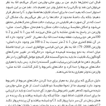
قبالِ این تحلیل‌ها دارم. من بر روی منلی-وازرمن تمرکز می‌کنم، امّا به نظر
می‌توان این نقد و نگرانی را به تحلیلِ وتر نیز تعمیم داد. نقدِ من بر این شهود
استوار است که بعید است ما برای اسنادِ قابلیّت‌ها همۀ مواردِ C را مدنظر قرار
دهیم؛ بلکه یک دامنۀ محدود از حالت‌ها را در نظر می‌گیریم. یک مشکل آن
است که در آن صورت هر قابلیتی در بی‌نهایت حالتِ ممکنِ محرک‌هایش محقق
می‌شود و امکانِ مقایسۀ بی‌نهایت حالتِ ممکن با هم محلِ سؤال است. منلی-
وازرمن در پاسخ به نقدی مشابه با این مثال می‌زنند که بینِ 1 تا 2متر و 2 تا
100متر هر دو بی‌نهایت نقطه نهفته است امّا «یک معنی از "کمتر" وجود دارد که
در آن نقاطِ کمتری میانِ 1 تا 2 متر نسبت به 2 تا 100 متر وجود دارد»(منلی-
وازرمن 2008: 79). امّا به نظرِ من این قیاسی مع‌الفارق است. در اینجا فاصلۀ
میانِ اعداد به نحوِ پیوسته فهمیده می‌شود درحالی‌که در تغییرِ محرک‌های
گوناگونِ یک قابلیت ما باید به نحوِ گسسته فکر کنیم و عواملِ گوناگون را در نظر
بگیریم. ذهنِ ما ظرفیتِ این بی‌نهایت تغییرِ گسسته را ندارد. پس باید با معیاری
حالت‌های مربوط را جدا کرد و حالت‌های نامربوط را کنار گذاشت. امّا نه منلی-
وازرمن نه وتر معیاری به ما نمی‌دهند.
دلیلِ دیگری که برای نیاز به معیار برای جدا کردنِ حالت‌های مربوط از نامربوط
وجود دارد توصیفِ ما از نحوۀ مقایسۀ دو قابلیت است. از طرحِ منلی-وازرمن
نتیجه می‌شود که هر تغییرِ نامربوطی یک موردِ Cی جدید است و باید در ارزیابیِ
ما برای اسنادِ قابلیت لحاظ شود. مثلاً اینکه یک شیشه بیافتد و یک پرنده در
همان زمان در آن سرِ دنیا پرواز کند C1 و شیشه بیافتد و آن پرنده پرواز نکند
C2 خواهد بود. امّا شهوداً به نظر نمی‌رسد ما به این صورت قابلیّت‌ها را ارزیابی