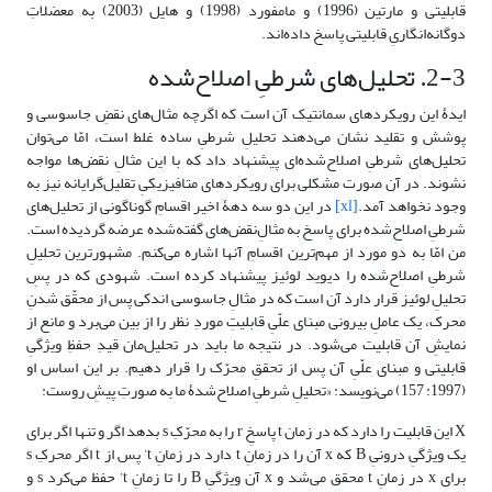
قابلیتی و مارتین (1996) و مامفورد (1998) و هایل (2003) به معضلاتِ
دوگانه‌انگاریِ قابلیتی پاسخ داده‌اند.
2-3. تحلیل‌های شرطیِ اصلاح‌شده
ایدۀ این رویکردهای سمانتیک آن است که اگرچه مثال‌های نقضِ جاسوسی و
پوشش و تقلید نشان می‌دهند تحلیلِ شرطیِ ساده غلط است، امّا می‌توان
تحلیل‌های شرطیِ اصلاح‌شده‌ای پیشنهاد داد که با این مثالِ نقض‌ها مواجه
نشوند. در آن صورت مشکلی برای رویکردهای متافیزیکیِ تقلیل‌گرایانه نیز به
وجود نخواهد آمد.
[xl]
در این دو سه دهۀ اخیر اقسامِ گوناگونی از تحلیل‌های
شرطیِ اصلاح‌شده برای پاسخ به مثالِ‌نقض‌های گفته‌شده عرضه گردیده است.
من امّا به دو مورد از مهم‌ترین اقسامِ آنها اشاره می‌کنم. مشهورترین تحلیلِ
شرطیِ اصلاح‌شده را دیوید لوئیز پیشنهاد کرده است. شهودی که در پسِ
تحلیلِ لوئیز قرار دارد آن است که در مثالِ جاسوسی اندکی پس از محقّق شدنِ
محرک، یک عاملِ بیرونی مبنای علّیِ قابلیتِ موردِ نظر را از بین می‌برد و مانع از
نمایشِ آن قابلیت می‌شود. در نتیجه ما باید در تحلیل‌مان قیدِ حفظِ ویژگیِ
قابلیتی و مبنای علّیِ آن پس از تحققِ محرّک را قرار دهیم. بر این اساس او
(1997: 157) می‌نویسد: «تحلیلِ شرطیِ اصلاح‌شدۀ ما به صورتِ پیشِ روست:
X این قابلیت را دارد که در زمان t پاسخِ r را به محرّکِ s بدهد اگر و تنها اگر برای
یک ویژگیِ درونیِ B که x آن را در زمانِ t دارد در زمانِ t’ پس از t اگر محرکِ s
برای x در زمانِ t محقق می‌شد و x آن ویژگیِ B را تا زمانِ t’ حفظ می‌کرد s و