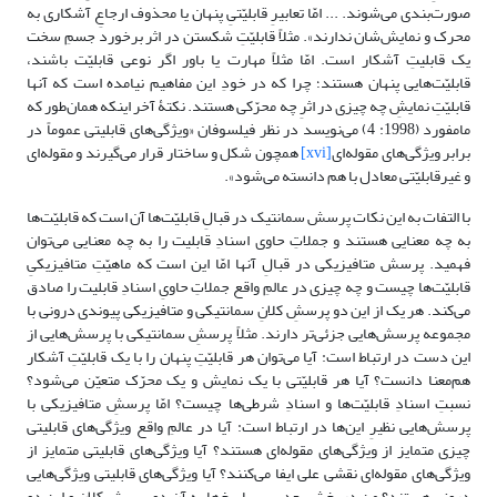
صورت‌بندی می‌شوند. ... امّا تعابیرِ قابلیّتیِ پنهان یا محذوف ارجاعِ آشکاری به
محرک و نمایش‌شان ندارند». مثلاً قابلیّتِ شکستن در اثر برخورد جسمِ سخت
یک قابلیتِ آشکار است. امّا مثلاً مهارت یا باور اگر نوعی قابلیّت باشند،
قابلیّت‌هایی پنهان هستند؛ چرا که در خودِ این مفاهیم نیامده است که آنها
قابلیّتِ نمایشِ چه چیزی در اثرِ چه محرّکی هستند. نکتۀ آخر اینکه همان‌طور که
مامفورد (1998: 4) می‌نویسد در نظر فیلسوفان «ویژگی‌های قابلیتی عموماً در
برابر ویژگی‌های مقوله‌ای
[xvi]
همچون شکل و ساختار قرار می‌گیرند و مقوله‌ای
و غیرقابلیّتی معادل با هم دانسته می‌شود».
با التفات به این نکات پرسش سمانتیک در قبالِ قابلیّت‌ها آن است که قابلیّت‌ها
به چه معنایی هستند و جملاتِ حاوی اسنادِ قابلیت را به چه معنایی می‌توان
فهمید. پرسش متافیزیکی در قبالِ آنها امّا این است که ماهیّتِ متافیزیکیِ
قابلیّت‌ها چیست و چه چیزی در عالمِ واقع جملاتِ حاویِ اسنادِ قابلیت را صادق
می‌کند. هر یک از این دو پرسشِ کلانِ سمانتیکی و متافیزیکی پیوندی درونی با
مجموعه پرسش‌هایی جزئی‌تر دارند. مثلاً پرسشِ سمانتیکی با پرسش‌هایی از
این دست در ارتباط است: آیا می‌توان هر قابلیّتِ پنهان را با یک قابلیّتِ آشکار
هم‌معنا دانست؟ آیا هر قابلیّتی با یک نمایش و یک محرّک متعیّن می‌شود؟
نسبتِ اسنادِ قابلیّت‌ها و اسنادِ شرطی‌ها چیست؟ امّا پرسشِ متافیزیکی با
پرسش‌هایی نظیرِ این‌ها در ارتباط است: آیا در عالمِ واقع ویژگی‌های قابلیتی
چیزی متمایز از ویژگی‌های مقوله‌ای هستند؟ آیا ویژگی‌های قابلیتی متمایز از
ویژگی‌های مقوله‌ای نقشی علی ایفا می‌کنند؟ آیا ویژگی‌های قابلیتی ویژگی‌هایی
درونی هستند؟ من در بخش بعد سیر پاسخ‌ها به آن دو پرسشِ کلان و این دو