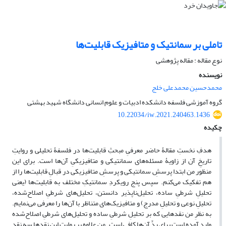
تاملی بر سمانتیک و متافیزیک قابلیت‌ها
نوع مقاله : مقاله پژوهشی
نویسنده
محمدحسین محمدعلی خلج
گروه آموزشی فلسفه دانشکده ادبیات و علوم انسانی دانشگاه شهید بهشتی
10.22034/iw.2021.240463.1436
چکیده
هدفِ نخستِ مقالۀ حاضر معرفیِ مبحثِ قابلیت‌ها در فلسفۀ تحلیلی و روایتِ
تاریخِ آن از زاویۀ مسئله‌های سمانتیکی و متافیزیکیِ آن‌ها است. برای این
منظور من ابتدا پرسشِ سمانتیکی و پرسشِ متافیزیکی در قبالِ قابلیت‌ها را از
هم تفکیک می‌کنم. سپس پنج رویکردِ سمانتیکِ مختلف به قابلیت‌ها (یعنی
تحلیلِ شرطیِ ساده، تحلیل‌ناپذیر دانستن، تحلیل‌های شرطیِ اصلاح‌شده،
تحلیلِ نوعی و تحلیلِ مدرج) و متافیزیک‌های متناظر با آن‌ها را معرفی می‌نمایم.
به نظرِ من نقدهایی که بر تحلیلِ شرطیِ ساده و تحلیل‌های شرطیِ اصلاح‌شده
وارد آمده است برای ردِّ آن‌ها کافی است. من علاوه بر روایتِ این نقدها سه نقدِ