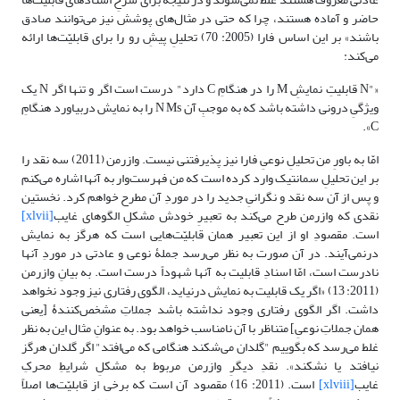
حاضر و آماده هستند، چرا که حتی در مثال‌های پوشش نیز می‌توانند صادق
باشند» بر این اساس فارا (2005: 70) تحلیلِ پیشِ رو را برای قابلیّت‌ها ارائه
می‌کند:
«"N قابلیتِ نمایشِ M را در هنگامِ C دارد" درست است اگر و تنها اگر N یک
ویژگیِ درونی داشته باشد که به موجبِ آن N Ms را به نمایش دربیاورد هنگامِ
C».
امّا به باورِ من تحلیلِ نوعیِ فارا نیز پذیرفتنی نیست. وازرمن (2011) سه نقد را
بر این تحلیلِ سمانتیک وارد کرده است که من فهرست‌وار به آنها اشاره می‌کنم
و پس از آن سه نقد و نگرانیِ جدید را در موردِ آن مطرح خواهم کرد. نخستین
نقدی که وازرمن طرح می‌کند به تعبیرِ خودش مشکلِ الگوهای غایب
[xlvii]
است. مقصودِ او از این تعبیر همان قابلیّت‌هایی است که هرگز به نمایش
درنمی‌آیند. در آن صورت به نظر می‌رسد جملۀ نوعی و عادتی در موردِ آنها
نادرست است، امّا اسنادِ قابلیت به آنها شهوداً درست است. به بیانِ وازرمن
(2011: 13) «اگر یک قابلیت به نمایش درنیاید، الگوی رفتاری نیز وجود نخواهد
داشت. اگر الگوی رفتاری وجود نداشته باشد جملاتِ مشخص‌کنندۀ [یعنی
همان جملاتِ نوعیِ] متناظر با آن نامناسب خواهد بود. به عنوانِ مثال این به نظر
غلط می‌رسد که بگوییم "گلدان می‌شکند هنگامی که می‌افتد" اگر گلدان هرگز
نیافتد یا نشکند». نقدِ دیگرِ وازرمن مربوط به مشکلِ شرایطِ محرکِ
غایب
[xlviii]
است. (2011: 16) مقصود آن است که برخی از قابلیّت‌ها اصلاً