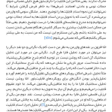
محرک ندارند. یعنی مثلاً من این قابلیت را دارم بدونِ هیچ دلیلی عصبانی شوم.
جملاتِ نوعی و عادتی (همانندِ شرطی‌ها) به خاطرِ فرض گرفتنِ شرایطِ C
نمی‌توانند این نحوه اسنادِ قابلیّت‌ها را توضیح دهند. مشکلِ سومی که وازرمن
برمی‌شمرد آن است که با تحویل بردنِ اسنادِ قابلیّت‌ها به اسنادِ جملاتِ نوعی
نمی‌توانیم وجهِ مدرج و مقایسه‌ایِ قابلیّت‌ها را درست توضیح دهیم. یعنی مثلاً
من ممکن است قابلیتِ بیشتری به سیگار کشیدن هنگامِ عصبانی شدن نسبت
به علی داشته باشم، ولی این مستلزمِ این نیست که من نسبت به علی بیشتر
سیگار بکشم هنگامی که عصبانی می‌شوم.
[xlix]
امّا افزون بر نقدهای وازرمن به نظرِ من دستِ کم یک نگرانی و دو نقدِ دیگر را
نیز می‌توان در موردِ تحلیلِ فارا طرح کرد. نگرانیِ من در موردِ این تحلیلِ
سمانتیک آن است که روشن نیست در توجیهِ کدام شرحِ متافیزیکی پیشنهاد
داده شده است. مرورِ تاریخیِ ما نشان می‌دهد که یک شرح سمانتیک از این
جهت حائزِ اهمیت است که راه را برای یک یا چند شرحِ متافیزیکی هموار می‌کند.
مثلاً تحلیلِ شرطی امکانِ رویکردهای متافیزیکیِ تقلیل‌گرایانه را فراهم آورد و
تحلیل‌ناپذیر بودن انگیزه‌ای برای رویکردهای قابلیت‌باور. امّا روشن نیست
تحلیلِ سمانتیکِ فارا ما را به چه متافیزیکی رهنمون می‌کند. ما خودِ مفهومِ
قابلیت را می‌فهمیم و برای فهمِ آن نیاز به تحویل به جملاتِ دیگری نداریم. پس
ارزشِ فلسفیِ تحلیلِ فارا به فرضِ صحت روشن نیست. نقدِ دومِ من یکی از
ادعاهایی را که او در حینِ پیشبردِ تحلیل‌اش طرح می‌کند به چالش می‌کشد. او
در تحلیلِ سمانتیک‌اش بر پایۀ اصلِ ترکیب‌مندی
[l]
از تحلیلِ اجزاءِ اسنادِ قابلیت
شروع می‌کند. یکی از این اجزاء در اسنادِ انگلیسیِ قابلیّت‌ها مصدرها هستند.