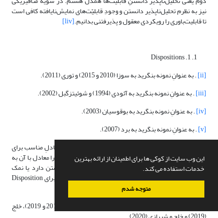
دوم یعنی تحلیل‌ناپذیر دانستنِ قابلیّت‌ها همدل هستم. در سویۀ متافیزیکی
نیز به نظرم تحلیل‌ناپذیر دانستن و وجودِ قابلیّت‌های نمایش‌نایافته کافی است
تا قابلیت‌باوری را رویکردی معقول و پذیرفتنی بدانیم.
[liv]
1. Dispositions
[ii]
. به عنوانِ نمونه بنگرید به سوزا (2010 و 2015) و توری (2011).
[iii]
. به عنوانِ نمونه بنگرید به آئودی (1994) و شوئیتزگبل (2002).
[iv]
. به عنوانِ نمونه بنگرید به بوقوسیان (2003).
[v]
. به عنوانِ نمونه بنگرید به برد (2007).
[vi]
. یکی از چالش‌های بحثِ حاضر در زبانِ فارسی یافتنِ معادلِ مناسب برای
Disposition است. برخی واژه‌هایی همچون استعداد یا تمایل را معادل با آن به
این وب سایت از کوکی ها برای اطمینان از ارائه بهترین
کار برده‌اند. اما عجیب است بگوییم شیشه استعدادِ شکستن دارد یا نمک
خدمات استفاده می کند.
تمایل به حل شدن دارد. با این حساب من معادلِ قابلیت را برای Disposition
برگزیدم.
متوجه شدم
[vii]
. مثلاً بنگرید به کرباسی‌زاده و یغمایی (2010)، وحید (2016 و 2019)، خلج
(2019) و خلج و شیرازی (2020)