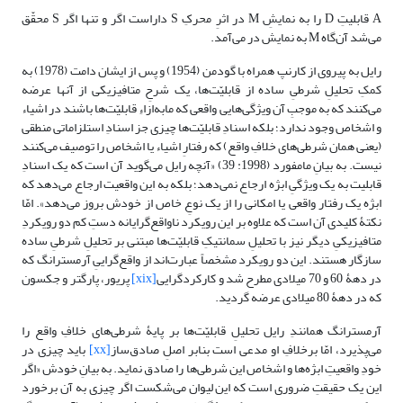
A قابلیتِ D را به نمایشِ M در اثرِ محرکِ S داراست اگر و تنها اگر S محقّق
می‌شد آن‌گاه M به نمایش در می‌آمد.
رایل به پیروی از کارنپ همراه با گودمن (1954) و پس از ایشان دامت (1978) به
کمکِ تحلیلِ شرطیِ ساده از قابلیّت‌ها، یک شرحِ متافیزیکی از آنها عرضه
می‌کنند که به موجبِ آن ویژگی‌هایی واقعی که مابه‌ازاءِ قابلیّت‌ها باشند در اشیاء
و اشخاص وجود ندارد؛ بلکه اسنادِ قابلیّت‌ها چیزی جز اسنادِ استلزاماتی منطقی
(یعنی همان شرطی‌های خلافِ واقع) که رفتارِ اشیاء یا اشخاص را توصیف می‌کنند
نیست. به بیانِ مامفورد (1998: 39) «آنچه رایل می‌گوید آن است که یک اسنادِ
قابلیت به یک ویژگیِ ابژه ارجاع نمی‌دهد؛ بلکه به این واقعیت ارجاع می‌دهد که
ابژه یک رفتار واقعی یا امکانی را از یک نوعِ خاص از خودش بروز می‌دهد». امّا
نکتۀ کلیدی آن است که علاوه بر این رویکرد ناواقع‌گرایانه دستِ کم دو رویکردِ
متافیزیکیِ دیگر نیز با تحلیلِ سمانتیکِ قابلیّت‌ها مبتنی بر تحلیلِ شرطیِ ساده
سازگار هستند. این دو رویکرد مشخصاً عبارت‌اند از واقع‌گراییِ آرمسترانگ که
در دهۀ 60 و 70 میلادی مطرح شد و کارکردگرایی
[xix]
پریور، پارگتر و جکسون
که در دهۀ 80 میلادی عرضه گردید.
آرمسترانگ همانندِ رایل تحلیلِ قابلیّت‌ها بر پایۀ شرطی‌های خلافِ واقع را
می‌پذیرد، امّا برخلافِ او مدعی است بنابر اصلِ صادق‌ساز
[xx]
باید چیزی در
خودِ واقعیتِ ابژه‌ها و اشخاص این شرطی‌ها را صادق نماید. به بیانِ خودش «اگر
این یک حقیقتِ ضروری است که این لیوان می‌شکست اگر چیزی به آن برخورد