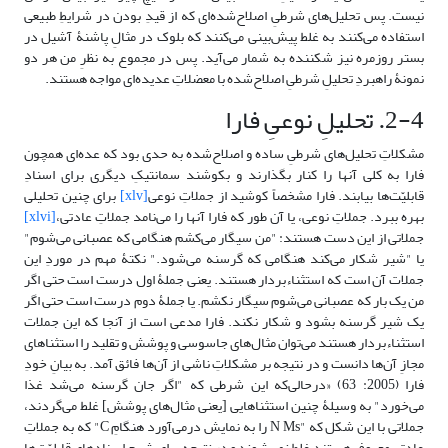
نیست. پس تحلیل‌های شرطیِ اصلاح‌شده‌ای که از قیدِ بودن در شرایطِ طبیعی
استفاده می‌کنند به غلط پیش‌بینی می‌کنند که بلوک در مثالِ پاشنۀ آشیل در
بستر روزمره نیز شکننده به شمار می‌آید. پس در مجموع به نظرِ من هر دو
نمونۀ راهبردِ تحلیلِ شرطیِ اصلاح‌شده با معضلاتِ عدیده‌ای مواجه هستند.
2-4. تحلیلِ نوعیِ فارا
مشکلاتِ تحلیل‌های شرطیِ ساده و اصلاح‌شده به حدی بود که عده‌ای همچون
فارا به کلی آنها را کنار بگذارند و بکوشند سمانتیکِ دیگری برای اسنادِ
قابلیّت‌ها بیابند. فارا مشخصاً کوشید از جملاتِ نوعی
[xlv]
برای چنین تحلیلی
بهره ببرد. جملاتِ نوعی، یا آن طور که فارا آنها را می‌نامد جملاتِ عادتی،
[xlvi]
جملاتی از این دست هستند: "من سیگار می‌کشم هنگامی که عصبانی می‌شوم"
یا "شیر شکار می‌کند هنگامی که گرسنه می‌شود." نکتۀ مهم در موردِ این
جملات آن است که استثناءبردار هستند. یعنی جملۀ اول درست است حتی اگر
من یک بار که عصبانی می‌شوم سیگار نکشم. یا جملۀ دوم درست است حتی اگر
یک شیر گرسنه بشود و شکار نکند. فارا مدعی است از آنجا که این جملات
استثناءبردار هستند می‌توان مثال‌های جاسوسی و پوشش و تقلید را استثناهای
مجازِ آن‌ها دانست و در نتیجه بر مشکلاتِ ناشی از آن‌ها فائق آمد. به بیانِ خودِ
فارا (2005: 63) «درحالی‌که این شرطی که "اگر جان گرسنه می‌شد غذا
می‌خورد" به وسیلۀ چنین استثناهایی [یعنی مثال‌های پوشش] غلط می‌گردند،
جملاتی با این شکل که "N Ms را به نمایش درمی‌آورد هنگامِ C" که به جملاتِ
عادتی معروف هستند غلط نمی‌شوند و در نتیجه برای شرحِ اسنادهای قابلیّت‌ها