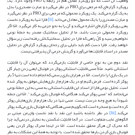
واقعیت آن است که دو رویکردِ مقابلِ هم در رابطه با PRO وجود دارد. یک
رویکرد گزاره‌ای که مرجعی برای PRO در نظر می‌گیرد و عبارتِ مصدری را بدل
به یک گزاره می‌کند. یک رویکردِ محمولی که مرجعی برای PRO در نظر نمی‌گیرد
و عبارتِ مصدری را با یک محمول معادل می‌داند.
[li]
فارا تنها به رویکردِ نخست
یعنی رویکردِ گزاره‌ای اشاره می‌کند و آن را به نحوِ جزمی به کار می‌گیرد. امّا اگر
رویکردِ محمولی درست باشد، ما از تحلیلِ سمانتیکِ مصدر به جملۀ نوعی
نخواهیم رسید و کلِّ راهی که فارا در تحلیلِ سمانتیک‌اش رفته است زیرسؤال
خواهد رفت. فارا دستِ کم باید دلیلی برای رجحانِ رویکردِ گزاره‌ای در تحلیلِ
مصدر در اسنادِ قابلیّت‌ها می‌آورد و گزینشِ جزمیِ آن پذیرفتنی نیست.
نقدِ دومِ من به نوعِ خاصی از قابلیّت بازمی‌گردد که می‌توان آن را قابلیّتِ
استثنائی نامید. مثلاً مسی قابلیّتِ استثنائی پوکر در فوتبال (یعنی زدنِ چهار گل
در یک بازی) را داراست. امّا در هزاران بازیِ رسمی که انجام داده است تنها 5 بار
پوکر کرده است. فرض کنیم او در یک هزارم از بازی‌هایش موفق به پوکر شده
است. تحلیلِ نوعیِ فارا از اسنادِ این قابلیتِ استثنائی به مسی به این جملۀ نوعی
می‌انجامد که "مسی پوکر می‌کند هنگامی که فوتبال بازی می‌کند". امّا این جمله
شهوداً به هیچ وجه درست نیست. مسی تنها در یک هزارم از بازی‌هایش پوکر
کرده است و مسخره است که بگوییم مسی هنگامی که فوتبال بازی می‌کند پوکر
می‌کند.
[lii]
در نظر داشته باشید این نقد با نقدِ نخستِ وازرمن مبتنی بر
الگوهای غایب متفاوت است. در آنجا قابلیّت شکستن به نمایش درنمی‌آید چرا
که محرکِ آن هرگز محقق نشده است. امّا در اینجا محرکِ پوکر کردن یعنی
فوتبال بازی کردن بارها محقق شده است. با توجه به همۀ این مشکلات به نظر