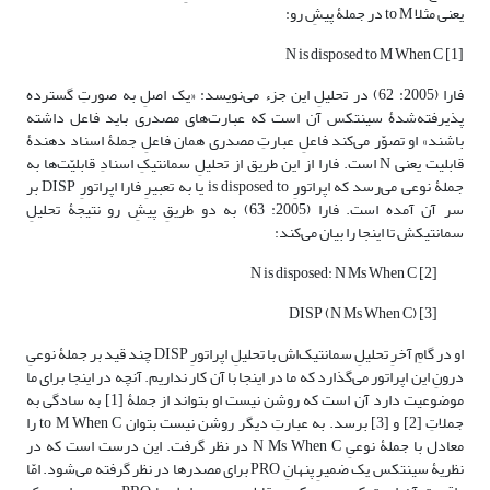
یعنی مثلا to M در جملۀ پیشِ رو:
[1] N is disposed to M When C
فارا (2005: 62) در تحلیلِ این جزء می‌نویسد: «یک اصلِ به صورتِ گسترده
پذیرفته‌شدۀ سینتکس آن است که عبارت‌های مصدری باید فاعل داشته
باشند» او تصوّر می‌کند فاعلِ عبارتِ مصدری همان فاعلِ جملۀ اسناد دهندۀ
قابلیت یعنی N است. فارا از این طریق از تحلیلِ سمانتیکِ اسنادِ قابلیّت‌ها به
جملۀ نوعی می‌رسد که اپراتورِ is disposed to یا به تعبیرِ فارا اپراتورِ DISP بر
سر آن آمده است. فارا (2005: 63) به دو طریقِ پیشِ رو نتیجۀ تحلیلِ
سمانتیکش تا اینجا را بیان می‌کند:
[2] N is disposed: N Ms When C
[3] DISP (N Ms When C)
او در گامِ آخرِ تحلیلِ سمانتیک‌اش با تحلیلِ اپراتورِ DISP چند قید بر جملۀ نوعیِ
درونِ این اپراتور می‌گذارد که ما در اینجا با آن کار نداریم. آنچه در اینجا برای ما
موضوعیت دارد آن است که روشن نیست او بتواند از جملۀ [1] به سادگی به
جملاتِ [2] و [3] برسد. به عبارتِ دیگر روشن نیست بتوان to M When C را
معادل با جملۀ نوعیِ N Ms When C در نظر گرفت. این درست است که در
نظریۀ سینتکس یک ضمیرِ پنهانِ PRO برای مصدرها در نظر گرفته می‌شود. امّا