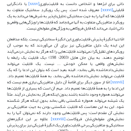
ذاتی برای ابژه‌ها و اشخاص دانست به قابلیت‌باوری
[xxxv]
یا ذات‌گرایی
قابلیتی
[xxxvi]
معروف شده است. پس یک رویکردِ سمانتیکِ متفاوت به
قابلیّت‌ها که آنها را به جهتِ سمانتیکی تحلیل‌ناپذیر به شرطی‌ها می‌داند به یک
رویکردِ متافیزیکیِ متفاوت به آنها می‌انجامد که قابلیّت‌ها را ویژگی‌هایی واقعی و
ذاتیِ اشیاء می‌داند که قابلِ فروکاهی به ویژگی‌های مقوله‌ای نیست.
امّا تنها انگیزۀ پذیرشِ قابلیت‌باوری این انگیزۀ سمانتیکی نیست. بلکه مدافعانِ
این ایده یک دلیلِ متافیزیکی نیز برای آن می‌آوردند که به موجبِ آن
رویکردهای تقلیل‌گرا نمی‌توانند قابلیّت‌هایی را که هرگز به نمایش درنمی‌آیند
توضیح دهند. به بیانِ جان هایل (2003: 198) «یک قابلیت یک رابطه با
نمایش‌های واقعی یا ممکنِ خودش ... نیست. یک قابلیت می‌تواند
نمایش‌داده‌ناشده باقی بماند». البته بعید است که بتوان این ادعا را که یک
قابلیت می‌تواند نمایش‌داده‌ناشده باقی بماند، به همۀ قابلیّت‌ها تعمیم داد.
[xxxvii]
امّا از سوی دیگر برای اقامۀ آن دلیلِ متافیزیکی نیازی هم نیست که
این ادعا را به همۀ قابلیّت‌ها تعمیم داد. مهم آن است که بسیاری از قابلیّت‌ها
می‌توانند همواره وجود داشته باشند بدونِ اینکه هرگز به نمایش درآیند. مثلاً
یک شیشه می‌تواند همواره شکستنی باقی بماند بدونِ اینکه هرگز شکسته
شود. این به این معناست که قابلیتِ شکستنی بودن به جهتِ متافیزیکی بر
نمایشِ آن مقدم است؛ پس قابلیّت‌هایی وجود دارند که نمی‌توان آنها را به
نمایش‌های مقوله‌ای‌شان فروکاست.
[xxxviii]
علاوه بر این انگیزه‌های
سمانتیکی و متافیزیکی برخی قابلیت‌باوران یک انگیزۀ فیزیکی نیز برای پذیرش