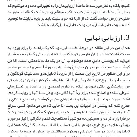
کنیم؛ بلکه به نظر می‌رسد ما دامنۀ ارزیابی‌مان را به تغییراتی محدود می‌کنیم که
ربطی علّی به قابلیتِ موردِ نظر دارند. اگر به واقع چنین باشد یک قابلیت‌باور به
منلی-وازرمن خواهد گفت که از آنجا که خودِ علیت باید بر پایۀ قابلیّت‌ها توضیح
داده شود تحلیلِ ایشان نمی‌تواند تحلیلی تقلیل‌گرایانه باشد.
3. ارزیابیِ نهایی
هدفِ من در این مقاله در درجۀ نخست این بود که یک راهنما را برای ورود به
مبحثِ قابلیّت‌ها در زبانِ فارسی تهیه کنم. البته این مبحثی گسترده به شمار
می‌آید که پوشش دادنِ همۀ موضوعاتِ آن در یک مقاله ناممکن است. امّا من
کوشیدم دستِ کم مهم‌ترین خطوطِ پژوهشیِ این حوزۀ فلسفی را ترسیم نمایم.
برای این منظور من تاریخِ این مبحث را از دریچۀ تحلیل‌های سمانتیکِ گوناگون و
نسبتِ آنها با شرح‌های متافیزیکی از قابلیّت‌ها روایت کردم. در این مرورِ تاریخی
من روایت‌گری خنثی نبودم. البته به نظرم نقدهای وارد آمده بر تحلیل‌های
شرطیِ ساده و اصلاح‌شده برای ردِّ آنها کافی بود و من تنها آنها را روایت کردم.
امّا در موردِ دو تحلیلِ نوعیِ فارا و تحلیل‌های مدرج کوشیدم نقدهای تازه‌ای را
مطرح کنم که پیشتر در ادبیاتِ این بحث (تا جایی که من می‌دانم) کسی سراغِ
آنها نرفته است. من مشخصاً علاوه بر سه نقدِ وازرمن یک نگرانی و دو نقدِ جدید
بر فارا وارد کردم و همچنین به دو شیوۀ مختلف یک نقد و نگرانی را نیز در موردِ
رویکردهای مدرج طرح نمودم. با این حساب با التفات به مشکلاتی که همۀ این
تحلیل‌ها دارند در میانِ این پنج رویکردِ سمانتیک من بیش از همه با رویکردِ