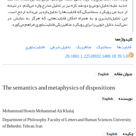
جدید علیهِ تحلیلِ نوعی و دو نقدِ تازه نیز بر تحلیلِ مدرج وارد می‌کنم. در نتیجه
از دیدِ من رویکردِ سمانتیکی که قابلیت‌ها را تحلیل‌ناپذیر می‌داند ارجح است.
این تحلیل‌ناپذیری و به همراهِ امکانِ قابلیت‌هایی که هرگز به نمایش در
نمی‌آیند دلایلِ خوبی را برای رویکردِ متافیزیکیِ قابلیت‌باوری فراهم می‌آورد.
کلیدواژه‌ها
قابلیت‌ها
سمانتیک
متافیزیک
تحلیل شرطی
قابلیت‌باوری
20.1001.1.22518932.1400.18.39.5.0
عنوان مقاله
English
The semantics and metaphysics of dispositions
نویسنده
English
Mohammad Hosein Mohammad Ali Khalaj
Department of Philosophy; Faculty of Letters and Human Sciences; University
of Beheshti; Tehran; Iran
چکیده
English