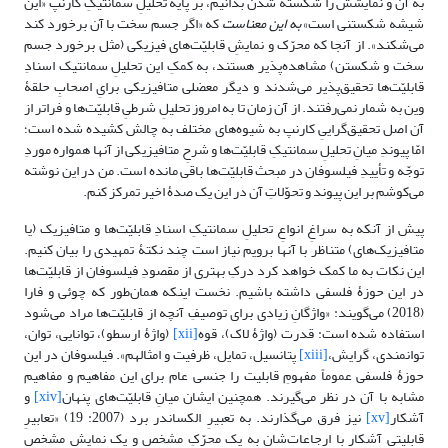
به آن و نمایشش را شکسته شدن بدانیم، بر پایۀ تحلیلِ سمانتیکِ کارنپ «این
شیشه شکستنی است»
به این معناست
که «اگر جسم سخت با آن برخورد کند
می‌شکند». از آنجا که محرّک و نمایشِ قابلیّت‌های فیزیکی (مثل برخورد جسم
سخت و شکستن) مشاهده‌پذیر هستند، به کمکِ این تحلیلِ سمانتیک اسنادِ
قابلیّت‌ها تحقیق‌پذیر می‌شدند و دیگر معضلی متافیزیکی برایِ اصحابِ حلقۀ
وین به شمار نمی‌رفتند. از آن زمان تا به امروز تحلیلِ شرطیِ قابلیّت‌ها و فراتر از
آن اصل تحقیق‌گراییِ کارنپ به شیوه‌های مختلف به چالش کشیده شده است؛
امّا پیوندِ میانِ تحلیلِ سمانتیکِ قابلیّت‌ها و شرحِ متافیزیکی از آنها همواره موردِ
توجّه و تأییدِ فیلسوفان در مبحث قابلیّت‌ها باقی مانده است. من در این نوشته
می‌کوشم بر این پیوند و تحوّلاتِ آن در این یک صدۀ اخیر تمرکز کنم.
پیش از آنکه به سراغِ انواعِ تحلیلِ سمانتیکِ اسنادِ قابلیّت‌ها و متافیزیک (یا
متافیزیک‌های) متناظر با آنها برویم نیاز است چند نکتۀ تمهیدی را بیان کنیم.
این نکات به ما کمک خواهد کرد درکِ بهتری از مقصودِ فیلسوفان از قابلیّت‌ها
در این حوزۀ فلسفی داشته باشیم. نخست اینکه همان‌طور که چوئی و فارا
(2018) می‌گویند: «واژگانِ زیادی برای توصیفِ آنچه از قابلیّت‌ها مراد می‌شود
استفاده شده است: قدرت (واژۀ لاک)، قوه
[xii]
(واژۀ ارسطو)، توانایی، توان،
توانمندی، گرایش،
[xiii]
پتانسیل، تمایل، ظرفیت و امثالهم». فیلسوفان در این
حوزۀ فلسفی عموماً مفهومِ قابلیت را جنسی عام برای این مفاهیم و مفاهیم
مشابه با آن در نظر می‌گیرند. همچنین ایشان میانِ قابلیّت‌های پنهان
[xiv]
و
آشکار
[xv]
نیز فرق می‌گذارند. به تعبیرِ الکساندر برد (2007: 19) «تعابیرِ
قابلیتیِ آشکار با ارجاعات‌شان به یک محرّکِ مشخص و یک نمایشِ مشخص