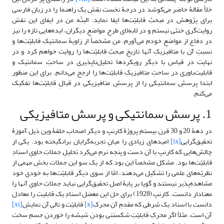
خلأ مقالۀ حاضر می‌کوشد در درجۀ نخست نقشِ یک راهنما را در زبانِ فارسی
برای پژوهش در مبحثِ قابلیّت‌ها ایفا نماید. البتّه من در ایفای این نقش
روایت‌گری خنثی نیستم و در لابه‌لای طرحِ مواضعِ دیگران، ایده‌هایی تازه را نیز
در دفاع از مواضعِ خودم می‌آورم. من مشخصاً از زاویۀ سمانتیکِ قابلیّت‌ها و
نسبتِ آن با متافیزیکِ آنها تاریخِ مبحثِ قابلیّت‌ها را روایت خواهم کرد و در
نهایت در قیاس با دیگر رویکردها تحلیل‌ناپذیری در ساحتِ سمانتیک و
قابلیت‌باوری در ساحتِ متافیزیکِ قابلیّت‌ها را ارجح می‌دانم. برای این منظور
ابتدا پرسشِ سمانتیکی را از پرسشِ متافیزیکی در قبالِ قابلیّت‌ها تفکیک
می‌کنم.
1. پرسش سمانتیکی و پرسش متافیزیکی
در دهۀ 20 و 30 قرن بیستم پروژۀ کارنپ و دیگر اصحابِ حلقۀ وین ذیل آموزۀ
تحقیق‌گرایی
[ix]
امیدهای زیادی را میانِ تجربه‌گرایان برانگیخته بود. یکی از
چالش‌هایی که کارنپ با آن دست و پنجه نرم می‌کرد تحلیلِ جملاتِ حاویِ اسنادِ
قابلیّت‌ها بود. مشکل مشخصاً این بود که از یک سو این جملات بخشِ مهمی از
نظریّه‌های علمی را تشکیل می‌دهند، امّا از سوی دیگر قابلیّت‌ها به خودیِ خود
مشاهده‌پذیر نیستند و گویا بر پایۀ اصلِ تحقیق‌گرایی نباید جملاتِ حاویِ آنها را
معنادار دانست. کارنپ (1928) برای حلِ این معضل اسنادِ یک قابلیت را معادل
دانست با اسناد یک شرطی که مقدمِ آن محرکِ
[x]
قابلیّت و تالیِ آن نمایشِ
[xi]
آن است. مثلاً اگر محرکِ قابلیّتِ شکستنی بودنِ شیشه را خوردنِ جسمِ سخت