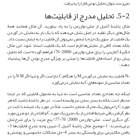
نمی‌رسد بتوان تحلیلِ نوعیِ فارا را پذیرفت.
5-2. تحلیلِ مدرج از قابلیّت‌ها
مثالِ پاشنۀ آشیل از منلی-وازرمن را به یاد بیاورید. آن مثال همانندِ همۀ
مثال‌هایِ دیگرِ تقلید در اصل نشان می‌دهند که با یک بار به نمایش در آوردنِ
یک قابلیت از سوی یک ابژه یا شخص نمی‌توان آن قابلیت را به ایشان نسبت داد.
بلکه تعداد کافی از نمایش‌ها لازم است که یک قابلیت اسناد شود. این مثال
انگیزۀ آغازینی را برای منلی-وازرمن (2008: 76) فراهم آورده است که تحلیلِ
پیشِ رو از اسنادهای قابلیّت‌ها را مبتنی بر ویژگیِ مدرج بودنِ آن‌ها پیشنهاد
دهند:
«N قابلیتِ به نمایش درآوردنِ M را هنگامِ C داراست اگر و تنها اگر N M را در
تعدادِ مناسبی از نمونه‌های C به نمایش درمی‌آورد.
اینکه چه تعدادی تعدادِ مناسبی است نه تنها به محمولِ قابلیتی که در اینجا
مدنظر است بلکه به بسترِ سخن نیز وابسته است». در نظر داشته باشید که هر
موردِ C را می‌توان یک محرکِ متمایز دانست. مثلاً در موردِ یک شیشه با ثابت در
نظر گرفتنِ باقیِ شرایط افتادن از یک متری یک موردِ C و افتادن از دو متری موردِ
Cی دیگری است. منلی-وازرمن (2008: 76-77) پنج مزیت را برای شرح‌شان
برمی‌شمرند: 1-توضیحِ مثالِ پاشنۀ آشیل 2-تبیینِ وجهِ مدرجِ قابلیّت‌ها 3-
یافتنِ مکانیزمی برای وابستگی به بستر 4-حلِ مشکلاتِ جاسوسی و پوشش و