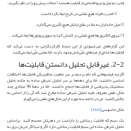
قدرت و میل و نیرو اقسامی از قابلیت هستند) جملاتِ پیشِ رو را در نظر بگیرید:
1) قدرتِ افراد هیچ نقشی در تاریخ ایفا نکرده است.
2) میلِ جانداران به بقا در بقای ایشان هیچ تأثیری نمی‌گذارد.
3) نیروی الکترون‌ها هیچ نقشی در کششِ آنها به سوی پروتون‌ها ایفا نمی‌کند.
این گزاره‌های غیرشهودی از این نتیجۀ کارکردگرایی به دست می‌آید که
قابلیّت‌ها جدای از مبناهای علّی‌شان وجود دارند؛ امّا نقشی علّی ایفا نمی‌کنند.
2-2. غیرقابلِ تحلیل دانستنِ قابلیّت‌ها
اگرچه فیلسوفانی که نام بردیم بر سر ماهیتِ متافیزیکیِ قابلیّت‌ها اختلافاتِ
اساسی داشتند، امّا برای دهه‌ها بر سر تحلیلِ شرطیِ ساده به مثابه تحلیلِ
سمانتیکِ پذیرفتنی از قابلیّت‌ها اجماع داشتند. امّا در دهۀ 90 میلادی چند
مثالِ نقضِ معروف علیهِ تحلیلِ شرطیِ ساده مطرح شد که آن را از اساس به
چالش کشید. من در ادامه سه مورد از این مثال‌های نقض را می‌آورم.
مثال جاسوسی
[xxix]
یک سیم که قابلیت رسانایی را داراست در ذهن‌تان مجسم کنید. براساس
تحلیل شرطی ساده این سیم قابلیّت رسانایی دارد اگر و تنها اگر جریان برق به