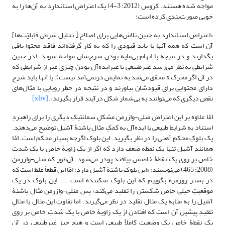
مواجه شده هستند. کروس (2012: 3-4) یک اعتراض استاندارد به آن‌ها را به
خوبی صورت‌بندی کرده است:
«اعتراض استاندارد به چنین تلاش‌هایی برای اصلاح [ِ تحلیل شرطی قابلیّت‌ها]
آن است که همه آنها یا باید قیودی را که به کار گرفته‌اند فاقد محتوا باقی
بگذارند و در نتیجه با اتهام بی‌مایه بودنِ شرح‌شان مواجه شوند. (در چنین
شرایطی به نظر می‌رسد غیرطبیعی یا غیرایده‌آل بودن چیزی غیر از شرایطی که
در آن اگر محرک x محقق می‌شد به نمایش درنمی‌آمد نیست)؛ یا آنها باید شرح
دارای محتوایی برای قیودشان بیاورند و در نتیجه در خطر رویایی با مثال‌های
نقض دیگری که می‌توانند به بی‌شمار شکل درآیند قرار بگیرند».
[xliv]
امّا علاوه بر این اعتراض منلی-وازرمن مشکلِ سمانتیکِ دیگری را برای راهبردِ
استناد به شرایطِ طبیعی یا ایده‌آل به کمکِ مثالِ پاشنۀ آشیل توضیح می‌دهند.
یک بلوکِ محکمِ آهنی را در نظر بگیرید. این بلوک اگرچه بسیار محکم است، امّا
همانندِ آشیل تنها یک نقطه ضعف دارد که اگر از یک زاویۀ خاص با یک شدت
خاص بر روی یک نقطۀ خاصش بیافتد پودر می‌شود. آن‌طور که منلی-وازرمن
(2008: 465) می‌نویسند: «این بلوک پاشنۀ آشیل دارد؛ امّا این قطعاً غلط است که
در بستر روزمره بگوییم که این بلوک شکننده است .... این بلوک در یک
موقعیتِ خیلی خاص شکستن را تقلید می‌کند» پس منلی-وازرمن مثالِ پاشنۀ
آشیل را به مثابه یک مثال تقلید در نظر می‌گیرند. اما تفاوتِ این مثال با مثالِ
تقلیدِ پیشین آن است که افتادن از یک زاویۀ خاص با یک شدتِ خاص بر روی
یک نقطۀ خاص یک وضعیتِ کاملاً طبیعی است و هیچ چیز غیرطبیعی در آن