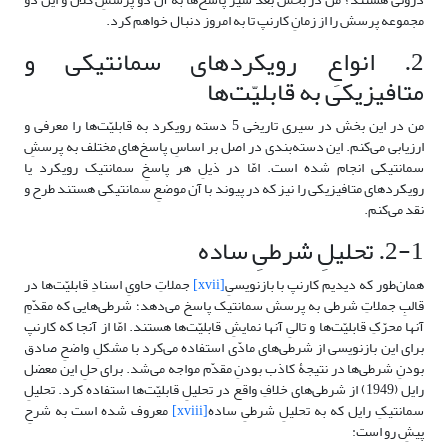
مجموعه پرسش را از زمانِ کارنپ تا به امروز دنبال خواهم کرد.
2. انواعِ رویکردهای سمانتیکی و
متافیزیکی به قابلیّت‌ها
من در این بخش در سیری تاریخی 5 دسته رویکرد به قابلیّت‌ها را معرفی و
ارزیابی می‌کنم. این دسته‌بندی در اصل بر اساسِ پاسخ‌های مختلف به پرسشِ
سمانتیکی انجام شده است. امّا در ذیلِ هر پاسخِ سمانتیک رویکرد یا
رویکرد‌های متافیزیکی را نیز که در پیوند با آن موضعِ سمانتیکی هستند طرح و
نقد می‌کنم.
2-1. تحلیلِ شرطیِ ساده
همان‌طور که دیدیم کارنپ با بازنویسیِ
[xvii]
جملاتِ حاویِ اسنادِ قابلیّت‌ها در
قالبِ جملاتِ شرطی به پرسش سمانتیک پاسخ می‌دهد؛ شرطی‌هایی که مقدّمِ
آنها محرّکِ قابلیّت‌ها و تالیِ آنها نمایشِ قابلیّت‌ها هستند. امّا از آنجا که کارنپ
برای این بازنویسی از شرطی‌های مادّی استفاده می‌کرد با مشکلِ واضحِ صادق
بودنِ شرطی‌ها در نتیجۀ کاذب بودنِ مقدّم مواجه می‌شد. برای حلِ این معضل
رایل (1949) از شرطی‌های خلافِ واقع در تحلیلِ قابلیّت‌ها استفاده کرد. تحلیلِ
سمانتیکِ رایل که به تحلیلِ شرطیِ ساده
[xviii]
معروف شده است به شرحِ
پیشِ رو است: