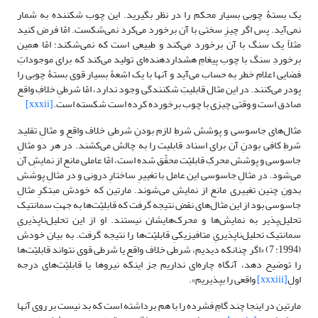
یک بستۀ چوبی بسیار محکم را در نظر بگیرید. این چوب شکننده به شمار
نمی‌آید. پس اگر چیزِ سختی با آن برخورد می‌کرد نمی‌شکست. امّا فرض کنید
مثلاً یک سنگ با آن برخورد می‌کند و طبیعی است که نمی‌شکند؛ امّا همین
برخوردِ سنگ با چوب پیغامِ هشداردهنده‌ای تولید می‌کند که برای موجوداتِ
فضایی اعلام خطر به حساب می‌آید و آنها با یک اشعۀ بسیار قوی بستۀ چوبی را
پودر می‌کنند. در این مثال قابلیتِ شکنندگی وجود ندارد، امّا شرطیِ خلافِ واقع
صادق است و وقتی چیزی با چوب برخورده کرده است شکسته است.
[xxxii]
مثال‌های جاسوسی و پوشش شرطِ لازم بودنِ شرطیِ خلاف واقع و مثالِ تقلید
شرطِ کافی بودنِ آن برای اسناد قابلیت را به چالش می‌کشند. در هر دو مثالِ
جاسوسی و پوشش محرکِ قابلیّت محقّق شده است، امّا عاملی مانع از نمایشِ آن
می‌شود. در مثالِ جاسوسی این عامل با تغییرِ ساختارِ درونی و در مثالِ پوشش
بدونِ چنین تغییری مانع از نمایش می‌شوند. مارتین که خودش مبتکرِ مثالِ
جاسوسی بود از این مثال‌های نقض نتیجه گرفت که قابلیّت‌ها به جهتِ سمانتیک
تحلیل‌پذیر به نمایش‌ها و محرک‌هایشان نیستند. او از این تحلیل‌ناپذیریِ
سمانتیک تحلیل‌ناپذیریِ متافیزیکیِ قابلیّت‌ها را نتیجه گرفت. به بیانِ خودش
(1994: 7) «اگر چنانکه دیدیم، شرطی خلاف واقع یا شرطی قوی نتواند قابلیّت‌ها
را توضیح دهد، آنگاه چاره‌ای نداریم جز اینکه نیروها یا قابلیّت‌های درجه
‌اولِ
[xxxiii]
واقعی را بپذیریم».
مارتین در اینجا چند گامِ فشرده را با هم برداشته است که بد نیست بر روی آنها