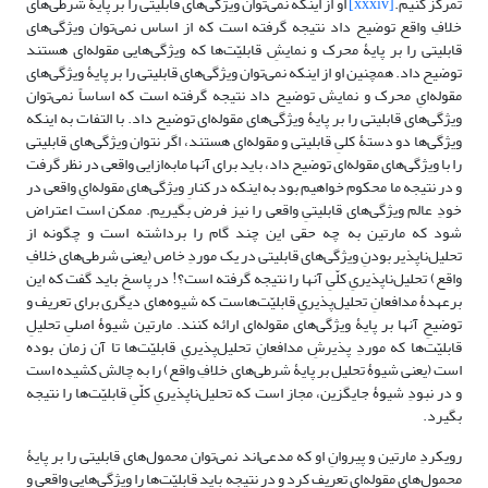
تمرکز کنیم.
[xxxiv]
او از اینکه نمی‌توان ویژگی‌های قابلیتی را بر پایۀ شرطی‌های
خلافِ واقع توضیح داد نتیجه گرفته است که از اساس نمی‌توان ویژگی‌های
قابلیتی را بر پایۀ محرک و نمایشِ قابلیّت‌ها که ویژگی‌هایی مقوله‌ای هستند
توضیح داد. همچنین او از اینکه نمی‌توان ویژگی‌های قابلیتی را بر پایۀ ویژگی‌های
مقوله‌ایِ محرک و نمایش توضیح داد نتیجه گرفته است که اساساً نمی‌توان
ویژگی‌های قابلیتی را بر پایۀ ویژگی‌های مقوله‌ای توضیح داد. با التفات به اینکه
ویژگی‌ها دو دستۀ کلیِ قابلیتی و مقوله‌ای هستند، اگر نتوان ویژگی‌های قابلیتی
را با ویژگی‌های مقوله‌ای توضیح داد، باید برای آنها مابه‌ازایی واقعی در نظر گرفت
و در نتیجه ما محکوم خواهیم بود به اینکه در کنارِ ویژگی‌های مقوله‌ایِ واقعی در
خودِ عالم ویژگی‌های قابلیتیِ واقعی را نیز فرض بگیریم. ممکن است اعتراض
شود که مارتین به چه حقی این چند گام را برداشته است و چگونه از
تحلیل‌ناپذیر بودنِ ویژگی‌های قابلیتی در یک موردِ خاص (یعنی شرطی‌های خلافِ
واقع) تحلیل‌ناپذیریِ کلّیِ آنها را نتیجه گرفته است؟! در پاسخ باید گفت که این
برعهدۀ مدافعانِ تحلیل‌پذیریِ قابلیّت‌هاست که شیوه‌های دیگری برای تعریف و
توضیحِ آنها بر پایۀ ویژگی‌های مقوله‌ای ارائه کنند. مارتین شیوۀ اصلیِ تحلیلِ
قابلیّت‌ها که موردِ پذیرشِ مدافعانِ تحلیل‌پذیریِ قابلیّت‌ها تا آن زمان بوده
است (یعنی شیوۀ تحلیل بر پایۀ شرطی‌های خلافِ واقع) را به چالش کشیده است
و در نبودِ شیوۀ جایگزین، مجاز است که تحلیل‌ناپذیریِ کلّیِ قابلیّت‌ها را نتیجه
بگیرد.
رویکردِ مارتین و پیروانِ او که مدعی‌اند نمی‌توان محمول‌های قابلیتی را بر پایۀ
محمول‌های مقوله‌ای تعریف کرد و در نتیجه باید قابلیّت‌ها را ویژگی‌هایی واقعی و