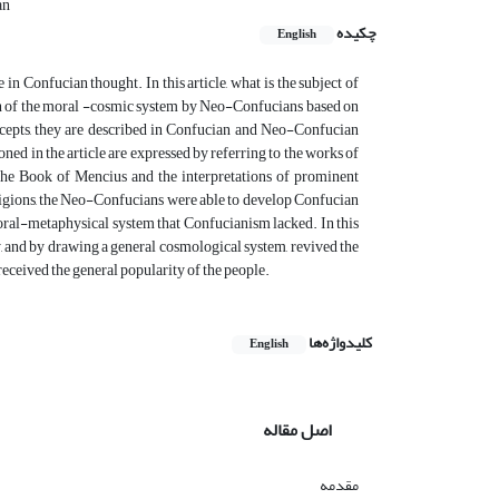
an
چکیده
English
in Confucian thought. In this article, what is the subject of
n of the moral -cosmic system by Neo-Confucians based on
oncepts, they are described in Confucian and Neo-Confucian
d in the article are expressed by referring to the works of
he Book of Mencius and the interpretations of prominent
ligions, the Neo-Confucians were able to develop Confucian
oral-metaphysical system that Confucianism lacked. In this
y, and by drawing a general cosmological system, revived the
 received the general popularity of the people.
کلیدواژه‌ها
English
اصل مقاله
مقدمه