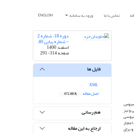
له
تماس با ما
ورود به سامانه
ENGLISH
دوره 18، شماره 2
- شماره پیاپی 40
اسفند 1400
صفحه
291-314
فایل ها
XML
اصل مقاله
472.88 K
منسیوس
و نیز
هم رسانی
سیوسی
اعم از
ارجاع به این مقاله
و برای