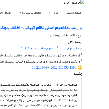
صفحه اصلی
مرور
اطلاعات نشریه
اصول اخلا
بررسی مفاهیم اصلی نظام کیهانی- اخلاقی نو
نوع مقاله : مقاله پژوهشی
نویسندگان
2
1
مرجان نوری
نوری سادات شاهنگیان
1
گروه ادیان و عرفان، دانشکده الهیات و معارف اسلامی، دانشگاه الزه
2
دانشیار و مدیر گروه ادیان و عرفان. دانشکده الهیات. دانشگاه الزهر
10.22034/iw.2022.315430.1588
چکیده
مفاهیم لی، چی و ژن اصلی‌ترین مفاهیم نوکنفوسیوسی هستند. 
که به سبب اهمیتشان توسط نوکنفو‌سیوسی‌ها به صورت یک مج
آثار نوکنفوسیوسی‌‌ها، مفاهیم مذکور تبیین شده و ضمن برر
پرداخته شده‌است. آیین نوکنفوسیوسی در واقع پیشرفت خلاقانه
دین بودایی، دائویی و دیگر مکاتب فلسفی است. نوکنفوسیوسی‌ه