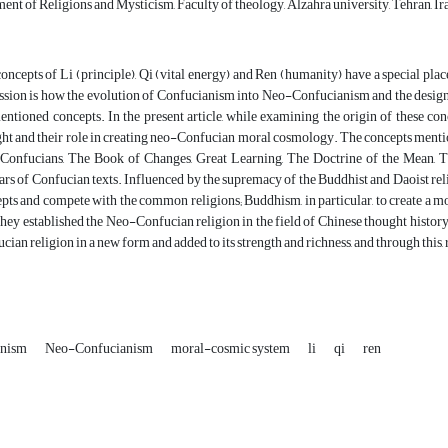
nt of Religions and Mysticism, Faculty of theology, Alzahra university, Tehran, Ir
oncepts of Li (principle), Qi (vital energy) and Ren (humanity) have a special place 
ssion is how the evolution of Confucianism into Neo-Confucianism and the desig
entioned concepts. In the present article, while examining the origin of these c
ht and their role in creating neo-Confucian moral cosmology. The concepts mentione
onfucians, The Book of Changes, Great Learning, The Doctrine of the Mean, T
ars of Confucian texts. Influenced by the supremacy of the Buddhist and Daoist re
pts and compete with the common religions; Buddhism, in particular, to create a m
they established the Neo-Confucian religion in the field of Chinese thought histor
cian religion in a new form and added to its strength and richness, and through this,
anism
Neo-Confucianism
moral-cosmic system
li
qi
ren