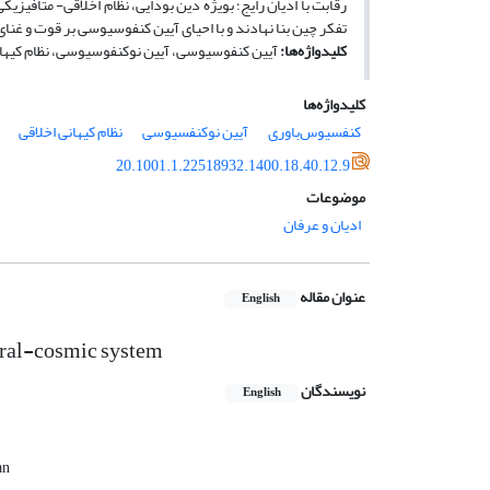
رقابت با ادیان رایج؛ بویژه دین بودایی، نظام اخلاقی- متافیز
تفکر چین بنا نهادند و با احیای آیین کنفوسیوسی بر قوت و غنا
کلید‌واژه‌ها:
آیین کنفوسیوسی، آیین نوکنفوسیوسی، نظام کیهانی
کلیدواژه‌ها
کنفسیوس‌باوری
آیین نوکنفسیوسی
نظام کیهانی اخلاقی
20.1001.1.22518932.1400.18.40.12.9
موضوعات
ادیان و عرفان
عنوان مقاله
English
oral-cosmic system
نویسندگان
English
an