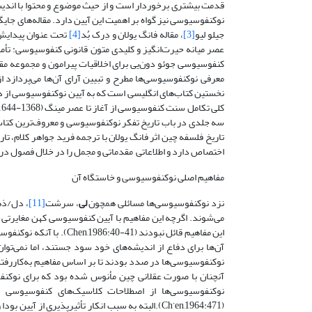
قدمت بیشتری برخوردار است و از حیث موضوع و محتوا با اند
نوکنفوسیوسی نیز گواه بر اهمیت این آیین دارد. مقاله‌‌های جای
جیلو لیو
[3]
، مقاله فانگ یولان و دِرک بُد
[4]
تحت عنوان پیدایش آ
عصر میانه حیرت‌انگیز و کلیدی متون قانونی کنفوسیوسی: تأم
کنفوسیوسی جوئو دون‌یی برای اخلاقیات پیرامون و مجموعه مق
معرفی نوکنفوسیوسی‌ها مطرح و تبیین آرای آن‌ها می‌پردازد 
نخستین کتاب‌های انگلیسی است که به آیین نوکنفوسیوسی از د
کلی تکامل سنت کنفوسیوسی از آغاز تا عصر مینگ (1368-1644م) را به تصویر می‌کشد. کتاب دیگر سرشت ذهن و سرشت طبیعت اثر مو زونگسان
سه جلدی در باب تاریخ تفکر نوکنفوسیوسی و معروف‌ترین کتاب 
تاریخ فلسفه چین اثر فانگ یولان با ترجمه فرید جواهر کلام، تا
اختصاص دارد و اطلاعاتی مقدماتی و مجمل را در خلال فصول در ا
مفاهیم اصلی نوکنفوسیوسی و خاستگاه آن
نزد نوکنفوسیوسی‌ها مسائلی همچون
لی
، سرشت
[11]
، دل/ذ
می‌شوند. اگرچه این مفاهیم با آیین کنفوسیوسی کهن مغایرت
این مفاهیم قائل نبودند (Chen,1986:40-41). با آنکه نوکنفوسیوسی‌ها از دو اثر کلاسیک کنفوسیوسی
نوکنفوسیوسی‌ها از اصطلاحات کلاسیک‌های کنفوسیوسی بهر
(Ch’en,1964:471).البته به سبب انکار تأثیر‌پذیری