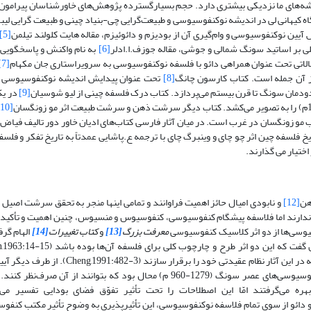
یشه‌های ما نزدیکی بیشتری دارد. حجم بسیارگسترده پژوهش‌های خاورشناسان پیرامون
گاه کیهانی لی در اندیشه نوکنفوسیوسی و طبیعت‌گرایی چی-بنیاد چینی و طبیعت گرایی لیبر
یین نوکنفوسیوسی و وام‌گیری آن از بودیزم و دائوئیزم، مقاله هایت کلولند تیلمن
[5]
لی بر اساتید سونگ شمالی و جوشی، مقاله جوزف.ا.ادلر
[6]
به نام واکنش و پاسخگویی: 
الاتی تحت عنوان همراهی دائو با فلسفه نوکنفوسیوسی به سرویراستاری جان مکهام
[7]
از آن جمله است. کتاب کارسون چانگ
[8]
تحت عنوان پیدایش اندیشه نوکنفوسیوسی ی
ودمان سونگ تا قرن بیستم می‌پردازد. کتاب درک فلسفه چینی از لیو شوسیان
[9]
در یک
[10]
مو زونگسان در غرب است. در میان آثار فارسی کتاب‌های ادیان خاور دور تالیف فیاض 
ریخ فلسفه چین اثر چو چای و وینبرگ چای با ترجمه ع.پاشایی عمدتاً به تاریخ تفکر و فلس
ختیار می گذارند.
هن
[12]
و نابودی امیال حائز اهمیت فراوانند و تمامی اینها منجر به تحقق سرشت اصی
ی ندارند اما فلاسفه پیشگام کنفوسیوسی، کنفوسیوس و منسیوس، چنین اهمیت و تأکیدی
معرفت بزرگ
[13]
و
کتاب تغییرات
[14]
الهام گرف
نوکنفوسیوسی‌ها در صدد بودند تا بر اساس مفاهیم به‌کاررفته در این آثار نظام عقیدتی خود را برقرار سازند (-3
آنچنان با صورت عقلانی چین مأنوس شده بود که برای نوکنفوسیوسی‌های عصر سونگ (1279-960 م) محال بود که بتوانند از آن صرف
ه می‌گرفتند امّا این اصطلاحات را تحت تأثیر تفوّق فضای بودایی تفسیر می‌
 از آیین بودا و دائو از سوی تمام فلاسفه نوکنفوسیوسی، این تأثیرپذیری به وضوحِ تأثیر مکتب کن