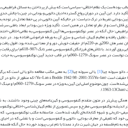
 غالب بوده‌است یک نظام اخلاقی-سیاسی است که بیش از پرداختن به مسائل فراطبیعی 
أکید دارد. این آیین در دوران رواج گسترده ادیان دائویی و بودایی در چین با چالش‌ جدی
ین بودایی تفریط در ترک دنیاست؛ در حالیکه آیین دائویی در پی حفظ تعادل در توجه به 
تری قائل است و از نظر او تعادل در همین است. تأکید ویژه دین بودا بر ابعاد باطنی سر
 و فراطبیعی؛ حال آنکه در عصر نوکنفوسیوسی‌ها آیین کنفوسیوسی به نظامی اخلاقی-اجتم
 تقلیل یافته و تعالیم کیهان شناسی و سرّی آن به ورطه فراموشی افتاده بود. در نتیج
کنفوسیوسی که پیشتر به سبب سوءاستفاده‌های سیاسی حاکمان عصر هان (206ق.م-220م) از حقیقت خویش دور و از معنا تهی شده بود، افو
برای ارضای نیازهای روحی و معنوی خویش به ادیان دائویی و بودایی روی آوردند. با تلاش‌های فرزانگان کنفو
بودایی و دائویی، آیین کنفوسیوسی به تدریج احیا شد و در نهایت توانست در عصر سونگ (1279-960م) در قالب جدید آیین نوکنفوسی
 دائو سیوئه چیا
[1]
یا لی سیوئه چیا
[2]
به معنی مکتب مطالعه دائو یا لی است که برگر
اعتقاد پیروان این مکتب به نظریه زنجیره راستین انتقال دائو یا حقیقت است (2001:355Yu-lan,؛ Yu-Lan & Bodde, 1942:98
 همگی پیش‌تر در متون متقدم کنفوسیوسی و کهن‌نامه‌های چینی وجود داشتند، به 
یم در اندیشه نوکنفوسیوسی مطرح و سپس تصویری از نظام کیهان‌شناسی-اخلاقی نوکنفو
توصیفی-تاریخی و شیوه کتابخانه‌ای تألیف شده‌است. متاسفانه مکتب نوکنفوسیوسی، ک
 خود که تلفیقی از معارف بودایی، دائویی و کنفوسیوسی است و با نقشی که در احیای
ه به نام فلسفه در جهان شهرت دارد عمدتا با نام غرب پیوند خورده؛ حال آنکه فلسفه 