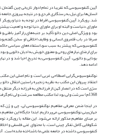
آیین کنفوسیوسی که تقریبا در تمام ادوار تاریخی چین گفتمان
انسان‌ها برای نیل به رستگاری فردی و در نتیجه بهروزی جامعه ت
شد. رویکرد آیین کنفوسیوسی افراط در توجه به دنیا و رویکر آی
ماورای دنیاست و البته او برای ماورای دنیا توجه و اهمیت بیش
بود و ویژگی اصلی دین دائو تأکید بر جنبه‌های رازآمیز باطنی
صرفا در باب قلمروی انسانی و وظایف اخلاقی او سخن گفته‌بود،
ادامه دهد.
نوکنفوسیوس‌گرایی اصطلاحی غربی است و نام اصلی این مکتب،
1368م) سرشت و لی بود لذا مکتب مطالعه سرشت و لی نام گرفت (1963:13Chan,).
در اینجا ضمن معرفی مفاهیم نوکنفوسیوسی لی، چی و ژن که
جهان‌بینی نوکنفوسیوسی می‌پردازیم. ابتدا جایگاه این مفاه
بر مبنای مفاهیم مذکور ارائه می‌شود. این مقاله با رویکرد 
شکوفایی کامل تفکر چینی است، با محتوای غنی فلسفی و اخلاقی
کنفوسیوسی داشته‌ در جامعه علمی ما ناشناخته مانده است. آنچ