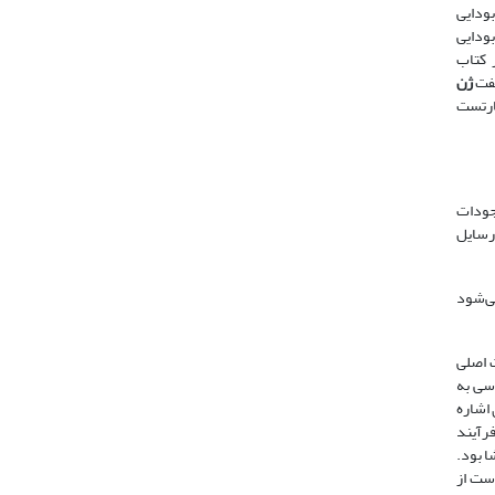
ی و بودایی
 و بودایی
کتاب
گفت
ژن
ارتست
جودات
ی‌شود
 اصلی
سی به
ثار فرزانگان عصر متأخر هان (۲۵-۲۲۰ م) برای اشاره
رآیند
ا بود.
است از