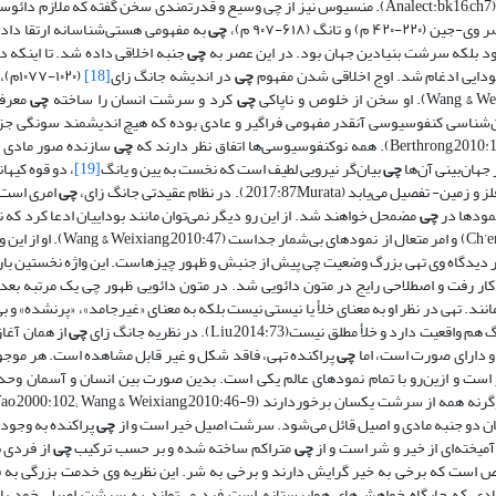
مجادله و ستیزه‌جویی و در پیری که چی رو به زوال است از طمع»(Analect:bk16,ch7). منسیوس نیز از چی وسیع و قدرتمندی سخن گفته که ملازم
چی
به مفهومی هستی‌شناسانه ارتقا داده
بود بلکه سرشت بنیادین جهان بود. در این عصر به
چی
جنبه اخلاقی داده شد. تا اینکه 
 بودایی ادغام شد. اوج اخلاقی شدن مفهوم
چی
در اندیشه جانگ زای
[18]
(۰-۱۰۷۷
چی
کرد و سرشت انسان را ساخته
چی
معرف
ان‌شناسی کنفوسیوسی آنقدر مفهومی فراگیر و عادی بوده که هیچ اندیشمند سونگی جز
چی
سازنده صور مادی 
جهان‌بینی آن‌ها
چی
بیان‌گر نیرویی لطیف است که نخست به یین و یانگ
[19]
، دو قوه کیهان
ین- تفصیل می‌یابد (2017:87Murata
,
). در نظام عقیدتی جانگ زای،
چی
امری است 
نمودها در
چی
مضمحل خواهند شد. از این رو دیگر نمی‌توان مانند بوداییان ادعا کرد که 
ختم می‌شوند (Ch’en,1964:395; Chang,1957:172-3) و امر متعال از نمودهای بی‌شمار ج
در دیدگاه وی تهی بزرگ وضعیت چی پیش از جنبش و ظهور چیزهاست. این واژه نخستین با
کار رفت و اصطلاحی رایج در متون دائویی شد. در متون دائویی ظهور چی یک مرتبه بعد 
د. تهی در نظر او به معنای خلأ یا نیستی نیست بلکه به معنای «غیرجامد»، «پرنشده» و 
أ مطلق نیست(Liu,2014:73). در نظریه جانگ زای
چی
از همان آغاز
و دارای صورت است، اما
چی
پراکنده تهی، فاقد شکل و غیر قابل مشاهده است. هر موجو
است و ازین‌رو با تمام نمودهای عالم یکی است. بدین صورت بین انسان و آسمان وحدت
 دو جنبه مادی و اصیل قائل می‌شود. سرشت اصیل خیر است و از
چی
پراکنده به وجود 
خته‌ای از خیر و شر است و از
چی
متراکم ساخته شده و بر حسب ترکیب
چی
از فردی ب
است که برخی به خیر گرایش دارند و برخی به شر. این نظریه وی خدمت بزرگی به ف
دی که جایگاه خواهش‌های هواپرستانه است فرد می‌تواند به سرشت اصیل خود با