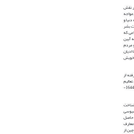
بر نقش
 مواجه
دنیا و
شت بشر
اعی که
ه آیین
ل یافت و مردم
سیوسی عصر تانگ (907-618م) برای رقابت با ادیان
وسی به حیات خویش
فته از
) که منظور از دائو در آن تعالیم
سرّی است که در اعصار کهن از فرزانه‌ای به فرزانه دیگر منتقل می‌شده‌است. چون موضوع اصلی این آیین به ویژه در عصر سونگ (1279-960م) و مینگ (1644-
شناخت
سیوسی
ه حاصل
 معارف
چین از