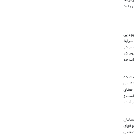
 را به
بودایی
 با شرایط
نیز در
بود که
سک و آداب چه
امیده
شناسی
 معنای
است و
سرشت،
از پیش‌بسامان
و قوای
ضعیتی