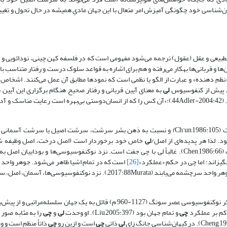
ن‌شناسی خود چگونگی آمیزش امر متعال با این جهان مادیِ همیشه در حال تحول و تغییر
عدالطبیعی و عقل (عقول) ترجمه می‌شود مفهومی است که در فلسفه کهن چینی، نو
‌دائویی و 
هم به معنای آیین‌ها و قربانی‌ها به‎کار می‌رفته و هم برای اشاره به قواعد سلوک درست و رفتار متناسب
نظم دهنده» و عبارت از الگو یا نظمی است که نمودها مطابق آن عمل می‌کنند. اشخاص 
پیش از کنفوسیوس
لی
به معنای آیین قربانی و رفتار صحیح هنگام برگزاری این آیین 
کنفوسیوس آن را به رفتار شایسته در هر موقعیتی وسعت داد (2004:42-44Adler,):«آن کس را که از انسان‌دوستی بی‌بهره است رعایت منا
Ch’
)
و نسبت به ذهن بشر سرشت، سرشت اصیل یا سرشت آسمانی ن
د. لذا هر پدیده‌ای از اصل/
لی
خاص خود برخوردار است (اصل درخت، اصل وظیفه 
).
غالبأ لی با چی جفت است. نزد نوکنفوسیوسی‌ها و بوداییان اصل به
نگیزاند؛ اما چی در حکم «عملکرد»
[26]
است که در تمام اشیا ظاهر می‌شود. جوهر واحد 
سرچشمه می‌یابند (2017:88Murata
,
). نزد نوکنفوسیوسی‌ها، آسمان، اصل، 
(۱۰۱۷-۱۰۷۳م)، نخستین متفکر نوکنفوسیوسی عصر سونگ (1127-960 م) قائل به یک جهان سلسله‌مراتبی و 
کم بر عملکرد
چی
و تمام جهان بود (Liu,2005:397). او وحدت
لی
و
چی
را به مثابه صور 
لی
ذاتی
چی
است و ازین رو
چی
ذاتأ منظم است و و