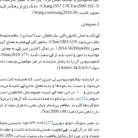
(Yao,2000:102-3؛Chang,1957:178). جانگ زای
از رهگذر کیها
تصویر کشید (Wang & weixiang,2010:56).
2.مفهوم لی
لی
که به اصل، قانون کلی، علت‌العلل، مبدأ (مبادی)، نظام ماب
یافت می‌شود (
,1963:519). به‌طور کلی
Chan
لی
معین (2014:562Hinnells,). در تفکر آغازین چین
لی
به معنای «
مواجهه با امور و اشیا باید از
لی
تبعیت کنند (Shun,2010:177
)
.
سود؟»(Anlect: bk3,ch3]).
در اندیشه نوکنفوسیوسی لی چیزی است که همیشه ثابت است (un,1986:105
می‌شود و نسبت به نمودها و پدیده‌های مادی
لی
نامیده می‌شو
فرزندی و ...). در این معنا
لی
شبیه مفهوم مثل افلاطونی است (Chen,1986:66
«جوهر»
[25]
یا «ذات» و شالوده همه اشیاست که آن‌ها را بر‌می‌ا
عملکردها کثیرند. مظاهر بی‌شمار جهان یعنی ده هزار نمود از جوهر واحد 
دل/ذهن
مترادفند
(
Yao,2000:148
)
.
در عصر سونگ، جوئو دون‌یی
[27]
شد که در آن
لی
بر
چی
اولویت هستی‌شناسانه داشت و نظم حا
متضاد و در عین حال مکمل واقعیت به رسمیت شناخت (Cheng,1991:209). در کیهان‌شناسی جانگ زای