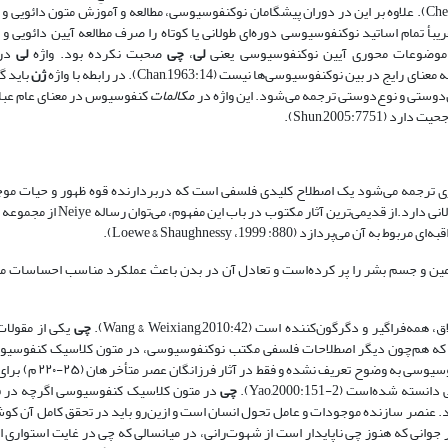
کهن نیست اما تأثیر از دو سنت نام برده قطعی است (Chen,1986:40). علاوه بر این در دوران پیشگامان نوکنفوسیوسی، مطالعه و آموزش متون دائوی
قان امری عادی محسوب می‌شد (Hon,2005:178) و تقریبأ تمام اساتید نوکنفوسیوسی دوره‌ای طولانی یا کوتاه را صرف مطالعه آیین‌ دائویی
لی
،
چی
صحبت نکرده بود. واژه‌
لی
در 
ایج در بین نوکنفوسیوسی‌ها نیست (Chan,1963:14). در رابطه با واژه
ژن
باید 
‌دوستی و نوع‌دوستی ترجمه می‌شود. این واژه در
مکالمات
کنفوسیوس در معنای عام عب
Shun,2005:77).
بخاری ترجمه می‌شود یک اصطلاح کلیدی فلسفی است که دربردارنده قوه ظهور و حیات مو
دیمی‌ترین آثار مکتوب در باب این مفهوم، می‌توان رساله Neiye از مجموعه رسایل
‌پردازد (880: 1999، Loewe & Shaughnessy).
زمین و جسم بشر را پر کرده‌است و تعادل آن در بدن باعث عملکرد مناسب احساسات م
دگرگون‌کننده است (Wang & Weixiang,2010:42).
چی
یکی از مقولات
که هم‌چون دیگر اصطلاحات فلسفی مکتب نوکنفوسیوسی، در متون کلاسیک کنفوسیو
در آثار اولیه کنفوسیوسی به وضوح تعریف نشده و فقط در آ
نسته شده‌است (Yao,2000:151-2).
چی
در متون کلاسیک کنفوسیوسی اگرچه در ف
د. عنصر سازنده موجودات و عامل تحول انسان است و ازین‌رو باید در تحقق کامل آن کوش
وانی که هنوز چی ناپایدار است از شهوت‌رانی، در میانسالی که چی در غایت استواری 