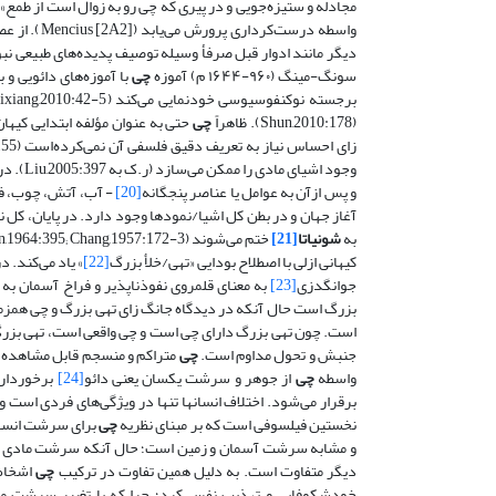
واسطه درست‌کرداری پرورش می‌یابد (Mencius [2A2]). از عصر وی-جین (۲۲۰-۴۲۰ م) و تانگ (۶۱۸-۹۰۷ م)،
دیگر مانند ادوار قبل صرفأ وسیله‌ توصیف پدیده‌های طبیعی ن
سونگ-مینگ (۹۶۰-۱۶۴۴ م) آموزه
چی
با آموزه‌های دائویی و
برجسته نوکنفوسیوسی خودنمایی می‌کند (Wang & Weixiang,2010:42-5). او سخن از خلوص و ناپاکی
(Shun,2010:178). ظاهراً
چی
حتی به عنوان مؤلفه ابتدایی کیه
زای احساس نیاز به تعریف دقیق فلسفی آن نمی‌کرده‌است (Berthrong,2010:155).‌ همه نوکنفوسیوسی‌ها اتفاق نظر دارند که
وجود اشیای مادی را ممکن می‌سازد (ر.ک به Liu,2005:397).
در 
و پس ازآن به عوامل یا عناصر پنجگانه
[20]
- آب، آتش، چوب، فلز و زم
آغاز جهان و در بطن کل اشیا/نمودها وجود دارد. در پایان، کل 
به
شونیاتا
[21]
کیهانی ازلی با اصطلاح بودایی «تهی/خلأ بزرگ
[22]
» یاد می‌کند. 
جوانگدزی
[23]
به معنای قلمروی نفوذناپذیر و فراخ آسمان به 
بزرگ است حال آنکه در دیدگاه جانگ زای تهی بزرگ و چی همزمانن
است. چون تهی بزرگ دارای چی است و چی واقعی است، تهی بزرگ هم واقعیت دارد و خل
جنبش و تحول مداوم است.
چی
متراکم و منسجم قابل مشاهده 
واسطه
چی
از جوهر و سرشت یکسان یعنی دائو
[24]
برخوردار 
نخستین فیلسوفی است که بر مبنای نظریه
چی
برای سرشت انسان
و مشابه سرشت آسمان و زمین است؛ حال آنکه سرشت مادی آمی
دیگر متفاوت است. به دلیل همین تفاوت در ترکیب
چی
اشخاص 
خودشکوفایی و تهذیب نفس کرد؛ چرا که با تغییر سرشت ما