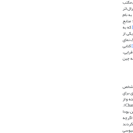
 مکتب
ال اثر
به نام
منابع
که به
کی از
 نمای
کتابی
قرایی،
فه چین
ل شخص
 برای
ته و از
آن‌ها برای دفاع از اندیشه‌های خود سود جستند، اما نمی‌توان گفت که این دو اثر طرح و چارچوب کلی برای فلسفه آن‌ها بوده باشد (Chan,1963:14-15).
Cheng,1991:482). از طرف دیگر آیین بودا
‌نظر کنند. اگرچه
کردند
فوسیوسی