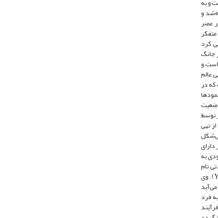
 دائوست و به
‌شد و
در عصر
۱۰۲م)، متفکر
ی کرد
 جانگ
است و
ی عالم
که در
نمودها
داست (Wang & Weixiang,2010:47). او از این وضعیت
ر توسط
از تهی
بی‌شکل
 دارای
دی به
ی تام
برقرار می‌شود. اختلاف انسانها تنها در ویژگی‌های فردی است وگرنه همه از سرشت یکسان برخوردارند (Yao,2000:102; Wang & Weixiang,2010:46-9). وی
می‌آید
ه فرد
رآیند
زگردد