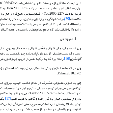
برای محق
کرده بودند (Yao,2000:227). کنفوسیوس هیچ‌گاه راجع به موضوعات محوری آیین نوکنفوسیوسی یعنی
مکالمات
[15]
نیامده و اگرچه واژه
چی
چندین بار به کار رفته اما به معنای ر
از اصطلاحات بنیادی تفکر کنفوسیوسی است که معمولا به انسان
از ایده‌آل اخلاقی بشر که جامع تمام فضایل است و بر همه آنها ارجحیت دارد (51
مفهوم چی
چی
که به جان، جان کیهانی، نَفَس کیهانی، دم حیاتی و روح 
است و کاربست فلسفی آن در تاریخ اندیشه چین قدمتی بس طولانی دارد.از ق
گوانگزی
[16]
را نام برد که به تزکیه نفس از طریق چی و فنون مراقبه‌ای مربوط به آن می
چی
در اندیشه آغازین چینی به معنای چیزی بود که آسمان و 
(Shun,2010:178).
چی
به عنوان مفهومی مشترک در تمام مکاتب چینی، نیروی خلاق، همه‌فراگیر و ‌
نوکنفوسیوسی برای توصیف جهان مادی و نیز خود جسم است 
ندرت به‌کار‌ رفته‌است (Taylor,2005:57
)
.
چی
به روح بنیادین جهان به کار رفته و گاهی با غایت اعلی
[17]
یکی دا
تهذیب اخلاقی نقش دارد اما در مجموع نقش کم‌رنگی ایفا می‌کن
کنفوسیوس انسان خردمند را از سه رذیلت برحذر می‌دارد:«در ج