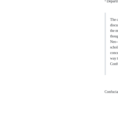
2
Departme
The c
discu
the m
thoug
Neo-C
schol
conce
way, 
Confu
Confuci