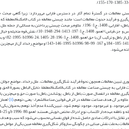
ی مغالطات در گسترۀ تمام آثار در دسترس فارابی می‌پردازد؛ زیرا گاهی مبحث 
گیری و فرآیند حدوث مغالطات است؛ مانند چیستی مغالطه در کتاب الامکنة‌المغلطة که
است از: «تخیّل الباطل بصورۀ الحق و تلبس علی‌الانسان موضع الباطل» (فارابی، 1408، ج1: 196). علاوه‌بر مبحث چیستی پرداختن به مسائلی از 
مغالطه أعم از ذاتی(نقص فطری قوا) و عرضی(مغلطات خارج از قیاس و جزءقیاس) (همو، 1408، ج1: 197؛ 1413: 294؛ 1948: 10)
به‌عنوان مهم‌ترین علل شکل‌گیری مغالطه در انفصال صورت باطل ا
یکی از مهم‌ترین موارد تعلیم در حوزه تخییلات و اقناعات (همو، 1413: 185- 184 و 167؛ b1996: 98-99؛ 1995: 146-143) و مواضع ر
ته می‌شود.
ی تبیین مغالطات همچون نحوۀ فرآیند شکل‌گیری مغالطات، علل رخداد، مواضع جولان آن
ارابی به چیستی صناعت مغالطه در کتاب‌الامکنة‌المغلطة «تخیّل الباطل بصورۀ الحق 
لباطل» (فارابی، 1408، ج1: 196)، نحوۀ شکل‌گیری مغالطه در انفصال صورت باطل از باطل، پوشاندن باطل با صورت حق و مهم‌ترین 
لاوه بر آن هدف صناعت مغالطه در اثر فی قوانین صناعة‌الشعراء؛ یعنی «توهم»
[i]
وجود، و غیرموجود، موجود توهم شود، تبیین‌کنندۀ عدم أخذ توهم به‌عنوان یکی از
ه «توهم» ادراکی کاذب در تقابل با ادراکات صادق حاصل شده از قوای نفسانی محسوب می‌شود که سبب و هدف
؛ بنابراین مباحث چیستی مغالطات به‌علت نقش مبنایی در چگونگی سازوکار شکل‌گیری مغالطه مبین یکی از عوامل م