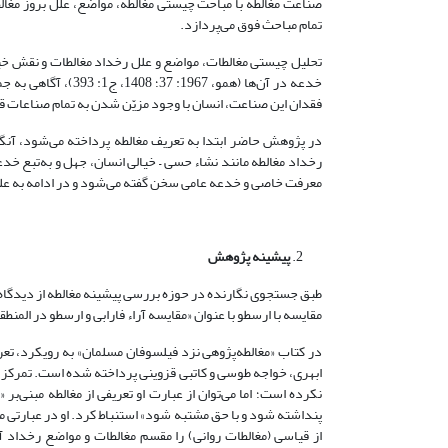
صناعت مغالطه با مباحث چیستی مغالطه، مواضع، علل بروز مغالطه
تمام مباحث فوق می‌پردازد.
تحلیل چیستی مغالطات، مواضع و علل رخداد مغالطات و نقش خیال
فقدان این صناعت، انسان با وجود مزیّن شدن به تمام صناعات ق
در پژوهش حاضر ابتدا به تعریف مغالطه پرداخته می‌شود، آنگا
رخداد مغالطه مانند نشاء حسی – خیالی انسان، جهل و به‌تبع خدع
معرفت خاصی و خدعه عامی سخن گفته می‌شود و در ادامه به علل 
پیشینه پژوهش
طبق جستجوی نگارنده در حوزه بررسی پیشینه مغالطه از دیدگاه فار
مقایسه با ارسطو با عنوان «مقایسه آراء فارابی و ارسطو در المن
در کتاب «مغالطه‌پژوهی نزد فیلسوفان مسلمان» به رویکرد، تعری
ابهری، خواجه طوسی و کاتبی قزوینی پرداخته شده است. تمرکز در 
نکرده است؛ اما می‌توان از عبارت او تعریفی از مغالطه مبنی‌ب
پنداشته شود و با حق مشتبه شود» استنباط کرد. او در عبارتی م
از قیاسی (مغالطات روانی) را مقسم مغالطات و مواضع رخداد آن