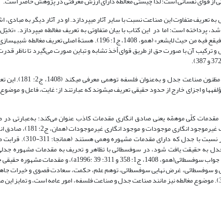
کی از قوای نفسانی است؛ لذا چیستی مغالطه دارای ارزش معرفتی در پژوهش حاضر است.
اس به تعریف متفاوت این صناعت نسبت با سایر آثار میپردازد. او در آثار دیگر به مبادی، ا
شد، پرداخته است؛ اما در این کتاب با بیان متفاوتی به تعریف مغالطه میپردازد. «تخیّل 
بصورۀ الحق و تلبس علی‌الانسان موضع الباطل فیما یقصد علمه، فیقع فیه من حیث لایشعر» (همو، 1408، ج1: 196). هستۀ اصلی تعریف 
 و ترکیب آن با صورت حق از طریق قوای أخذ تشابه و تباین صورت می‌گیرد تا ناظر قدرت
فارابی در کتاب‌الجدل صناعت سوفسطائی را محاکی، مشبهه، مظنون صناعت جدل و به
مؤلفهها و اجزای خارج از حدود حقیقی تعریف میشوند که عبارتند از: غایت، فاعل و موضوع
 مقدمات کلّی موهمّه یعنی صادق انگاری مقدمات کاذب عنوان می‌کند؛ به‌عبارتی در 
سوفسطائی، مقدمات کاذب براساس تعریف توهم مبنی‌بر ادراک غیرموجود انگاری موجودات و مو
می‌شوند و به همین منوال است مبادی صناعت سوفسطائی در نسبت با جدل که دارای مقدم
ل به حقیقت یافت شود، در سوفسطائی با تظاهر و تحریف به مقدمات مشهوره جدلی
میشود؛ مانند سؤال و جواب جدلی و نمونۀ تحریفی آن، سؤال و جواب سوفسطائی(همو، 1408، ج1: 358 و 311؛ a1996: 39)، و م
دل و سوفسطائی، غرض نهایی سوفسطائی، توهم علم، حکمت، سعادت قصوی و خیرات جاهل
(همو، 1408، ج1: 374-372). موضوع مغالطه نیز مانند صناعت جدل و صناعت فلسفه، امور عامه است، و تمایز این