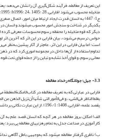
این تعریف از مغالطه، فرآیند شکل‌گیری آن را نشان می‌دهد؛ ی
یکدیگر در شناخت و سنجش امور محسوب میشوند و انسان درصورت ضع
دیگر که قوه متخیله را محفظه رسوم محسوسات معرفی کرده است
حواس ترسیم می‌شود»، بیان فارابی در این اثر که آخرین اثر 
است؛ اما بیان فارابی در این اثر، عام‌تر از آثار پیشین به‌نظر می‌
تداوم استفاده از آن‌ها داخل در مجموعه اموری کرد که در ذهن ان
معانی رسوم، و قوای أخذ تشابه و تباین را از جمله قوای تحت قو
3.3- جهل؛ جولانگاه رخداد مغالطه
فارابی در عبارتی که به تعریف مغالطه در کتاب‌الامکنة‌المغلطة می
یغلط الناظر فی‌الشیء، و فی‌الأمور التی شأنها أن‌تزیل الذهن عن 
یقصد علمه» (فارابی، 1408: 1/ 196). از این عبارت
نکاتی برداشت
الف) امکان بروز مغالطه در هر آنچه که انسان قصد علم به آن 
کارآموزی در صناعت جدل به تمام رهزنیهای مغالطه پی ببرد؛ یعنی 
ب) ناظری گرفتار مغالطه میشود که به‌وجههی باطل آگاهی ندا