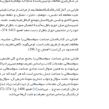
در شکل‌گیری مغالطات و تبیین‌کنندۀ عدم أخذ توهم به‌عنوان ی
فارابی در آغاز کتاب‌الأمکنۀ‌المغلطۀ بعد از فراغت از مباحث قی
غایت مغالطه که «تلبس»، «توهم»، «تحیّر»، «تضلل» و «تغلط» میبا
شبیهسازی میان حق و باطل به‌آیندۀ انفصال صورت باطل از باطل
خود را در تشخیص حق از باطل از دست دهد (همو، 1413: 374-372 و 387).
مغالطه، تعریف از طریق غایت است. او می‌گوید: گاهی تعاریف با 
که محدود در آن است) (همان، ج1: 296).
فارابی مبادی صناعت سوفسطائی را به‌‌تبع مبادی کلی فلسفی،
سوفسطائی با صناعت جدل به‌حدی است که هر آنچه که در جد
نمونۀ تحریفی آن، مقدمات سوفسطائی. از جهت قرابت زیاد ج
از مال، کرامت، مدح و ... می‌باشد
[ii]
از یکدیگر براساس مبادی، معرفت و غایت آن‌ها می‌باشد.