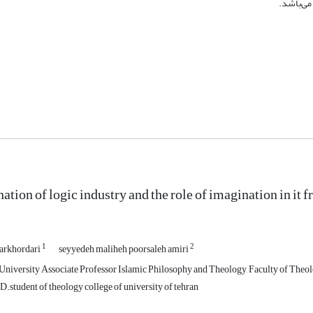
می‌باشد.
ation of logic industry and the role of imagination in it 
1
2
arkhordari
seyyedeh maliheh poorsaleh amiri
niversity Associate Professor Islamic Philosophy and Theology, Faculty of Theolo
.student of theology college of university of tehran