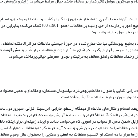
 و مهم‌ترین عوامل تأثیرگذار بر مغالطه مانند خیال مرتبط می‌شود؛ از اینرو پژوهش ح
 در آن‌ها به جلوگیری از تغلیط از طریق ورزیدگی در کشف و استنباط وجوه حق و اصلاح
خدعه در آن‌ها (همو، 1967: 37؛ 1408، ج1: 393)، آگاهی به جمیع امور بازدارنده از حق و تنبه بر مغالطات (همو، 1961: 80) 
ادر به وصول حق نخواهد بود.
ه به‌تبع پیوستگی مباحث مطرح‌شده در حوزۀ چیستی مغالطات در اثر الامکنة‌المغلطة،
ه مورد بررسی قرار می‌گیرد. در اثنای بحث از مواضع مغالطه نیز از تأثیر و نقش قوه متخ
رخداد مغالطات و تعلق مغالطه به مرتبت وجودی – معرفتی خیالی پرداخته می‌شود.
ابی، کتابی با عنوان «مغالطه‌پژوهی نزد فیلسوفان مسلمان» و مقاله‌ای با همین محتوا؛ من
طقیات و ارغنون درباره مغالطات» نگارش یافته است.
ف، اقسام و مثال‌های مغالطه از دیدگاه ارسطو، فارابی، ابن‌سینا، غزالی، سهروردی، فخر
این اثر بر الامکنة‌المغلطة فارابی است. بنابه گزارش نویسنده، فارابی به تعریف مغالطه
ر «زایل شدن ذهن از صواب در اموری که می‌خواهد بداند و ایجاد زمینه‌ای برای اینکه با
ختصر مغالطه را به «عدم تمییز بین شیء و شبیه آن» تعریف کرده و مغلطات أعم از قیاسی 
‌ها قرار داده است. او تقسیم مغلطات به لفظی و معنایی را به‌عنوان علل وقوع مغالط