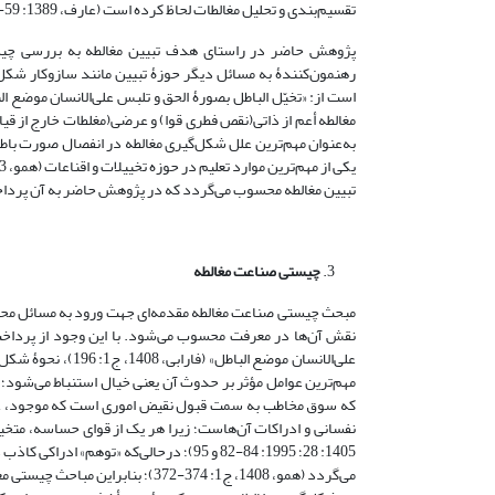
تقسیم‌بندی و تحلیل مغالطات لحاظ کرده است (عارف، 1389: 59-33؛ 1385: 170-155).
پژوهش حاضر در راستای هدف تبیین مغالطه به بررسی چیست
رهنمون‌کنندۀ به مسائل دیگر حوزۀ تبیین مانند سازوکار شکل‌
تبیین مغالطه محسوب می‌گردد که در پژوهش حاضر به آن پرداخ
چیستی صناعت مغالطه
مبحث چیستی صناعت مغالطه مقدمه‌ای جهت ورود به مسائل محور
نقش آن‌ها در معرفت محسوب می‌شود. با این وجود از پرداخت ف
علی‌الانسان موضع ا
مهم‌ترین عوامل مؤثر بر حدوث آن یعنی خیال استنباط می‌شود؛ ع
که سوق مخاطب به سمت قبول نقیض اموری است که موجود، غیرم
1405: 28؛ 1995: 84-82 و 95)؛ درحالی‌ک
می‌گردد (همو، 1408، ج1: 374-372)