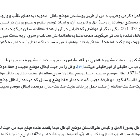
راه کردن و فریب دادن از طریق پوشاندن موضع باطل، «تمویه» به‌معنای تقلّب و وارون
» به‌معنای پوشاندن وجهۀ حق و تحریف آن، و ایجاد توهم حکیم و علیم بودن در نفس 
می‌باشد (همو، a1996: 45 و40-39؛ 1408، ج1: 12؛ 311-310 و 372-371). یکی دیگر از مواضعی که فارابی در آن از هدف مغالطه سخن می‌گوی
الطه‌کننده با محاکی می‌گوید: هدف مغلّط به‌غلط انداختن مخاطب و سوق او به سمت قبو
وجود توهم کند؛ اما هدف محاکی ایجاد توهم نقیص نیست؛ بلکه معطی شبیه امر به ذهن
 تشکیل مقدمات مشهوره ظاهری در قالب قیاس حقیقی، مقدمات مشهوره حقیقی در قالب
 قیاس حقیقی از غیرحقیقی می‌کند
[iv]
، و آن را در جهت ابطال موضع مجیب و حفظ موض
سائل درصدد ابطال آن است، به‌کار میبرد (همو، 1408، ج1: 372-371). ابطال موضع مجیب و حفظ موضع سائل از سوی مغالطه از صنف جدلی برخلاف
 قالب گفتگوی دو طرفۀ مجیب که عهده‌دار حفظ وضع و سائل که عهده‌دار ابطال وضع
، ج1: 358 و 311؛ a1996: 39)؛ به‌عبارتی غایت صناعت مغالطه از صنف جدل برخلاف غایت صناعت جدل درصدد ابطال موضع مج
باطل بصورۀ الحق و تلبس علی‌الانسان موضع الباطل فیما یقصد علمه فیقع فیه من حیث ل