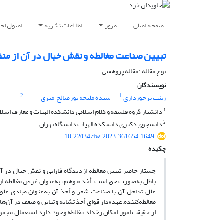
صفحه اصلی
مرور
اطلاعات نشریه
اصول اخلا
تبیین صناعت مغالطه و نقش خیال در آن از منظ
نوع مقاله : مقاله پژوهشی
نویسندگان
2
1
زینب برخورداری
سیده ملیحه پورصالح امیری
1
دانشیار گروه فلسفه و کلام اسلامی دانشکده الهیات و معارف اسلا
2
دانشجوی دکتری دانشکده الهیات دانشگاه تهران
10.22034/iw.2023.361654.1649
چکیده
جستار حاضر تبیین مغالطه از دیدگاه فارابی و نقش خیال در آ
باطل به‌صورت حق است. أخذ «توهم» به‌عنوان غرض مغالطه از م
علل تداخل آن با صناعت شعر, و أخذ آن به‌عنوان مبادی علو
مغالطه‌کننده, عهده‌دار قوای أخذ تشابه و تباین و ضعف در آن
از حقیقت امور, امکان رخداد مغالطه وجود دارد, استعمال مجمو