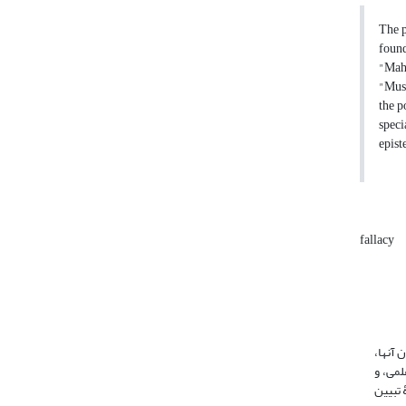
The p
found
"Maha
"Mush
the p
speci
epist
fallacy
 آنها،
ظری، علمی، و
لۀ تبیین