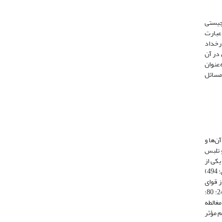
چیستی
 عبارت
جمله ‌علل رخداد
، نقش قوه متخیله و خیال در آن
ز باطل و ترکیب آن با حق (همو، 1408، ج1: 196؛ b1996: 24، 1405: 28؛ 1995: 82) و به‌عنوان
خداد آن از مهم‌ترین مسائل
‌ها و
و تلبس
یا یکی از
(همان: 494)
 قوای
نفسانی و ادراکات آن‌هاست؛ زیرا هر یک از قوای حساسه، متخیله و ناطقه عهده‌دار اکتساب نوع ادراک مختص خویش هستند (همو،b 1996: 80 و 25-24: 80؛
 مغالطه
هم مؤثر