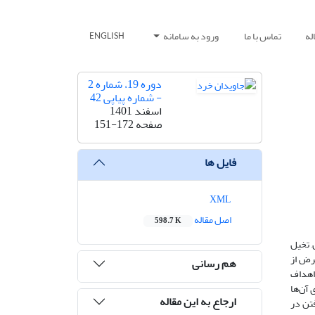
له
تماس با ما
ورود به سامانه
ENGLISH
دوره 19، شماره 2
- شماره پیاپی 42
اسفند 1401
صفحه
151-172
فایل ها
XML
اصل مقاله
598.7 K
, تخیل
غرض از
هم رسانی
اهداف
 آن‌ها
ارجاع به این مقاله
فتن در