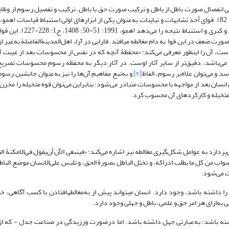
عنی انفصال صورت باطل از باطل و ترکیب صورت حق با باطل. ترکیب و تفصیل رسوم از وظا
ج1: 447) به‌ انسان قدرت ایجاد ارتباط میان امور، اتصال صغری و کبری و استنباط نتیجه ر
ف در این قوا به دام مغالطه میافتد. فارابی در آراء اهل‌المدینة‌الفاضلة به‌غیر از 
، آن را اینطور معرفی می‌کند: «محفظۀ آنچه که در نفس از محسوسات بعد از غیبت آن‌
او می‌باشد، دقیق‌تر از سایر آثار اوست. در آثار دیگر به محفظه رسوم محسوسات تصر
رسد و می‌توان علاه‌بر رسوم، الفاظ
[v]
و به‌تبع مفاهیم آن‌ها را نیز به‌عنوان جانشین رسوم 
سان بعد از مواجهه‌ با محسوسات متبادر می‌شود؛ بنابراین می‌توان قوه متخیله را مخزن ا
ه متخیله و کارکردهای آن محسوب کرد.
‌پردازد به عوامل شکل‌گیری مغالطه نیز اشاره می‌کند: «فینبغی الآن أن‌یقول فی‌الامکنۀ الت
الصواب من کل ما یطلب ادراکه، و تخیّل الباطل بصورۀ الحق، و تلبس علی‌الانسان موضع الباط
 می‌شود.
را داشته باشد، وجود دارد. انسان میتواند پیش از به‌مغالطهافتادن با کسب آگاهی، خ
به‌ازای هر امر حق و علمی، باطل و جهلی وجود دارد.
شته باشد؛ به‌عبارتی جهل داشته باشد. اما درصورت ورزیدگی در صناعت جدل - که از 