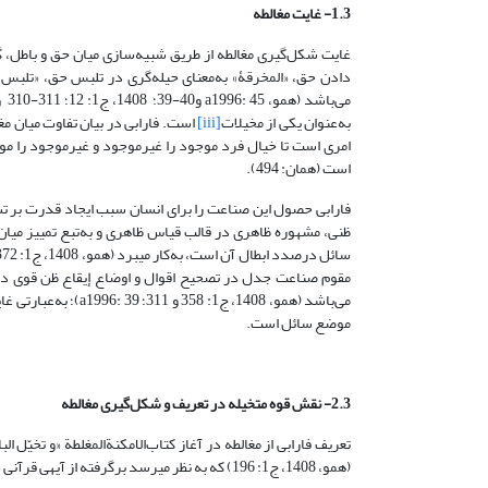
1.3- غایت مغالطه
غایت شکل‌گیری مغالطه از طریق شبیه‌سازی میان حق و باطل، گم
دادن حق، «المخرقۀ» به‌معنای حیله‌گری در تلبس حق، «تلبس
به‌عنوان یکی از مخیلات
[iii]
است. فارابی در بیان تفاوت میان مغ
امری است تا خیال فرد موجود را غیرموجود و غیرموجود را م
است (همان: 494).
فارابی حصول این صناعت را برای انسان سبب ایجاد قدرت بر
ظنی، مشهوره ظاهری در قالب قیاس ظاهری و به‌تبع تمییز میان
مقوم صناعت جدل در تصحیح اقوال و اوضاع إیقاع ظن قوی در
می‌باشد (همو، 1408
موضع سائل است.
2.3- نقش قوه متخیله در تعریف و شکل‌گیری مغالطه
تعریف فارابی از مغالطه در آغاز کتاب‌الامکنة‌المغلطة
«و تخیّل ال
(همو، 1408، ج1: 196) که به نظر میرسد برگرفته از آیهی قرآنی «ولا تلبسوا الحق بالباطل و تکتموا الحقّ و أنتم تعلمون» باشد (بقره:42) دارای چندین نکته است: