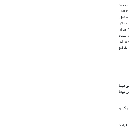
یف قوه
متخیله محسوب می‌شود (فارابی، b1996: 24، 1405: 28؛ 1995: 82). قوای أخذ تشابهات و تباینات به‌عنوان یکی از ابزارهای اولی استنباط قیاسات (همو، 1408،
ا می‌دهد (همو، 1991: 51-50؛ 1408، ج1: 228-227). این قوا مکمل
دو اثر
ها از
یح شده
بر اثر
لفاظ و
ی فیها
ل فیما
برگی و
فواید