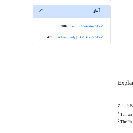
آمار
تعداد مشاهده مقاله
986
تعداد دریافت فایل اصل مقاله
476
Explan
Zeinab B
1
Tehran U
2
The Ph.D