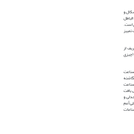
شکال و
الباطل
مغالطه شبیهسازی است.
 تمییز
‌عنوان فلسفه توهمی معرفی میکند (1408، ج2: 181). این تعریف از
 (چیزی
صناعت
جود انگاری غیرموجودات (همان، ج2: 181)، صادق انگاشته
ات مشهوره وهمی هستند (همانجا؛ 311-310). قرابت صناعت
 یافت
قدمات مشهوره حقیقی جدلی و
ی أعم
 صناعات