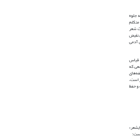
ه جلوه
متکلم
د، مبحث شعر
ل نقیض
 آدمی
 قیاس
عی که
 مؤلفه‌های
 است،
یب و حفظ
ایشعر»