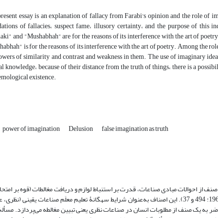
resent essay is an explanation of fallacy from Farabi's opinion and the role of imag
ations of fallacies، suspect fame، illusory certainty، and the purpose of this i
ki" and "Mushabhah" are for the reasons of its interference with the art of poetry
abhah" is for the reasons of its interference with the art of poetry. Among the ro
owers of similarity and contrast and weakness in them. The use of imaginary ideas 
al knowledge، because of their distance from the truth of things، there is a possib
emological existence.
power of imagination
Delusion
false imagination as truth
 از احوالات مبادی صناعات، قدرت بر استنباط لوازم و دریافت مغالطات (قوه بر امتحان
کشف وجوه صواب از مغالطات و اصلاح آن‌ها) می‌کند (فارابی، 1967: 494 و 37). این اصناف به‌عنوان شرایط سهگانۀ تعلیم معلَم صناعات یقینی (ن
ی‌شوند (همو، 1408، ج1: 393). پژوهش حاضر به یک صنف از مطلوبات انسان در صناعات نظری یعنی تبیین مغالطه می‌پردازد. مسأ