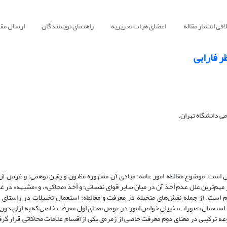
قی انتشار مقاله
اعضای هیات تحریریه
راهنمای نویسندگان
ارسال مقا
ر فارابی
می دانشگاه تهران.
ن است. موضوع مغالطه, امور عامه؛ مبادی آن, مشهوره مظنون, و یقین توهمی؛ و غرض آن
هم‌ترین علل عدم أخذ آن در میان سایر قوای نفسانی؛ و أخذ «محاکی»، و «مشبهه» در 
م است. از جمله نقش‌های متخیله در معرفت و مغالطه: استعمال تخییلات در راستای 
‌ها, استعمال تصورات تخییلی خواص امور در عوض معنای اول معرفت خاصی که به ازای دوری
عه ترکیبی در معنای دوم معرفت خاصی از زمره‌ی یکی از اقسام علامات محاکاتی, قرار گر