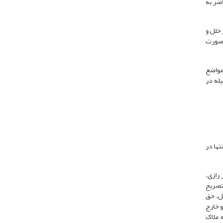
اضر به
 خلل و
کمک می‌کند؛ بنابراین در صورت
 مواضع
یله در
تها در
 رازی،
 تصریح
طل، حق
و خارج
ه ملاک